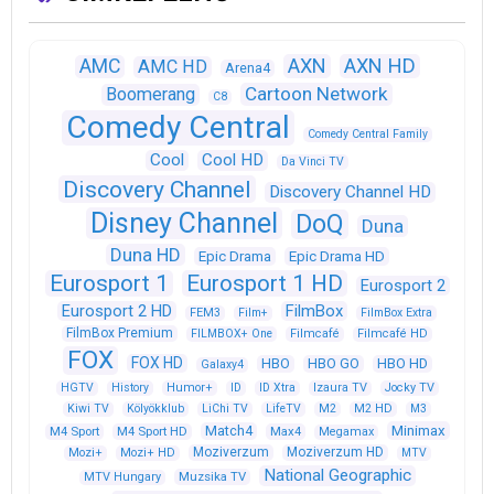
AXN
AXN HD
AMC
AMC HD
Arena4
Cartoon Network
Boomerang
C8
Comedy Central
Comedy Central Family
Cool
Cool HD
Da Vinci TV
Discovery Channel
Discovery Channel HD
Disney Channel
DoQ
Duna
Duna HD
Epic Drama
Epic Drama HD
Eurosport 1
Eurosport 1 HD
Eurosport 2
Eurosport 2 HD
FilmBox
FEM3
Film+
FilmBox Extra
FilmBox Premium
FILMBOX+ One
Filmcafé
Filmcafé HD
FOX
FOX HD
HBO
HBO GO
HBO HD
Galaxy4
HGTV
History
Humor+
ID
ID Xtra
Izaura TV
Jocky TV
Kiwi TV
Kölyökklub
LiChi TV
LifeTV
M2
M2 HD
M3
Match4
Minimax
M4 Sport
M4 Sport HD
Max4
Megamax
Moziverzum
Moziverzum HD
Mozi+
Mozi+ HD
MTV
National Geographic
Muzsika TV
MTV Hungary