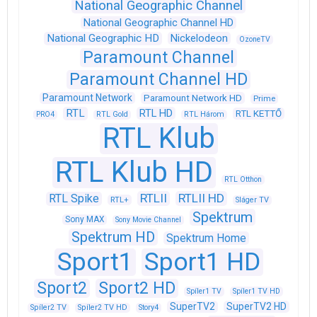
National Geographic Channel
National Geographic Channel HD
National Geographic HD
Nickelodeon
OzoneTV
Paramount Channel
Paramount Channel HD
Paramount Network
Paramount Network HD
Prime
RTL
RTL HD
RTL KETTŐ
PRO4
RTL Gold
RTL Három
RTL Klub
RTL Klub HD
RTL Otthon
RTLII
RTLII HD
RTL Spike
RTL+
Sláger TV
Spektrum
Sony MAX
Sony Movie Channel
Spektrum HD
Spektrum Home
Sport1
Sport1 HD
Sport2
Sport2 HD
Spíler1 TV
Spíler1 TV HD
SuperTV2
SuperTV2 HD
Spíler2 TV
Spíler2 TV HD
Story4