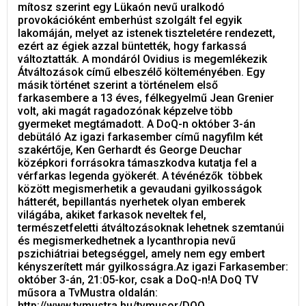
mítosz szerint egy Lükaón nevű uralkodó
provokációként emberhúst szolgált fel egyik
lakomáján, melyet az istenek tiszteletére rendezett,
ezért az égiek azzal büntették, hogy farkassá
változtatták. A mondáról Ovidius is megemlékezik
Átváltozások című elbeszélő költeményében. Egy
másik történet szerint a történelem első
farkasembere a 13 éves, félkegyelmű Jean Grenier
volt, aki magát ragadozónak képzelve több
gyermeket megtámadott. A DoQ-n október 3-án
debütáló Az igazi farkasember című nagyfilm két
szakértője, Ken Gerhardt és George Deuchar
középkori forrásokra támaszkodva kutatja fel a
vérfarkas legenda gyökerét. A tévénézők többek
között megismerhetik a gevaudani gyilkosságok
hátterét, bepillantás nyerhetek olyan emberek
világába, akiket farkasok neveltek fel,
természetfeletti átváltozásoknak lehetnek szemtanúi
és megismerkedhetnek a lycanthropia nevű
pszichiátriai betegséggel, amely nem egy embert
kényszerített már gyilkosságra.Az igazi Farkasember:
október 3-án, 21:05-kor, csak a DoQ-n!A DoQ TV
műsora a TvMustra oldalán:
http://www.tvmustra.hu/tvmusor/DOQ