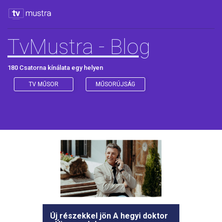
TvMustra - Blog
180 Csatorna kínálata egy helyen
TV MŰSOR
MŰSORÚJSÁG
Új részekkel jön A hegyi doktor