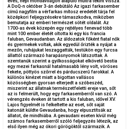
éves, népi mondavilágon alapuló múltra tekint vissza.
A DoQ-n október 3-án debütáló Az igazi farkasember
című nagyfilm a vérfarkas mítosz eredetét tárja fel
középkori feljegyzésekre támaszkodva, miközben
bemutatja az emberi természet sötét oldalát. Az
1700-as évek közepén egy rejtélyes fenevad több
mint 100 ember életét oltotta ki egy kis francia
faluban, Gevaudanban. Az áldozatok főként fiatal nők
és gyermekek voltak, akik egyedül őrizték a nyájat a
mezőn, ruhájukat leszaggatták, testükön egy furcsa
állattól származó harapásnyomok látszottak. A
szemtanúk szerint a gyilkosságokat elkövető bestia
egy mezei farkasnál hatalmasabb lény volt, vöröses
fekete, pöttyös szőrrel és párducszerű farokkal. A
különös kinézet miatt a bigottan vallásos
közösségben gyorsan elterjedt a szóbeszéd,
miszerint az állatnak természetfeletti ereje van, sőt
az is felmerült, hogy egy farkasemberről van szó. A
vérengzés éveken át tartott a kis faluban, idővel XV.
Lajos figyelmét is felkeltette az eset, sőt saját
katonáit küldte Gevaudanba, hogy elpusztítsák az
állatot, de mindhiába. A gevaudani eseten kívül még
számos farkasemberről szóló feljegyzés létezik, az
első ilyen még az ókori görögöktől származik. A