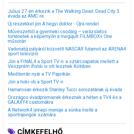
Július 27-én érkezik a The Walking Dead: Dead City 3.
évada az AMC-re
Új részekkel jön A hegyi doktor - Újra rendel
Művészettől a gyermeki csodáig – varázslatos
történetek a képernyőn a megújult FILMBOX+ One
műsorán
Vadonatúj pályáról közvetít NASCAR futamot az ARENA4
sport televízió
Jön a FINAL4 a Sport TV-n: a sztárcsapatok mellett a
Veszprém ifistái is ott lesznek Kölnben
Mediterrán nyár a TV Paprikán
Jön a hoki-vb a Sport TV-n
Hamarosan érkezik Stanley Tucci sorozatának új évada
Országos évadpremierek érkeznek a héten a TV4 és a
GALAXY4 csatornákra
A Network4 ünnepi menüje a sonka mellé a
sportrajongók számára
CÍMKEFELHŐ