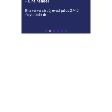
- Újra rendel
Itt a várva várt új évad: július 27-tól
folytatódik dr.