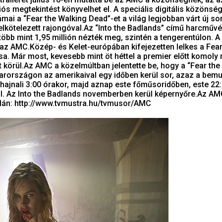
liós megtekintést könyvelhet el. A speciális digitális közönsé
ámai a “Fear the Walking Dead”-et a világ legjobban várt új s
 elkötelezett rajongóval.Az “Into the Badlands” című harcművé
 több mint 1,95 millión nézték meg, szintén a tengerentúlon. A
 az AMC.Közép- és Kelet-európában kifejezetten lelkes a Fear
a. Már most, kevesebb mint öt héttel a premier előtt komoly 
at körül.Az AMC a közelmúltban jelentette be, hogy a “Fear the
rországon az amerikaival egy időben kerül sor, azaz a bemu
hajnali 3:00 órakor, majd aznap este főműsoridőben, este 22
l. Az Into the Badlands novemberben kerül képernyőre.Az A
lán: http://www.tvmustra.hu/tvmusor/AMC