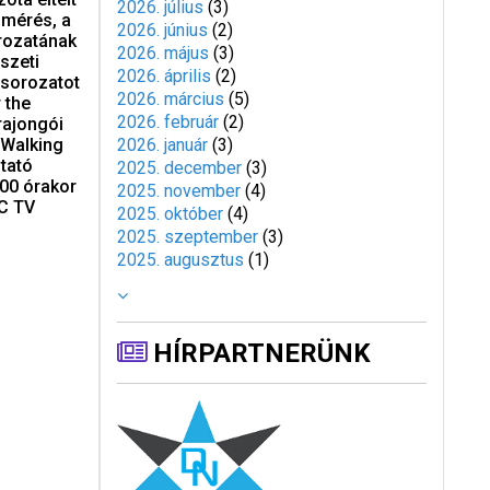
2026. július
(
3
)
gmérés, a
2026. június
(
2
)
orozatának
2026. május
(
3
)
szeti
2026. április
(
2
)
 sorozatot
2026. március
(
5
)
 the
2026. február
(
2
)
rajongói
 Walking
2026. január
(
3
)
tató
2025. december
(
3
)
:00 órakor
2025. november
(
4
)
MC TV
2025. október
(
4
)
2025. szeptember
(
3
)
2025. augusztus
(
1
)
HÍRPARTNERÜNK