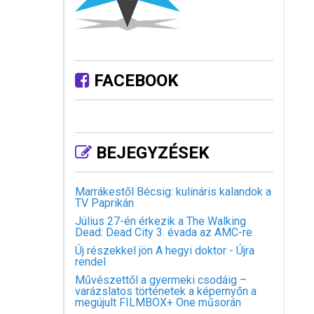
FACEBOOK
BEJEGYZÉSEK
Marrákestől Bécsig: kulináris kalandok a
TV Paprikán
Július 27-én érkezik a The Walking
Dead: Dead City 3. évada az AMC-re
Új részekkel jön A hegyi doktor - Újra
rendel
Művészettől a gyermeki csodáig –
varázslatos történetek a képernyőn a
megújult FILMBOX+ One műsorán