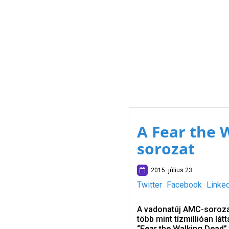
A Fear the 
sorozat
2015. július 23.
Twitter
Facebook
Linke
A vadonatúj AMC-sorozat
több mint tízmillióan lá
“Fear the Walking Dead” 