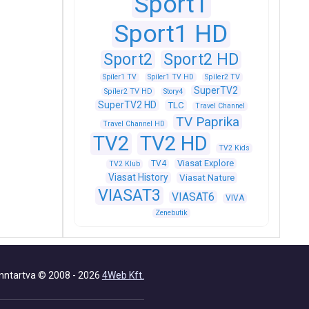
Sport1
Sport1 HD
Sport2
Sport2 HD
Spíler1 TV
Spíler1 TV HD
Spíler2 TV
SuperTV2
Spíler2 TV HD
Story4
SuperTV2 HD
TLC
Travel Channel
TV Paprika
Travel Channel HD
TV2
TV2 HD
TV2 Kids
Viasat Explore
TV4
TV2 Klub
Viasat History
Viasat Nature
VIASAT3
VIASAT6
VIVA
Zenebutik
nntartva © 2008 - 2026
4Web Kft.