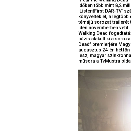
időben több mint 8,2 mil
‘ListentFirst DAR-TV’ sz
könyvelték el, a legtöbb
témájú sorozat trailerét
idén novemberben vetíti
Walking Dead fogadtatás
bázis alakult ki a soroz
Dead” premierjére Magya
augusztus 24-én hétfőn 
lesz, magyar szinkronna
műsora a TvMustra olda