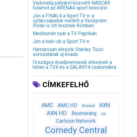
Vadonatúj pályáról közvetít NASCAR
futamot az ARENA4 sport televízió
Jön a FINAL4 a Sport TV-n: a
sztárcsapatok mellett a Veszprém
ifistái is ott lesznek Kölnben
Mediterrán nyár a TV Paprikán
Jön a hoki-vb a Sport TV-n
Hamarosan érkezik Stanley Tucci
sorozatának új évada
Országos évadpremierek érkeznek a
héten a TV4 és a GALAXY4 csatornákra
CÍMKEFELHŐ
AXN
AMC
AMC HD
Arena4
AXN HD
Boomerang
C8
Cartoon Network
Comedy Central