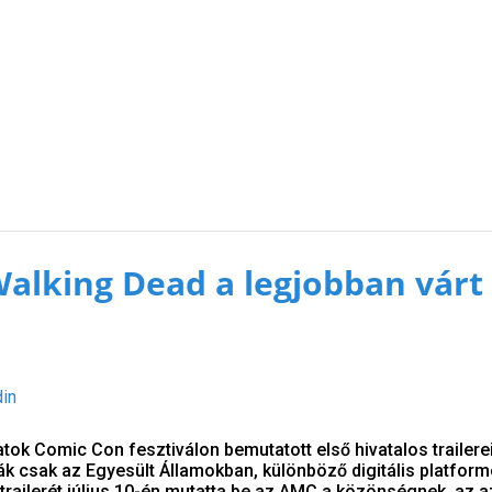
Walking Dead a legjobban várt 
din
ok Comic Con fesztiválon bemutatott első hivatalos trailerei
tták csak az Egyesült Államokban, különböző digitális platfor
trailerét július 10-én mutatta be az AMC a közönségnek, az az