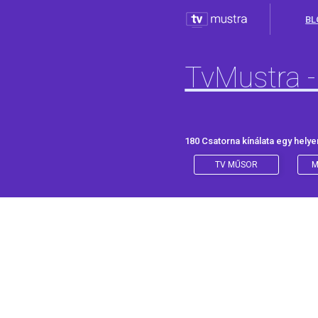
BL
TvMustra -
180 Csatorna kínálata egy helye
TV MŰSOR
M