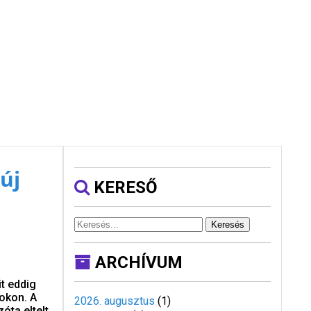
új
KERESŐ
Keresés
ARCHÍVUM
t eddig
mokon. A
2026. augusztus
(
1
)
óta eltelt