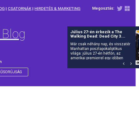
Megosztás:
OG
|
CSATORNÁK
|
HIRDETÉS & MARKETING
 Blog
Július 27-én érkezik a The
Walking Dead: Dead City 3.
évada az AMC-re
Már csak néhány nap, és visszatér
Manhattan posztapokaliptikus
világa: július 27-én hétfőn, az
amerikai premierrel egy időben
n
debütál itthon is az AMC-n a The
Walking Dead: Dead City harmadik
évada.
ŰSORÚJSÁG