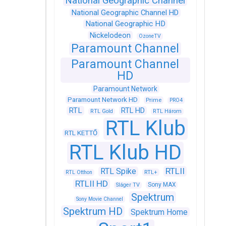
National Geographic Channel
National Geographic Channel HD
National Geographic HD
Nickelodeon
OzoneTV
Paramount Channel
Paramount Channel
HD
Paramount Network
Paramount Network HD
Prime
PRO4
RTL
RTL HD
RTL Gold
RTL Három
RTL Klub
RTL KETTŐ
RTL Klub HD
RTLII
RTL Spike
RTL+
RTL Otthon
RTLII HD
Sony MAX
Sláger TV
Spektrum
Sony Movie Channel
Spektrum HD
Spektrum Home