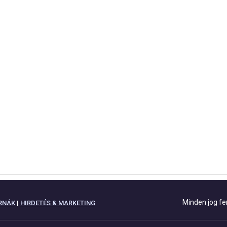
Minden jog fe
RNÁK
|
HIRDETÉS & MARKETING