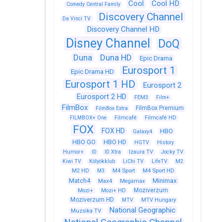
Cool
Cool HD
Comedy Central Family
Discovery Channel
Da Vinci TV
Discovery Channel HD
Disney Channel
DoQ
Duna
Duna HD
Epic Drama
Eurosport 1
Epic Drama HD
Eurosport 1 HD
Eurosport 2
Eurosport 2 HD
FEM3
Film+
FilmBox
FilmBox Premium
FilmBox Extra
FILMBOX+ One
Filmcafé
Filmcafé HD
FOX
FOX HD
HBO
Galaxy4
HBO GO
HBO HD
HGTV
History
Humor+
ID
ID Xtra
Izaura TV
Jocky TV
Kiwi TV
Kölyökklub
LiChi TV
LifeTV
M2
M4 Sport
M4 Sport HD
M2 HD
M3
Match4
Minimax
Max4
Megamax
Moziverzum
Mozi+
Mozi+ HD
Moziverzum HD
MTV
MTV Hungary
National Geographic
Muzsika TV