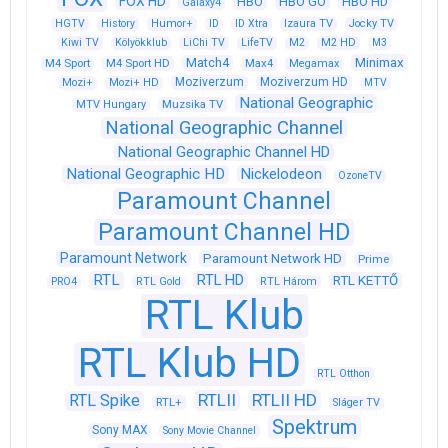
FOX HD
HBO
HBO GO
HBO HD
Galaxy4
HGTV
History
Humor+
ID
ID Xtra
Izaura TV
Jocky TV
Kiwi TV
Kölyökklub
LiChi TV
LifeTV
M2
M2 HD
M3
Match4
Minimax
M4 Sport
M4 Sport HD
Max4
Megamax
Moziverzum
Moziverzum HD
Mozi+
Mozi+ HD
MTV
National Geographic
Muzsika TV
MTV Hungary
National Geographic Channel
National Geographic Channel HD
National Geographic HD
Nickelodeon
OzoneTV
Paramount Channel
Paramount Channel HD
Paramount Network
Paramount Network HD
Prime
RTL
RTL HD
RTL KETTŐ
PRO4
RTL Gold
RTL Három
RTL Klub
RTL Klub HD
RTL Otthon
RTLII
RTLII HD
RTL Spike
RTL+
Sláger TV
Spektrum
Sony MAX
Sony Movie Channel