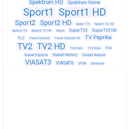
Spektrum HD
Spektrum Home
Sport1
Sport1 HD
Sport2
Sport2 HD
Spíler1 TV
Spíler1 TV HD
SuperTV2
SuperTV2 HD
Spíler2 TV
Spíler2 TV HD
Story4
TV Paprika
TLC
Travel Channel
Travel Channel HD
TV2
TV2 HD
TV4
TV2 Kids
TV2 Klub
Viasat History
Viasat Explore
Viasat Nature
VIASAT3
VIASAT6
VIVA
Zenebutik