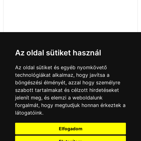
Az oldal sütiket használ
Az oldal sütiket és egyéb nyomkövető
technológiákat alkalmaz, hogy javítsa a
böngészési élményét, azzal hogy személyre
szabott tartalmakat és célzott hirdetéseket
jelenít meg, és elemzi a weboldalunk
forgalmát, hogy megtudjuk honnan érkeztek a
látogatóink.
Minden jog fenntartva © 2008 - 2026
4Web Kft.
Elfogadom
A csatornák a műsorváltoztatás jogát