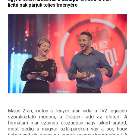
licitálnak párjuk teljesítményére.
Május 2-án, rögtön a Tények után indul a TV2 legújabb
szórakoztató műsora, a Drágám, add az életed! A
formátum már számos országban nagy sikert aratott,
most pedig a magyar sztárpárokon van a sor, hogy
bebizonyítsák, mennyire ismerik egymás képességeit. A