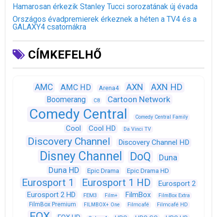
Hamarosan érkezik Stanley Tucci sorozatának új évada
Országos évadpremierek érkeznek a héten a TV4 és a
GALAXY4 csatornákra
CÍMKEFELHŐ
AXN
AXN HD
AMC
AMC HD
Arena4
Cartoon Network
Boomerang
C8
Comedy Central
Comedy Central Family
Cool
Cool HD
Da Vinci TV
Discovery Channel
Discovery Channel HD
Disney Channel
DoQ
Duna
Duna HD
Epic Drama
Epic Drama HD
Eurosport 1
Eurosport 1 HD
Eurosport 2
Eurosport 2 HD
FilmBox
FEM3
Film+
FilmBox Extra
FilmBox Premium
FILMBOX+ One
Filmcafé
Filmcafé HD
FOX