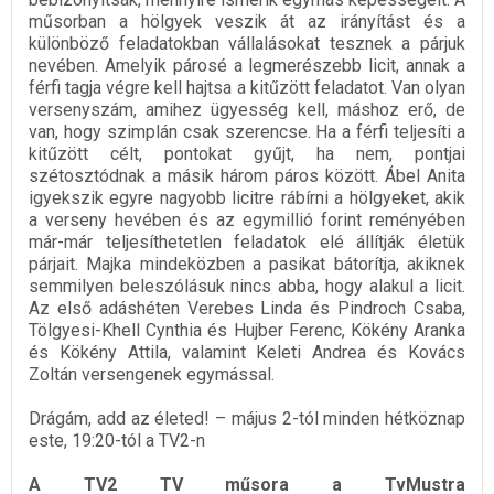
műsorban a hölgyek veszik át az irányítást és a
különböző feladatokban vállalásokat tesznek a párjuk
nevében. Amelyik párosé a legmerészebb licit, annak a
férfi tagja végre kell hajtsa a kitűzött feladatot. Van olyan
versenyszám, amihez ügyesség kell, máshoz erő, de
van, hogy szimplán csak szerencse. Ha a férfi teljesíti a
kitűzött célt, pontokat gyűjt, ha nem, pontjai
szétosztódnak a másik három páros között. Ábel Anita
igyekszik egyre nagyobb licitre rábírni a hölgyeket, akik
a verseny hevében és az egymillió forint reményében
már-már teljesíthetetlen feladatok elé állítják életük
párjait. Majka mindeközben a pasikat bátorítja, akiknek
semmilyen beleszólásuk nincs abba, hogy alakul a licit.
Az első adáshéten Verebes Linda és Pindroch Csaba,
Tölgyesi-Khell Cynthia és Hujber Ferenc, Kökény Aranka
és Kökény Attila, valamint Keleti Andrea és Kovács
Zoltán versengenek egymással.
Drágám, add az életed! – május 2-tól minden hétköznap
este, 19:20-tól a TV2-n
A TV2 TV műsora a TvMustra