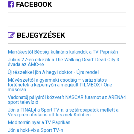
FACEBOOK
BEJEGYZÉSEK
Marrákestől Bécsig: kulináris kalandok a TV Paprikán
Július 27-én érkezik a The Walking Dead: Dead City 3.
évada az AMC-re
Új részekkel jön A hegyi doktor - Újra rendel
Művészettől a gyermeki csodáig – varázslatos
történetek a képernyőn a megújult FILMBOX+ One
műsorán
Vadonatúj pályáról közvetít NASCAR futamot az ARENA4
sport televízió
Jön a FINAL4 a Sport TV-n: a sztárcsapatok mellett a
Veszprém ifistái is ott lesznek Kölnben
Mediterrán nyár a TV Paprikán
Jön a hoki-vb a Sport TV-n