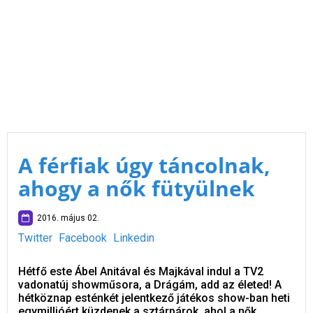
A férfiak úgy táncolnak,
ahogy a nők fütyülnek
2016. május 02.
Twitter
Facebook
Linkedin
Hétfő este Ábel Anitával és Majkával indul a TV2
vadonatúj showműsora, a Drágám, add az életed! A
hétköznap esténkét jelentkező játékos show-ban heti
egymillióért küzdenek a sztárpárok, ahol a nők