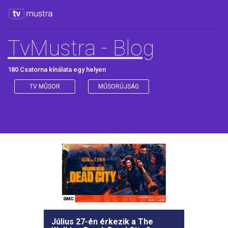
TvMustra - Blog
180 Csatorna kínálata egy helyen
TV MŰSOR
MŰSORÚJSÁG
Július 27-én érkezik a The