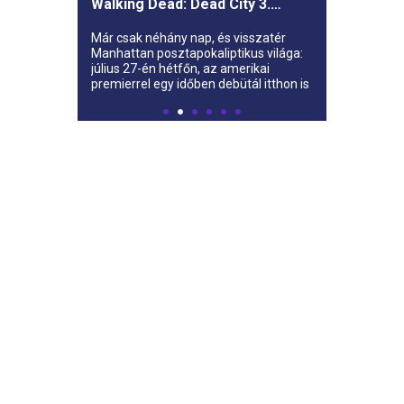
Walking Dead: Dead City 3.
évada az AMC-re
Már csak néhány nap, és visszatér
Manhattan posztapokaliptikus világa:
július 27-én hétfőn, az amerikai
premierrel egy időben debütál itthon is
az AMC-n a The Walking Dead: Dead
City harmadik évada.