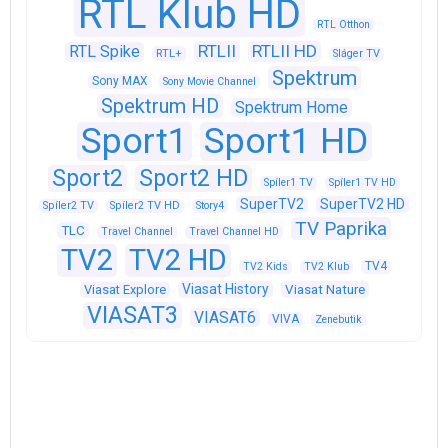
RTL Klub HD
RTL Otthon
RTLII
RTLII HD
RTL Spike
RTL+
Sláger TV
Spektrum
Sony MAX
Sony Movie Channel
Spektrum HD
Spektrum Home
Sport1
Sport1 HD
Sport2
Sport2 HD
Spíler1 TV
Spíler1 TV HD
SuperTV2
SuperTV2 HD
Spíler2 TV
Spíler2 TV HD
Story4
TV Paprika
TLC
Travel Channel
Travel Channel HD
TV2
TV2 HD
TV4
TV2 Kids
TV2 Klub
Viasat History
Viasat Explore
Viasat Nature
VIASAT3
VIASAT6
VIVA
Zenebutik