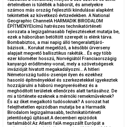
értelmében is túlélték a háborút, és amelyekre
számos más ország fejlesztői kiindulásai alapként
tekintettek az következő évtizedekben. A National
Geographic ChannelA HARMADIK BIRODALOM
ÉPÍTMÉNYEIcímű hatrészes technikatörténeti
sorozata a legizgalmasabb fejlesztéseket mutatja be,
ezek a háborúban betöltött szerepét is elénk tárva.
Bombabiztos, a mai napig álló tengeralattjáró-
bázisok… Korukat megelőző, a későbbi űrverseny
alapjait megvető ballisztikus rakéták… És egy több
ezer kilométer hosszú, Norvégiától Franciaországig
kanyargó erődítmény-vonal, mely a szövetségesek
invázióját hivatott megakadályozni… A hitleri
Németország tudós-zsenijei ilyen és ezekhez
hasonló építményekkel és szerkezetekkel igyekeztek
hozzájárulni a háború megnyeréséhez és a
meghódított területek ellenőrzés alatt tartásához. De
mi a története ezeknek a mérnöki remekműveknek?
És az őket megalkotó tudósoknak? A sorozat hat
felejthetetlen epizódban mutatja be a Harmadik
Birodalom legizgalmasabb, technikatörténeti
jelentőségű újításait.A decemberi epizódok
tartalmából:Az Atlanti falA megszállt Európát a