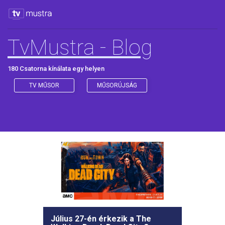
TvMustra - Blog
180 Csatorna kínálata egy helyen
TV MŰSOR
MŰSORÚJSÁG
Július 27-én érkezik a The