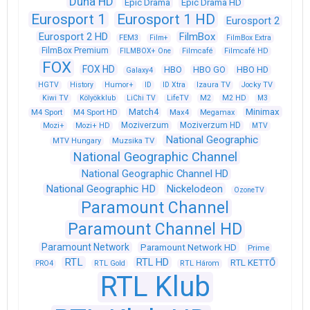
Duna HD
Epic Drama
Epic Drama HD
Eurosport 1
Eurosport 1 HD
Eurosport 2
Eurosport 2 HD
FilmBox
FEM3
Film+
FilmBox Extra
FilmBox Premium
FILMBOX+ One
Filmcafé
Filmcafé HD
FOX
FOX HD
HBO
HBO GO
HBO HD
Galaxy4
HGTV
History
Humor+
ID
ID Xtra
Izaura TV
Jocky TV
Kiwi TV
Kölyökklub
LiChi TV
LifeTV
M2
M2 HD
M3
Match4
Minimax
M4 Sport
M4 Sport HD
Max4
Megamax
Moziverzum
Moziverzum HD
Mozi+
Mozi+ HD
MTV
National Geographic
Muzsika TV
MTV Hungary
National Geographic Channel
National Geographic Channel HD
National Geographic HD
Nickelodeon
OzoneTV
Paramount Channel
Paramount Channel HD
Paramount Network
Paramount Network HD
Prime
RTL
RTL HD
RTL KETTŐ
PRO4
RTL Gold
RTL Három
RTL Klub