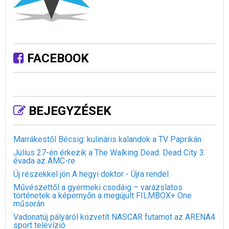
FACEBOOK
BEJEGYZÉSEK
Marrákestől Bécsig: kulináris kalandok a TV Paprikán
Július 27-én érkezik a The Walking Dead: Dead City 3.
évada az AMC-re
Új részekkel jön A hegyi doktor - Újra rendel
Művészettől a gyermeki csodáig – varázslatos
történetek a képernyőn a megújult FILMBOX+ One
műsorán
Vadonatúj pályáról közvetít NASCAR futamot az ARENA4
sport televízió