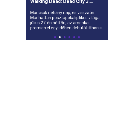
Walking Dead: Dead City 3.
évada az AMC-re
Már csak néhány nap, és visszatér
Manhattan posztapokaliptikus világa:
július 27-én hétfőn, az amerikai
premierrel egy időben debütál itthon is
az AMC-n a The Walking Dead: Dead
City harmadik évada.