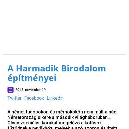
A Harmadik Birodalom
építményei
2013. november 19.
Twitter
Facebook
Linkedin
A német tudósokon és mérnökökön nem múlt a náci
Németország sikere a második világháborúban…
Olyan zseniális, korukat megelőző alkotások
fűződnek a nevükhöz, melyek a szó szoros és átvitt