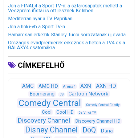
Jön a FINAL4 a Sport TV-n: a sztárcsapatok mellett a
Veszprém ifistái is ott lesznek Kölnben
Mediterrán nyár a TV Paprikán
Jön a hoki-vb a Sport TV-n
Hamarosan érkezik Stanley Tucci sorozatának új évada
Országos évadpremierek érkeznek a héten a TV4 és a
GALAXY4 csatornákra
CÍMKEFELHŐ
AXN
AXN HD
AMC
AMC HD
Arena4
Cartoon Network
Boomerang
C8
Comedy Central
Comedy Central Family
Cool
Cool HD
Da Vinci TV
Discovery Channel
Discovery Channel HD
Disney Channel
DoQ
Duna