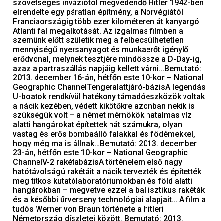
szövetséges inváziótól megvédendő Hitler 1942-ben
elrendelte egy páratlan építmény, a Norvégiától
Franciaországig több ezer kilométeren át kanyargó
Atlanti fal megalkotását. Az izgalmas filmben a
szemünk előtt születik meg a felbecsülhetetlen
mennyiségű nyersanyagot és munkaerőt igénylő
erődvonal, melynek tesztjére mindössze a D-Day-ig,
azaz a partraszállás napjáig kellett várni…Bemutató:
2013. december 16-án, hétfőn este 10-kor – National
Geographic ChannelTengeralattjáró-bázisA legendás
U-boatok rendkívül hatékony támadóeszközök voltak
a nácik kezében, védett kikötőkre azonban nekik is
szükségük volt – a német mérnökök hatalmas víz
alatti hangárokat építettek hát számukra, olyan
vastag és erős bombaálló falakkal és födémekkel,
hogy még ma is állnak…Bemutató: 2013. december
23-án, hétfőn este 10-kor – National Geographic
ChannelV-2 rakétabázisA történelem első nagy
hatótávolságú rakétáit a nácik tervezték és építették
meg titkos kutatólaboratóriumokban és föld alatti
hangárokban – megvetve ezzel a ballisztikus rakéták
és a későbbi űrverseny technológiai alapjait… A film a
tudós Werner von Braun története a hitleri
Németország díszletei között. Bemutató: 2013.