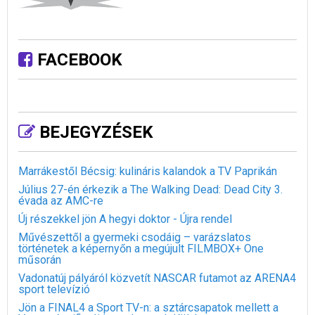
FACEBOOK
BEJEGYZÉSEK
Marrákestől Bécsig: kulináris kalandok a TV Paprikán
Július 27-én érkezik a The Walking Dead: Dead City 3.
évada az AMC-re
Új részekkel jön A hegyi doktor - Újra rendel
Művészettől a gyermeki csodáig – varázslatos
történetek a képernyőn a megújult FILMBOX+ One
műsorán
Vadonatúj pályáról közvetít NASCAR futamot az ARENA4
sport televízió
Jön a FINAL4 a Sport TV-n: a sztárcsapatok mellett a