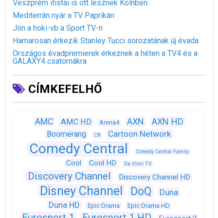
Veszprém ifistái is ott lesznek Kölnben
Mediterrán nyár a TV Paprikán
Jön a hoki-vb a Sport TV-n
Hamarosan érkezik Stanley Tucci sorozatának új évada
Országos évadpremierek érkeznek a héten a TV4 és a
GALAXY4 csatornákra
CÍMKEFELHŐ
AXN
AXN HD
AMC
AMC HD
Arena4
Cartoon Network
Boomerang
C8
Comedy Central
Comedy Central Family
Cool
Cool HD
Da Vinci TV
Discovery Channel
Discovery Channel HD
Disney Channel
DoQ
Duna
Duna HD
Epic Drama
Epic Drama HD
Eurosport 1
Eurosport 1 HD