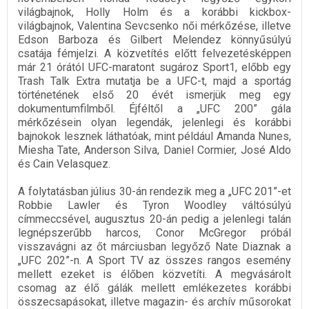
világbajnok, Holly Holm és a korábbi kickbox-
világbajnok, Valentina Sevcsenko női mérkőzése, illetve
Edson Barboza és Gilbert Melendez könnyűsúlyú
csatája fémjelzi. A közvetítés előtt felvezetésképpen
már 21 órától UFC-maratont sugároz Sport1, előbb egy
Trash Talk Extra mutatja be a UFC-t, majd a sportág
történetének első 20 évét ismerjük meg egy
dokumentumfilmből. Éjféltől a „UFC 200” gála
mérkőzésein olyan legendák, jelenlegi és korábbi
bajnokok lesznek láthatóak, mint például Amanda Nunes,
Miesha Tate, Anderson Silva, Daniel Cormier, José Aldo
és Cain Velasquez.
A folytatásban július 30-án rendezik meg a „UFC 201”-et
Robbie Lawler és Tyron Woodley váltósúlyú
címmeccsével, augusztus 20-án pedig a jelenlegi talán
legnépszerűbb harcos, Conor McGregor próbál
visszavágni az őt márciusban legyőző Nate Diaznak a
„UFC 202”-n. A Sport TV az összes rangos esemény
mellett ezeket is élőben közvetíti. A megvásárolt
csomag az élő gálák mellett emlékezetes korábbi
összecsapásokat, illetve magazin- és archív műsorokat