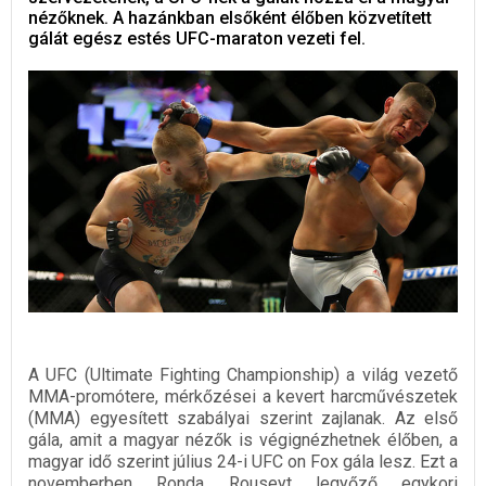
nézőknek. A hazánkban elsőként élőben közvetített
gálát egész estés UFC-maraton vezeti fel.
A UFC (Ultimate Fighting Championship) a világ vezető
MMA-promótere, mérkőzései a kevert harcművészetek
(MMA) egyesített szabályai szerint zajlanak. Az első
gála, amit a magyar nézők is végignézhetnek élőben, a
magyar idő szerint július 24-i UFC on Fox gála lesz. Ezt a
novemberben Ronda Rouseyt legyőző egykori