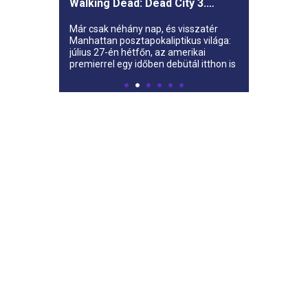
Walking Dead: Dead City 3.
évada az AMC-re
Már csak néhány nap, és visszatér
Manhattan posztapokaliptikus világa:
július 27-én hétfőn, az amerikai
premierrel egy időben debütál itthon is
az AMC-n a The Walking Dead: Dead
City harmadik évada.