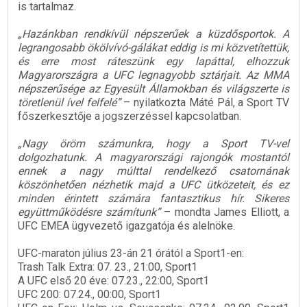
is tartalmaz.
„Hazánkban rendkívül népszerűek a küzdősportok. A
legrangosabb ökölvívó-gálákat eddig is mi közvetítettük,
és erre most ráteszünk egy lapáttal, elhozzuk
Magyarországra a UFC legnagyobb sztárjait. Az MMA
népszerűsége az Egyesült Államokban és világszerte is
töretlenül ível felfelé”
– nyilatkozta Máté Pál, a Sport TV
főszerkesztője a jogszerzéssel kapcsolatban.
„Nagy öröm számunkra, hogy a Sport TV-vel
dolgozhatunk. A magyarországi rajongók mostantól
ennek a nagy múlttal rendelkező csatornának
köszönhetően nézhetik majd a UFC ütközeteit, és ez
minden érintett számára fantasztikus hír. Sikeres
együttműködésre számítunk”
– mondta James Elliott, a
UFC EMEA ügyvezető igazgatója és alelnöke.
UFC-maraton július 23-án 21 órától a Sport1-en:
Trash Talk Extra: 07. 23., 21:00, Sport1
A UFC első 20 éve: 07.23., 22:00, Sport1
UFC 200: 07.24., 00:00, Sport1