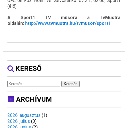
UFC on Fox: Holm vs. Sevcsenko: 07.24., 02.00, Sport1
(élő)
A Sport1 TV műsora a TvMustra
oldalán:
http://www.tvmustra.hu/tvmusor/sport1
KERESŐ
Keresés
ARCHÍVUM
2026. augusztus
(
1
)
2026. július
(
3
)
2026. június
(
2
)