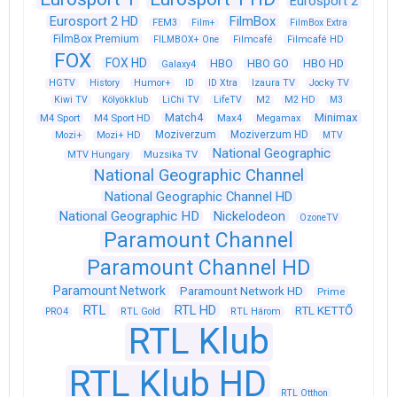
Eurosport 2
Eurosport 2 HD
FilmBox
FEM3
Film+
FilmBox Extra
FilmBox Premium
FILMBOX+ One
Filmcafé
Filmcafé HD
FOX
FOX HD
HBO
HBO GO
HBO HD
Galaxy4
HGTV
History
Humor+
ID
ID Xtra
Izaura TV
Jocky TV
Kiwi TV
Kölyökklub
LiChi TV
LifeTV
M2
M2 HD
M3
Match4
Minimax
M4 Sport
M4 Sport HD
Max4
Megamax
Moziverzum
Moziverzum HD
Mozi+
Mozi+ HD
MTV
National Geographic
Muzsika TV
MTV Hungary
National Geographic Channel
National Geographic Channel HD
National Geographic HD
Nickelodeon
OzoneTV
Paramount Channel
Paramount Channel HD
Paramount Network
Paramount Network HD
Prime
RTL
RTL HD
RTL KETTŐ
PRO4
RTL Gold
RTL Három
RTL Klub
RTL Klub HD
RTL Otthon