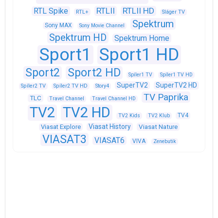
RTLII
RTLII HD
RTL Spike
RTL+
Sláger TV
Spektrum
Sony MAX
Sony Movie Channel
Spektrum HD
Spektrum Home
Sport1
Sport1 HD
Sport2
Sport2 HD
Spíler1 TV
Spíler1 TV HD
SuperTV2
SuperTV2 HD
Spíler2 TV
Spíler2 TV HD
Story4
TV Paprika
TLC
Travel Channel
Travel Channel HD
TV2
TV2 HD
TV4
TV2 Kids
TV2 Klub
Viasat History
Viasat Explore
Viasat Nature
VIASAT3
VIASAT6
VIVA
Zenebutik