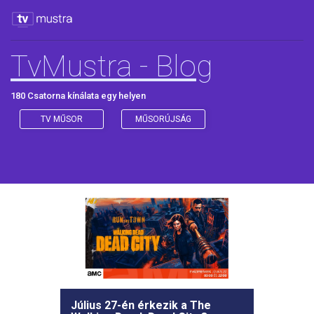
TvMustra - Blog
180 Csatorna kínálata egy helyen
TV MŰSOR
MŰSORÚJSÁG
Július 27-én érkezik a The