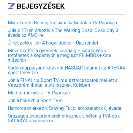
BEJEGYZÉSEK
Marrákestől Bécsig: kulináris kalandok a TV Paprikán
Július 27-én érkezik a The Walking Dead: Dead City 3.
évada az AMC-re
Új részekkel jön A hegyi doktor - Újra rendel
Művészettől a gyermeki csodáig – varázslatos
történetek a képernyőn a megújult FILMBOX+ One
műsorán
Vadonatúj pályáról közvetít NASCAR futamot az ARENA4
sport televízió
Jön a FINAL4 a Sport TV-n: a sztárcsapatok mellett a
Veszprém ifistái is ott lesznek Kölnben
Mediterrán nyár a TV Paprikán
Jön a hoki-vb a Sport TV-n
Hamarosan érkezik Stanley Tucci sorozatának új évada
Országos évadpremierek érkeznek a héten a TV4 és a
GALAXY4 csatornákra