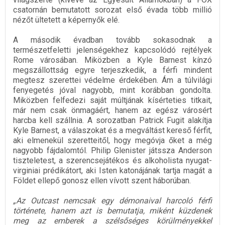
csatornán bemutatott sorozat első évada több millió
nézőt ültetett a képernyők elé.
A második évadban tovább sokasodnak a
természetfeletti jelenségekhez kapcsolódó rejtélyek
Rome városában. Miközben a Kyle Barnest kínzó
megszállottság egyre terjeszkedik, a férfi mindent
megtesz szerettei védelme érdekében. Ám a túlvilági
fenyegetés jóval nagyobb, mint korábban gondolta.
Miközben felfedezi saját múltjának kísérteties titkait,
már nem csak önmagáért, hanem az egész városért
harcba kell szállnia. A sorozatban Patrick Fugit alakítja
Kyle Barnest, a válaszokat és a megváltást kereső férfit,
aki elmenekül szeretteitől, hogy megóvja őket a még
nagyobb fájdalomtól. Philip Glenister játssza Anderson
tiszteletest, a szerencsejátékos és alkoholista nyugat-
virginiai prédikátort, aki Isten katonájának tartja magát a
Földet ellepő gonosz ellen vívott szent háborúban.
„Az Outcast nemcsak egy démonaival harcoló férfi
története, hanem azt is bemutatja, miként küzdenek
meg az emberek a szélsőséges körülményekkel