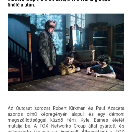
fináléja után.
Az Outcast sorozat Robert Kirkman és Paul Azaceta
azonos című képregényén alapul, és egy démoni
megszállottsággal küzdő férfi, Kyle Barnes életét
mutatja be. A FOX Networks Group által gyártott, és
világszerte (kivéve az Egyesült Államokban) a FOX