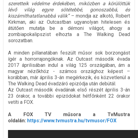
szeretteik védelme érdekében, miközben a körülöttük
lévő világ egyre sötétebbé, gonoszabbá, és
kiszámíthatatlanabbá válik”
– mondja az alkotó, Robert
Kirkman, aki az Outcastban ugyanolyan hitelesen és
átütően mutatja be a démoni világot, ahogy a
zombiapokalipszist elhozta a The Walking Dead
sorozatban.
A minden pillanatában feszült műsor sok borzongást
ígér a horrorrajongóknak. Az Outcast második évada
2017 áprilisában indul a világ 125 országában, ám a
magyar nézőkhöz - számos országhoz képest –
korábban, már április 3-án megérkezik, és közvetlenül a
The Walking Dead évadzáró epizódja után debütál.
Az Outcast második évadának első részét április 3-án
23 órakor, a további epizódokat hétfőnként 22 órakor
vetíti a FOX.
A FOX TV műsora a TvMustra
oldalán:
https://www.tvmustra.hu/tvmusor/FOX