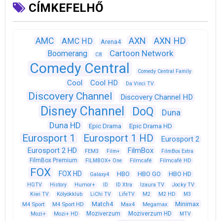
CÍMKEFELHŐ
AXN
AXN HD
AMC
AMC HD
Arena4
Cartoon Network
Boomerang
C8
Comedy Central
Comedy Central Family
Cool
Cool HD
Da Vinci TV
Discovery Channel
Discovery Channel HD
Disney Channel
DoQ
Duna
Duna HD
Epic Drama
Epic Drama HD
Eurosport 1
Eurosport 1 HD
Eurosport 2
Eurosport 2 HD
FilmBox
FEM3
Film+
FilmBox Extra
FilmBox Premium
FILMBOX+ One
Filmcafé
Filmcafé HD
FOX
FOX HD
HBO
HBO GO
HBO HD
Galaxy4
HGTV
History
Humor+
ID
ID Xtra
Izaura TV
Jocky TV
Kiwi TV
Kölyökklub
LiChi TV
LifeTV
M2
M2 HD
M3
Match4
Minimax
M4 Sport
M4 Sport HD
Max4
Megamax
Moziverzum
Moziverzum HD
Mozi+
Mozi+ HD
MTV