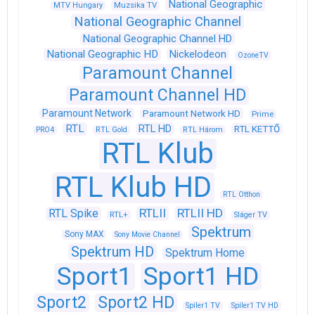
National Geographic
Muzsika TV
MTV Hungary
National Geographic Channel
National Geographic Channel HD
National Geographic HD
Nickelodeon
OzoneTV
Paramount Channel
Paramount Channel HD
Paramount Network
Paramount Network HD
Prime
RTL
RTL HD
RTL KETTŐ
PRO4
RTL Gold
RTL Három
RTL Klub
RTL Klub HD
RTL Otthon
RTLII
RTLII HD
RTL Spike
RTL+
Sláger TV
Spektrum
Sony MAX
Sony Movie Channel
Spektrum HD
Spektrum Home
Sport1
Sport1 HD
Sport2
Sport2 HD
Spíler1 TV
Spíler1 TV HD