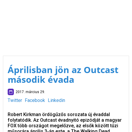
Áprilisban jön az Outcast
második évada
2017. március 29.
Twitter
Facebook
Linkedin
Robert Kirkman ördögűzős sorozata új évaddal
folytatódik. Az Outcast évadnyitó epizódját a magyar
FOX több országot megelőzve, az elsők között tűzi
műsorára április 3-án este, a The Walking Dead