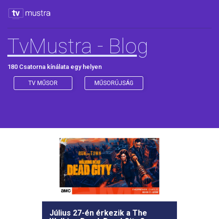
TvMustra - Blog
180 Csatorna kínálata egy helyen
TV MŰSOR
MŰSORÚJSÁG
Július 27-én érkezik a The