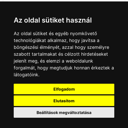
Az oldal sütiket használ
Az oldal sütiket és egyéb nyomkövető
technológiákat alkalmaz, hogy javítsa a
böngészési élményét, azzal hogy személyre
szabott tartalmakat és célzott hirdetéseket
jelenít meg, és elemzi a weboldalunk
forgalmát, hogy megtudjuk honnan érkeztek a
látogatóink.
Minden jog fenntartva © 2008 - 2026
4Web Kft.
Elfogadom
A csatornák a műsorváltoztatás jogát
Elutasítom
fenntartják! A portál üzemeltetője semmiféle
felelősséget nem vállal a weboldalon
megjelentetett hirdetések tartalmáért, illetve a
Beállítások megváltoztatása
hirdetésekhez feltöltött képekért!