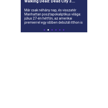
Walking Dead: Dead City 3.
évada az AMC-re
Már csak néhány nap, és visszatér
Manhattan posztapokaliptikus világa:
július 27-én hétfőn, az amerikai
premierrel egy időben debütál itthon is
az AMC-n a The Walking Dead: Dead
City harmadik évada.