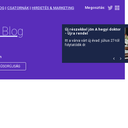
Megosztás:
OG
|
CSATORNÁK
|
HIRDETÉS & MARKETING
 Blog
Új részekkel jön A hegyi doktor
- Újra rendel
Itt a várva várt új évad: július 27-tól
folytatódik dr.
n
ŰSORÚJSÁG