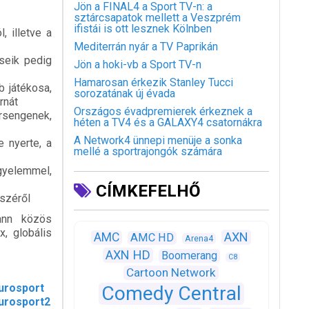
Jön a FINAL4 a Sport TV-n: a
sztárcsapatok mellett a Veszprém
ifistái is ott lesznek Kölnben
 illetve a
Mediterrán nyár a TV Paprikán
seik pedig
Jön a hoki-vb a Sport TV-n
Hamarosan érkezik Stanley Tucci
b játékosa,
sorozatának új évada
rnát
Országos évadpremierek érkeznek a
ersengenek,
héten a TV4 és a GALAXY4 csatornákra
A Network4 ünnepi menüje a sonka
 nyerte, a
mellé a sportrajongók számára
igyelemmel,
CÍMKEFELHŐ
észéről
ann közös
, globális
AXN
AMC
AMC HD
Arena4
AXN HD
Boomerang
C8
Cartoon Network
urosport
Comedy Central
urosport2