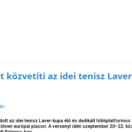
 közvetíti az idei tenisz Laver
din
ott az idei tenisz Laver-kupa élő és dedikált többplatformos
t ötven európai piacon. A versenyt idén szeptember 20–22. kö
fi Palexpo-ban.