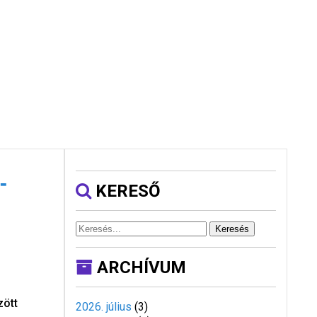
-
KERESŐ
Keresés
ARCHÍVUM
zött
2026. július
(
3
)