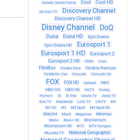
Cool
Cool HD
Comedy Central Family
Discovery Channel
Da Vinci TV
Discovery Channel HD
Disney Channel
DoQ
Duna
Duna HD
Epic Drama
Eurosport 1
Epic Drama HD
Eurosport 1 HD
Eurosport 2
Eurosport 2 HD
FEM3
Film+
FilmBox
FilmBox Premium
FilmBox Extra
FILMBOX+ One
Filmcafé
Filmcafé HD
FOX
FOX HD
HBO
Galaxy4
HBO GO
HBO HD
HGTV
History
Humor+
ID
ID Xtra
Izaura TV
Jocky TV
Kiwi TV
Kölyökklub
LiChi TV
LifeTV
M2
M4 Sport
M4 Sport HD
M2 HD
M3
Match4
Minimax
Max4
Megamax
Moziverzum
Mozi+
Mozi+ HD
Moziverzum HD
MTV
MTV Hungary
National Geographic
Muzsika TV