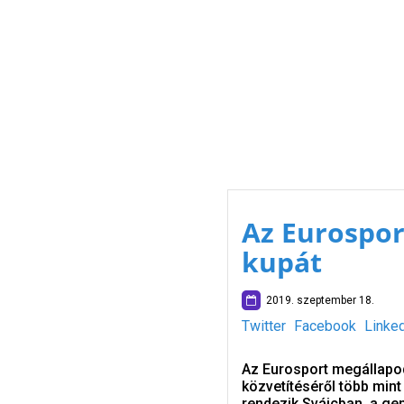
Az Eurosport
kupát
2019. szeptember 18.
Twitter
Facebook
Linke
Az Eurosport megállapod
közvetítéséről több min
rendezik Svájcban, a gen