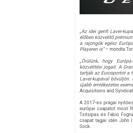
„Az idei genfi Laver-kup
élőben közvetítő prémium
a rajongók egész Európáb
Playeren is”
– mondta Ton
„Örülünk, hogy Európa-
közvetítési jogait. A Gr
tartják az Eurosportot a
Laver-kupával bővüljön.
újabb emlékezetes esemé
Acquisitions and Syndicat
A 2017-es prágai nyitóe
európai csapatot most R
Tsitsipas és Fabio Fognin
csapat tagjai idén John 
Sock.