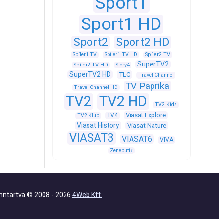
Sport1
Sport1 HD
Sport2
Sport2 HD
Spíler1 TV
Spíler1 TV HD
Spíler2 TV
SuperTV2
Spíler2 TV HD
Story4
SuperTV2 HD
TLC
Travel Channel
TV Paprika
Travel Channel HD
TV2
TV2 HD
TV2 Kids
Viasat Explore
TV4
TV2 Klub
Viasat History
Viasat Nature
VIASAT3
VIASAT6
VIVA
Zenebutik
nntartva © 2008 - 2026
4Web Kft.