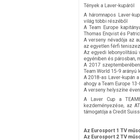
Tények a Laver-kupáról
A háromnapos Laver-kupá
világ többi részéből
A Team Europe kapitánya
Thomas Enqvist és Patri
A verseny névadója az au
az egyetlen férfi tenisze
Az egyedi lebonyolítású 
egyéniben és párosban, m
A 2017 szeptemberében a
Team World 15-9 arányú 
A 2018-as Laver-kupán a 
ahogy a Team Europe 13-8
A verseny helyszíne évent
A Laver Cup a TEAM8
kezdeményezése, az ATP 
támogatója a Credit Suis
Az Eurosport 1 TV műso
Az Eurosport 2 TV műso