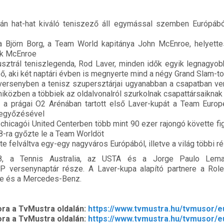
n hat-hat kiváló teniszező áll egymással szemben Európából,
 Björn Borg, a Team World kapitánya John McEnroe, helyette
ck McEnroe
sztrál teniszlegenda, Rod Laver, minden idők egyik legnagyob
ző, aki két naptári évben is megnyerte mind a négy Grand Slam-to
versenyben a tenisz szupersztárjai ugyanabban a csapatban v
iközben a többiek az oldalvonalról szurkolnak csapattársaiknak
 prágai O2 Arénában tartott első Laver-kupát a Team Europe
legyőzésével
chicagói United Centerben több mint 90 ezer rajongó követte f
-ra győzte le a Team Worldöt
e felváltva egy-egy nagyváros Európából, illetve a világ többi r
, a Tennis Australia, az USTA és a Jorge Paulo Lem
versenynaptár része. A Laver-kupa alapító partnere a Rolex
se és a Mercedes-Benz.
ra a TvMustra oldalán:
https://www.tvmustra.hu/tvmusor/e
ra a TvMustra oldalán:
https://www.tvmustra.hu/tvmusor/e