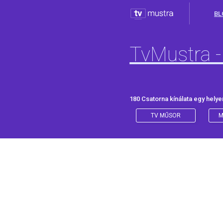
BL
TvMustra -
180 Csatorna kínálata egy helye
TV MŰSOR
M