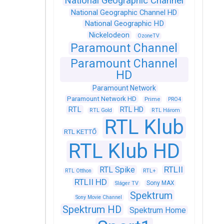
National Geographic Channel
National Geographic Channel HD
National Geographic HD
Nickelodeon
OzoneTV
Paramount Channel
Paramount Channel
HD
Paramount Network
Paramount Network HD
Prime
PRO4
RTL
RTL HD
RTL Gold
RTL Három
RTL Klub
RTL KETTŐ
RTL Klub HD
RTLII
RTL Spike
RTL+
RTL Otthon
RTLII HD
Sony MAX
Sláger TV
Spektrum
Sony Movie Channel
Spektrum HD
Spektrum Home