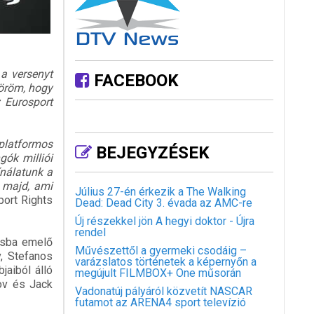
 a versenyt
FACEBOOK
 öröm, hogy
z Eurosport
platformos
BEJEGYZÉSEK
gók milliói
ínálatunk a
 majd, ami
Július 27-én érkezik a The Walking
ort Rights
Dead: Dead City 3. évada az AMC-re
Új részekkel jön A hegyi doktor - Újra
rendel
asba emelő
Művészettől a gyermeki csodáig –
, Stefanos
varázslatos történetek a képernyőn a
jaiból álló
megújult FILMBOX+ One műsorán
lov és Jack
Vadonatúj pályáról közvetít NASCAR
futamot az ARENA4 sport televízió