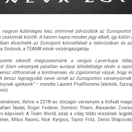
a nagyon különleges lesz, örömmel üdvözöljük az Eurosportot
 csatornák között. A három napra minden jegy elkelt, így külön
an élvezhetik az Eurosport közvetítését a televízióban és a
y Godsick, a TEAM8 elnök-vezérigazgatója.
szerte sikerült megszereznünk a rangos Laver-kupa több
and Slam versenyek páratlan európai lefedettsége révén a rajon
 tenisz otthonának a kontinensen, és izgalommal várjuk, hogy k
 A tenisz legnagyobb nevei ismét az Eurosporton versenyeznek
nynek ígérkezik”
– mondta Laurent Prud'homme (alelnök, Eurosp
ion).
seményen, illetve a 2018-as chicagói versenyen a trófeát mag
afael Nadal, Roger Federer, Dominic Thiem, Alexander Zverev
i képviseli. A Team World, azaz a világ többi részének legjobb
Isner, Milos Raonic, Nick Kyrgios, Taylor Fritz, Denis Shapova