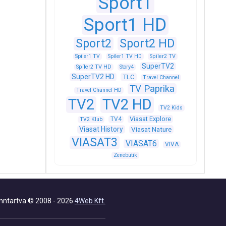
Sport1
Sport1 HD
Sport2
Sport2 HD
Spíler1 TV
Spíler1 TV HD
Spíler2 TV
SuperTV2
Spíler2 TV HD
Story4
SuperTV2 HD
TLC
Travel Channel
TV Paprika
Travel Channel HD
TV2
TV2 HD
TV2 Kids
Viasat Explore
TV4
TV2 Klub
Viasat History
Viasat Nature
VIASAT3
VIASAT6
VIVA
Zenebutik
nntartva © 2008 - 2026
4Web Kft.