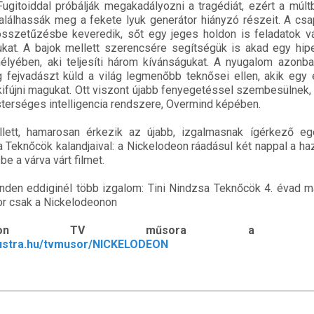
ugitoiddal próbálják megakadályozni a tragédiát, ezért a múlt
alálhassák meg a fekete lyuk generátor hiányzó részeit. A cs
sszetűzésbe keveredik, sőt egy jeges holdon is feladatok vá
jukat. A bajok mellett szerencsére segítségük is akad egy hi
élyében, aki teljesíti három kívánságukat. A nyugalom azonba
 fejvadászt küld a világ legmenőbb teknősei ellen, akik egy 
ifújni magukat. Ott viszont újabb fenyegetéssel szembesülne
terséges intelligencia rendszere, Overmind képében.
llett, hamarosan érkezik az újabb, izgalmasnak ígérkező e
a Teknőcök kalandjaival: a Nickelodeon ráadásul két nappal a ha
 be a várva várt filmet.
den eddiginél több izgalom: Tini Nindzsa Teknőcök 4. évad m
or csak a Nickelodeonon
odeon TV műsora a TvMu
mustra.hu/tvmusor/NICKELODEON