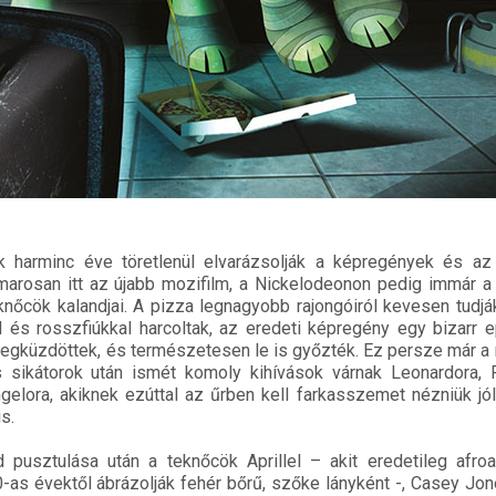
 harminc éve töretlenül elvarázsolják a képregények és az
marosan itt az újabb mozifilm, a Nickelodeonon pedig immár a
knőcök kalandjai. A pizza legnagyobb rajongóiról kevesen tudjá
l és rosszfiúkkal harcoltak, az eredeti képregény egy bizarr 
egküzdöttek, és természetesen le is győzték. Ez persze már a 
 sikátorok után ismét komoly kihívások várnak Leonardora, Ra
gelora, akiknek ezúttal az űrben kell farkasszemet nézniük jó
s.
d pusztulása után a teknőcök Aprillel – akit eredetileg afro
0-as évektől ábrázolják fehér bőrű, szőke lányként -, Casey Jo