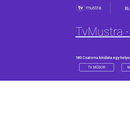
BL
TvMustra -
180 Csatorna kínálata egy helye
TV MŰSOR
M