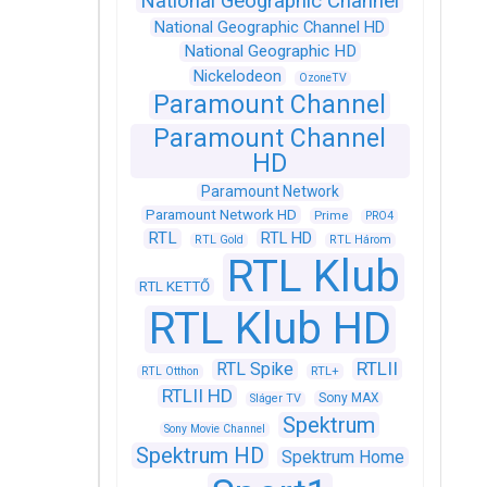
National Geographic Channel
National Geographic Channel HD
National Geographic HD
Nickelodeon
OzoneTV
Paramount Channel
Paramount Channel
HD
Paramount Network
Paramount Network HD
Prime
PRO4
RTL
RTL HD
RTL Gold
RTL Három
RTL Klub
RTL KETTŐ
RTL Klub HD
RTLII
RTL Spike
RTL+
RTL Otthon
RTLII HD
Sony MAX
Sláger TV
Spektrum
Sony Movie Channel
Spektrum HD
Spektrum Home