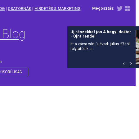
Megosztás:
OG
|
CSATORNÁK
|
HIRDETÉS & MARKETING
 Blog
Új részekkel jön A hegyi doktor
- Újra rendel
Itt a várva várt új évad: július 27-tól
folytatódik dr.
n
ŰSORÚJSÁG