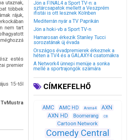
ba utaznak,
Jön a FINAL4 a Sport TV-n: a
sztárcsapatok mellett a Veszprém
apat többek
ifistái is ott lesznek Kölnben
rnak rájuk,
Mediterrán nyár a TV Paprikán
perkockában
n nem tart
Jön a hoki-vb a Sport TV-n
elhagyatott
Hamarosan érkezik Stanley Tucci
k, méghozzá
sorozatának új évada
Országos évadpremierek érkeznek a
héten a TV4 és a GALAXY4 csatornákra
gész estés
A Network4 ünnepi menüje a sonka
zai premier
mellé a sportrajongók számára
ájus 15-től
CÍMKEFELHŐ
stra
AXN
AMC
AMC HD
Arena4
AXN HD
Boomerang
C8
Cartoon Network
Comedy Central