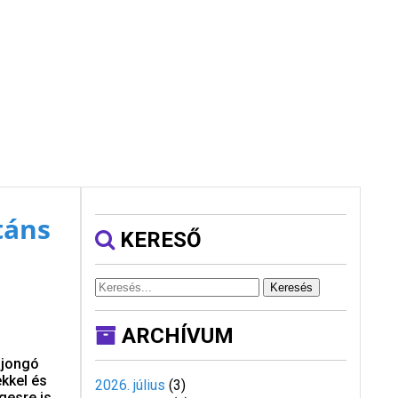
táns
KERESŐ
Keresés
ARCHÍVUM
ajongó
ekkel és
2026. július
(
3
)
gesre is