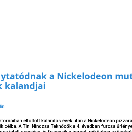
lytatódnak a Nickelodeon mu
 kalandjai
din
atornáiban eltöltött kalandos évek után a Nickelodeon pizzar
zik célba. A Tini Nindzsa Teknőcök a 4. évadban furcsa űrlény
es intelligenciával is felveszik a harcot, miközben szövetsé