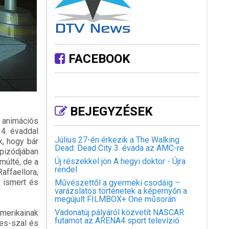
FACEBOOK
BEJEGYZÉSEK
 animációs
 4. évaddal
Július 27-én érkezik a The Walking
k, hogy bár
Dead: Dead City 3. évada az AMC-re
epizódjában
Új részekkel jön A hegyi doktor - Újra
múlté, de a
rendel
ffaellora,
l ismert és
Művészettől a gyermeki csodáig –
varázslatos történetek a képernyőn a
megújult FILMBOX+ One műsorán
Vadonatúj pályáról közvetít NASCAR
amerikainak
futamot az ARENA4 sport televízió
nes-szal és