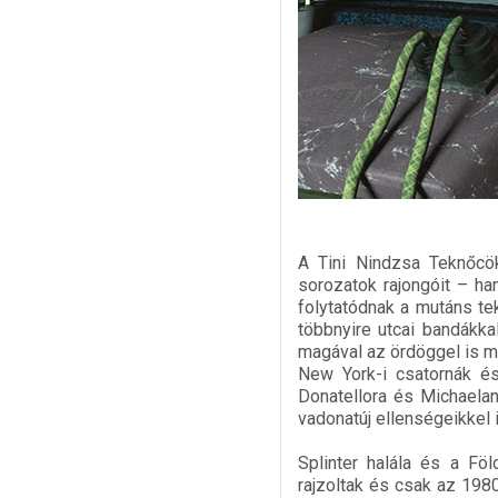
A Tini Nindzsa Teknőcök
sorozatok rajongóit – ha
folytatódnak a mutáns te
többnyire utcai bandákka
magával az ördöggel is m
New York-i csatornák és
Donatellora és Michaelan
vadonatúj ellenségeikkel i
Splinter halála és a Föl
rajzoltak és csak az 198