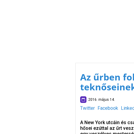
Az űrben fo
teknőseinek
2016. május 14.
Twitter
Facebook
Linke
A New York utcáin és cs
hősei ezúttal az űrt ves
egy veszélyes mesterség