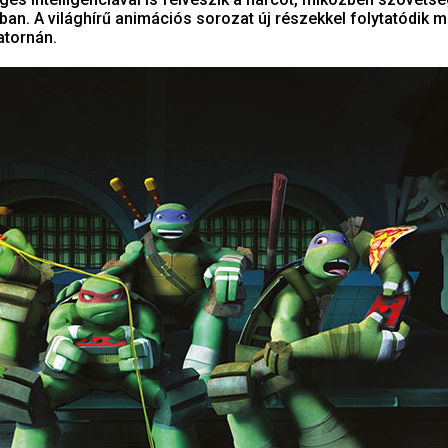
ban. A világhírű animációs sorozat új részekkel folytatódik m
atornán.