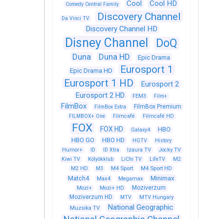
Cool
Cool HD
Comedy Central Family
Discovery Channel
Da Vinci TV
Discovery Channel HD
Disney Channel
DoQ
Duna
Duna HD
Epic Drama
Eurosport 1
Epic Drama HD
Eurosport 1 HD
Eurosport 2
Eurosport 2 HD
FEM3
Film+
FilmBox
FilmBox Premium
FilmBox Extra
FILMBOX+ One
Filmcafé
Filmcafé HD
FOX
FOX HD
HBO
Galaxy4
HBO GO
HBO HD
HGTV
History
Humor+
ID
ID Xtra
Izaura TV
Jocky TV
Kiwi TV
Kölyökklub
LiChi TV
LifeTV
M2
M4 Sport
M4 Sport HD
M2 HD
M3
Match4
Minimax
Max4
Megamax
Moziverzum
Mozi+
Mozi+ HD
Moziverzum HD
MTV
MTV Hungary
National Geographic
Muzsika TV