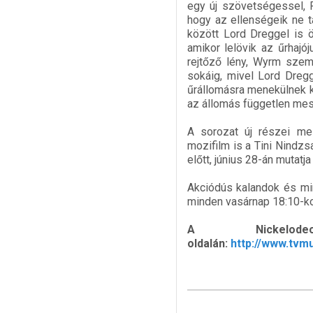
egy új szövetségessel, F
hogy az ellenségeik ne t
között Lord Dreggel is ö
amikor lelövik az űrhajó
rejtőző lény, Wyrm szem
sokáig, mivel Lord Dregg
űrállomásra menekülnek k
az állomás független mes
A sorozat új részei me
mozifilm is a Tini Nindzs
előtt, június 28-án mutatja
Akciódús kalandok és min
minden vasárnap 18:10-k
A Nickel
oldalán:
http://www.tv