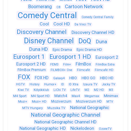
Cartoon Network
Boomerang
C8
Comedy Central
Comedy Central Family
Cool
Cool HD
Da Vinci TV
Discovery Channel
Discovery Channel HD
Disney Channel
DoQ
Duna
Duna HD
Epic Drama
Epic Drama HD
Eurosport 1
Eurosport 1 HD
Eurosport 2
Eurosport 2 HD
FilmBox
FEM3
Film+
FilmBox Extra
FilmBox Premium
FILMBOX+ One
Filmcafé
Filmcafé HD
FOX
FOX HD
HBO
HBO GO
HBO HD
Galaxy4
HGTV
History
Humor+
ID
ID Xtra
Izaura TV
Jocky TV
Kiwi TV
Kölyökklub
LiChi TV
LifeTV
M2
M2 HD
M3
Match4
Minimax
M4 Sport
M4 Sport HD
Max4
Megamax
Moziverzum
Moziverzum HD
Mozi+
Mozi+ HD
MTV
National Geographic
Muzsika TV
MTV Hungary
National Geographic Channel
National Geographic Channel HD
National Geographic HD
Nickelodeon
OzoneTV