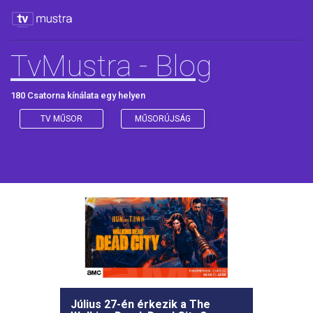
TvMustra - Blog
180 Csatorna kínálata egy helyen
TV MŰSOR
MŰSORÚJSÁG
Július 27-én érkezik a The