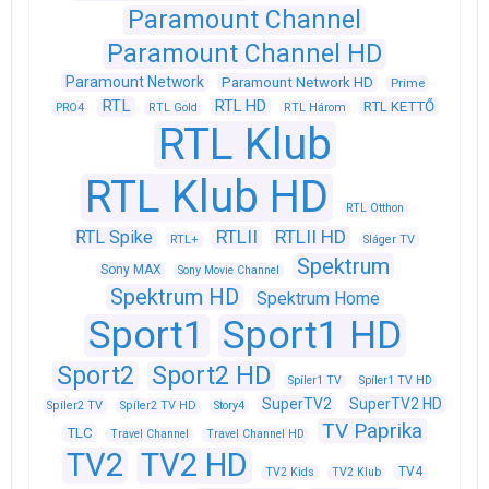
Paramount Channel
Paramount Channel HD
Paramount Network
Paramount Network HD
Prime
RTL
RTL HD
RTL KETTŐ
PRO4
RTL Gold
RTL Három
RTL Klub
RTL Klub HD
RTL Otthon
RTLII
RTLII HD
RTL Spike
RTL+
Sláger TV
Spektrum
Sony MAX
Sony Movie Channel
Spektrum HD
Spektrum Home
Sport1
Sport1 HD
Sport2
Sport2 HD
Spíler1 TV
Spíler1 TV HD
SuperTV2
SuperTV2 HD
Spíler2 TV
Spíler2 TV HD
Story4
TV Paprika
TLC
Travel Channel
Travel Channel HD
TV2
TV2 HD
TV4
TV2 Kids
TV2 Klub