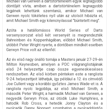
Michael van Gerwen a dartstörténelem egyik legnagyobb
döntőjét vívta, amiben a dartstörténelem legnagyobb
legjének lehettünk szemtanúi, amikor Michael van
Gerwen nyolc tökéletes nyíl után az utolsót hibázta el,
amit Michael Smith egy kilencnyilassal ’’büntetett meg’’.
Azóta a hatállomásos World Series of Darts
versenysorozat első két versenyét is megrendezték
Bahreinben és Koppenhágában, előbbit Michael Smith,
utóbbit Peter Wright nyerte, a döntőben mindkét esetben
Gerwyn Price volt az ellenfél.
Az év első nagy önálló tornája a Masters január 27-29-én
Milton Keynesben, amelyen a PDC világranglistájának
első 24 helyezettje csap össze egyeneskieséses
rendszerben. Az első körben pénteken este a ranglista
9-24. helyezettjeit láthatjuk, így például a 12. és címvédő
Joe Cullent vagy a korábbi győztes James Wade-et is. A
ranglista nyolc legjobbja, az első Michael Smith, a
második Peter Wright, a harmadik Michael van Gerwen, a
negyedik Gerwyn Price, az ötödik Luke Humphries, a
hatodik Rob Cross, a hetedik Jonny Clayton és a
nyolcadik Danny Noppert szombaton a nyolcaddöntős