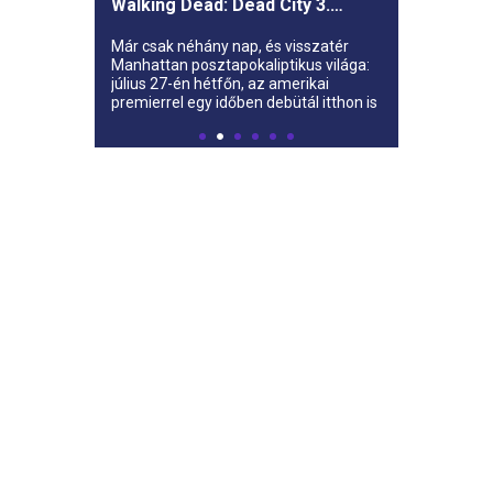
Walking Dead: Dead City 3.
évada az AMC-re
Már csak néhány nap, és visszatér
Manhattan posztapokaliptikus világa:
július 27-én hétfőn, az amerikai
premierrel egy időben debütál itthon is
az AMC-n a The Walking Dead: Dead
City harmadik évada.