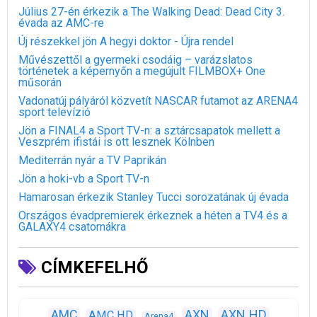
Július 27-én érkezik a The Walking Dead: Dead City 3.
évada az AMC-re
Új részekkel jön A hegyi doktor - Újra rendel
Művészettől a gyermeki csodáig – varázslatos
történetek a képernyőn a megújult FILMBOX+ One
műsorán
Vadonatúj pályáról közvetít NASCAR futamot az ARENA4
sport televízió
Jön a FINAL4 a Sport TV-n: a sztárcsapatok mellett a
Veszprém ifistái is ott lesznek Kölnben
Mediterrán nyár a TV Paprikán
Jön a hoki-vb a Sport TV-n
Hamarosan érkezik Stanley Tucci sorozatának új évada
Országos évadpremierek érkeznek a héten a TV4 és a
GALAXY4 csatornákra
CÍMKEFELHŐ
AXN
AXN HD
AMC
AMC HD
Arena4