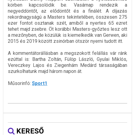
körben kapcsolódik be. Vasárnap rendezik a
negyeddöntőt, az elődöntőt és a finálét. A díjazás
rekordnagyságú a Masters tekintetében, összesen 275
ezer fontot osztanak szét, amiből a nyertes 65 ezret
tehet majd zsebre. Öt korábbi Masters-győztes lesz ott
a mezőnyben, de közülük is kiemelkedik van Gerwen, aki
2015 és 2019 között zsinórban ötször nyerni tudott itt.
A kommentátorállásban a megszokott felállás vár ránk
ezúttal is: Bartha Zoltán, Fülöp László, Gyulai Miklós,
Vereczkey Lajos és Ziegenhám Medárd társaságában
szurkolhatunk majd három napon át.
Műsorinfó:
Sport1
KERESŐ