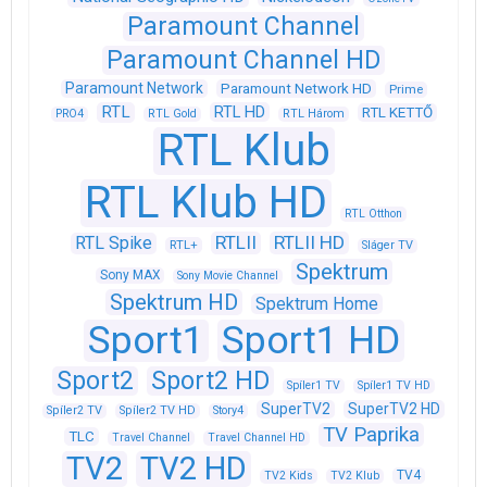
Paramount Channel
Paramount Channel HD
Paramount Network
Paramount Network HD
Prime
RTL
RTL HD
RTL KETTŐ
PRO4
RTL Gold
RTL Három
RTL Klub
RTL Klub HD
RTL Otthon
RTLII
RTLII HD
RTL Spike
RTL+
Sláger TV
Spektrum
Sony MAX
Sony Movie Channel
Spektrum HD
Spektrum Home
Sport1
Sport1 HD
Sport2
Sport2 HD
Spíler1 TV
Spíler1 TV HD
SuperTV2
SuperTV2 HD
Spíler2 TV
Spíler2 TV HD
Story4
TV Paprika
TLC
Travel Channel
Travel Channel HD
TV2
TV2 HD
TV4
TV2 Kids
TV2 Klub