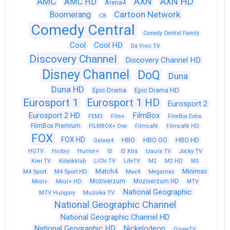
AXN
AXN HD
AMC
AMC HD
Arena4
Cartoon Network
Boomerang
C8
Comedy Central
Comedy Central Family
Cool
Cool HD
Da Vinci TV
Discovery Channel
Discovery Channel HD
Disney Channel
DoQ
Duna
Duna HD
Epic Drama
Epic Drama HD
Eurosport 1
Eurosport 1 HD
Eurosport 2
Eurosport 2 HD
FilmBox
FEM3
Film+
FilmBox Extra
FilmBox Premium
FILMBOX+ One
Filmcafé
Filmcafé HD
FOX
FOX HD
HBO
HBO GO
HBO HD
Galaxy4
HGTV
History
Humor+
ID
ID Xtra
Izaura TV
Jocky TV
Kiwi TV
Kölyökklub
LiChi TV
LifeTV
M2
M2 HD
M3
Match4
Minimax
M4 Sport
M4 Sport HD
Max4
Megamax
Moziverzum
Moziverzum HD
Mozi+
Mozi+ HD
MTV
National Geographic
Muzsika TV
MTV Hungary
National Geographic Channel
National Geographic Channel HD
National Geographic HD
Nickelodeon
OzoneTV