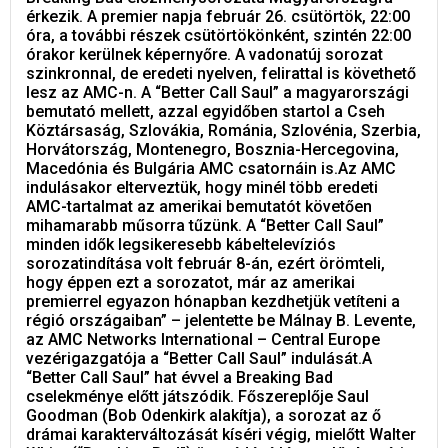
érkezik. A premier napja február 26. csütörtök, 22:00
óra, a további részek csütörtökönként, szintén 22:00
órakor kerülnek képernyőre. A vadonatúj sorozat
szinkronnal, de eredeti nyelven, felirattal is követhető
lesz az AMC-n. A “Better Call Saul” a magyarországi
bemutató mellett, azzal egyidőben startol a Cseh
Köztársaság, Szlovákia, Románia, Szlovénia, Szerbia,
Horvátország, Montenegro, Bosznia-Hercegovina,
Macedónia és Bulgária AMC csatornáin is.Az AMC
indulásakor elterveztük, hogy minél több eredeti
AMC-tartalmat az amerikai bemutatót követően
mihamarabb műsorra tűzünk. A “Better Call Saul”
minden idők legsikeresebb kábeltelevíziós
sorozatindítása volt február 8-án, ezért örömteli,
hogy éppen ezt a sorozatot, már az amerikai
premierrel egyazon hónapban kezdhetjük vetíteni a
régió országaiban” – jelentette be Málnay B. Levente,
az AMC Networks International – Central Europe
vezérigazgatója a “Better Call Saul” indulását.A
“Better Call Saul” hat évvel a Breaking Bad
cselekménye előtt játszódik. Főszereplője Saul
Goodman (Bob Odenkirk alakítja), a sorozat az ő
drámai karakterváltozását kíséri végig, mielőtt Walter