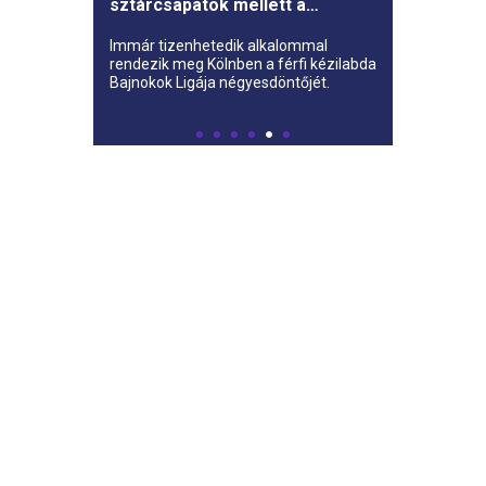
sztárcsapatok mellett a
Veszprém ifistái is ott lesznek
Kölnben
Immár tizenhetedik alkalommal
rendezik meg Kölnben a férfi kézilabda
Bajnokok Ligája négyesdöntőjét.