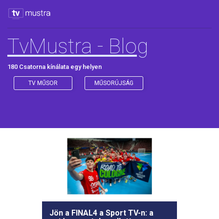
TvMustra - Blog
180 Csatorna kínálata egy helyen
TV MŰSOR
MŰSORÚJSÁG
Jön a FINAL4 a Sport TV-n: a