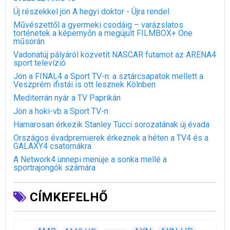
Új részekkel jön A hegyi doktor - Újra rendel
Művészettől a gyermeki csodáig – varázslatos
történetek a képernyőn a megújult FILMBOX+ One
műsorán
Vadonatúj pályáról közvetít NASCAR futamot az ARENA4
sport televízió
Jön a FINAL4 a Sport TV-n: a sztárcsapatok mellett a
Veszprém ifistái is ott lesznek Kölnben
Mediterrán nyár a TV Paprikán
Jön a hoki-vb a Sport TV-n
Hamarosan érkezik Stanley Tucci sorozatának új évada
Országos évadpremierek érkeznek a héten a TV4 és a
GALAXY4 csatornákra
A Network4 ünnepi menüje a sonka mellé a
sportrajongók számára
CÍMKEFELHŐ