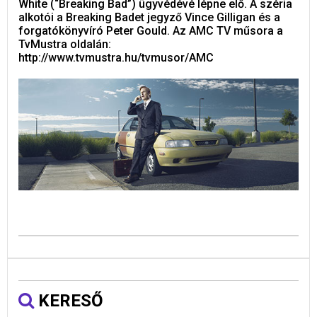
White (“Breaking Bad”) ügyvédévé lépne elő. A széria
alkotói a Breaking Badet jegyző Vince Gilligan és a
forgatókönyvíró Peter Gould. Az AMC TV műsora a
TvMustra oldalán:
http://www.tvmustra.hu/tvmusor/AMC
KERESŐ