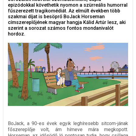
epizódokkal követhetik nyomon a szürreális humorral
fűszerezett tragikomédiát. Az elmúlt években több
szakmai díjat is besöprő BoJack Horseman
címszereplőjének magyar hangja Kálid Artúr lesz, aki
szerint a sorozat számos fontos mondanivalót
hordoz.
BoJack, a 90-es évek egyik leghíresebb sitcom-jának
főszereplője volt, ám hírneve mára megkopott.
Horseman, az idősödő ló pontosan tudja, hogy csillaga