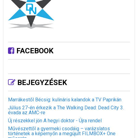
FACEBOOK
BEJEGYZÉSEK
Marrákestől Bécsig: kulináris kalandok a TV Paprikán
Július 27-én érkezik a The Walking Dead: Dead City 3.
évada az AMC-re
Új részekkel jön A hegyi doktor - Újra rendel
Művészettől a gyermeki csodáig – varázslatos
történetek a képernyőn a megújult FILMBOX+ One