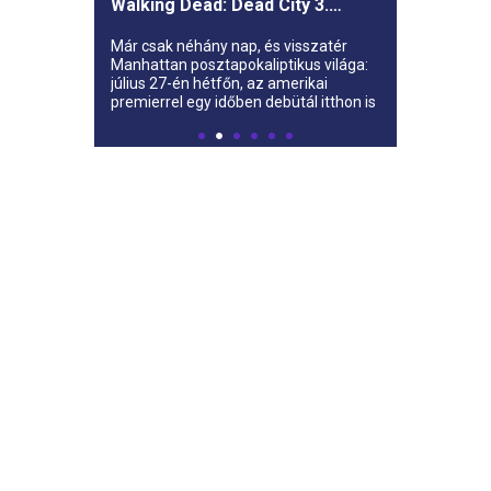
Walking Dead: Dead City 3.
évada az AMC-re
Már csak néhány nap, és visszatér
Manhattan posztapokaliptikus világa:
július 27-én hétfőn, az amerikai
premierrel egy időben debütál itthon is
az AMC-n a The Walking Dead: Dead
City harmadik évada.