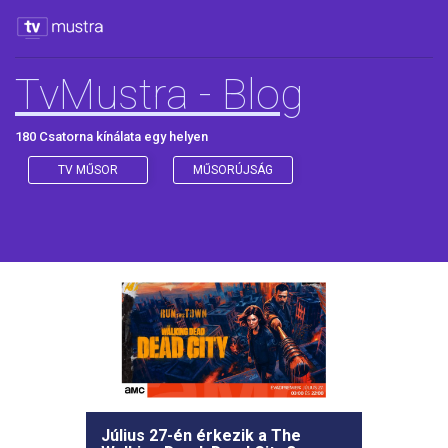
TvMustra - Blog
180 Csatorna kínálata egy helyen
TV MŰSOR
MŰSORÚJSÁG
Július 27-én érkezik a The