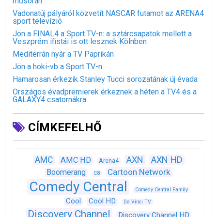
műsorán
Vadonatúj pályáról közvetít NASCAR futamot az ARENA4
sport televízió
Jön a FINAL4 a Sport TV-n: a sztárcsapatok mellett a
Veszprém ifistái is ott lesznek Kölnben
Mediterrán nyár a TV Paprikán
Jön a hoki-vb a Sport TV-n
Hamarosan érkezik Stanley Tucci sorozatának új évada
Országos évadpremierek érkeznek a héten a TV4 és a
GALAXY4 csatornákra
CÍMKEFELHŐ
AXN
AXN HD
AMC
AMC HD
Arena4
Cartoon Network
Boomerang
C8
Comedy Central
Comedy Central Family
Cool
Cool HD
Da Vinci TV
Discovery Channel
Discovery Channel HD