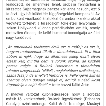
leáldozott, de amennyire lehet, próbálja fenntartani a
látszatot. Saját magának persze kár lenne hazudni, ezt ő
is érzi… így hát különféle függőségekkel kompenzál. Az
emberként viselkedő állatokkal és emberi karakterekkel
vegyített történet a társadalom tökéletes lenyomata –
sokan Hollywood különös paródiájaként említik, amely
metszően élesen, de kellő humorral boncolgatja az élet
nagy kérdéseit.
„Az amerikaiak tökélesen érzik ezt a műfajt és azt is,
hogyan mutassanak tükröt a társadalomnak. Itt a titok
abban is rejlik, hogy az állatmese jelleg miatt olyan
érzést kelt, mintha nem is rólunk szólna, de közben
persze mégis. A BoJack Horseman a társadalom
minden szegmensét felöleli, meglehetősen szélsőséges,
szabadszájú, de emellett humoros is. Pellengérre állít és
számos olyan dologra világít rá, amitől a néző kicsit
átgondolja a saját életét”
– tette hozzá Kálid Artúr.
A magyar változat különlegessége, hogy a sorozat
másik fő karakterének, BoJack ügynökének (Princess
Carolyn) szinkronhangja Kálid Artúr felesége, Murányi