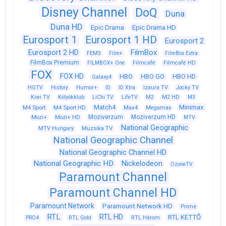
Disney Channel
DoQ
Duna
Duna HD
Epic Drama
Epic Drama HD
Eurosport 1
Eurosport 1 HD
Eurosport 2
Eurosport 2 HD
FilmBox
FEM3
Film+
FilmBox Extra
FilmBox Premium
FILMBOX+ One
Filmcafé
Filmcafé HD
FOX
FOX HD
HBO
HBO GO
HBO HD
Galaxy4
HGTV
History
Humor+
ID
ID Xtra
Izaura TV
Jocky TV
Kiwi TV
Kölyökklub
LiChi TV
LifeTV
M2
M2 HD
M3
Match4
Minimax
M4 Sport
M4 Sport HD
Max4
Megamax
Moziverzum
Moziverzum HD
Mozi+
Mozi+ HD
MTV
National Geographic
Muzsika TV
MTV Hungary
National Geographic Channel
National Geographic Channel HD
National Geographic HD
Nickelodeon
OzoneTV
Paramount Channel
Paramount Channel HD
Paramount Network
Paramount Network HD
Prime
RTL
RTL HD
RTL KETTŐ
PRO4
RTL Gold
RTL Három