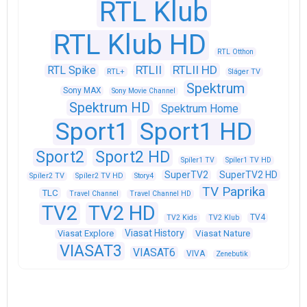
RTL Klub
RTL Klub HD
RTL Otthon
RTLII
RTLII HD
RTL Spike
RTL+
Sláger TV
Spektrum
Sony MAX
Sony Movie Channel
Spektrum HD
Spektrum Home
Sport1
Sport1 HD
Sport2
Sport2 HD
Spíler1 TV
Spíler1 TV HD
SuperTV2
SuperTV2 HD
Spíler2 TV
Spíler2 TV HD
Story4
TV Paprika
TLC
Travel Channel
Travel Channel HD
TV2
TV2 HD
TV4
TV2 Kids
TV2 Klub
Viasat History
Viasat Explore
Viasat Nature
VIASAT3
VIASAT6
VIVA
Zenebutik