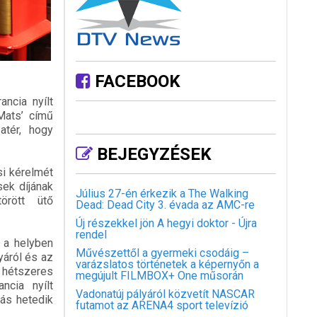
FACEBOOK
ncia nyílt
Mats’ című
tér, hogy
BEJEGYZÉSEK
i kérelmét
sek díjának
Július 27-én érkezik a The Walking
örött ütő
Dead: Dead City 3. évada az AMC-re
Új részekkel jön A hegyi doktor - Újra
rendel
 a helyben
Művészettől a gyermeki csodáig –
yáról és az
varázslatos történetek a képernyőn a
a hétszeres
megújult FILMBOX+ One műsorán
cia nyílt
Vadonatúj pályáról közvetít NASCAR
tás hetedik
futamot az ARENA4 sport televízió