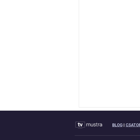
BLOG
|
CSATO