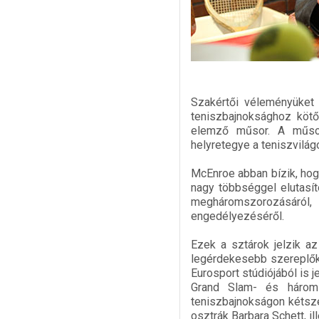
Szakértői véleményüket 
teniszbajnoksághoz kötő
elemző műsor. A műsor
helyretegye a teniszvilágo
McEnroe abban bízik, ho
nagy többséggel elutasít
megháromszorozásáról
engedélyezéséről.
Ezek a sztárok jelzik a
legérdekesebb szereplőke
Eurosport stúdiójából is 
Grand Slam- és hároms
teniszbajnokságon kétszer
osztrák Barbara Schett, i