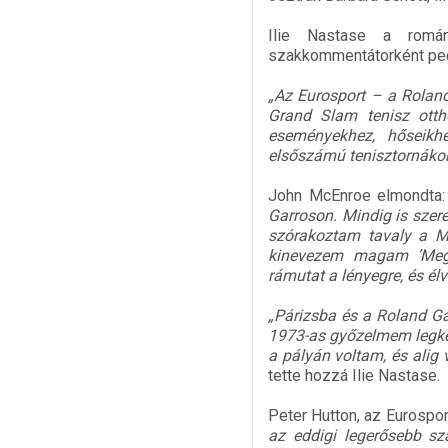
Ilie Nastase a román 
szakkommentátorként pedi
„Az Eurosport – a Roland
Grand Slam tenisz ott
eseményekhez, hőseikh
elsőszámú tenisztornákon 
John McEnroe elmondta
Garroson. Mindig is szer
szórakoztam tavaly a M
kinevezem magam ’Megm
rámutat a lényegre, és élv
„Párizsba és a Roland Ga
1973-as győzelmem legked
a pályán voltam, és alig
tette hozzá Ilie Nastase.
Peter Hutton, az Eurospo
az eddigi legerősebb sza