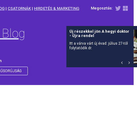
Megosztás:
OG
|
CSATORNÁK
|
HIRDETÉS & MARKETING
 Blog
Új részekkel jön A hegyi doktor
- Újra rendel
Itt a várva várt új évad: július 27-tól
folytatódik dr.
n
ŰSORÚJSÁG