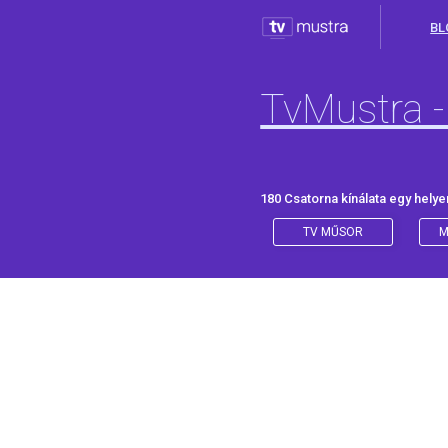
BL
TvMustra -
180 Csatorna kínálata egy helye
TV MŰSOR
M