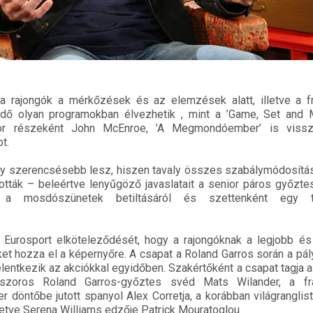
a rajongók a mérkőzések és az elemzések alatt, illetve a fra
dő olyan programokban élvezhetik , mint a ’Game, Set and 
 részeként John McEnroe, ’A Megmondóember’ is vissza
t.
gy szerencsésebb lesz, hiszen tavaly összes szabálymódosítás
ották – beleértve lenyűgöző javaslatait a senior páros győzte
, a mosdószünetek betiltásáról és szettenként egy t
z Eurosport elköteleződését, hogy a rajongóknak a legjobb és
t hozza el a képernyőre. A csapat a Roland Garros során a pál
jelentkezik az akciókkal egyidőben. Szakértőként a csapat tagja 
zoros Roland Garros-győztes svéd Mats Wilander, a fran
 döntőbe jutott spanyol Alex Corretja, a korábban világranglis
lletve Serena Williams edzője Patrick Mouratoglou.