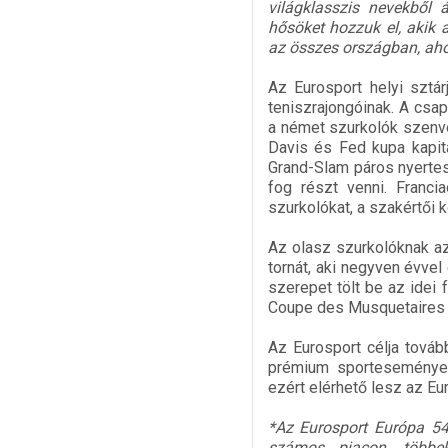
világklasszis nevekből á
hősöket hozzuk el, akik 
az összes országban, aho
Az Eurosport helyi sztár
teniszrajongóinak. A csap
a német szurkolók szenved
Davis és Fed kupa kapit
Grand-Slam páros nyertes
fog részt venni. Franci
szurkolókat, a szakértői 
Az olasz szurkolóknak az
tornát, aki negyven évvel
szerepet tölt be az idei 
Coupe des Musquetaires tr
Az Eurosport célja továb
prémium sporteseményeke
ezért elérhető lesz az Eu
*Az Eurosport Európa 54 
számos piacon, többek