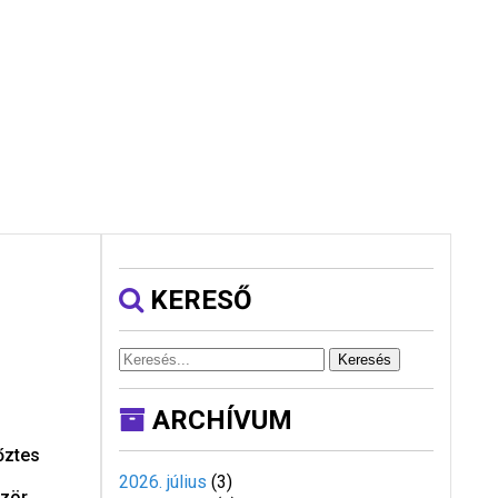
KERESŐ
Keresés
ARCHÍVUM
őztes
2026. július
(
3
)
ször