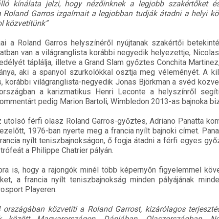
lló kínálata jelzi, hogy nézőinknek a legjobb szakértőket é
a Roland Garros izgalmait a legjobban tudják átadni a helyi 
l közvetítünk”
jai a Roland Garros helyszínéről nyújtanak szakértői betekint
atban van a világranglista korábbi negyedik helyezettje, Nicolas 
élyét táplálja, illetve a Grand Slam győztes Conchita Martinez
ánya, aki a spanyol szurkolókkal osztja meg véleményét. A ki
, korábbi világranglista-negyedik Jonas Björkman a svéd közv
aországban a karizmatikus Henri Leconte a helyszínről segíti
kommentárt pedig Marion Bartoli, Wimbledon 2013-as bajnoka bizt
 utolsó férfi olasz Roland Garros-győztes, Adriano Panatta ko
 ezelőtt, 1976-ban nyerte meg a francia nyílt bajnoki címet. Pana
francia nyílt teniszbajnokságon, ő fogja átadni a férfi egyes gy
ófeát a Philippe Chatrier pályán.
bra is, hogy a rajongók minél több képernyőn figyelemmel kö
t, a francia nyílt teniszbajnokság minden pályájának minden
rosport Playeren.
országában közvetíti a Roland Garrost, kizárólagos terjeszté
 között Magyarországon, Dániában, Olaszországban, Nor