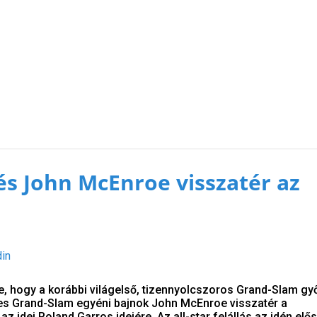
 és John McEnroe visszatér az
a
din
te, hogy a korábbi világelső, tizennyolcszoros Grand-Slam gy
res Grand-Slam egyéni bajnok John McEnroe visszatér a
 idei Roland Garros idejére. Az all-star felállás az idén elő