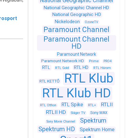
National Geographic Channel
National Geographic Channel HD
National Geographic HD
rosport
Nickelodeon
OzoneTV
Paramount Channel
Paramount Channel
HD
Paramount Network
Paramount Network HD
Prime
PRO4
RTL
RTL HD
RTL Gold
RTL Három
RTL Klub
RTL KETTŐ
RTL Klub HD
RTLII
RTL Spike
RTL+
RTL Otthon
RTLII HD
Sony MAX
Sláger TV
Spektrum
Sony Movie Channel
Spektrum HD
Spektrum Home