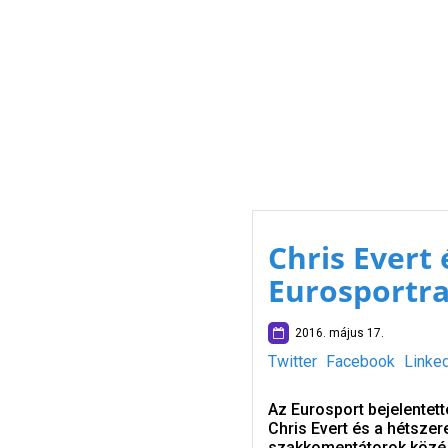
Chris Evert
Eurosportr
2016. május 17.
Twitter
Facebook
Linke
Az Eurosport bejelentet
Chris Evert és a hétsze
szakkomentátorok közé az