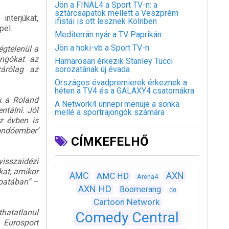
Jön a FINAL4 a Sport TV-n: a
sztárcsapatok mellett a Veszprém
terjúkat,
ifistái is ott lesznek Kölnben
pel.
Mediterrán nyár a TV Paprikán
Jön a hoki-vb a Sport TV-n
égtelenül a
ongókat az
Hamarosan érkezik Stanley Tucci
árólag az
sorozatának új évada
Országos évadpremierek érkeznek a
héten a TV4 és a GALAXY4 csatornákra
k a Roland
A Network4 ünnepi menüje a sonka
ntálni. Jól
mellé a sportrajongók számára
z évben is
ndóember’
CÍMKEFELHŐ
visszaidézi
kat, amikor
AXN
AMC
AMC HD
Arena4
apatában”
–
AXN HD
Boomerang
C8
Cartoon Network
thatatlanul
Comedy Central
z Eurosport