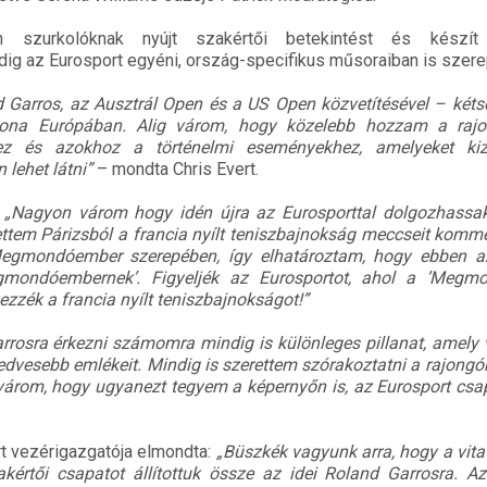
szurkolóknak nyújt szakértői betekintést és készít in
g az Eurosport egyéni, ország-specifikus műsoraiban is szere
 Garros, az Ausztrál Open és a US Open közvetítésével – kéts
hona Európában. Alig várom, hogy közelebb hozzam a raj
ez és azokhoz a történelmi eseményekhez, amelyeket kiz
lehet látni”
– mondta Chris Evert.
:
„Nagyon várom hogy idén újra az Eurosporttal dolgozhassa
ettem Párizsból a francia nyílt teniszbajnokság meccseit komme
egmondóember szerepében, így elhatároztam, hogy ebben a
ondóembernek’. Figyeljék az Eurosportot, ahol a ’Megmo
ezzék a francia nyílt teniszbajnokságot!”
rrosra érkezni számomra mindig is különleges pillanat, amely 
vesebb emlékeit. Mindig is szerettem szórakoztatni a rajongó
 várom, hogy ugyanezt tegyem a képernyőn is, az Eurosport cs
rt vezérigazgatója elmondta:
„Büszkék vagyunk arra, hogy a vita
kértői csapatot állítottuk össze az idei Roland Garrosra. A