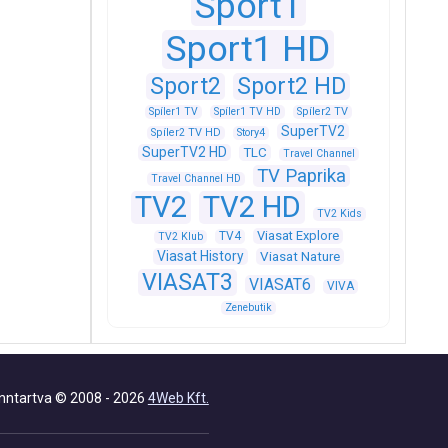
Sport1
Sport1 HD
Sport2
Sport2 HD
Spíler1 TV
Spíler1 TV HD
Spíler2 TV
SuperTV2
Spíler2 TV HD
Story4
SuperTV2 HD
TLC
Travel Channel
TV Paprika
Travel Channel HD
TV2
TV2 HD
TV2 Kids
Viasat Explore
TV4
TV2 Klub
Viasat History
Viasat Nature
VIASAT3
VIASAT6
VIVA
Zenebutik
nntartva © 2008 - 2026
4Web Kft.