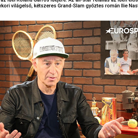
kori világelső, kétszeres Grand-Slam győztes román Ilie Nas