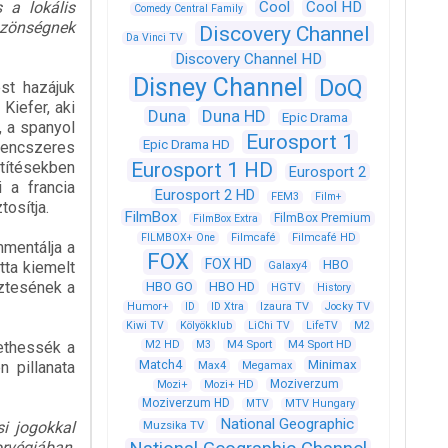
s a lokális
Cool
Cool HD
Comedy Central Family
közönségnek
Discovery Channel
Da Vinci TV
Discovery Channel HD
Disney Channel
DoQ
ést hazájuk
Kiefer, aki
Duna
Duna HD
Epic Drama
, a spanyol
Eurosport 1
Epic Drama HD
lencszeres
etítésekben
Eurosport 1 HD
Eurosport 2
 a francia
Eurosport 2 HD
FEM3
Film+
osítja.
FilmBox
FilmBox Premium
FilmBox Extra
FILMBOX+ One
Filmcafé
Filmcafé HD
mmentálja a
FOX
FOX HD
HBO
tta kiemelt
Galaxy4
őztesének a
HBO GO
HBO HD
HGTV
History
Humor+
ID
ID Xtra
Izaura TV
Jocky TV
Kiwi TV
Kölyökklub
LiChi TV
LifeTV
M2
M4 Sport
M4 Sport HD
vethessék a
M2 HD
M3
Match4
Minimax
 pillanata
Max4
Megamax
Moziverzum
Mozi+
Mozi+ HD
Moziverzum HD
MTV
MTV Hungary
National Geographic
si jogokkal
Muzsika TV
végiában,