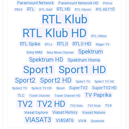
Paramount Network
Paramount Network HD
Prime
RTL
RTL HD
RTL KETTŐ
PRO4
RTL Gold
RTL Három
RTL Klub
RTL Klub HD
RTL Otthon
RTLII
RTLII HD
RTL Spike
RTL+
Sláger TV
Spektrum
Sony MAX
Sony Movie Channel
Spektrum HD
Spektrum Home
Sport1
Sport1 HD
Sport2
Sport2 HD
Spíler1 TV
Spíler1 TV HD
SuperTV2
SuperTV2 HD
Spíler2 TV
Spíler2 TV HD
Story4
TV Paprika
TLC
Travel Channel
Travel Channel HD
TV2
TV2 HD
TV4
TV2 Kids
TV2 Klub
Viasat History
Viasat Explore
Viasat Nature
VIASAT3
VIASAT6
VIVA
Zenebutik