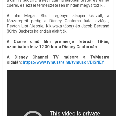
a cím is sugallja, a két fiatal hamarosan testet és elmét
cserél, és ezzel természetesen minden megváltozik…
A film Megan Shull regénye alapján készült, a
főszerepeit pedig a Disney Csatorna fiatal sztárjai,
Peyton List (Jessie, Kikiwaka tábor) és Jacob Bertrand
(Kirby Buckets kalandjai) alakítják.
A Csere című film premierje február 18-án,
szombaton lesz 12:30-kor a Disney Csatornán.
A Disney Channel TV műsora a TvMustra
oldalán:
https://www.tvmustra.hu/tvmusor/DISNEY