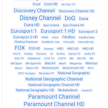
Cool
Cool HD
Da Vinci TV
Discovery Channel
Discovery Channel HD
Disney Channel
DoQ
Duna
Duna HD
Epic Drama
Epic Drama HD
Eurosport 1
Eurosport 1 HD
Eurosport 2
Eurosport 2 HD
FilmBox
FEM3
Film+
FilmBox Extra
FilmBox Premium
FILMBOX+ One
Filmcafé
Filmcafé HD
FOX
FOX HD
HBO
HBO GO
HBO HD
Galaxy4
HGTV
History
Humor+
ID
ID Xtra
Izaura TV
Jocky TV
Kiwi TV
Kölyökklub
LiChi TV
LifeTV
M2
M2 HD
M3
Match4
Minimax
M4 Sport
M4 Sport HD
Max4
Megamax
Moziverzum
Moziverzum HD
Mozi+
Mozi+ HD
MTV
National Geographic
Muzsika TV
MTV Hungary
National Geographic Channel
National Geographic Channel HD
National Geographic HD
Nickelodeon
OzoneTV
Paramount Channel
Paramount Channel HD