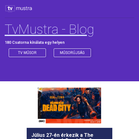
TvMustra - Blog
180 Csatorna kínálata egy helyen
TV MŰSOR
MŰSORÚJSÁG
Július 27-én érkezik a The