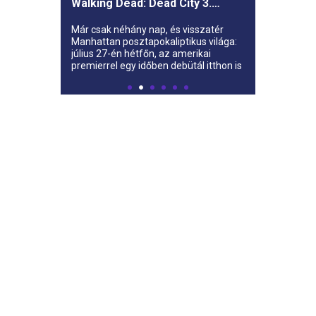
Walking Dead: Dead City 3.
évada az AMC-re
Már csak néhány nap, és visszatér
Manhattan posztapokaliptikus világa:
július 27-én hétfőn, az amerikai
premierrel egy időben debütál itthon is
az AMC-n a The Walking Dead: Dead
City harmadik évada.