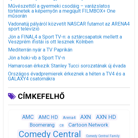
Művészettől a gyermeki csodáig – varázslatos
történetek a képernyőn a megújult FILMBOX+ One
műsorán
Vadonatúj pályáról közvetít NASCAR futamot az ARENA4
sport televízió
Jön a FINAL4 a Sport TV-n: a sztárcsapatok mellett a
Veszprém ifistái is ott lesznek Kölnben
Mediterrán nyár a TV Paprikán
Jön a hoki-vb a Sport TV-n
Hamarosan érkezik Stanley Tucci sorozatának új évada
Országos évadpremierek érkeznek a héten a TV4 és a
GALAXY4 csatornákra
CÍMKEFELHŐ
AXN
AXN HD
AMC
AMC HD
Arena4
Cartoon Network
Boomerang
C8
Comedy Central
Comedy Central Family