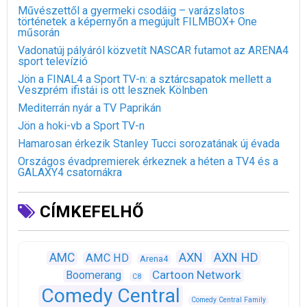
Művészettől a gyermeki csodáig – varázslatos
történetek a képernyőn a megújult FILMBOX+ One
műsorán
Vadonatúj pályáról közvetít NASCAR futamot az ARENA4
sport televízió
Jön a FINAL4 a Sport TV-n: a sztárcsapatok mellett a
Veszprém ifistái is ott lesznek Kölnben
Mediterrán nyár a TV Paprikán
Jön a hoki-vb a Sport TV-n
Hamarosan érkezik Stanley Tucci sorozatának új évada
Országos évadpremierek érkeznek a héten a TV4 és a
GALAXY4 csatornákra
CÍMKEFELHŐ
AXN
AXN HD
AMC
AMC HD
Arena4
Cartoon Network
Boomerang
C8
Comedy Central
Comedy Central Family