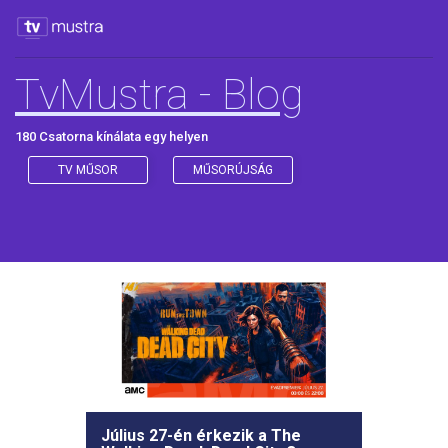
TvMustra - Blog
180 Csatorna kínálata egy helyen
TV MŰSOR
MŰSORÚJSÁG
Július 27-én érkezik a The