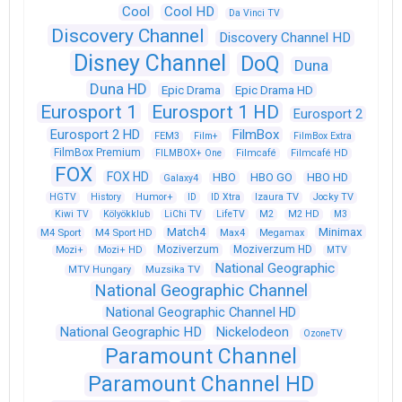
Cool
Cool HD
Da Vinci TV
Discovery Channel
Discovery Channel HD
Disney Channel
DoQ
Duna
Duna HD
Epic Drama
Epic Drama HD
Eurosport 1
Eurosport 1 HD
Eurosport 2
Eurosport 2 HD
FilmBox
FEM3
Film+
FilmBox Extra
FilmBox Premium
FILMBOX+ One
Filmcafé
Filmcafé HD
FOX
FOX HD
HBO
HBO GO
HBO HD
Galaxy4
HGTV
History
Humor+
ID
ID Xtra
Izaura TV
Jocky TV
Kiwi TV
Kölyökklub
LiChi TV
LifeTV
M2
M2 HD
M3
Match4
Minimax
M4 Sport
M4 Sport HD
Max4
Megamax
Moziverzum
Moziverzum HD
Mozi+
Mozi+ HD
MTV
National Geographic
Muzsika TV
MTV Hungary
National Geographic Channel
National Geographic Channel HD
National Geographic HD
Nickelodeon
OzoneTV
Paramount Channel
Paramount Channel HD