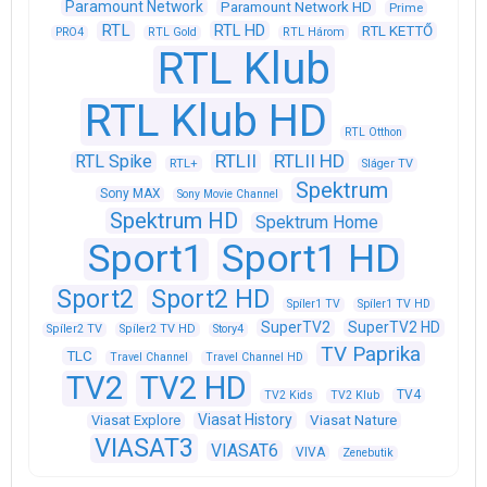
Paramount Network
Paramount Network HD
Prime
RTL
RTL HD
RTL KETTŐ
PRO4
RTL Gold
RTL Három
RTL Klub
RTL Klub HD
RTL Otthon
RTLII
RTLII HD
RTL Spike
RTL+
Sláger TV
Spektrum
Sony MAX
Sony Movie Channel
Spektrum HD
Spektrum Home
Sport1
Sport1 HD
Sport2
Sport2 HD
Spíler1 TV
Spíler1 TV HD
SuperTV2
SuperTV2 HD
Spíler2 TV
Spíler2 TV HD
Story4
TV Paprika
TLC
Travel Channel
Travel Channel HD
TV2
TV2 HD
TV4
TV2 Kids
TV2 Klub
Viasat History
Viasat Explore
Viasat Nature
VIASAT3
VIASAT6
VIVA
Zenebutik