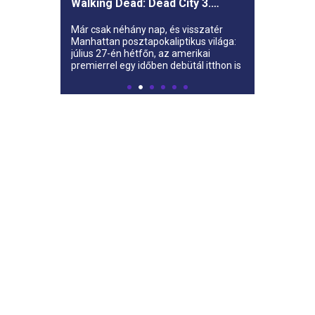
Walking Dead: Dead City 3.
évada az AMC-re
Már csak néhány nap, és visszatér
Manhattan posztapokaliptikus világa:
július 27-én hétfőn, az amerikai
premierrel egy időben debütál itthon is
az AMC-n a The Walking Dead: Dead
City harmadik évada.