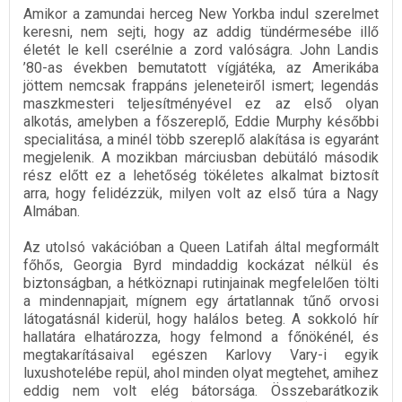
Amikor a zamundai herceg New Yorkba indul szerelmet
keresni, nem sejti, hogy az addig tündérmesébe illő
életét le kell cserélnie a zord valóságra. John Landis
’80-as években bemutatott vígjátéka, az Amerikába
jöttem nemcsak frappáns jeleneteiről ismert; legendás
maszkmesteri teljesítményével ez az első olyan
alkotás, amelyben a főszereplő, Eddie Murphy későbbi
specialitása, a minél több szereplő alakítása is egyaránt
megjelenik. A mozikban márciusban debütáló második
rész előtt ez a lehetőség tökéletes alkalmat biztosít
arra, hogy felidézzük, milyen volt az első túra a Nagy
Almában.
Az utolsó vakációban a Queen Latifah által megformált
főhős, Georgia Byrd mindaddig kockázat nélkül és
biztonságban, a hétköznapi rutinjainak megfelelően tölti
a mindennapjait, mígnem egy ártatlannak tűnő orvosi
látogatásnál kiderül, hogy halálos beteg. A sokkoló hír
hallatára elhatározza, hogy felmond a főnökénél, és
megtakarításaival egészen Karlovy Vary-i egyik
luxushotelébe repül, ahol minden olyat megtehet, amihez
eddig nem volt elég bátorsága. Összebarátkozik