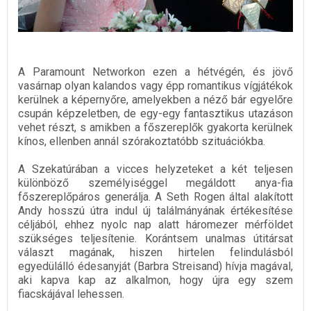
A Paramount Networkon ezen a hétvégén, és jövő
vasárnap olyan kalandos vagy épp romantikus vígjátékok
kerülnek a képernyőre, amelyekben a néző bár egyelőre
csupán képzeletben, de egy-egy fantasztikus utazáson
vehet részt, s amikben a főszereplők gyakorta kerülnek
kínos, ellenben annál szórakoztatóbb szituációkba.
A Szekatúrában a vicces helyzeteket a két teljesen
különböző személyiséggel megáldott anya-fia
főszereplőpáros generálja. A Seth Rogen által alakított
Andy hosszú útra indul új találmányának értékesítése
céljából, ehhez nyolc nap alatt háromezer mérföldet
szükséges teljesítenie. Korántsem unalmas útitársat
választ magának, hiszen hirtelen felindulásból
egyedülálló édesanyját (Barbra Streisand) hívja magával,
aki kapva kap az alkalmon, hogy újra egy szem
fiacskájával lehessen.