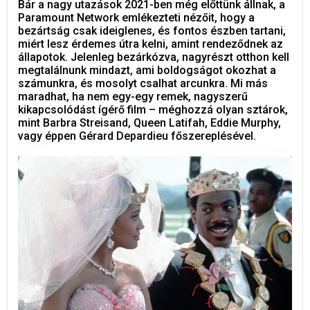
Bár a nagy utazások 2021-ben még előttünk állnak, a
Paramount Network emlékezteti nézőit, hogy a
bezártság csak ideiglenes, és fontos észben tartani,
miért lesz érdemes útra kelni, amint rendeződnek az
állapotok. Jelenleg bezárkózva, nagyrészt otthon kell
megtalálnunk mindazt, ami boldogságot okozhat a
számunkra, és mosolyt csalhat arcunkra. Mi más
maradhat, ha nem egy-egy remek, nagyszerű
kikapcsolódást ígérő film – méghozzá olyan sztárok,
mint Barbra Streisand, Queen Latifah, Eddie Murphy,
vagy éppen Gérard Depardieu főszereplésével.