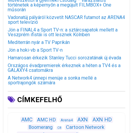
Művészettől a gyermeki csodáig – varázslatos
történetek a képernyőn a megújult FILMBOX+ One
műsorán
Vadonatúj pályáról közvetít NASCAR futamot az ARENA4
sport televízió
Jön a FINAL4 a Sport TV-n: a sztárcsapatok mellett a
Veszprém ifistái is ott lesznek Kölnben
Mediterrán nyár a TV Paprikán
Jön a hoki-vb a Sport TV-n
Hamarosan érkezik Stanley Tucci sorozatának új évada
Országos évadpremierek érkeznek a héten a TV4 és a
GALAXY4 csatornákra
A Network4 ünnepi menüje a sonka mellé a
sportrajongók számára
CÍMKEFELHŐ
AXN
AXN HD
AMC
AMC HD
Arena4
Cartoon Network
Boomerang
C8