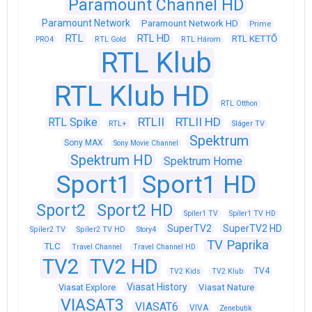
Paramount Channel HD
Paramount Network
Paramount Network HD
Prime
RTL
RTL HD
RTL KETTŐ
PRO4
RTL Gold
RTL Három
RTL Klub
RTL Klub HD
RTL Otthon
RTLII
RTLII HD
RTL Spike
RTL+
Sláger TV
Spektrum
Sony MAX
Sony Movie Channel
Spektrum HD
Spektrum Home
Sport1
Sport1 HD
Sport2
Sport2 HD
Spíler1 TV
Spíler1 TV HD
SuperTV2
SuperTV2 HD
Spíler2 TV
Spíler2 TV HD
Story4
TV Paprika
TLC
Travel Channel
Travel Channel HD
TV2
TV2 HD
TV4
TV2 Kids
TV2 Klub
Viasat History
Viasat Explore
Viasat Nature
VIASAT3
VIASAT6
VIVA
Zenebutik