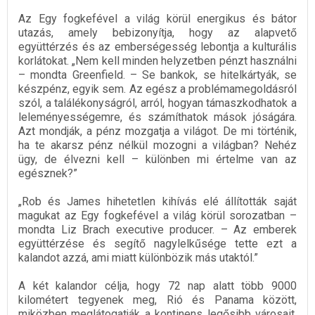
Az Egy fogkefével a világ körül energikus és bátor
utazás, amely bebizonyítja, hogy az alapvető
együttérzés és az emberségesség lebontja a kulturális
korlátokat. „Nem kell minden helyzetben pénzt használni
– mondta Greenfield. – Se bankok, se hitelkártyák, se
készpénz, egyik sem. Az egész a problémamegoldásról
szól, a találékonyságról, arról, hogyan támaszkodhatok a
leleményességemre, és számíthatok mások jóságára.
Azt mondják, a pénz mozgatja a világot. De mi történik,
ha te akarsz pénz nélkül mozogni a világban? Nehéz
ügy, de élvezni kell – különben mi értelme van az
egésznek?”
„Rob és James hihetetlen kihívás elé állították saját
magukat az Egy fogkefével a világ körül sorozatban –
mondta Liz Brach executive producer. – Az emberek
együttérzése és segítő nagylelkűsége tette ezt a
kalandot azzá, ami miatt különbözik más utaktól.”
A két kalandor célja, hogy 72 nap alatt több 9000
kilométert tegyenek meg, Rió és Panama között,
miközben meglátogatják a kontinens legősibb városait,