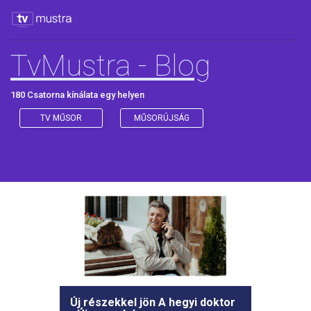
TvMustra - Blog
180 Csatorna kínálata egy helyen
TV MŰSOR
MŰSORÚJSÁG
Új részekkel jön A hegyi doktor