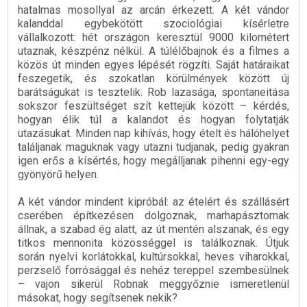
hatalmas mosollyal az arcán érkezett. A két vándor
kalanddal egybekötött szociológiai kísérletre
vállalkozott: hét országon keresztül 9000 kilométert
utaznak, készpénz nélkül. A túlélőbajnok és a filmes a
közös út minden egyes lépését rögzíti. Saját határaikat
feszegetik, és szokatlan körülmények között új
barátságukat is tesztelik. Rob lazasága, spontaneitása
sokszor feszültséget szít kettejük között – kérdés,
hogyan élik túl a kalandot és hogyan folytatják
utazásukat. Minden nap kihívás, hogy ételt és hálóhelyet
találjanak maguknak vagy utazni tudjanak, pedig gyakran
igen erős a kísértés, hogy megálljanak pihenni egy-egy
gyönyörű helyen.
A két vándor mindent kipróbál: az ételért és szállásért
cserében építkezésen dolgoznak, marhapásztornak
állnak, a szabad ég alatt, az út mentén alszanak, és egy
titkos mennonita közösséggel is találkoznak. Útjuk
során nyelvi korlátokkal, kultúrsokkal, heves viharokkal,
perzselő forrósággal és nehéz tereppel szembesülnek
– vajon sikerül Robnak meggyőznie ismeretlenül
másokat, hogy segítsenek nekik?