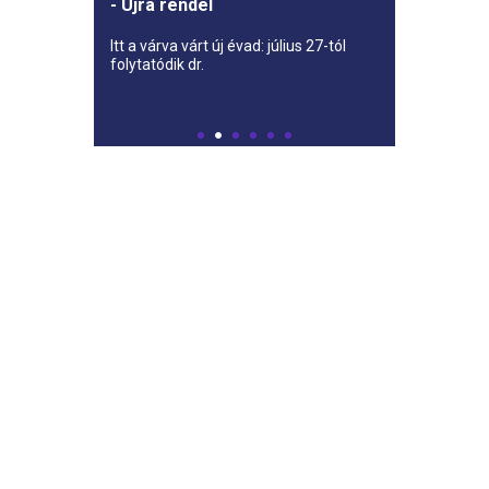
- Újra rendel
Itt a várva várt új évad: július 27-tól
folytatódik dr.