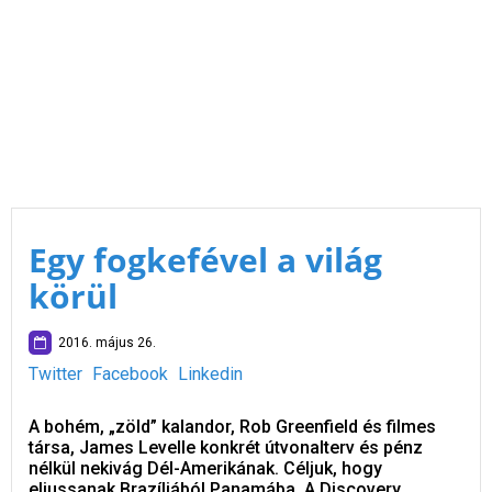
Egy fogkefével a világ
körül
2016. május 26.
Twitter
Facebook
Linkedin
A bohém, „zöld” kalandor, Rob Greenfield és filmes
társa, James Levelle konkrét útvonalterv és pénz
nélkül nekivág Dél-Amerikának. Céljuk, hogy
eljussanak Brazíliából Panamába. A Discovery