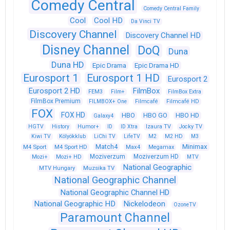
Comedy Central
Comedy Central Family
Cool
Cool HD
Da Vinci TV
Discovery Channel
Discovery Channel HD
Disney Channel
DoQ
Duna
Duna HD
Epic Drama
Epic Drama HD
Eurosport 1
Eurosport 1 HD
Eurosport 2
Eurosport 2 HD
FilmBox
FEM3
Film+
FilmBox Extra
FilmBox Premium
FILMBOX+ One
Filmcafé
Filmcafé HD
FOX
FOX HD
HBO
HBO GO
HBO HD
Galaxy4
HGTV
History
Humor+
ID
ID Xtra
Izaura TV
Jocky TV
Kiwi TV
Kölyökklub
LiChi TV
LifeTV
M2
M2 HD
M3
Match4
Minimax
M4 Sport
M4 Sport HD
Max4
Megamax
Moziverzum
Moziverzum HD
Mozi+
Mozi+ HD
MTV
National Geographic
Muzsika TV
MTV Hungary
National Geographic Channel
National Geographic Channel HD
National Geographic HD
Nickelodeon
OzoneTV
Paramount Channel