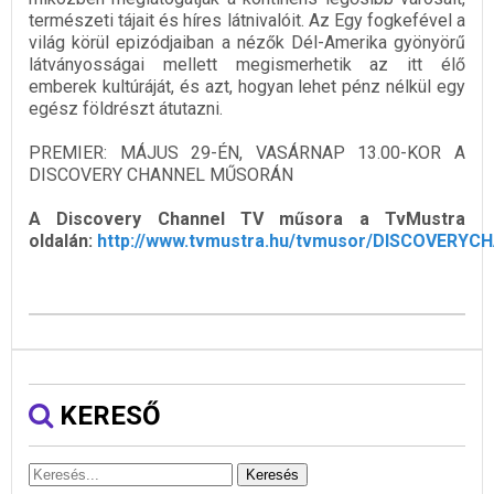
természeti tájait és híres látnivalóit. Az Egy fogkefével a
világ körül epizódjaiban a nézők Dél-Amerika gyönyörű
látványosságai mellett megismerhetik az itt élő
emberek kultúráját, és azt, hogyan lehet pénz nélkül egy
egész földrészt átutazni.
PREMIER: MÁJUS 29-ÉN, VASÁRNAP 13.00-KOR A
DISCOVERY CHANNEL MŰSORÁN
A Discovery Channel TV műsora a TvMustra
oldalán:
http://www.tvmustra.hu/tvmusor/DISCOVERYC
KERESŐ
Keresés