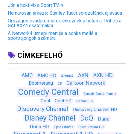
Jön a hoki-vb a Sport TV-n
Hamarosan érkezik Stanley Tucci sorozatának új évada
Országos évadpremierek érkeznek a héten a TV4 és a
GALAXY4 csatornákra
A Network4 ünnepi menüje a sonka mellé a
sportrajongók számára
CÍMKEFELHŐ
AXN
AXN HD
AMC
AMC HD
Arena4
Cartoon Network
Boomerang
C8
Comedy Central
Comedy Central Family
Cool
Cool HD
Da Vinci TV
Discovery Channel
Discovery Channel HD
Disney Channel
DoQ
Duna
Duna HD
Epic Drama
Epic Drama HD