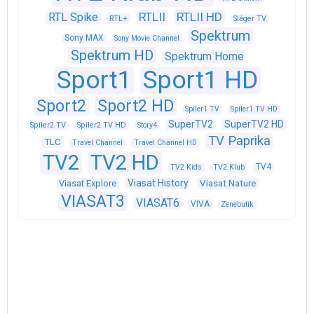
RTLII
RTLII HD
RTL Spike
RTL+
Sláger TV
Spektrum
Sony MAX
Sony Movie Channel
Spektrum HD
Spektrum Home
Sport1
Sport1 HD
Sport2
Sport2 HD
Spíler1 TV
Spíler1 TV HD
SuperTV2
SuperTV2 HD
Spíler2 TV
Spíler2 TV HD
Story4
TV Paprika
TLC
Travel Channel
Travel Channel HD
TV2
TV2 HD
TV4
TV2 Kids
TV2 Klub
Viasat History
Viasat Explore
Viasat Nature
VIASAT3
VIASAT6
VIVA
Zenebutik