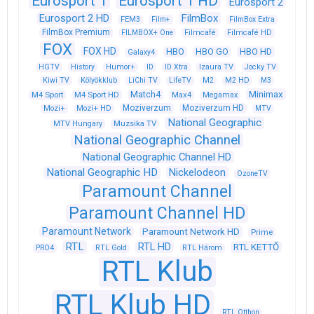
Eurosport 1
Eurosport 1 HD
Eurosport 2
Eurosport 2 HD
FilmBox
FEM3
Film+
FilmBox Extra
FilmBox Premium
FILMBOX+ One
Filmcafé
Filmcafé HD
FOX
FOX HD
HBO
HBO GO
HBO HD
Galaxy4
HGTV
History
Humor+
ID
ID Xtra
Izaura TV
Jocky TV
Kiwi TV
Kölyökklub
LiChi TV
LifeTV
M2
M2 HD
M3
Match4
Minimax
M4 Sport
M4 Sport HD
Max4
Megamax
Moziverzum
Moziverzum HD
Mozi+
Mozi+ HD
MTV
National Geographic
Muzsika TV
MTV Hungary
National Geographic Channel
National Geographic Channel HD
National Geographic HD
Nickelodeon
OzoneTV
Paramount Channel
Paramount Channel HD
Paramount Network
Paramount Network HD
Prime
RTL
RTL HD
RTL KETTŐ
PRO4
RTL Gold
RTL Három
RTL Klub
RTL Klub HD
RTL Otthon