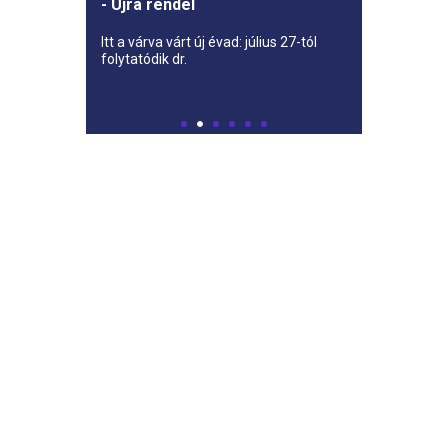
- Újra rendel
Itt a várva várt új évad: július 27-tól
folytatódik dr.