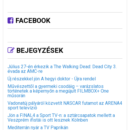
FACEBOOK
BEJEGYZÉSEK
Július 27-én érkezik a The Walking Dead: Dead City 3.
évada az AMC-re
Új részekkel jön A hegyi doktor - Újra rendel
Művészettől a gyermeki csodáig – varázslatos
történetek a képernyőn a megújult FILMBOX+ One
műsorán
Vadonatúj pályáról közvetít NASCAR futamot az ARENA4
sport televízió
Jön a FINAL4 a Sport TV-n: a sztárcsapatok mellett a
Veszprém ifistái is ott lesznek Kölnben
Mediterrán nyár a TV Paprikán