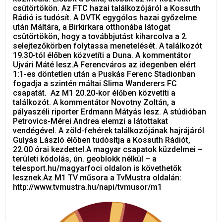
csütörtökön. Az FTC hazai találkozójáról a Kossuth
Rádió is tudósít. A DVTK egygólos hazai győzelme
után Máltára, a Birkirkara otthonába látogat
csütörtökön, hogy a továbbjutást kiharcolva a 2.
selejtezőkörben folytassa menetelését. A találkozót
19.30-tól élőben közvetíti a Duna. A kommentátor
Ujvári Máté lesz.A Ferencváros az idegenben elért
1:1-es döntetlen után a Puskás Ferenc Stadionban
fogadja a szintén máltai Slima Wanderers FC
csapatát. Az M1 20.20-kor élőben közvetíti a
találkozót. A kommentátor Novotny Zoltán, a
pályaszéli riporter Erdmann Mátyás lesz. A stúdióban
Petrovics-Mérei Andrea elemzi a látottakat
vendégével. A zöld-fehérek találkozójának hajrájáról
Gulyás László élőben tudósítja a Kossuth Rádiót,
22.00 órai kezdettel.A magyar csapatok küzdelmei –
területi kódolás, ún. geoblokk nélkül – a
telesport.hu/magyarfoci oldalon is követhetők
lesznek.Az M1 TV műsora a TvMustra oldalán:
http://www.tvmustra.hu/napi/tvmusor/m1