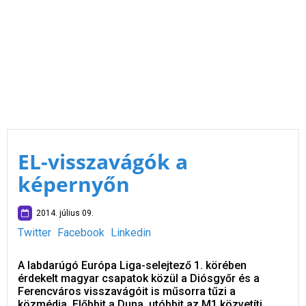
EL-visszavágók a
képernyőn
2014. július 09.
Twitter
Facebook
Linkedin
A labdarúgó Európa Liga-selejtező 1. körében
érdekelt magyar csapatok közül a Diósgyőr és a
Ferencváros visszavágóit is műsorra tűzi a
közmédia. Előbbit a Duna, utóbbit az M1 közvetíti