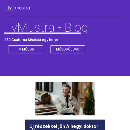
TvMustra - Blog
180 Csatorna kínálata egy helyen
TV MŰSOR
MŰSORÚJSÁG
Új részekkel jön A hegyi doktor