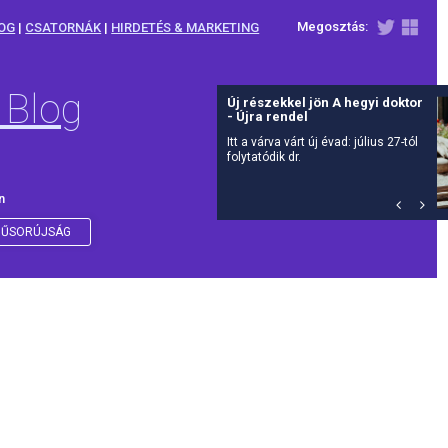
Megosztás:
OG
|
CSATORNÁK
|
HIRDETÉS & MARKETING
 Blog
Új részekkel jön A hegyi doktor
- Újra rendel
Itt a várva várt új évad: július 27-tól
folytatódik dr.
n
ŰSORÚJSÁG