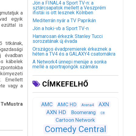
Jön a FINAL4 a Sport TV-n: a
sztárcsapatok mellett a Veszprém
ifistái is ott lesznek Kölnben
gmutatjuk a
vad egyik
Mediterrán nyár a TV Paprikán
ezúttal is
Jön a hoki-vb a Sport TV-n
Hamarosan érkezik Stanley Tucci
sorozatának új évada
 titkának,
Országos évadpremierek érkeznek a
őgazdasági
héten a TV4 és a GALAXY4 csatornákra
új évadban
os kábelek
A Network4 ünnepi menüje a sonka
mellé a sportrajongók számára
özpontokba
 környezeti
. Emellett
CÍMKEFELHŐ
ete vagy a
ustra
AXN
AMC
AMC HD
Arena4
AXN HD
Boomerang
C8
Cartoon Network
Comedy Central