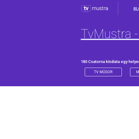
BL
TvMustra -
180 Csatorna kínálata egy helye
TV MŰSOR
M