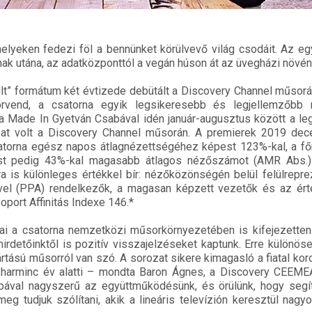
elyeken fedezi föl a bennünket körülvevő világ csodáit. Az e
ak utána, az adatközponttól a vegán húson át az üvegházi növén
lt” formátum két évtizede debütált a Discovery Channel műsorá
rvend, a csatorna egyik legsikeresebb és legjellemzőbb
 a Made In Gyetván Csabával idén január-augusztus között a l
zat volt a Discovery Channel műsorán. A premierek 2019 de
satorna egész napos átlagnézettségéhez képest 123%-kal, a f
st pedig 43%-kal magasabb átlagos nézőszámot (AMR Abs.)
 is különleges értékkel bír: nézőközönségén belül felülrepre
el (PPA) rendelkezők, a magasan képzett vezetők és az ért
port Affinitás Indexe 146.*
ai a csatorna nemzetközi műsorkörnyezetében is kifejezetten
hirdetőinktől is pozitív visszajelzéseket kaptunk. Erre különö
rtású műsorról van szó. A sorozat sikere kimagasló a fiatal kor
harminc év alatti – mondta Baron Ágnes, a Discovery CEEME
bával nagyszerű az együttműködésünk, és örülünk, hogy segí
meg tudjuk szólítani, akik a lineáris televízión keresztül nag