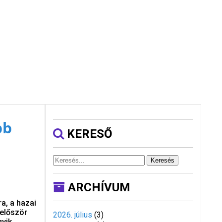
bb
KERESŐ
Keresés
ARCHÍVUM
a, a hazai
 először
2026. július
(
3
)
gyik