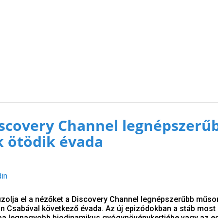
iscovery Channel legnépszerű
 ötödik évada
din
uzolja el a nézőket a Discovery Channel legnépszerűbb műsor
n Csabával következő évada. Az új epizódokban a stáb most
ópa legnagyobb biodinamikus gyógynövénykertjébe vagy az e