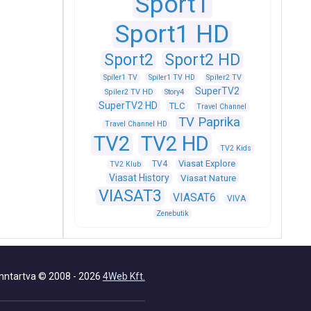
Sport1
Sport1 HD
Sport2
Sport2 HD
Spíler1 TV
Spíler1 TV HD
Spíler2 TV
SuperTV2
Spíler2 TV HD
Story4
SuperTV2 HD
TLC
Travel Channel
TV Paprika
Travel Channel HD
TV2
TV2 HD
TV2 Kids
Viasat Explore
TV4
TV2 Klub
Viasat History
Viasat Nature
VIASAT3
VIASAT6
VIVA
Zenebutik
nntartva © 2008 - 2026
4Web Kft.