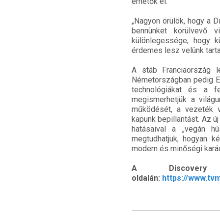
érhetők el.”
„Nagyon örülök, hogy a D
bennünket körülvevő 
különlegessége, hogy kü
érdemes lesz velünk tarta
A stáb Franciaország l
Németországban pedig E
technológiákat és a fe
megismerhetjük a világ
működését, a vezeték v
kapunk bepillantást. Az ú
hatásaival a „vegán hú
megtudhatjuk, hogyan k
modern és minőségi kará
A Discover
oldalán:
https://www.t