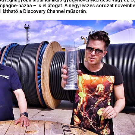
pagne-házba – is ellátogat. A négyrészes sorozat november
ól látható a Discovery Channel műsorán.