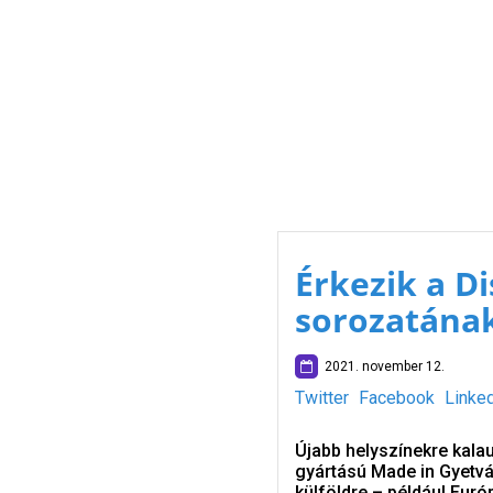
Érkezik a D
sorozatának
2021. november 12.
Twitter
Facebook
Linke
Újabb helyszínekre kala
gyártású Made in Gyetvá
külföldre – például Eur