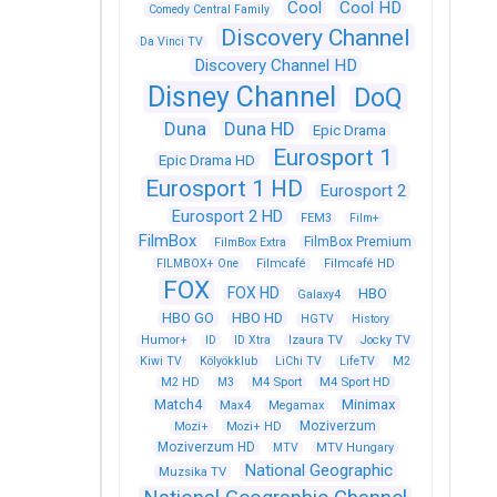
Cool
Cool HD
Comedy Central Family
Discovery Channel
Da Vinci TV
Discovery Channel HD
Disney Channel
DoQ
Duna
Duna HD
Epic Drama
Eurosport 1
Epic Drama HD
Eurosport 1 HD
Eurosport 2
Eurosport 2 HD
FEM3
Film+
FilmBox
FilmBox Premium
FilmBox Extra
FILMBOX+ One
Filmcafé
Filmcafé HD
FOX
FOX HD
HBO
Galaxy4
HBO GO
HBO HD
HGTV
History
Humor+
ID
ID Xtra
Izaura TV
Jocky TV
Kiwi TV
Kölyökklub
LiChi TV
LifeTV
M2
M4 Sport
M4 Sport HD
M2 HD
M3
Match4
Minimax
Max4
Megamax
Moziverzum
Mozi+
Mozi+ HD
Moziverzum HD
MTV
MTV Hungary
National Geographic
Muzsika TV