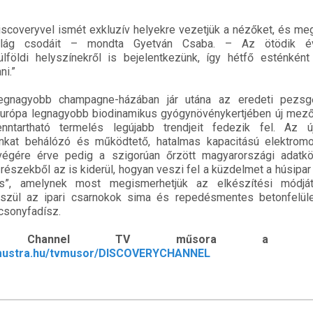
iscoveryvel ismét exkluzív helyekre vezetjük a nézőket, és me
világ csodáit – mondta Gyetván Csaba. – Az ötödik é
lföldi helyszínekről is bejelentkezünk, így hétfő esténként 
ni.”
egnagyobb champagne-házában jár utána az eredeti pezsgő
urópa legnagyobb biodinamikus gyógynövénykertjében új mez
nntartható termelés legújabb trendjeit fedezik fel. Az 
unkat behálózó és működtető, hatalmas kapacitású elektrom
égére érve pedig a szigorúan őrzött magyarországi adatk
j részekből az is kiderül, hogyan veszi fel a küzdelmet a húsipar
s”, amelynek most megismerhetjük az elkészítési módját
észül az ipari csarnokok sima és repedésmentes betonfelül
csonyfadísz.
y Channel TV műsora a TvM
vmustra.hu/tvmusor/DISCOVERYCHANNEL