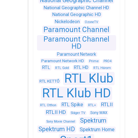
National Geographic Channel
National Geographic Channel HD
National Geographic HD
Nickelodeon
OzoneTV
Paramount Channel
Paramount Channel
HD
Paramount Network
Paramount Network HD
Prime
PRO4
RTL
RTL HD
RTL Gold
RTL Három
RTL Klub
RTL KETTŐ
RTL Klub HD
RTLII
RTL Spike
RTL+
RTL Otthon
RTLII HD
Sony MAX
Sláger TV
Spektrum
Sony Movie Channel
Spektrum HD
Spektrum Home