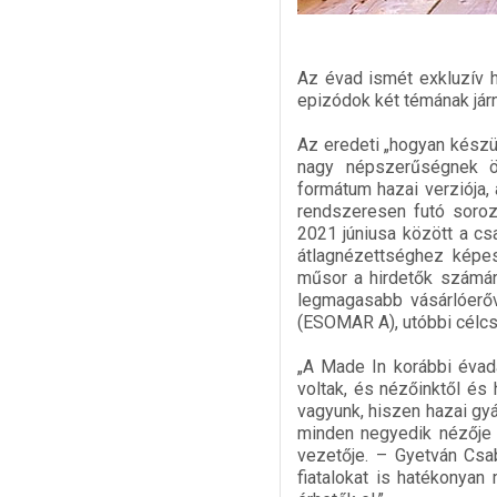
Az évad ismét exkluzív h
epizódok két témának járn
Az eredeti „hogyan készü
nagy népszerűségnek ö
formátum hazai verziója,
rendszeresen futó soro
2021 júniusa között a c
átlagnézettséghez képe
műsor a hirdetők számára
legmagasabb vásárlóerőv
(ESOMAR A), utóbbi célcso
„A Made In korábbi évad
voltak, és nézőinktől és 
vagyunk, hiszen hazai gyá
minden negyedik nézője 
vezetője. – Gyetván Csa
fiatalokat is hatékonyan 