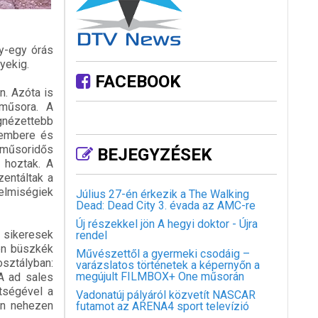
gy-egy órás
yekig.
FACEBOOK
n. Azóta is
 műsora. A
egnézettebb
cembere és
őműsoridős
BEJEGYZÉSEK
 hoztak. A
zentáltak a
elmiségiek
Július 27-én érkezik a The Walking
Dead: Dead City 3. évada az AMC-re
Új részekkel jön A hegyi doktor - Újra
 sikeresek
rendel
sen büszkék
Művészettől a gyermeki csodáig –
osztályban:
varázslatos történetek a képernyőn a
megújult FILMBOX+ One műsorán
A ad sales
tségével a
Vadonatúj pályáról közvetít NASCAR
yon nehezen
futamot az ARENA4 sport televízió