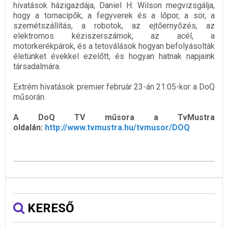
hivatások házigazdája, Daniel H. Wilson megvizsgálja,
hogy a tornacipők, a fegyverek és a lőpor, a sör, a
szemétszállítás, a robotok, az ejtőernyőzés, az
elektromos kéziszerszámok, az acél, a
motorkerékpárok, és a tetoválások hogyan befolyásolták
életünket évekkel ezelőtt, és hogyan hatnak napjaink
társadalmára.
Extrém hivatások premier február 23-án 21:05-kor a DoQ
műsorán.
A DoQ TV műsora a TvMustra
oldalán:
http://www.tvmustra.hu/tvmusor/DOQ
KERESŐ