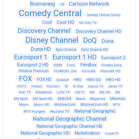
Cartoon Network
Boomerang
C8
Comedy Central
Comedy Central Family
Cool
Cool HD
Da Vinci TV
Discovery Channel
Discovery Channel HD
Disney Channel
DoQ
Duna
Duna HD
Epic Drama
Epic Drama HD
Eurosport 1
Eurosport 1 HD
Eurosport 2
Eurosport 2 HD
FilmBox
FEM3
Film+
FilmBox Extra
FilmBox Premium
FILMBOX+ One
Filmcafé
Filmcafé HD
FOX
FOX HD
HBO
HBO GO
HBO HD
Galaxy4
HGTV
History
Humor+
ID
ID Xtra
Izaura TV
Jocky TV
Kiwi TV
Kölyökklub
LiChi TV
LifeTV
M2
M2 HD
M3
Match4
Minimax
M4 Sport
M4 Sport HD
Max4
Megamax
Moziverzum
Moziverzum HD
Mozi+
Mozi+ HD
MTV
National Geographic
Muzsika TV
MTV Hungary
National Geographic Channel
National Geographic Channel HD
National Geographic HD
Nickelodeon
OzoneTV