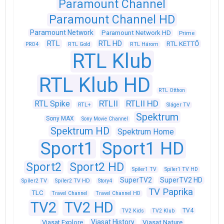
Paramount Channel
Paramount Channel HD
Paramount Network
Paramount Network HD
Prime
RTL
RTL HD
RTL KETTŐ
PRO4
RTL Gold
RTL Három
RTL Klub
RTL Klub HD
RTL Otthon
RTLII
RTLII HD
RTL Spike
RTL+
Sláger TV
Spektrum
Sony MAX
Sony Movie Channel
Spektrum HD
Spektrum Home
Sport1
Sport1 HD
Sport2
Sport2 HD
Spíler1 TV
Spíler1 TV HD
SuperTV2
SuperTV2 HD
Spíler2 TV
Spíler2 TV HD
Story4
TV Paprika
TLC
Travel Channel
Travel Channel HD
TV2
TV2 HD
TV4
TV2 Kids
TV2 Klub
Viasat History
Viasat Explore
Viasat Nature