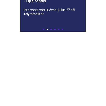
- Újra rendel
Itt a várva várt új évad: július 27-tól
folytatódik dr.