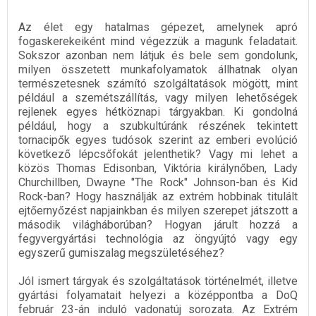
Az élet egy hatalmas gépezet, amelynek apró
fogaskerekeiként mind végezzük a magunk feladatait.
Sokszor azonban nem látjuk és bele sem gondolunk,
milyen összetett munkafolyamatok állhatnak olyan
természetesnek számító szolgáltatások mögött, mint
például a szemétszállítás, vagy milyen lehetőségek
rejlenek egyes hétköznapi tárgyakban. Ki gondolná
például, hogy a szubkultúránk részének tekintett
tornacipők egyes tudósok szerint az emberi evolúció
következő lépcsőfokát jelenthetik? Vagy mi lehet a
közös Thomas Edisonban, Viktória királynőben, Lady
Churchillben, Dwayne "The Rock" Johnson-ban és Kid
Rock-ban? Hogy használják az extrém hobbinak titulált
ejtőernyőzést napjainkban és milyen szerepet játszott a
második világháborúban? Hogyan járult hozzá a
fegyvergyártási technológia az öngyújtó vagy egy
egyszerű gumiszalag megszületéséhez?
Jól ismert tárgyak és szolgáltatások történelmét, illetve
gyártási folyamatait helyezi a középpontba a DoQ
február 23-án induló vadonatúj sorozata. Az Extrém