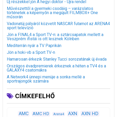
Új részekkel jön A hegyi doktor - Újra rendel
Művészettől a gyermeki csodáig – varázslatos
történetek a képernyőn a megújult FILMBOX+ One
műsorán
Vadonatúj pályáról közvetít NASCAR futamot az ARENA4
sport televízió
Jön a FINAL4 a Sport TV-n: a sztárcsapatok mellett a
Veszprém ifistái is ott lesznek Kölnben
Mediterrán nyár a TV Paprikán
Jön a hoki-vb a Sport TV-n
Hamarosan érkezik Stanley Tucci sorozatának új évada
Országos évadpremierek érkeznek a héten a TV4 és a
GALAXY4 csatornákra
A Network4 ünnepi menüje a sonka mellé a
sportrajongók számára
CÍMKEFELHŐ
AXN
AXN HD
AMC
AMC HD
Arena4