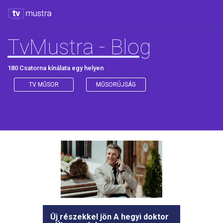
TvMustra - Blog
180 Csatorna kínálata egy helyen
TV MŰSOR
MŰSORÚJSÁG
Új részekkel jön A hegyi doktor