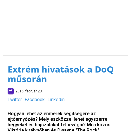
Extrém hivatások a DoQ
műsorán
2016. február 23.
Twitter
Facebook
Linkedin
Hogyan lehet az emberek segítségére az
ejtőernyőzés? Mely eszközzel lehet egyszerre
hegyeket és hajszálakat félbevágni? Mi a közös
Viktória királynőben és Dwayne "The Rock"