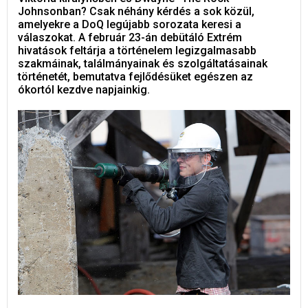
Johnsonban? Csak néhány kérdés a sok közül,
amelyekre a DoQ legújabb sorozata keresi a
válaszokat. A február 23-án debütáló Extrém
hivatások feltárja a történelem legizgalmasabb
szakmáinak, találmányainak és szolgáltatásainak
történetét, bemutatva fejlődésüket egészen az
ókortól kezdve napjainkig.