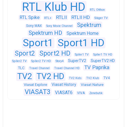
RTL Klub HD
RTL Otthon
RTLII
RTLII HD
RTL Spike
RTL+
Sláger TV
Spektrum
Sony MAX
Sony Movie Channel
Spektrum HD
Spektrum Home
Sport1
Sport1 HD
Sport2
Sport2 HD
Spíler1 TV
Spíler1 TV HD
SuperTV2
SuperTV2 HD
Spíler2 TV
Spíler2 TV HD
Story4
TV Paprika
TLC
Travel Channel
Travel Channel HD
TV2
TV2 HD
TV4
TV2 Kids
TV2 Klub
Viasat History
Viasat Explore
Viasat Nature
VIASAT3
VIASAT6
VIVA
Zenebutik