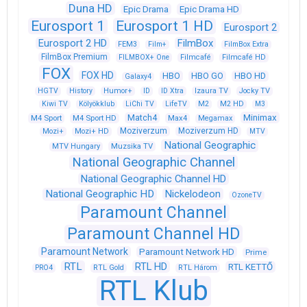
Duna HD
Epic Drama
Epic Drama HD
Eurosport 1
Eurosport 1 HD
Eurosport 2
Eurosport 2 HD
FilmBox
FEM3
Film+
FilmBox Extra
FilmBox Premium
FILMBOX+ One
Filmcafé
Filmcafé HD
FOX
FOX HD
HBO
HBO GO
HBO HD
Galaxy4
HGTV
History
Humor+
ID
ID Xtra
Izaura TV
Jocky TV
Kiwi TV
Kölyökklub
LiChi TV
LifeTV
M2
M2 HD
M3
Match4
Minimax
M4 Sport
M4 Sport HD
Max4
Megamax
Moziverzum
Moziverzum HD
Mozi+
Mozi+ HD
MTV
National Geographic
Muzsika TV
MTV Hungary
National Geographic Channel
National Geographic Channel HD
National Geographic HD
Nickelodeon
OzoneTV
Paramount Channel
Paramount Channel HD
Paramount Network
Paramount Network HD
Prime
RTL
RTL HD
RTL KETTŐ
PRO4
RTL Gold
RTL Három
RTL Klub