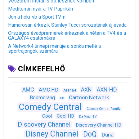
Veszprém ifistái is ott lesznek Kölnben
Mediterrán nyár a TV Paprikán
Jön a hoki-vb a Sport TV-n
Hamarosan érkezik Stanley Tucci sorozatának új évada
Országos évadpremierek érkeznek a héten a TV4 és a
GALAXY4 csatornákra
A Network4 ünnepi menüje a sonka mellé a
sportrajongók számára
CÍMKEFELHŐ
AXN
AXN HD
AMC
AMC HD
Arena4
Cartoon Network
Boomerang
C8
Comedy Central
Comedy Central Family
Cool
Cool HD
Da Vinci TV
Discovery Channel
Discovery Channel HD
Disney Channel
DoQ
Duna