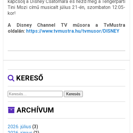
kapcsolj a Disney Csatornára és nézd meg a Tengerparti
Tini Mozi című musicalt július 21-én, szombaton 12:05-
kor!
A Disney Channel TV műsora a TvMustra
oldalán:
https://www.tvmustra.hu/tvmusor/DISNEY
KERESŐ
Keresés
ARCHÍVUM
2026. július
(
3
)
2026. június
(
2
)