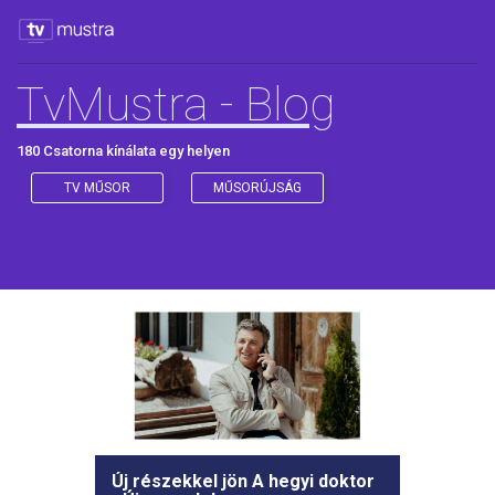
TvMustra - Blog
180 Csatorna kínálata egy helyen
TV MŰSOR
MŰSORÚJSÁG
Új részekkel jön A hegyi doktor