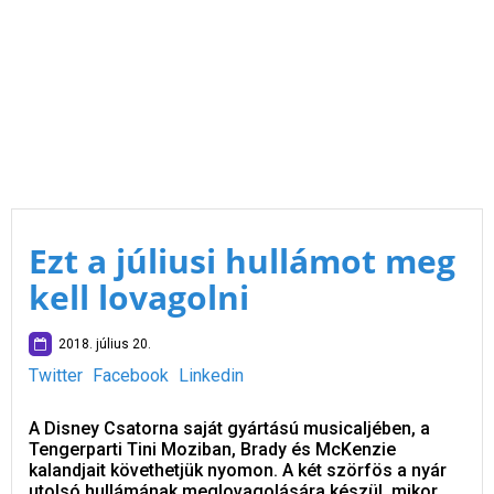
Ezt a júliusi hullámot meg
kell lovagolni
2018. július 20.
Twitter
Facebook
Linkedin
A Disney Csatorna saját gyártású musicaljében, a
Tengerparti Tini Moziban, Brady és McKenzie
kalandjait követhetjük nyomon. A két szörfös a nyár
utolsó hullámának meglovagolására készül, mikor