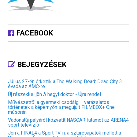
FACEBOOK
BEJEGYZÉSEK
Július 27-én érkezik a The Walking Dead: Dead City 3.
évada az AMC-re
Új részekkel jön A hegyi doktor - Újra rendel
Művészettől a gyermeki csodáig – varázslatos
történetek a képernyőn a megújult FILMBOX+ One
műsorán
Vadonatúj pályáról közvetít NASCAR futamot az ARENA4
sport televízió
Jön a FINAL4 a Sport TV-n: a sztárcsapatok mellett a