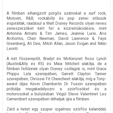
A filmben elhangzott pörgős számokat a surf rock,
Motown, R&B, rockabilly és pop zenei stílusok
inspirálták, ráadásul a Walt Disney Records olyan neves
zeneszerzőket kért fel a közreműködésre, mint
Antonina Armato & Tim James, Jeannie Lurie, Aris
Archontis, Chen Neeman, David Lawrence & Faye
Greenberg, Ali Dee, Mitch Allan, Jason Evigan and Nikki
Leonti.
A két főszereplőt, Bradyt és McKenziet Ross Lynch
(Austin&Ally és R5) és Maia Mitchell alakítja, de a
filmben feltűnnek olyan Disney csillagok is, mint Grace
Phipps Lela szerepében, Garrett Clayton Tanner
szerepében, Chrissie Fit Cheecheet alakítja, míg a Tony-
award díjas Kevin Chamberlin Dr. Fusion szerepében
próbálja megakadályozni a szörfösöket és a
motorosokat a bulizásban. Végül Steve Valentinet Les
Camembert szerepében láthatjuk újra a filmben.
Zárd a hetet egy szuper izgalmas szörfös kalanddal,