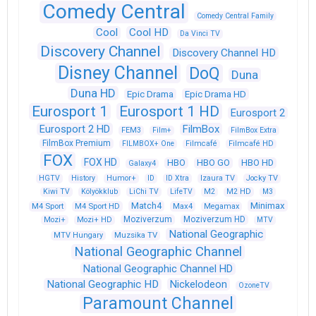
Comedy Central
Comedy Central Family
Cool
Cool HD
Da Vinci TV
Discovery Channel
Discovery Channel HD
Disney Channel
DoQ
Duna
Duna HD
Epic Drama
Epic Drama HD
Eurosport 1
Eurosport 1 HD
Eurosport 2
Eurosport 2 HD
FilmBox
FEM3
Film+
FilmBox Extra
FilmBox Premium
FILMBOX+ One
Filmcafé
Filmcafé HD
FOX
FOX HD
HBO
HBO GO
HBO HD
Galaxy4
HGTV
History
Humor+
ID
ID Xtra
Izaura TV
Jocky TV
Kiwi TV
Kölyökklub
LiChi TV
LifeTV
M2
M2 HD
M3
Match4
Minimax
M4 Sport
M4 Sport HD
Max4
Megamax
Moziverzum
Moziverzum HD
Mozi+
Mozi+ HD
MTV
National Geographic
Muzsika TV
MTV Hungary
National Geographic Channel
National Geographic Channel HD
National Geographic HD
Nickelodeon
OzoneTV
Paramount Channel