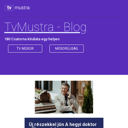
TvMustra - Blog
180 Csatorna kínálata egy helyen
TV MŰSOR
MŰSORÚJSÁG
Új részekkel jön A hegyi doktor