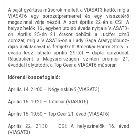
A saját gyártású műsorok mellett a VIASAT3 kettő, míg a
VIASAT6 egy sorozatpremierrel és egy visszatérő
magazinnal várja nézőit. A sort április 22-én a CSI: A
helyszínelők 16., egyben utolsó évada nyitja a VIASAT3-
on. Április 25-én 21 órakor debütál a Lucifer című
sorozat, míg a VIASAT6-on a Lady Gaga Aranyglóbusz-
díjas alakításával is fémjelzett Amerikai Horror Story 5.
évada lesz látható április 29-től – dupla epizóddal.
Ráadásként a Magyarországon szintén premier 21.
évaddal folytatódik a Top Gear a VIASAT6 műsorán.
Időrendi összefoglaló:
Április 14. 21:00 – Négy esküvő (VIASAT3)
Április 16. 19:20 – Totalcar (VIASAT6)
Április 16. 19:50 – Top Gear 21. évad (VIASAT6)
Április 22. 21:30 – CSI: A helyszínelők 16. évad
(VIASAT3)