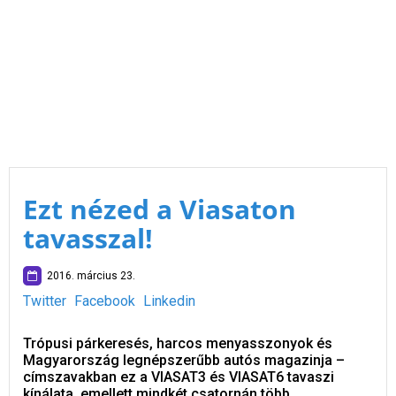
Ezt nézed a Viasaton
tavasszal!
2016. március 23.
Twitter
Facebook
Linkedin
Trópusi párkeresés, harcos menyasszonyok és
Magyarország legnépszerűbb autós magazinja –
címszavakban ez a VIASAT3 és VIASAT6 tavaszi
kínálata, emellett mindkét csatornán több