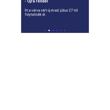
- Újra rendel
Itt a várva várt új évad: július 27-tól
folytatódik dr.