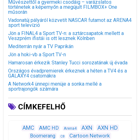
Művészettől a gyermeki csodáig – varázslatos
történetek a képernyőn a megújult FILMBOX+ One
műsorán
Vadonatúj pályáról közvetít NASCAR futamot az ARENA4
sport televízió
Jön a FINAL4 a Sport TV-n: a sztárcsapatok mellett a
Veszprém ifistái is ott lesznek Kölnben
Mediterrán nyár a TV Paprikán
Jön a hoki-vb a Sport TV-n
Hamarosan érkezik Stanley Tucci sorozatának új évada
Országos évadpremierek érkeznek a héten a TV4 és a
GALAXY4 csatornákra
A Network4 ünnepi menüje a sonka mellé a
sportrajongók számára
CÍMKEFELHŐ
AXN
AXN HD
AMC
AMC HD
Arena4
Cartoon Network
Boomerang
C8