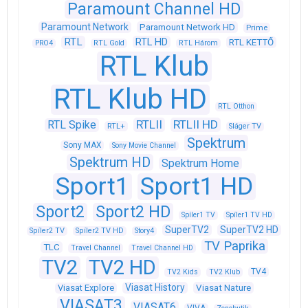
Paramount Channel HD
Paramount Network
Paramount Network HD
Prime
RTL
RTL HD
RTL KETTŐ
PRO4
RTL Gold
RTL Három
RTL Klub
RTL Klub HD
RTL Otthon
RTLII
RTLII HD
RTL Spike
RTL+
Sláger TV
Spektrum
Sony MAX
Sony Movie Channel
Spektrum HD
Spektrum Home
Sport1
Sport1 HD
Sport2
Sport2 HD
Spíler1 TV
Spíler1 TV HD
SuperTV2
SuperTV2 HD
Spíler2 TV
Spíler2 TV HD
Story4
TV Paprika
TLC
Travel Channel
Travel Channel HD
TV2
TV2 HD
TV4
TV2 Kids
TV2 Klub
Viasat History
Viasat Explore
Viasat Nature
VIASAT3
VIASAT6
VIVA