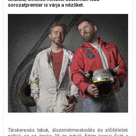
sorozatpremier is várja a nézőket.
Társkeresés tabuk, álszemérmeskedés és előítéletek