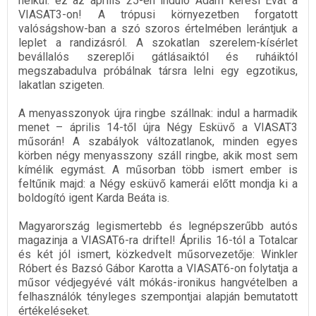
nélkül: ez az április 25-én induló Ádám keresi Évát a
VIASAT3-on! A trópusi környezetben forgatott
valóságshow-ban a szó szoros értelmében lerántjuk a
leplet a randizásról. A szokatlan szerelem-kísérlet
bevállalós szereplői gátlásaiktól és ruháiktól
megszabadulva próbálnak társra lelni egy egzotikus,
lakatlan szigeten.
A menyasszonyok újra ringbe szállnak: indul a harmadik
menet – április 14-től újra Négy Esküvő a VIASAT3
műsorán! A szabályok változatlanok, minden egyes
körben négy menyasszony száll ringbe, akik most sem
kímélik egymást. A műsorban több ismert ember is
feltűnik majd: a Négy esküvő kamerái előtt mondja ki a
boldogító igent Karda Beáta is.
Magyarország legismertebb és legnépszerűbb autós
magazinja a VIASAT6-ra driftel! Április 16-tól a Totalcar
és két jól ismert, közkedvelt műsorvezetője: Winkler
Róbert és Bazsó Gábor Karotta a VIASAT6-on folytatja a
műsor védjegyévé vált mókás-ironikus hangvételben a
felhasználók tényleges szempontjai alapján bemutatott
értékeléseket.