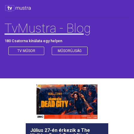
TvMustra - Blog
180 Csatorna kínálata egy helyen
TV MŰSOR
MŰSORÚJSÁG
Július 27-én érkezik a The