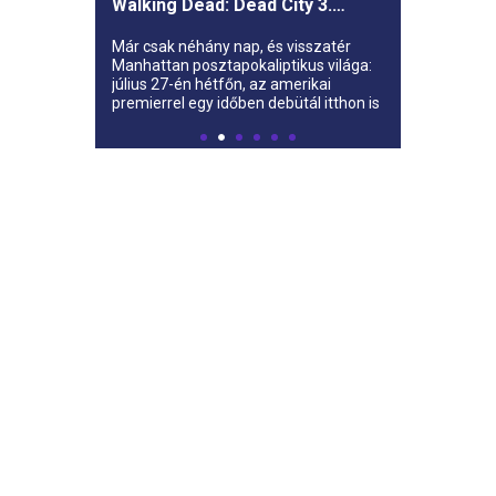
Walking Dead: Dead City 3.
évada az AMC-re
Már csak néhány nap, és visszatér
Manhattan posztapokaliptikus világa:
július 27-én hétfőn, az amerikai
premierrel egy időben debütál itthon is
az AMC-n a The Walking Dead: Dead
City harmadik évada.