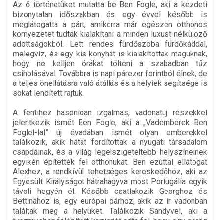
Az ő történetüket mutatta be Ben Fogle, aki a kezdeti
bizonytalan időszakban és egy évvel később is
meglátogatta a párt, amikorra már egészen otthonos
környezetet tudtak kialakítani a minden luxust nélkülöző
adottságokból. Lett rendes fürdőszoba fürdőkáddal,
melegvíz, és egy kis konyhát is kialakítottak maguknak,
hogy ne kelljen órákat tölteni a szabadban tűz
csiholásával. Továbbra is napi párezer forintból élnek, de
a teljes önellátásra való átállás és a helyiek segítsége is
sokat lendített rajtuk.
A fentihez hasonlóan izgalmas, vadonatúj részekkel
jelentkezik ismét Ben Fogle, aki a „Vademberek Ben
Foglel-lal” új évadában ismét olyan emberekkel
találkozik, akik hátat fordítottak a nyugati társadalom
csapdáinak, és a világ legelszigeteltebb helyszíneinek
egyikén építették fel otthonukat. Ben ezúttal ellátogat
Alexhez, a rendkívül tehetséges kereskedőhöz, aki az
Egyesült Királyságot hátrahagyva most Portugália egyik
távoli hegyén él. Később csatlakozik Georghoz és
Bettinához is, egy európai párhoz, akik az ír vadonban
találtak meg a helyüket. Találkozik Sandyvel, aki a