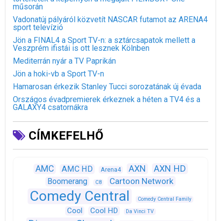
műsorán
Vadonatúj pályáról közvetít NASCAR futamot az ARENA4
sport televízió
Jön a FINAL4 a Sport TV-n: a sztárcsapatok mellett a
Veszprém ifistái is ott lesznek Kölnben
Mediterrán nyár a TV Paprikán
Jön a hoki-vb a Sport TV-n
Hamarosan érkezik Stanley Tucci sorozatának új évada
Országos évadpremierek érkeznek a héten a TV4 és a
GALAXY4 csatornákra
CÍMKEFELHŐ
AXN
AXN HD
AMC
AMC HD
Arena4
Cartoon Network
Boomerang
C8
Comedy Central
Comedy Central Family
Cool
Cool HD
Da Vinci TV