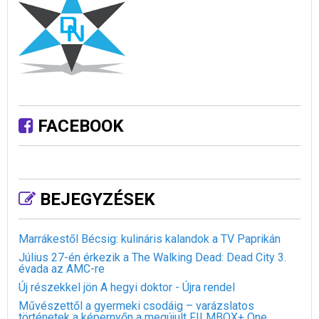
FACEBOOK
BEJEGYZÉSEK
Marrákestől Bécsig: kulináris kalandok a TV Paprikán
Július 27-én érkezik a The Walking Dead: Dead City 3.
évada az AMC-re
Új részekkel jön A hegyi doktor - Újra rendel
Művészettől a gyermeki csodáig – varázslatos
történetek a képernyőn a megújult FILMBOX+ One