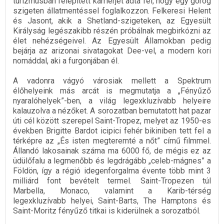
turizmusban felépített karrierjét adta fel, hogy egy görög
szigeten állatmentéssel foglalkozzon. Felkeresi Helent
és Jasont, akik a Shetland-szigeteken, az Egyesült
Királyság legészakibb részén próbálnak megbirkózni az
élet nehézségeivel. Az Egyesült Államokban pedig
bejárja az arizonai sivatagokat Dee-vel, a modern kori
nomáddal, aki a furgonjában él.
A vadonra vágyó városiak mellett a Spektrum
élőhelyeink más arcát is megmutatja a „Fényűző
nyaralóhelyek”-ben, a világ legexkluzívabb helyeire
kalauzolva a nézőket. A sorozatban bemutatott hat pazar
úti cél között szerepel Saint-Tropez, melyet az 1950-es
években Brigitte Bardot icipici fehér bikiniben tett fel a
térképre az „És isten megteremté a nőt” című filmmel.
Állandó lakosainak száma ma 6000 fő, de mégis ez az
üdülőfalu a legmenőbb és legdrágább „celeb-mágnes” a
Földön, így a régió idegenforgalma évente több mint 3
milliárd font bevételt termel. Saint-Tropezen túl
Marbella, Monaco, valamint a Karib-térség
legexkluzívabb helyei, Saint-Barts, The Hamptons és
Saint-Moritz fényűző titkai is kiderülnek a sorozatból.