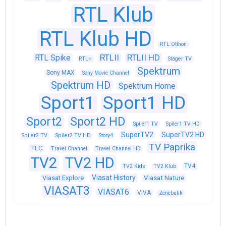
RTL Klub
RTL Klub HD
RTL Otthon
RTLII
RTLII HD
RTL Spike
RTL+
Sláger TV
Spektrum
Sony MAX
Sony Movie Channel
Spektrum HD
Spektrum Home
Sport1
Sport1 HD
Sport2
Sport2 HD
Spíler1 TV
Spíler1 TV HD
SuperTV2
SuperTV2 HD
Spíler2 TV
Spíler2 TV HD
Story4
TV Paprika
TLC
Travel Channel
Travel Channel HD
TV2
TV2 HD
TV4
TV2 Kids
TV2 Klub
Viasat History
Viasat Explore
Viasat Nature
VIASAT3
VIASAT6
VIVA
Zenebutik