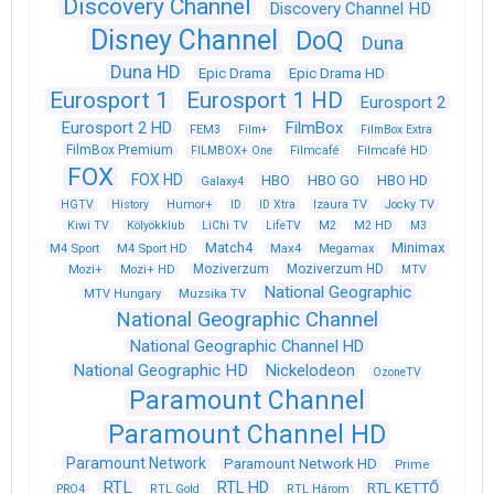
Discovery Channel
Discovery Channel HD
Disney Channel
DoQ
Duna
Duna HD
Epic Drama
Epic Drama HD
Eurosport 1
Eurosport 1 HD
Eurosport 2
Eurosport 2 HD
FilmBox
FEM3
Film+
FilmBox Extra
FilmBox Premium
FILMBOX+ One
Filmcafé
Filmcafé HD
FOX
FOX HD
HBO
HBO GO
HBO HD
Galaxy4
HGTV
History
Humor+
ID
ID Xtra
Izaura TV
Jocky TV
Kiwi TV
Kölyökklub
LiChi TV
LifeTV
M2
M2 HD
M3
Match4
Minimax
M4 Sport
M4 Sport HD
Max4
Megamax
Moziverzum
Moziverzum HD
Mozi+
Mozi+ HD
MTV
National Geographic
Muzsika TV
MTV Hungary
National Geographic Channel
National Geographic Channel HD
National Geographic HD
Nickelodeon
OzoneTV
Paramount Channel
Paramount Channel HD
Paramount Network
Paramount Network HD
Prime
RTL
RTL HD
RTL KETTŐ
PRO4
RTL Gold
RTL Három