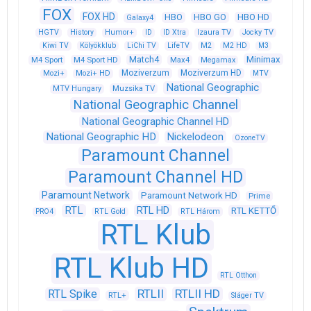
FOX
FOX HD
HBO
HBO GO
HBO HD
Galaxy4
HGTV
History
Humor+
ID
ID Xtra
Izaura TV
Jocky TV
Kiwi TV
Kölyökklub
LiChi TV
LifeTV
M2
M2 HD
M3
Match4
Minimax
M4 Sport
M4 Sport HD
Max4
Megamax
Moziverzum
Moziverzum HD
Mozi+
Mozi+ HD
MTV
National Geographic
Muzsika TV
MTV Hungary
National Geographic Channel
National Geographic Channel HD
National Geographic HD
Nickelodeon
OzoneTV
Paramount Channel
Paramount Channel HD
Paramount Network
Paramount Network HD
Prime
RTL
RTL HD
RTL KETTŐ
PRO4
RTL Gold
RTL Három
RTL Klub
RTL Klub HD
RTL Otthon
RTLII
RTLII HD
RTL Spike
RTL+
Sláger TV