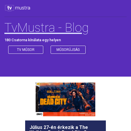
TvMustra - Blog
180 Csatorna kínálata egy helyen
TV MŰSOR
MŰSORÚJSÁG
Július 27-én érkezik a The