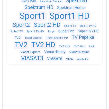
Spektrum
Sony MAX
Sony Movie Channel
Spektrum HD
Spektrum Home
Sport1
Sport1 HD
Sport2
Sport2 HD
Spíler1 TV
Spíler1 TV HD
SuperTV2
SuperTV2 HD
Spíler2 TV
Spíler2 TV HD
Story4
TV Paprika
TLC
Travel Channel
Travel Channel HD
TV2
TV2 HD
TV4
TV2 Kids
TV2 Klub
Viasat History
Viasat Explore
Viasat Nature
VIASAT3
VIASAT6
VIVA
Zenebutik