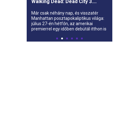
Walking Dead: Dead City 3.
évada az AMC-re
Már csak néhány nap, és visszatér
Manhattan posztapokaliptikus világa:
július 27-én hétfőn, az amerikai
premierrel egy időben debütál itthon is
az AMC-n a The Walking Dead: Dead
City harmadik évada.