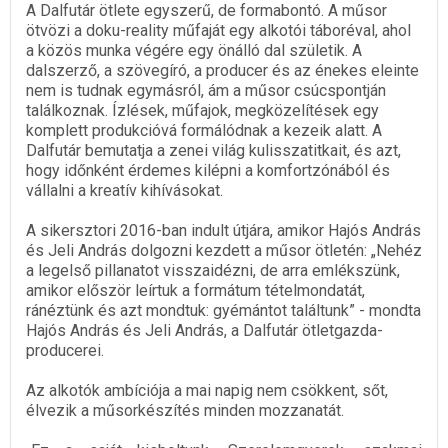
A Dalfutár ötlete egyszerű, de formabontó. A műsor
ötvözi a doku-reality műfaját egy alkotói táboréval, ahol
a közös munka végére egy önálló dal születik. A
dalszerző, a szövegíró, a producer és az énekes eleinte
nem is tudnak egymásról, ám a műsor csúcspontján
találkoznak. Ízlések, műfajok, megközelítések egy
komplett produkcióvá formálódnak a kezeik alatt. A
Dalfutár bemutatja a zenei világ kulisszatitkait, és azt,
hogy időnként érdemes kilépni a komfortzónából és
vállalni a kreatív kihívásokat.
A sikersztori 2016-ban indult útjára, amikor Hajós András
és Jeli András dolgozni kezdett a műsor ötletén: „Nehéz
a legelső pillanatot visszaidézni, de arra emlékszünk,
amikor először leírtuk a formátum tételmondatát,
ránéztünk és azt mondtuk: gyémántot találtunk” - mondta
Hajós András és Jeli András, a Dalfutár ötletgazda-
producerei.
Az alkotók ambíciója a mai napig nem csökkent, sőt,
élvezik a műsorkészítés minden mozzanatát.