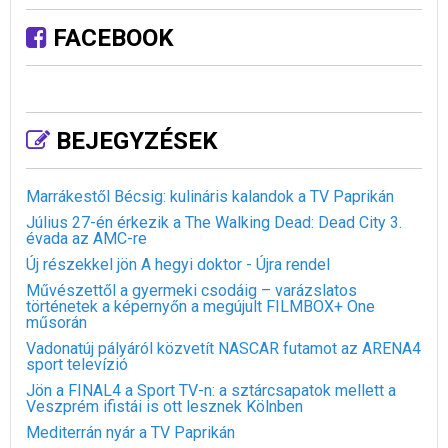
FACEBOOK
BEJEGYZÉSEK
Marrákestől Bécsig: kulináris kalandok a TV Paprikán
Július 27-én érkezik a The Walking Dead: Dead City 3.
évada az AMC-re
Új részekkel jön A hegyi doktor - Újra rendel
Művészettől a gyermeki csodáig – varázslatos
történetek a képernyőn a megújult FILMBOX+ One
műsorán
Vadonatúj pályáról közvetít NASCAR futamot az ARENA4
sport televízió
Jön a FINAL4 a Sport TV-n: a sztárcsapatok mellett a
Veszprém ifistái is ott lesznek Kölnben
Mediterrán nyár a TV Paprikán