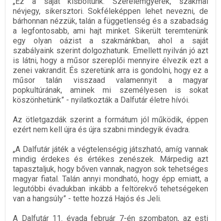
„Ez a saját kisboltunk. Szerelemgyerek, szakmai
névjegy, sikersztori. Sokféleképpen lehet nevezni, de
bárhonnan nézzük, talán a függetlenség és a szabadság
a legfontosabb, ami hajt minket. Sikerült teremtenünk
egy olyan oázist a szakmánkban, ahol a saját
szabályaink szerint dolgozhatunk. Emellett nyilván jó azt
is látni, hogy a műsor szereplői mennyire élvezik ezt a
zenei vakrandit. És szeretünk arra is gondolni, hogy ez a
műsor talán visszaad valamennyit a magyar
popkultúrának, aminek mi személyesen is sokat
köszönhetünk” - nyilatkozták a Dalfutár életre hívói.
Az ötletgazdák szerint a formátum jól működik, éppen
ezért nem kell újra és újra szabni mindegyik évadra.
„A Dalfutár játék a végtelenségig játszható, amíg vannak
mindig érdekes és értékes zenészek. Márpedig azt
tapasztaljuk, hogy bőven vannak, nagyon sok tehetséges
magyar fiatal. Talán annyi mondható, hogy épp emiatt, a
legutóbbi évadukban inkább a feltörekvő tehetségeken
van a hangsúly” - tette hozzá Hajós és Jeli.
A Dalfutár 11. évada február 7-én szombaton, az esti