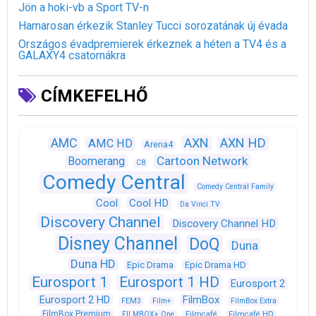
Jön a hoki-vb a Sport TV-n
Hamarosan érkezik Stanley Tucci sorozatának új évada
Országos évadpremierek érkeznek a héten a TV4 és a
GALAXY4 csatornákra
CÍMKEFELHŐ
AXN
AXN HD
AMC
AMC HD
Arena4
Cartoon Network
Boomerang
C8
Comedy Central
Comedy Central Family
Cool
Cool HD
Da Vinci TV
Discovery Channel
Discovery Channel HD
Disney Channel
DoQ
Duna
Duna HD
Epic Drama
Epic Drama HD
Eurosport 1
Eurosport 1 HD
Eurosport 2
Eurosport 2 HD
FilmBox
FEM3
Film+
FilmBox Extra
FilmBox Premium
FILMBOX+ One
Filmcafé
Filmcafé HD