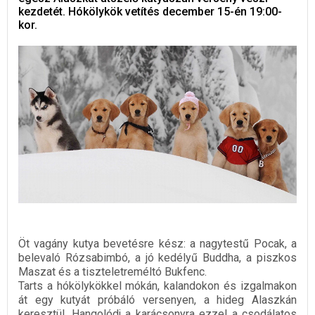
kezdetét. Hókölykök vetítés december 15-én 19:00-
kor.
Öt vagány kutya bevetésre kész: a nagytestű Pocak, a
belevaló Rózsabimbó, a jó kedélyű Buddha, a piszkos
Maszat és a tiszteletreméltó Bukfenc.
Tarts a hókölykökkel mókán, kalandokon és izgalmakon
át egy kutyát próbáló versenyen, a hideg Alaszkán
keresztül. Hangolódj a karácsonyra ezzel a csodálatos