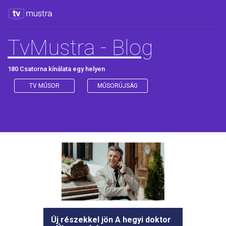
TvMustra - Blog
180 Csatorna kínálata egy helyen
TV MŰSOR
MŰSORÚJSÁG
Új részekkel jön A hegyi doktor