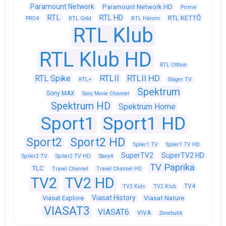
Paramount Network
Paramount Network HD
Prime
RTL
RTL HD
RTL KETTŐ
PRO4
RTL Gold
RTL Három
RTL Klub
RTL Klub HD
RTL Otthon
RTLII
RTLII HD
RTL Spike
RTL+
Sláger TV
Spektrum
Sony MAX
Sony Movie Channel
Spektrum HD
Spektrum Home
Sport1
Sport1 HD
Sport2
Sport2 HD
Spíler1 TV
Spíler1 TV HD
SuperTV2
SuperTV2 HD
Spíler2 TV
Spíler2 TV HD
Story4
TV Paprika
TLC
Travel Channel
Travel Channel HD
TV2
TV2 HD
TV4
TV2 Kids
TV2 Klub
Viasat History
Viasat Explore
Viasat Nature
VIASAT3
VIASAT6
VIVA
Zenebutik