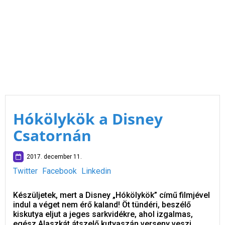
Hókölykök a Disney
Csatornán
2017. december 11.
Twitter
Facebook
Linkedin
Készüljetek, mert a Disney „Hókölykök” című filmjével
indul a véget nem érő kaland! Öt tündéri, beszélő
kiskutya eljut a jeges sarkvidékre, ahol izgalmas,
egész Alaszkát átszelő kutyaszán verseny veszi