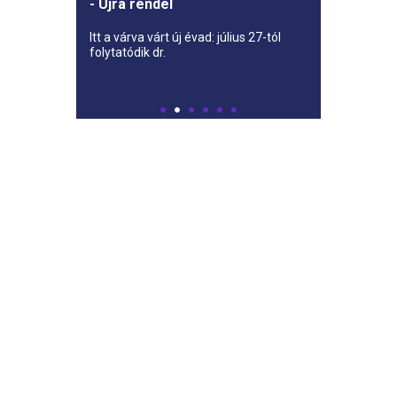
- Újra rendel
Itt a várva várt új évad: július 27-tól
folytatódik dr.