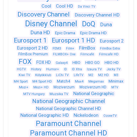
Cool
Cool HD
Da Vinci TV
Discovery Channel
Discovery Channel HD
Disney Channel
DoQ
Duna
Duna HD
Epic Drama
Epic Drama HD
Eurosport 1
Eurosport 1 HD
Eurosport 2
Eurosport 2 HD
FilmBox
FEM3
Film+
FilmBox Extra
FilmBox Premium
FILMBOX+ One
Filmcafé
Filmcafé HD
FOX
FOX HD
HBO
HBO GO
HBO HD
Galaxy4
HGTV
History
Humor+
ID
ID Xtra
Izaura TV
Jocky TV
Kiwi TV
Kölyökklub
LiChi TV
LifeTV
M2
M2 HD
M3
Match4
Minimax
M4 Sport
M4 Sport HD
Max4
Megamax
Moziverzum
Moziverzum HD
Mozi+
Mozi+ HD
MTV
National Geographic
Muzsika TV
MTV Hungary
National Geographic Channel
National Geographic Channel HD
National Geographic HD
Nickelodeon
OzoneTV
Paramount Channel
Paramount Channel HD