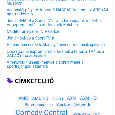
műsorán
Vadonatúj pályáról közvetít NASCAR futamot az ARENA4
sport televízió
Jön a FINAL4 a Sport TV-n: a sztárcsapatok mellett a
Veszprém ifistái is ott lesznek Kölnben
Mediterrán nyár a TV Paprikán
Jön a hoki-vb a Sport TV-n
Hamarosan érkezik Stanley Tucci sorozatának új évada
Országos évadpremierek érkeznek a héten a TV4 és a
GALAXY4 csatornákra
A Network4 ünnepi menüje a sonka mellé a
sportrajongók számára
CÍMKEFELHŐ
AXN
AXN HD
AMC
AMC HD
Arena4
Cartoon Network
Boomerang
C8
Comedy Central
Comedy Central Family