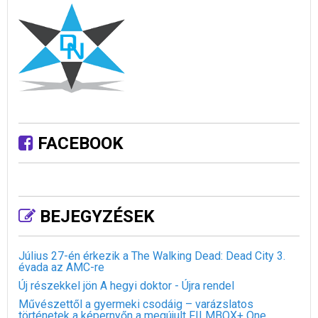
FACEBOOK
BEJEGYZÉSEK
Július 27-én érkezik a The Walking Dead: Dead City 3.
évada az AMC-re
Új részekkel jön A hegyi doktor - Újra rendel
Művészettől a gyermeki csodáig – varázslatos
történetek a képernyőn a megújult FILMBOX+ One