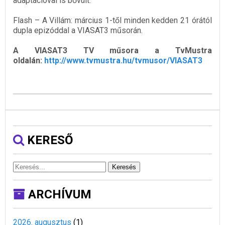
adaptációval is bővült.
Flash – A Villám: március 1-től minden kedden 21 órától
dupla epizóddal a VIASAT3 műsorán.
A VIASAT3 TV műsora a TvMustra
oldalán:
http://www.tvmustra.hu/tvmusor/VIASAT3
KERESŐ
Keresés
ARCHÍVUM
2026. augusztus
(
1
)