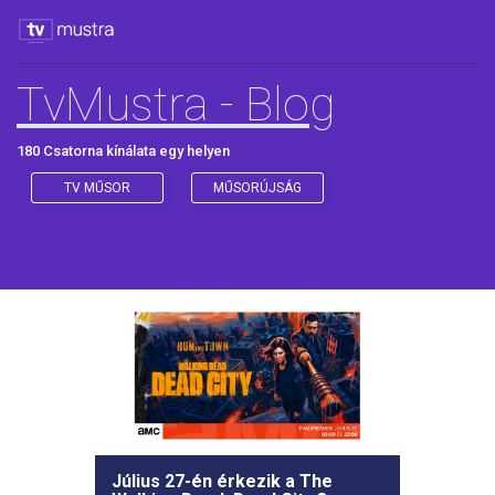
TvMustra - Blog
180 Csatorna kínálata egy helyen
TV MŰSOR
MŰSORÚJSÁG
Július 27-én érkezik a The