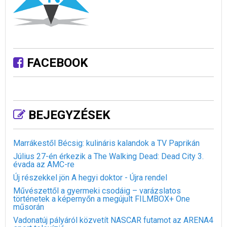
FACEBOOK
BEJEGYZÉSEK
Marrákestől Bécsig: kulináris kalandok a TV Paprikán
Július 27-én érkezik a The Walking Dead: Dead City 3.
évada az AMC-re
Új részekkel jön A hegyi doktor - Újra rendel
Művészettől a gyermeki csodáig – varázslatos
történetek a képernyőn a megújult FILMBOX+ One
műsorán
Vadonatúj pályáról közvetít NASCAR futamot az ARENA4