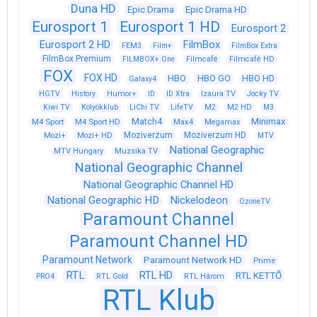
Duna HD
Epic Drama
Epic Drama HD
Eurosport 1
Eurosport 1 HD
Eurosport 2
Eurosport 2 HD
FilmBox
FEM3
Film+
FilmBox Extra
FilmBox Premium
FILMBOX+ One
Filmcafé
Filmcafé HD
FOX
FOX HD
HBO
HBO GO
HBO HD
Galaxy4
HGTV
History
Humor+
ID
ID Xtra
Izaura TV
Jocky TV
Kiwi TV
Kölyökklub
LiChi TV
LifeTV
M2
M2 HD
M3
Match4
Minimax
M4 Sport
M4 Sport HD
Max4
Megamax
Moziverzum
Moziverzum HD
Mozi+
Mozi+ HD
MTV
National Geographic
Muzsika TV
MTV Hungary
National Geographic Channel
National Geographic Channel HD
National Geographic HD
Nickelodeon
OzoneTV
Paramount Channel
Paramount Channel HD
Paramount Network
Paramount Network HD
Prime
RTL
RTL HD
RTL KETTŐ
PRO4
RTL Gold
RTL Három
RTL Klub