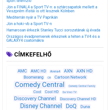
sport televízió
Jön a FINAL4 a Sport TV-n: a sztárcsapatok mellett a
Veszprém ifistái is ott lesznek Kölnben
Mediterrán nyár a TV Paprikán
Jön a hoki-vb a Sport TV-n
Hamarosan érkezik Stanley Tucci sorozatának új évada
Országos évadpremierek érkeznek a héten a TV4 és a
GALAXY4 csatornákra
CÍMKEFELHŐ
AXN
AXN HD
AMC
AMC HD
Arena4
Cartoon Network
Boomerang
C8
Comedy Central
Comedy Central Family
Cool
Cool HD
Da Vinci TV
Discovery Channel
Discovery Channel HD
Disney Channel
DoQ
Duna