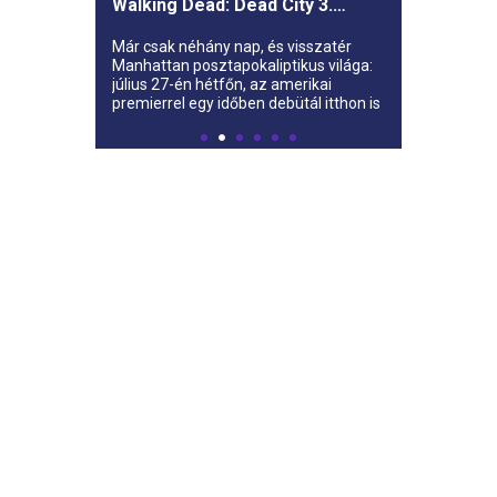
Walking Dead: Dead City 3.
évada az AMC-re
Már csak néhány nap, és visszatér
Manhattan posztapokaliptikus világa:
július 27-én hétfőn, az amerikai
premierrel egy időben debütál itthon is
az AMC-n a The Walking Dead: Dead
City harmadik évada.