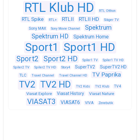
RTL Klub HD
RTL Otthon
RTLII
RTLII HD
RTL Spike
RTL+
Sláger TV
Spektrum
Sony MAX
Sony Movie Channel
Spektrum HD
Spektrum Home
Sport1
Sport1 HD
Sport2
Sport2 HD
Spíler1 TV
Spíler1 TV HD
SuperTV2
SuperTV2 HD
Spíler2 TV
Spíler2 TV HD
Story4
TV Paprika
TLC
Travel Channel
Travel Channel HD
TV2
TV2 HD
TV4
TV2 Kids
TV2 Klub
Viasat History
Viasat Explore
Viasat Nature
VIASAT3
VIASAT6
VIVA
Zenebutik