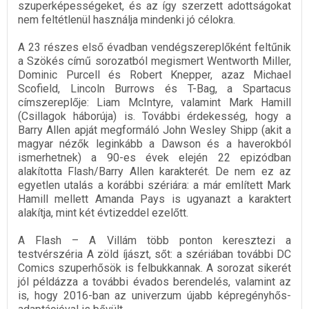
szuperképességeket, és az így szerzett adottságokat
nem feltétlenül használja mindenki jó célokra.
A 23 részes első évadban vendégszereplőként feltűnik
a Szökés című sorozatból megismert Wentworth Miller,
Dominic Purcell és Robert Knepper, azaz Michael
Scofield, Lincoln Burrows és T-Bag, a Spartacus
címszereplője: Liam McIntyre, valamint Mark Hamill
(Csillagok háborúja) is. További érdekesség, hogy a
Barry Allen apját megformáló John Wesley Shipp (akit a
magyar nézők leginkább a Dawson és a haverokból
ismerhetnek) a 90-es évek elején 22 epizódban
alakította Flash/Barry Allen karakterét. De nem ez az
egyetlen utalás a korábbi szériára: a már említett Mark
Hamill mellett Amanda Pays is ugyanazt a karaktert
alakítja, mint két évtizeddel ezelőtt.
A Flash – A Villám több ponton keresztezi a
testvérszéria A zöld íjászt, sőt: a szériában további DC
Comics szuperhősök is felbukkannak. A sorozat sikerét
jól példázza a további évados berendelés, valamint az
is, hogy 2016-ban az univerzum újabb képregényhős-