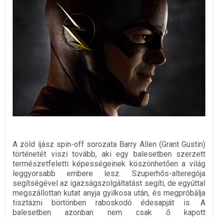
A zöld íjász spin-off sorozata Barry Allen (Grant Gustin)
történetét viszi tovább, aki egy balesetben szerzett
természetfeletti képességeinek köszönhetően a világ
leggyorsabb embere lesz. Szuperhős-alteregója
segítségével az igazságszolgáltatást segíti, de egyúttal
megszállottan kutat anyja gyilkosa után, és megpróbálja
tisztázni börtönben raboskodó édesapját is. A
balesetben azonban nem csak ő kapott