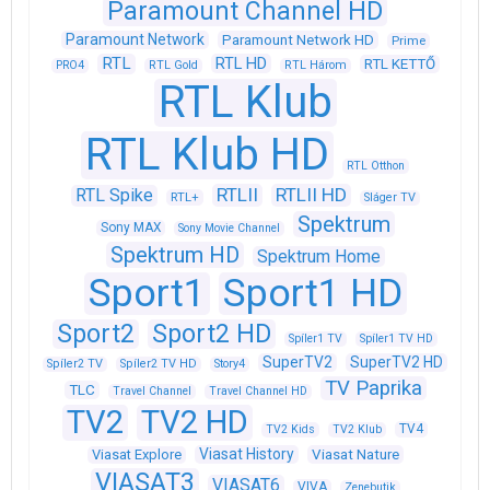
Paramount Channel HD
Paramount Network
Paramount Network HD
Prime
RTL
RTL HD
RTL KETTŐ
PRO4
RTL Gold
RTL Három
RTL Klub
RTL Klub HD
RTL Otthon
RTLII
RTLII HD
RTL Spike
RTL+
Sláger TV
Spektrum
Sony MAX
Sony Movie Channel
Spektrum HD
Spektrum Home
Sport1
Sport1 HD
Sport2
Sport2 HD
Spíler1 TV
Spíler1 TV HD
SuperTV2
SuperTV2 HD
Spíler2 TV
Spíler2 TV HD
Story4
TV Paprika
TLC
Travel Channel
Travel Channel HD
TV2
TV2 HD
TV4
TV2 Kids
TV2 Klub
Viasat History
Viasat Explore
Viasat Nature
VIASAT3
VIASAT6
VIVA
Zenebutik