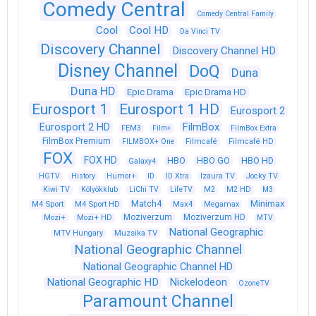
Comedy Central
Comedy Central Family
Cool
Cool HD
Da Vinci TV
Discovery Channel
Discovery Channel HD
Disney Channel
DoQ
Duna
Duna HD
Epic Drama
Epic Drama HD
Eurosport 1
Eurosport 1 HD
Eurosport 2
Eurosport 2 HD
FilmBox
FEM3
Film+
FilmBox Extra
FilmBox Premium
FILMBOX+ One
Filmcafé
Filmcafé HD
FOX
FOX HD
HBO
HBO GO
HBO HD
Galaxy4
HGTV
History
Humor+
ID
ID Xtra
Izaura TV
Jocky TV
Kiwi TV
Kölyökklub
LiChi TV
LifeTV
M2
M2 HD
M3
Match4
Minimax
M4 Sport
M4 Sport HD
Max4
Megamax
Moziverzum
Moziverzum HD
Mozi+
Mozi+ HD
MTV
National Geographic
Muzsika TV
MTV Hungary
National Geographic Channel
National Geographic Channel HD
National Geographic HD
Nickelodeon
OzoneTV
Paramount Channel