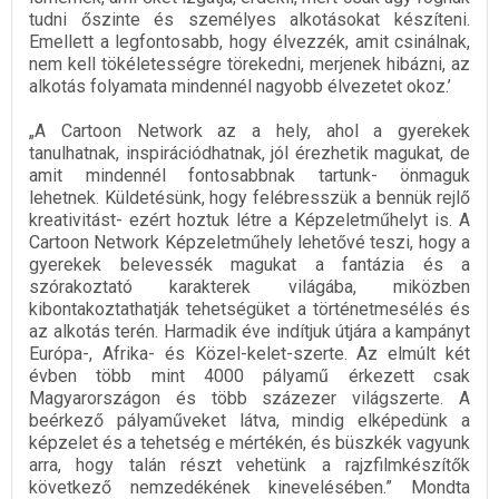
tudni őszinte és személyes alkotásokat készíteni.
Emellett a legfontosabb, hogy élvezzék, amit csinálnak,
nem kell tökéletességre törekedni, merjenek hibázni, az
alkotás folyamata mindennél nagyobb élvezetet okoz.’
„A Cartoon Network az a hely, ahol a gyerekek
tanulhatnak, inspirációdhatnak, jól érezhetik magukat, de
amit mindennél fontosabbnak tartunk- önmaguk
lehetnek. Küldetésünk, hogy felébresszük a bennük rejlő
kreativitást- ezért hoztuk létre a Képzeletműhelyt is. A
Cartoon Network Képzeletműhely lehetővé teszi, hogy a
gyerekek belevessék magukat a fantázia és a
szórakoztató karakterek világába, miközben
kibontakoztathatják tehetségüket a történetmesélés és
az alkotás terén. Harmadik éve indítjuk útjára a kampányt
Európa-, Afrika- és Közel-kelet-szerte. Az elmúlt két
évben több mint 4000 pályamű érkezett csak
Magyarországon és több százezer világszerte. A
beérkező pályaműveket látva, mindig elképedünk a
képzelet és a tehetség e mértékén, és büszkék vagyunk
arra, hogy talán részt vehetünk a rajzfilmkészítők
következő nemzedékének kinevelésében.” Mondta