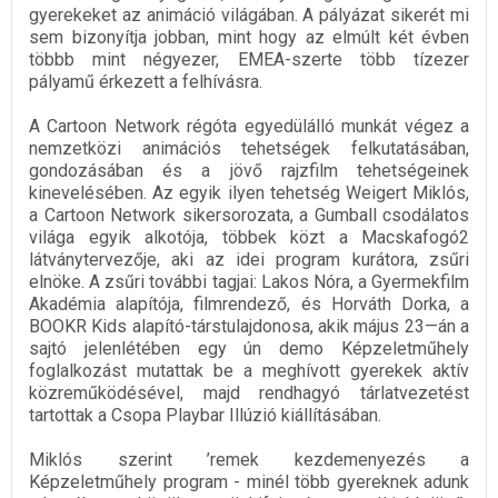
gyerekeket az animáció világában. A pályázat sikerét mi
sem bizonyítja jobban, mint hogy az elmúlt két évben
többb mint négyezer, EMEA-szerte több tízezer
pályamű érkezett a felhívásra.
A Cartoon Network régóta egyedülálló munkát végez a
nemzetközi animációs tehetségek felkutatásában,
gondozásában és a jövő rajzfilm tehetségeinek
kinevelésében. Az egyik ilyen tehetség Weigert Miklós,
a Cartoon Network sikersorozata, a Gumball csodálatos
világa egyik alkotója, többek közt a Macskafogó2
látványtervezője, aki az idei program kurátora, zsűri
elnöke. A zsűri további tagjai: Lakos Nóra, a Gyermekfilm
Akadémia alapítója, filmrendező, és Horváth Dorka, a
BOOKR Kids alapító-társtulajdonosa, akik május 23—án a
sajtó jelenlétében egy ún demo Képzeletműhely
foglalkozást mutattak be a meghívott gyerekek aktív
közreműködésével, majd rendhagyó tárlatvezetést
tartottak a Csopa Playbar Illúzió kiállításában.
Miklós szerint ’remek kezdemenyezés a
Képzeletműhely program - minél több gyereknek adunk