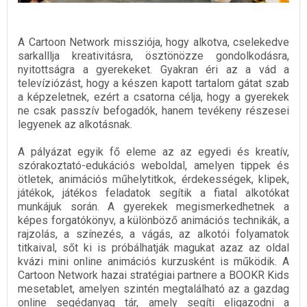
A Cartoon Network missziója, hogy alkotva, cselekedve
sarkalllja kreativitásra, ösztönözze gondolkodásra,
nyitottságra a gyerekeket. Gyakran éri az a vád a
televíziózást, hogy a készen kapott tartalom gátat szab
a képzeletnek, ezért a csatorna célja, hogy a gyerekek
ne csak passzív befogadók, hanem tevékeny részesei
legyenek az alkotásnak.
A pályázat egyik fő eleme az az egyedi és kreatív,
szórakoztató-edukációs weboldal, amelyen tippek és
ötletek, animációs műhelytitkok, érdekességek, klipek,
játékok, játékos feladatok segítik a fiatal alkotókat
munkájuk során. A gyerekek megismerkedhetnek a
képes forgatókönyv, a különböző animációs technikák, a
rajzolás, a színezés, a vágás, az alkotói folyamatok
titkaival, sőt ki is próbálhatják magukat azaz az oldal
kvázi mini online animációs kurzusként is működik. A
Cartoon Network hazai stratégiai partnere a BOOKR Kids
mesetablet, amelyen szintén megtalálható az a gazdag
online segédanyag tár, amely segíti eligazodni a