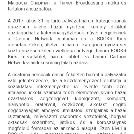
Malgosia Chapman, a Turner Broadcasting márka-és
tartalom aligazgatója.
A 2017. július 31-ig tartó pályázat három kategóriájának
összesen kilenc hazai nyertese komoly díjakkal
gazdagodhat: a kategória győztesek művei megjelennek
a Cartoon Network csatornán és a BOOKR Kids
mesetableteken, illetve a három kategória gyöztesei
közt összesen kilenc wellness hétvége, három BOOKR
Kids mesetablet, három tablet és három Cartoon
Network-ajándékcsomag talál gazdára.
A csatorna nemcsak online felületén buzdít a pályázatra
való jelentkezésre, de a kezdeményezést eljuttatja a
közoktatási intézményekbe is: évente több ezer
általános iskola számára teszi elérhetővé kiváló hazai
szaktanárok segítségével kidolgozott, komplett,
hiánypótló óraterveit, eszközeit, alkotást segítő
segédanyagait, amelyek útmutatóul szolgálnak a hazai
rajztanárok, művészeti csoportok vezetőinek, hogyan
oktassák közérthető, játékos és a korosztálynak
megfelelő formában az animáció alapjait. Ezen kívül a