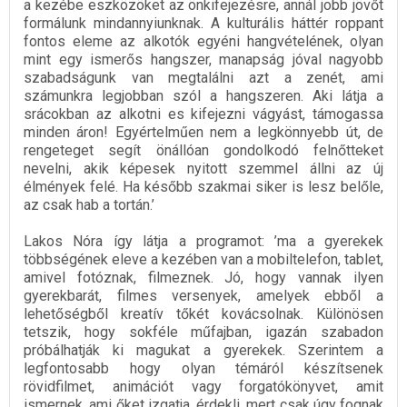
a kezébe eszközöket az önkifejezésre, annál jobb jövőt
formálunk mindannyiunknak. A kulturális háttér roppant
fontos eleme az alkotók egyéni hangvételének, olyan
mint egy ismerős hangszer, manapság jóval nagyobb
szabadságunk van megtalálni azt a zenét, ami
számunkra legjobban szól a hangszeren. Aki látja a
srácokban az alkotni es kifejezni vágyást, támogassa
minden áron! Egyértelműen nem a legkönnyebb út, de
rengeteget segít önállóan gondolkodó felnőtteket
nevelni, akik képesek nyitott szemmel állni az új
élmények felé. Ha később szakmai siker is lesz belőle,
az csak hab a tortán.’
Lakos Nóra így látja a programot: ’ma a gyerekek
többségének eleve a kezében van a mobiltelefon, tablet,
amivel fotóznak, filmeznek. Jó, hogy vannak ilyen
gyerekbarát, filmes versenyek, amelyek ebből a
lehetőségből kreatív tőkét kovácsolnak. Különösen
tetszik, hogy sokféle műfajban, igazán szabadon
próbálhatják ki magukat a gyerekek. Szerintem a
legfontosabb hogy olyan témáról készítsenek
rövidfilmet, animációt vagy forgatókönyvet, amit
ismernek, ami őket izgatja, érdekli, mert csak úgy fognak