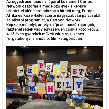
Az egyedi animációs világáról közismert Cartoon
Network csatorna a megelőző évek sikereire
tekintettel idén harmadszorra hirdeti meg, Európa,
Afrika és Közel-kelet szerte nagyszabású pályázatát
és alkotói programját, a Cartoon Network
Képzeletműhelyt, amelyre ifjú animáció-rajongók,
rajztehetségek vagy egyszerűen csak alkotó kedvű,
4-15 éves gyerekek műveit várja rajz, képes
forgatókönyv, animáció, film kategóriában.