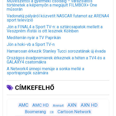
Művészettől a gyermeki csodáig – varázslatos
történetek a képernyőn a megújult FILMBOX+ One
műsorán
Vadonatúj pályáról közvetít NASCAR futamot az ARENA4
sport televízió
Jön a FINAL4 a Sport TV-n: a sztárcsapatok mellett a
Veszprém ifistái is ott lesznek Kölnben
Mediterrán nyár a TV Paprikán
Jön a hoki-vb a Sport TV-n
Hamarosan érkezik Stanley Tucci sorozatának új évada
Országos évadpremierek érkeznek a héten a TV4 és a
GALAXY4 csatornákra
A Network4 ünnepi menüje a sonka mellé a
sportrajongók számára
CÍMKEFELHŐ
AXN
AXN HD
AMC
AMC HD
Arena4
Cartoon Network
Boomerang
C8