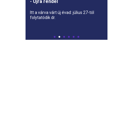
- Újra rendel
Itt a várva várt új évad: július 27-tól
folytatódik dr.