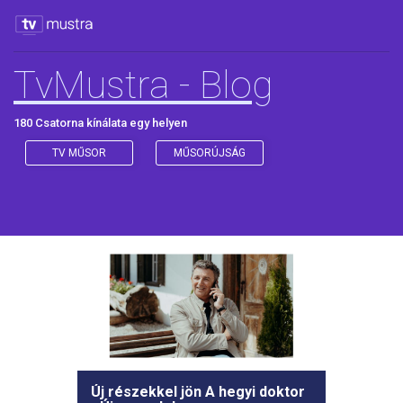
TvMustra - Blog
180 Csatorna kínálata egy helyen
TV MŰSOR
MŰSORÚJSÁG
Új részekkel jön A hegyi doktor