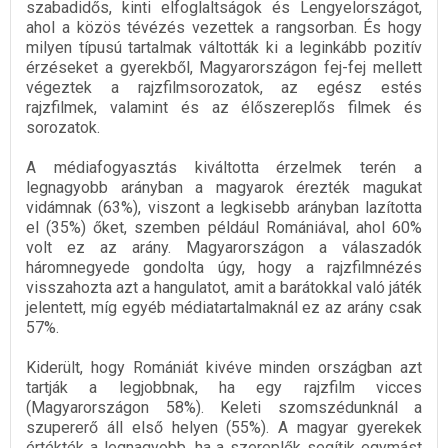
szabadidős, kinti elfoglaltságok és Lengyelországot,
ahol a közös tévézés vezettek a rangsorban. És hogy
milyen típusú tartalmak váltották ki a leginkább pozitív
érzéseket a gyerekből, Magyarországon fej-fej mellett
végeztek a rajzfilmsorozatok, az egész estés
rajzfilmek, valamint és az élőszereplős filmek és
sorozatok.
A médiafogyasztás kiváltotta érzelmek terén a
legnagyobb arányban a magyarok érezték magukat
vidámnak (63%), viszont a legkisebb arányban lazította
el (35%) őket, szemben például Romániával, ahol 60%
volt ez az arány. Magyarországon a válaszadók
háromnegyede gondolta úgy, hogy a rajzfilmnézés
visszahozta azt a hangulatot, amit a barátokkal való játék
jelentett, míg egyéb médiatartalmaknál ez az arány csak
57%.
Kiderült, hogy Romániát kivéve minden országban azt
tartják a legjobbnak, ha egy rajzfilm vicces
(Magyarországon 58%). Keleti szomszédunknál a
szupererő áll első helyen (55%). A magyar gyerekek
értékték a legnagyobb, ha a szereplők segítik egymást