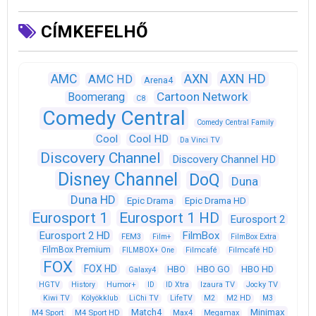
CÍMKEFELHŐ
AXN
AXN HD
AMC
AMC HD
Arena4
Cartoon Network
Boomerang
C8
Comedy Central
Comedy Central Family
Cool
Cool HD
Da Vinci TV
Discovery Channel
Discovery Channel HD
Disney Channel
DoQ
Duna
Duna HD
Epic Drama
Epic Drama HD
Eurosport 1
Eurosport 1 HD
Eurosport 2
Eurosport 2 HD
FilmBox
FEM3
Film+
FilmBox Extra
FilmBox Premium
FILMBOX+ One
Filmcafé
Filmcafé HD
FOX
FOX HD
HBO
HBO GO
HBO HD
Galaxy4
HGTV
History
Humor+
ID
ID Xtra
Izaura TV
Jocky TV
Kiwi TV
Kölyökklub
LiChi TV
LifeTV
M2
M2 HD
M3
Match4
Minimax
M4 Sport
M4 Sport HD
Max4
Megamax