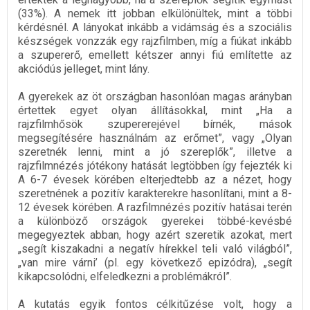
(33%). A nemek itt jobban elkülönültek, mint a többi
kérdésnél. A lányokat inkább a vidámság és a szociális
készségek vonzzák egy rajzfilmben, míg a fiúkat inkább
a szupererő, emellett kétszer annyi fiú említette az
akciódús jelleget, mint lány.
A gyerekek az öt országban hasonlóan magas arányban
értettek egyet olyan állításokkal, mint „Ha a
rajzfilmhősök szupererejével bírnék, mások
megsegítésére használnám az erőmet”, vagy „Olyan
szeretnék lenni, mint a jó szereplők”, illetve a
rajzfilmnézés jótékony hatását legtöbben így fejezték ki
A 6-7 évesek körében elterjedtebb az a nézet, hogy
szeretnének a pozitív karakterekre hasonlítani, mint a 8-
12 évesek körében. A razfilmnézés pozitív hatásai terén
a különböző országok gyerekei többé-kevésbé
megegyeztek abban, hogy azért szeretik azokat, mert
„segít kiszakadni a negatív hírekkel teli való világból”,
„van mire várni’ (pl. egy következő epizódra), „segít
kikapcsolódni, elfeledkezni a problémákról”.
A kutatás egyik fontos célkitűzése volt, hogy a