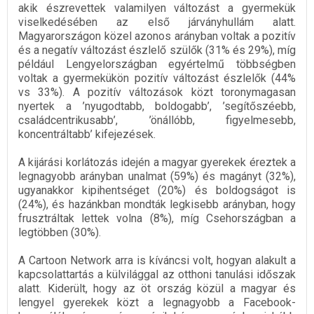
akik észrevettek valamilyen változást a gyermekük
viselkedésében az első járványhullám alatt.
Magyarországon közel azonos arányban voltak a pozitív
és a negatív változást észlelő szülők (31% és 29%), míg
például Lengyelországban egyértelmű többségben
voltak a gyermekükön pozitív változást észlelők (44%
vs 33%). A pozitív változások közt toronymagasan
nyertek a ’nyugodtabb, boldogabb’, ’segítőszéebb,
családcentrikusabb’, ’önállóbb, figyelmesebb,
koncentráltabb’ kifejezések.
A kijárási korlátozás idején a magyar gyerekek éreztek a
legnagyobb arányban unalmat (59%) és magányt (32%),
ugyanakkor kipihentséget (20%) és boldogságot is
(24%), és hazánkban mondták legkisebb arányban, hogy
frusztráltak lettek volna (8%), míg Csehországban a
legtöbben (30%).
A Cartoon Network arra is kíváncsi volt, hogyan alakult a
kapcsolattartás a külvilággal az otthoni tanulási időszak
alatt. Kiderült, hogy az öt ország közül a magyar és
lengyel gyerekek közt a legnagyobb a Facebook-