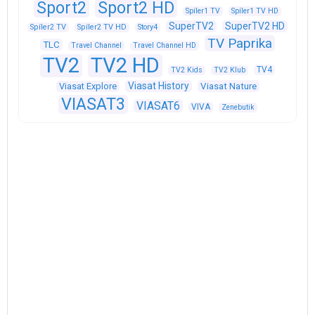
Sport2
Sport2 HD
Spíler1 TV
Spíler1 TV HD
SuperTV2
SuperTV2 HD
Spíler2 TV
Spíler2 TV HD
Story4
TV Paprika
TLC
Travel Channel
Travel Channel HD
TV2
TV2 HD
TV4
TV2 Kids
TV2 Klub
Viasat History
Viasat Explore
Viasat Nature
VIASAT3
VIASAT6
VIVA
Zenebutik