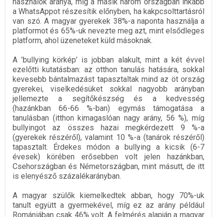
használók aránya, míg a másik három országban inkább
a WhatsAppot részesítik előnyben, ha kakpcsolttartásról
van szó. A magyar gyerekek 38%-a naponta használja a
platformot és 65%-uk nevezte meg azt, mint elsődleges
platform, ahol üzeneteket küld másoknak.
A ’bullying körkép’ is jobban alakult, mint a két évvel
ezelőtti kutatásban: az otthon tanulás hatására, sokkal
kevesebb bántalmazást tapasztaltak mind az öt ország
gyerekei, viselkedésüket sokkal nagyobb arányban
jellemezte a segítőkészség és a kedvesség
(hazánkban 66-66 %-ban) egymás támogatása a
tanulásban (itthon kimagaslóan nagy arány, 56 %), míg
bullyingot az összes hazai megkérdezett 9 %-a
(gyerekek részéről), valamint 10 %-a (tanárok részéről)
tapasztalt. Érdekes módon a bullying a kicsik (6-7
évesek) körében erősebben volt jelen hazánkban,
Csehországban és Németországban, mint másutt, de itt
is elenyésző százalékarányban.
A magyar szülők kiemelkedtek abban, hogy 70%-uk
tanult együtt a gyermekével, míg ez az arány például
Romániában csak 46% volt. A felmérés alapján a magyar