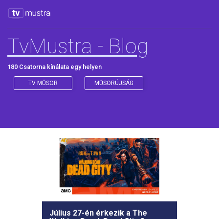
TvMustra - Blog
180 Csatorna kínálata egy helyen
TV MŰSOR
MŰSORÚJSÁG
Július 27-én érkezik a The