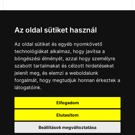
Az oldal sütiket használ
Az oldal sütiket és egyéb nyomkövető
technológiákat alkalmaz, hogy javítsa a
böngészési élményét, azzal hogy személyre
szabott tartalmakat és célzott hirdetéseket
jelenít meg, és elemzi a weboldalunk
forgalmát, hogy megtudjuk honnan érkeztek a
látogatóink.
Minden jog fenntartva © 2008 - 2026
4Web Kft.
Elfogadom
A csatornák a műsorváltoztatás jogát
fenntartják! A portál üzemeltetője semmiféle
Elutasítom
felelősséget nem vállal a weboldalon
megjelentetett hirdetések tartalmáért, illetve a
Beállítások megváltoztatása
hirdetésekhez feltöltött képekért!