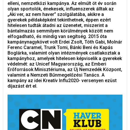
elleni, nemzetközi kampánya. Az elmúlt öt év során
olyan sportolók, énekesek, influenszerek álltak az
„Aki ver, az nem haver” szolgálatába, akikre a
gyerekek példaképként tekinthetnek, éppen ezért
hitelesen tudták átadni az üzenetet, miszerint a
bántalmazás semmilyen körülmények között nem
elfogadható, és mindig van segítség. 2015 óta
kampánynagykövet volt Erdei Zsolt, Tóth Gabi, Molnár
Ferenc Caramel, Trunk Tomi, Bánki Beni és Kapás
Boglárka, valamint olyan intézmények csatlakoztak a
kampányhoz, amelyek hitelesen képviselik a gyerekek
védelmét: az Unicef Magyarország, az Emberi
Erőforrások Minisztériuma, az Új Nemzedék Központ,
valamint a Nemzeti Bűnmegelőzési Tanács. A
kampány az idei Kreatív Influ2020- versenyen ezüst
díjazást ért el.