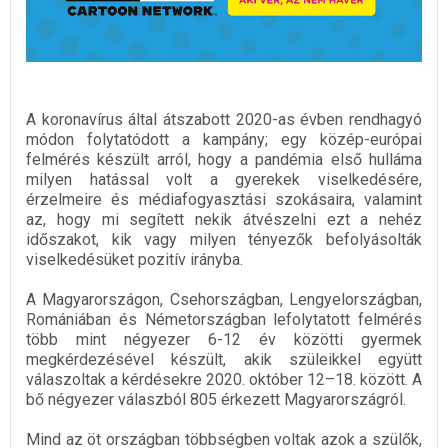
A koronavírus által átszabott 2020-as évben rendhagyó
módon folytatódott a kampány; egy közép-európai
felmérés készült arról, hogy a pandémia első hulláma
milyen hatással volt a gyerekek viselkedésére,
érzelmeire és médiafogyasztási szokásaira, valamint
az, hogy mi segített nekik átvészelni ezt a nehéz
időszakot, kik vagy milyen tényezők befolyásolták
viselkedésüket pozitív irányba.
A Magyarországon, Csehországban, Lengyelországban,
Romániában és Németországban lefolytatott felmérés
több mint négyezer 6-12 év közötti gyermek
megkérdezésével készült, akik szüleikkel együtt
válaszoltak a kérdésekre 2020. október 12–18. között. A
bő négyezer válaszból 805 érkezett Magyarországról.
Mind az öt országban többségben voltak azok a szülők,