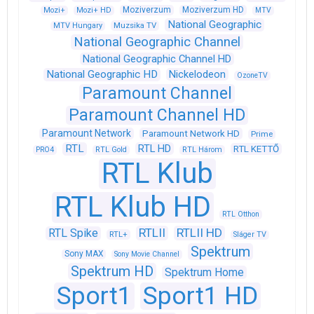
Moziverzum
Moziverzum HD
Mozi+
Mozi+ HD
MTV
National Geographic
Muzsika TV
MTV Hungary
National Geographic Channel
National Geographic Channel HD
National Geographic HD
Nickelodeon
OzoneTV
Paramount Channel
Paramount Channel HD
Paramount Network
Paramount Network HD
Prime
RTL
RTL HD
RTL KETTŐ
PRO4
RTL Gold
RTL Három
RTL Klub
RTL Klub HD
RTL Otthon
RTLII
RTLII HD
RTL Spike
RTL+
Sláger TV
Spektrum
Sony MAX
Sony Movie Channel
Spektrum HD
Spektrum Home
Sport1
Sport1 HD