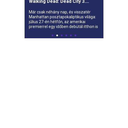
Walking Dead: Dead City 3.
évada az AMC-re
Már csak néhány nap, és visszatér
Manhattan posztapokaliptikus világa:
július 27-én hétfőn, az amerikai
premierrel egy időben debütál itthon is
az AMC-n a The Walking Dead: Dead
City harmadik évada.