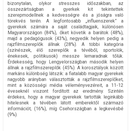
bizonytalan, olykor stresszes időszakban, az
összezártságban a gyerkek kit tekintettek
szerepmodellnek a kedvességre és a jóságra való
törekvés terén. A legfontosabb „influenszerek” a
gyerekek számára a saját családtagjaik, különösen
Magyarországon (84%), őket követik a barátok (48%),
majd a pedagógusok (43%), negyedik helyen pedig a
rajzfilmszereplők állnak (28%). A többi kategória
(színészek, élő szereplők a tévéből, sportolók,
énekesek, politikusok) messze lemaradnak tőlük.
Érdekesség, hogy Lengyelországban második helyen
állnak a rajzfilmszereplők (45%). A korosztályok között
markáns különbség látszik: a fiatalabb magyar gyerekek
nagyobb arányban választották a rajzfilmszereplőket,
mint a közösségi média véleményvezéreit, a 11-12
éveseknél viszont fordított az eredmény. Szintén
érdekes, hogy a magyar gyerekek tartották leginkább
hitelesnek a tévében látott emberektől származó
információt, (16%), míg Csehországban a legkevésbé
(9%).