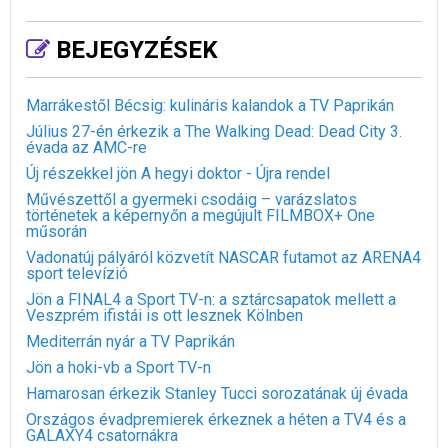
BEJEGYZÉSEK
Marrákestől Bécsig: kulináris kalandok a TV Paprikán
Július 27-én érkezik a The Walking Dead: Dead City 3.
évada az AMC-re
Új részekkel jön A hegyi doktor - Újra rendel
Művészettől a gyermeki csodáig – varázslatos
történetek a képernyőn a megújult FILMBOX+ One
műsorán
Vadonatúj pályáról közvetít NASCAR futamot az ARENA4
sport televízió
Jön a FINAL4 a Sport TV-n: a sztárcsapatok mellett a
Veszprém ifistái is ott lesznek Kölnben
Mediterrán nyár a TV Paprikán
Jön a hoki-vb a Sport TV-n
Hamarosan érkezik Stanley Tucci sorozatának új évada
Országos évadpremierek érkeznek a héten a TV4 és a
GALAXY4 csatornákra