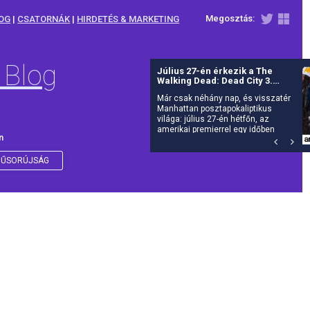
Megosztás:
OG
|
CSATORNÁK
|
HIRDETÉS & MARKETING
 Blog
Július 27-én érkezik a The
Walking Dead: Dead City 3.
évada az AMC-re
Már csak néhány nap, és visszatér
Manhattan posztapokaliptikus
világa: július 27-én hétfőn, az
amerikai premierrel egy időben
n
debütál itthon is az AMC-n a The
Walking Dead: Dead City harmadik
évada.
ŰSORÚJSÁG