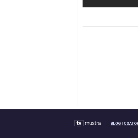
BLOG
|
CSATO