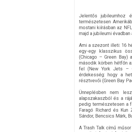
Jelentős jubileumhoz 
természetesen Amerikába
mostani kiírásban az NFL-
majd a jubileumi évadban 
Ami a szezont illeti: 16 
egy-egy klasszikus öss
(Chicago – Green Bay) a 
második körben hétfőn az
fel (New York Jets – C
érdekesség: hogy a het
résztvevői (Green Bay Pa
Ünneplésben nem lesz
alapszakaszból és a ráj
pedig természetesen a f
Faragó Richard és Kun 
Sándor, Bencsics Márk, Bu
A Trash Talk című műsor 