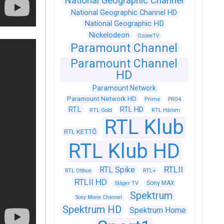
National Geographic Channel
National Geographic Channel HD
National Geographic HD
Nickelodeon
OzoneTV
Paramount Channel
Paramount Channel
HD
Paramount Network
Paramount Network HD
Prime
PRO4
RTL
RTL HD
RTL Gold
RTL Három
RTL Klub
RTL KETTŐ
RTL Klub HD
RTLII
RTL Spike
RTL+
RTL Otthon
RTLII HD
Sony MAX
Sláger TV
Spektrum
Sony Movie Channel
Spektrum HD
Spektrum Home