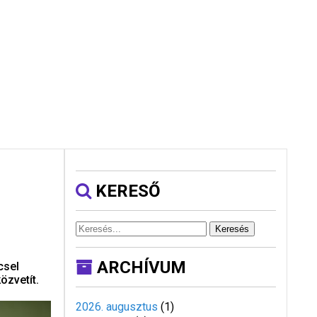
KERESŐ
Keresés
ARCHÍVUM
csel
özvetít.
2026. augusztus
(
1
)