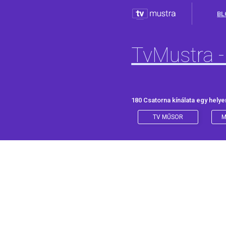
BL
TvMustra -
180 Csatorna kínálata egy helye
TV MŰSOR
M