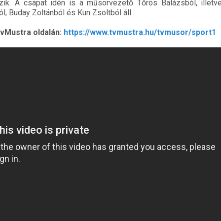
ozik. A csapat idén is a műsorvezető Tőrös Balázsból, illet
, Buday Zoltánból és Kun Zsoltból áll.
vMustra oldalán:
https://www.tvmustra.hu/tvmusor/sport1