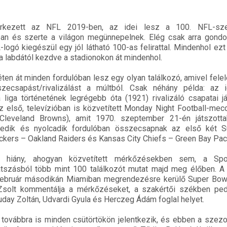
érkezett az NFL 2019-ben, az idei lesz a 100. NFL-sze
n és szerte a világon megünnepelnek. Elég csak arra gondol
logó kiegészül egy jól látható 100-as felirattal. Mindenhol ezt
a labdától kezdve a stadionokon át mindenhol.
héten át minden fordulóban lesz egy olyan találkozó, amivel fele
zecsapást/rivalizálást a múltból. Csak néhány példa: az i
liga történetének legrégebb óta (1921) rivalizáló csapatai j
 első, televízióban is közvetített Monday Night Football-mec
leveland Browns), amit 1970. szeptember 21-én játszotta
edik és nyolcadik fordulóban összecsapnak az első két 
ckers – Oakland Raiders és Kansas City Chiefs – Green Bay Pac
 hiány, ahogyan közvetített mérkőzésekben sem, a Sp
átszásból több mint 100 találkozót mutat majd meg élőben. A
ebruár másodikán Miamiban megrendezésre kerülő Super Bowl
Zsolt kommentálja a mérkőzéseket, a szakértői székben pe
day Zoltán, Udvardi Gyula és Herczeg Ádám foglal helyet.
továbbra is minden csütörtökön jelentkezik, és ebben a szez