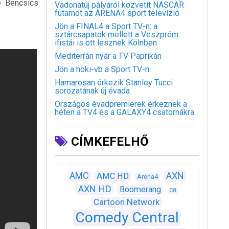
ve Bencsics
Vadonatúj pályáról közvetít NASCAR
futamot az ARENA4 sport televízió
Jön a FINAL4 a Sport TV-n: a
sztárcsapatok mellett a Veszprém
ifistái is ott lesznek Kölnben
Mediterrán nyár a TV Paprikán
Jön a hoki-vb a Sport TV-n
Hamarosan érkezik Stanley Tucci
sorozatának új évada
Országos évadpremierek érkeznek a
héten a TV4 és a GALAXY4 csatornákra
CÍMKEFELHŐ
AXN
AMC
AMC HD
Arena4
AXN HD
Boomerang
C8
Cartoon Network
Comedy Central