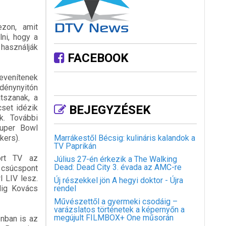
zon, amit
ni, hogy a
 használják
FACEBOOK
levenítenek
dénynyitón
átszanak, a
cset idézik
BEJEGYZÉSEK
k. További
Super Bowl
kers).
Marrákestől Bécsig: kulináris kalandok a
TV Paprikán
ort TV az
Július 27-én érkezik a The Walking
Dead: Dead City 3. évada az AMC-re
 csúcspont
 LIV lesz.
Új részekkel jön A hegyi doktor - Újra
dig Kovács
rendel
Művészettől a gyermeki csodáig –
varázslatos történetek a képernyőn a
megújult FILMBOX+ One műsorán
onban is az