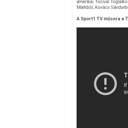
amerikai focival foglalk
Márkból, Kovács Sándorból
A Sport1 TV műsora a T