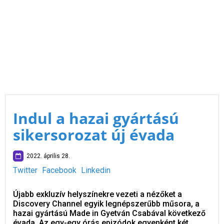
Indul a hazai gyártású
sikersorozat új évada
2022. április 28.
Twitter
Facebook
Linkedin
Újabb exkluzív helyszínekre vezeti a nézőket a
Discovery Channel egyik legnépszerűbb műsora, a
hazai gyártású Made in Gyetván Csabával következő
évada. Az egy-egy órás epizódok egyenként két