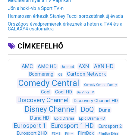
Mediterrán nyár a TV Paprikán
Jön a hoki-vb a Sport TV-n
Hamarosan érkezik Stanley Tucci sorozatának új évada
Országos évadpremierek érkeznek a héten a TV4 és a
GALAXY4 csatornákra
CÍMKEFELHŐ
AXN
AXN HD
AMC
AMC HD
Arena4
Cartoon Network
Boomerang
C8
Comedy Central
Comedy Central Family
Cool
Cool HD
Da Vinci TV
Discovery Channel
Discovery Channel HD
Disney Channel
DoQ
Duna
Duna HD
Epic Drama
Epic Drama HD
Eurosport 1
Eurosport 1 HD
Eurosport 2
Eurosport 2 HD
FilmBox
FEM3
Film+
FilmBox Extra