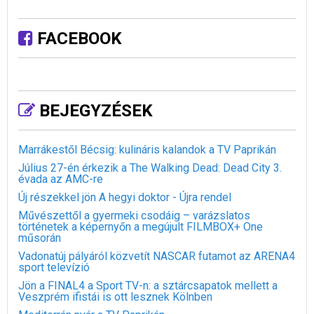
FACEBOOK
BEJEGYZÉSEK
Marrákestől Bécsig: kulináris kalandok a TV Paprikán
Július 27-én érkezik a The Walking Dead: Dead City 3.
évada az AMC-re
Új részekkel jön A hegyi doktor - Újra rendel
Művészettől a gyermeki csodáig – varázslatos
történetek a képernyőn a megújult FILMBOX+ One
műsorán
Vadonatúj pályáról közvetít NASCAR futamot az ARENA4
sport televízió
Jön a FINAL4 a Sport TV-n: a sztárcsapatok mellett a
Veszprém ifistái is ott lesznek Kölnben