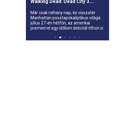
Walking Dead: Dead City 3.
évada az AMC-re
Már csak néhány nap, és visszatér
Manhattan posztapokaliptikus világa:
július 27-én hétfőn, az amerikai
premierrel egy időben debütál itthon is
az AMC-n a The Walking Dead: Dead
City harmadik évada.