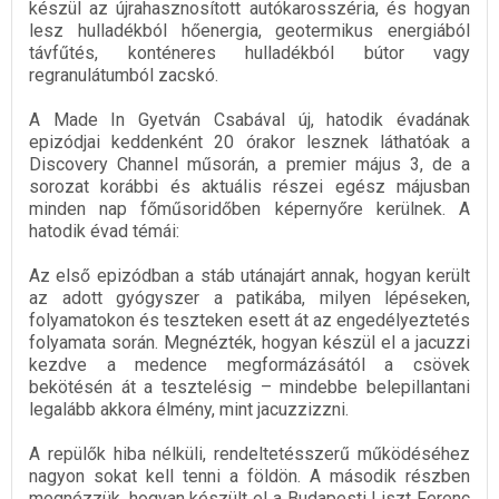
készül az újrahasznosított autókarosszéria, és hogyan
lesz hulladékból hőenergia, geotermikus energiából
távfűtés, konténeres hulladékból bútor vagy
regranulátumból zacskó.
A Made In Gyetván Csabával új, hatodik évadának
epizódjai keddenként 20 órakor lesznek láthatóak a
Discovery Channel műsorán, a premier május 3, de a
sorozat korábbi és aktuális részei egész májusban
minden nap főműsoridőben képernyőre kerülnek. A
hatodik évad témái:
Az első epizódban a stáb utánajárt annak, hogyan került
az adott gyógyszer a patikába, milyen lépéseken,
folyamatokon és teszteken esett át az engedélyeztetés
folyamata során. Megnézték, hogyan készül el a jacuzzi
kezdve a medence megformázásától a csövek
bekötésén át a tesztelésig – mindebbe belepillantani
legalább akkora élmény, mint jacuzzizzni.
A repülők hiba nélküli, rendeltetésszerű működéséhez
nagyon sokat kell tenni a földön. A második részben
megnézzük, hogyan készült el a Budapesti Liszt Ferenc