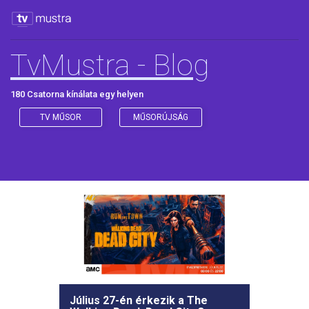
TvMustra - Blog
180 Csatorna kínálata egy helyen
TV MŰSOR
MŰSORÚJSÁG
Július 27-én érkezik a The