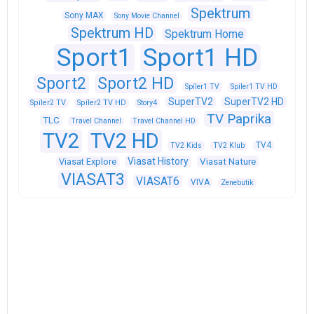
Spektrum
Sony MAX
Sony Movie Channel
Spektrum HD
Spektrum Home
Sport1
Sport1 HD
Sport2
Sport2 HD
Spíler1 TV
Spíler1 TV HD
SuperTV2
SuperTV2 HD
Spíler2 TV
Spíler2 TV HD
Story4
TV Paprika
TLC
Travel Channel
Travel Channel HD
TV2
TV2 HD
TV4
TV2 Kids
TV2 Klub
Viasat History
Viasat Explore
Viasat Nature
VIASAT3
VIASAT6
VIVA
Zenebutik