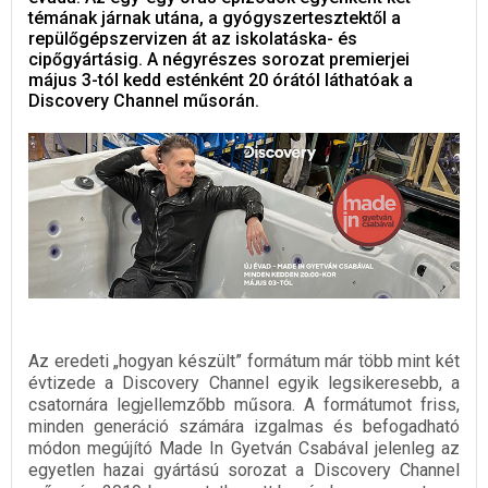
témának járnak utána, a gyógyszertesztektől a
repülőgépszervizen át az iskolatáska- és
cipőgyártásig. A négyrészes sorozat premierjei
május 3-tól kedd esténként 20 órától láthatóak a
Discovery Channel műsorán.
Az eredeti „hogyan készült” formátum már több mint két
évtizede a Discovery Channel egyik legsikeresebb, a
csatornára legjellemzőbb műsora. A formátumot friss,
minden generáció számára izgalmas és befogadható
módon megújító Made In Gyetván Csabával jelenleg az
egyetlen hazai gyártású sorozat a Discovery Channel