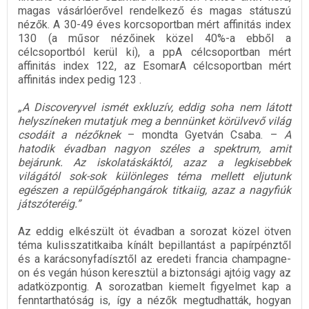
magas vásárlóerővel rendelkező és magas státuszú
nézők. A 30-49 éves korcsoportban mért affinitás index
130 (a műsor nézőinek közel 40%-a ebből a
célcsoportból kerül ki), a ppA célcsoportban mért
affinitás index 122, az EsomarA célcsoportban mért
affinitás index pedig 123 .
„A Discoveryvel ismét exkluzív, eddig soha nem látott
helyszíneken mutatjuk meg a bennünket körülvevő világ
csodáit a nézőknek
– mondta Gyetván Csaba. –
A
hatodik évadban nagyon széles a spektrum, amit
bejárunk. Az iskolatáskáktól, azaz a legkisebbek
világától sok-sok különleges téma mellett eljutunk
egészen a repülőgéphangárok titkaiig, azaz a nagyfiúk
játszóteréig.”
Az eddig elkészült öt évadban a sorozat közel ötven
téma kulisszatitkaiba kínált bepillantást a papírpénztől
és a karácsonyfadísztől az eredeti francia champagne-
on és vegán húson keresztül a biztonsági ajtóig vagy az
adatközpontig. A sorozatban kiemelt figyelmet kap a
fenntarthatóság is, így a nézők megtudhatták, hogyan