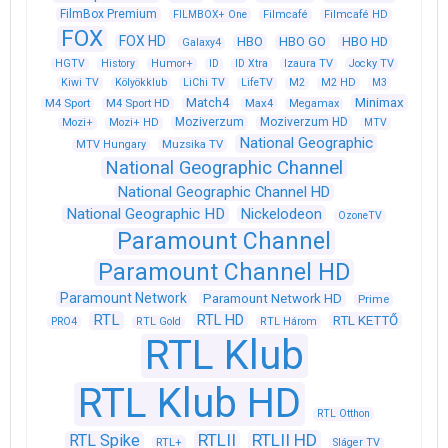
FilmBox Premium
FILMBOX+ One
Filmcafé
Filmcafé HD
FOX
FOX HD
HBO
HBO GO
HBO HD
Galaxy4
HGTV
History
Humor+
ID
ID Xtra
Izaura TV
Jocky TV
Kiwi TV
Kölyökklub
LiChi TV
LifeTV
M2
M2 HD
M3
Match4
Minimax
M4 Sport
M4 Sport HD
Max4
Megamax
Moziverzum
Moziverzum HD
Mozi+
Mozi+ HD
MTV
National Geographic
Muzsika TV
MTV Hungary
National Geographic Channel
National Geographic Channel HD
National Geographic HD
Nickelodeon
OzoneTV
Paramount Channel
Paramount Channel HD
Paramount Network
Paramount Network HD
Prime
RTL
RTL HD
RTL KETTŐ
PRO4
RTL Gold
RTL Három
RTL Klub
RTL Klub HD
RTL Otthon
RTLII
RTLII HD
RTL Spike
RTL+
Sláger TV