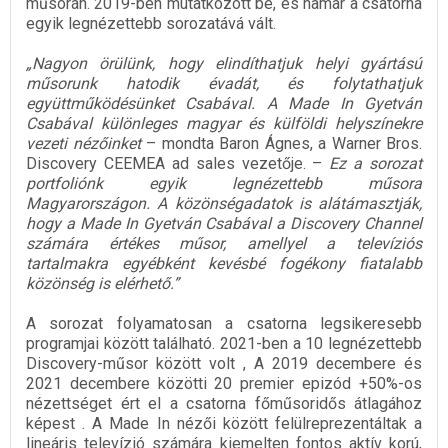
műsorán. 2019-ben mutatkozott be, és hamar a csatorna
egyik legnézettebb sorozatává vált.
„Nagyon örülünk, hogy elindíthatjuk helyi gyártású
műsorunk hatodik évadát, és folytathatjuk
együttműködésünket Csabával. A Made In Gyetván
Csabával különleges magyar és külföldi helyszínekre
vezeti nézőinket
– mondta Baron Ágnes, a Warner Bros.
Discovery CEEMEA ad sales vezetője. –
Ez a sorozat
portfoliónk egyik legnézettebb műsora
Magyarországon. A közönségadatok is alátámasztják,
hogy a Made In Gyetván Csabával a Discovery Channel
számára értékes műsor, amellyel a televíziós
tartalmakra egyébként kevésbé fogékony fiatalabb
közönség is elérhető.”
A sorozat folyamatosan a csatorna legsikeresebb
programjai között található. 2021-ben a 10 legnézettebb
Discovery-műsor között volt , A 2019 decembere és
2021 decembere közötti 20 premier epizód +50%-os
nézettséget ért el a csatorna főműsoridős átlagához
képest . A Made In nézői között felülreprezentáltak a
lineáris televízió számára kiemelten fontos aktív korú,