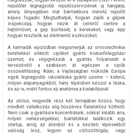
repülőtér legnagyobb repülőszervizének új hangárja,
amely lényegében már bármekkora méretű repülőt
képes fogadni. Megtudhatjuk, hogyan zajlik a gépek
inspekciója, hogyan nézik át centiről centire a
hajtóművet, a gép borítását, a kerekeket, vagy épp
hogyan tesztelik az életmentő eszközöket.
A harmadik epizódban megismerjük az orvostechnikai
betétekkel ellátott cipőket gyártó kiskunfélegyházi
üzemet, és végignézzük a gyártás folyamatát a
tervezéstől a szabáson át egészen a cipők
összeállításáig. Adán, a Vajdaságban működik Európa
egyik legnagyobb iskolatáska gyártó üzeme – kiderül,
milyen alapanyagokból, hány lépésben készül a táska,
és az is, miért fontos az anatómia a kialakításnál.
Az utolsó, negyedik rész két témájában közös, hogy
mindkét vállalkozás alig húszéves fiatalokhoz köthető.
Nem csak a gyártásra koncentrálunk, sokkal inkább arra,
milyen nehézségekkel, buktatókkal találkozik egy
startup, amíg az álomból és a kezdeti lépésekből
valóság lesz, legyen az víztisztítógép, vagy