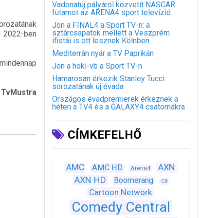
Vadonatúj pályáról közvetít NASCAR
futamot az ARENA4 sport televízió
sorozatának
Jön a FINAL4 a Sport TV-n: a
sztárcsapatok mellett a Veszprém
on 2022-ben
ifistái is ott lesznek Kölnben
Mediterrán nyár a TV Paprikán
 mindennap
Jön a hoki-vb a Sport TV-n
Hamarosan érkezik Stanley Tucci
sorozatának új évada
ustra
Országos évadpremierek érkeznek a
héten a TV4 és a GALAXY4 csatornákra
CÍMKEFELHŐ
AXN
AMC
AMC HD
Arena4
AXN HD
Boomerang
C8
Cartoon Network
Comedy Central