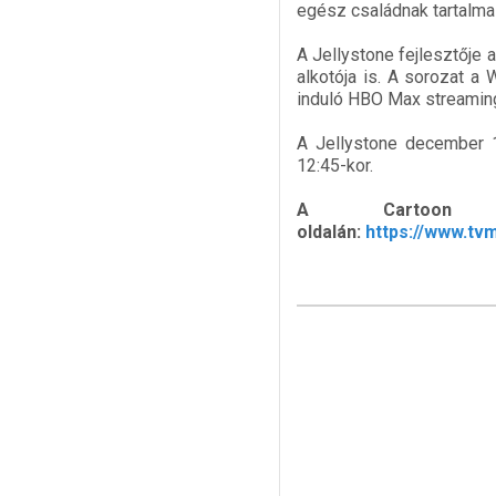
egész családnak tartalmas
A Jellystone fejlesztője 
alkotója is. A sorozat a
induló HBO Max streaming
A Jellystone december 1
12:45-kor.
A Cartoon
oldalán:
https://www.tv