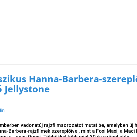
sszikus Hanna-Barbera-szerep
 Jellystone
din
berben vadonatúj rajzfilmsorozatot mutat be, amelyben új 
na-Barbera-rajzfilmek szereplőivel, mint a Foxi Maxi, a Maci 
 vagy a Jonny Quest. Többükkel több mint 30 év szünet után