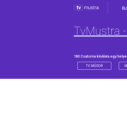
BL
TvMustra -
180 Csatorna kínálata egy helye
TV MŰSOR
M