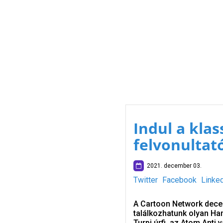
Indul a kla
felvonultató
2021. december 03.
Twitter
Facebook
Linke
A Cartoon Network decem
találkozhatunk olyan Han
Turpi úrfi, az Atom Anti