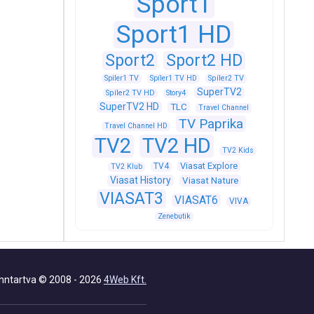
Sport1
Sport1 HD
Sport2
Sport2 HD
Spíler1 TV
Spíler1 TV HD
Spíler2 TV
SuperTV2
Spíler2 TV HD
Story4
SuperTV2 HD
TLC
Travel Channel
TV Paprika
Travel Channel HD
TV2
TV2 HD
TV2 Kids
Viasat Explore
TV4
TV2 Klub
Viasat History
Viasat Nature
VIASAT3
VIASAT6
VIVA
Zenebutik
nntartva © 2008 - 2026
4Web Kft.