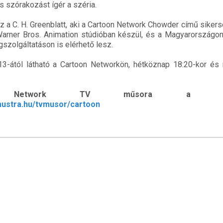
 szórakozást ígér a széria.
az a C. H. Greenblatt, aki a Cartoon Network Chowder című siker
 Warner Bros. Animation stúdióban készül, és a Magyarország
szolgáltatáson is elérhető lesz.
3-ától látható a Cartoon Networkön, hétköznap 18:20-kor és
 Network TV műsora a TvM
mustra.hu/tvmusor/cartoon