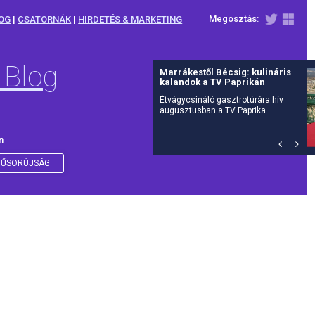
Megosztás:
OG
|
CSATORNÁK
|
HIRDETÉS & MARKETING
 Blog
Július 27-én érkezik a The
Walking Dead: Dead City 3.
évada az AMC-re
Már csak néhány nap, és visszatér
Manhattan posztapokaliptikus
világa: július 27-én hétfőn, az
amerikai premierrel egy időben
n
debütál itthon is az AMC-n a The
Walking Dead: Dead City harmadik
évada.
ŰSORÚJSÁG