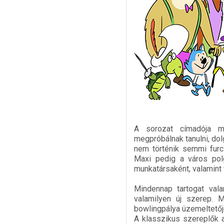
A sorozat címadója ma
megpróbálnak tanulni, dol
nem történik semmi furc
Maxi pedig a város polg
munkatársaként, valamint v
Mindennap tartogat vala
valamilyen új szerep. M
bowlingpálya üzemeltetőj
A klasszikus szereplők a