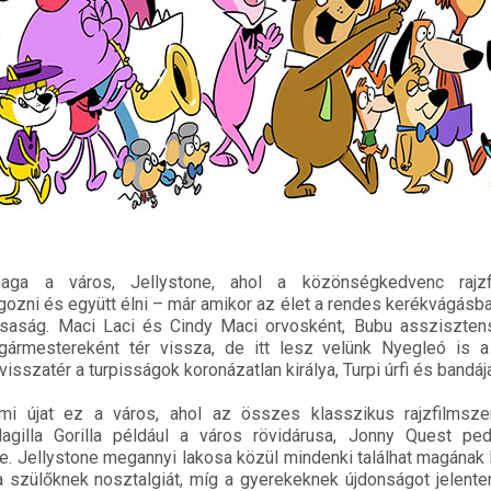
ga a város, Jellystone, ahol a közönségkedvenc rajzfi
gozni és együtt élni – már amikor az élet a rendes kerékvágásban
saság. Maci Laci és Cindy Maci orvosként, Bubu asszisztens
ármestereként tér vissza, de itt lesz velünk Nyegleó is a
isszatér a turpisságok koronázatlan királya, Turpi úrfi és bandája
mi újat ez a város, ahol az összes klasszikus rajzfilmszer
agilla Gorilla például a város rövidárusa, Jonny Quest ped
e. Jellystone megannyi lakosa közül mindenki találhat magának
 szülőknek nosztalgiát, míg a gyerekeknek újdonságot jelente