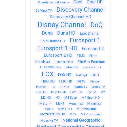
Cool
Cool HD
Comedy Central Family
Discovery Channel
Da Vinci TV
Discovery Channel HD
Disney Channel
DoQ
Duna
Duna HD
Epic Drama
Eurosport 1
Epic Drama HD
Eurosport 1 HD
Eurosport 2
Eurosport 2 HD
FEM3
Film+
FilmBox
FilmBox Premium
FilmBox Extra
FILMBOX+ One
Filmcafé
Filmcafé HD
FOX
FOX HD
HBO
Galaxy4
HBO GO
HBO HD
HGTV
History
Humor+
ID
ID Xtra
Izaura TV
Jocky TV
Kiwi TV
Kölyökklub
LiChi TV
LifeTV
M2
M4 Sport
M4 Sport HD
M2 HD
M3
Match4
Minimax
Max4
Megamax
Moziverzum
Mozi+
Mozi+ HD
Moziverzum HD
MTV
MTV Hungary
National Geographic
Muzsika TV