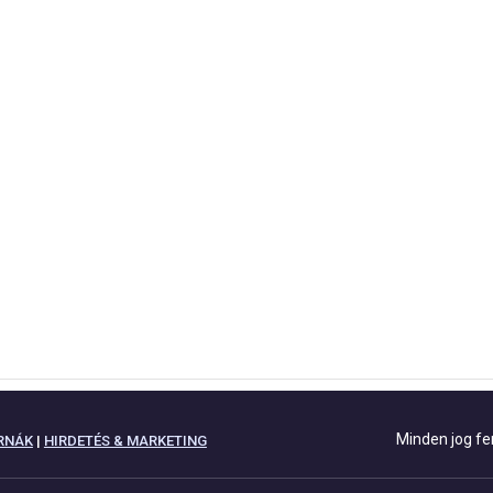
Minden jog fe
RNÁK
|
HIRDETÉS & MARKETING