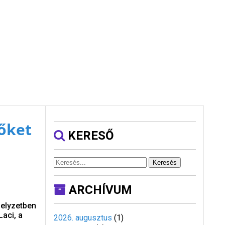
lőket
KERESŐ
Keresés
ARCHÍVUM
helyzetben
Laci, a
2026. augusztus
(
1
)