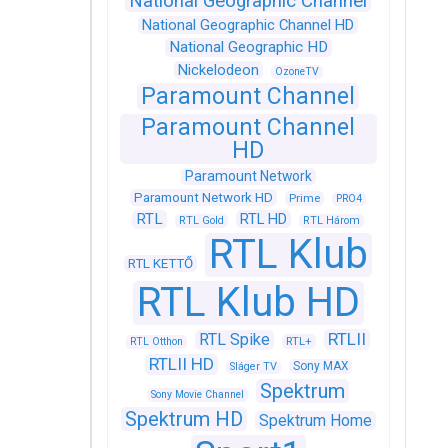
National Geographic Channel
National Geographic Channel HD
National Geographic HD
Nickelodeon
OzoneTV
Paramount Channel
Paramount Channel
HD
Paramount Network
Paramount Network HD
Prime
PRO4
RTL
RTL HD
RTL Gold
RTL Három
RTL Klub
RTL KETTŐ
RTL Klub HD
RTLII
RTL Spike
RTL+
RTL Otthon
RTLII HD
Sony MAX
Sláger TV
Spektrum
Sony Movie Channel
Spektrum HD
Spektrum Home