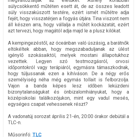
megváltoztatják az életüket. Ashely korábban
súlycsökkentő műtéten esett át, de az összes leadott
súly visszakúszott testére, ezért ismét műtétre adja
fejét, hogy visszatérjen a fogyás útjára. Tina viszont nem
áll készen arra, hogy vállalja a műtét kockázatát, ezért
azt tervezi, hogy magától adja majd le a plusz kilókat.
A kempingezéstől, az óceánban való úszásig, a barátnők
eltökéltek abban, hogy megszabaduljanak az ülést
igénylő szokásaiktól, melyek mostani állapotukhoz
vezettek. Legyen szó testmozgásról, orvosi
időpontokról vagy terápiáról, egymásra támaszkodnak,
hogy túljussanak ezen a kihíváson. De a négy erős
személyiség néha még egymás tollait is felborzolja.
Vajon a banda képes lesz időben leküzdeni
bizonytalanságukat és önbizalomhiányukat, hogy a
középiskolai találkozójukon, mint egy vadul mesés,
egységes csapat vehessenek részt?
A vadonatúj sorozat április 21-én, 20:00 órakor debütál a
TLC-n.
Műsorinfó:
TLC