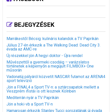
BEJEGYZÉSEK
Marrákestől Bécsig: kulináris kalandok a TV Paprikán
Július 27-én érkezik a The Walking Dead: Dead City 3.
évada az AMC-re
Új részekkel jön A hegyi doktor - Újra rendel
Művészettől a gyermeki csodáig – varázslatos
történetek a képernyőn a megújult FILMBOX+ One
műsorán
Vadonatúj pályáról közvetít NASCAR futamot az ARENA4
sport televízió
Jön a FINAL4 a Sport TV-n: a sztárcsapatok mellett a
Veszprém ifistái is ott lesznek Kölnben
Mediterrán nyár a TV Paprikán
Jön a hoki-vb a Sport TV-n
Hamarosan érkezik Stanley Tucci sorozatának új évada