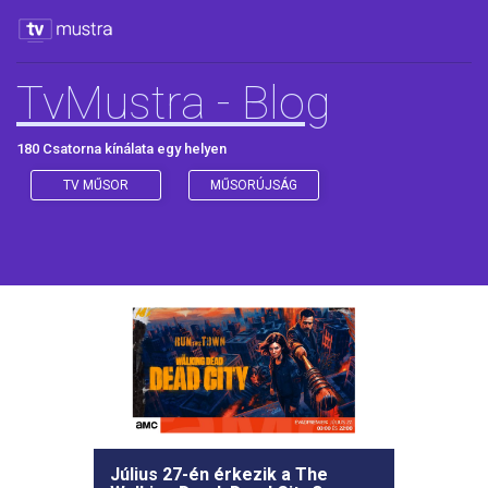
TvMustra - Blog
180 Csatorna kínálata egy helyen
TV MŰSOR
MŰSORÚJSÁG
Július 27-én érkezik a The