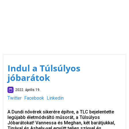
Indul a Túlsúlyos
jóbarátok
2022. április 19.
Twitter
Facebook
Linkedin
A Dundi nővérek sikerére építve, a TLC bejelentette
legújabb életmódváltó műsorát, a Túlsúlyos
Jóbarátokat! Vannessa és Meghan, két barátjukkal,
Tinával és Ashely-vel együtt teljes szívvel és