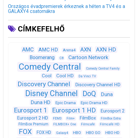
Országos évadpremierek érkeznek a héten a TV4 és a
GALAXY4 csatornákra
CÍMKEFELHŐ
AXN
AXN HD
AMC
AMC HD
Arena4
Cartoon Network
Boomerang
C8
Comedy Central
Comedy Central Family
Cool
Cool HD
Da Vinci TV
Discovery Channel
Discovery Channel HD
Disney Channel
DoQ
Duna
Duna HD
Epic Drama
Epic Drama HD
Eurosport 1
Eurosport 1 HD
Eurosport 2
Eurosport 2 HD
FilmBox
FEM3
Film+
FilmBox Extra
FilmBox Premium
FILMBOX+ One
Filmcafé
Filmcafé HD
FOX
FOX HD
HBO
HBO GO
HBO HD
Galaxy4