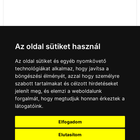
Az oldal sütiket használ
Az oldal sütiket és egyéb nyomkövető
technológiákat alkalmaz, hogy javítsa a
böngészési élményét, azzal hogy személyre
szabott tartalmakat és célzott hirdetéseket
jelenít meg, és elemzi a weboldalunk
forgalmát, hogy megtudjuk honnan érkeztek a
látogatóink.
Minden jog fenntartva © 2008 - 2026
4Web Kft.
Elfogadom
A csatornák a műsorváltoztatás jogát
fenntartják! A portál üzemeltetője semmiféle
Elutasítom