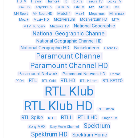
HGTV
History
Humor+
ID
ID Xtra
Izaura TV
Jocky TV
Kiwi TV
Kölyökklub
LiChi TV
LifeTV
M2
M2 HD
M3
Match4
Minimax
M4 Sport
M4 Sport HD
Max4
Megamax
Moziverzum
Moziverzum HD
Mozi+
Mozi+ HD
MTV
National Geographic
Muzsika TV
MTV Hungary
National Geographic Channel
National Geographic Channel HD
National Geographic HD
Nickelodeon
OzoneTV
Paramount Channel
Paramount Channel HD
Paramount Network
Paramount Network HD
Prime
RTL
RTL HD
RTL KETTŐ
PRO4
RTL Gold
RTL Három
RTL Klub
RTL Klub HD
RTL Otthon
RTLII
RTLII HD
RTL Spike
RTL+
Sláger TV
Spektrum
Sony MAX
Sony Movie Channel
Spektrum HD
Spektrum Home