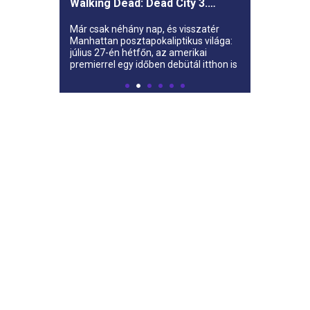
Walking Dead: Dead City 3.
évada az AMC-re
Már csak néhány nap, és visszatér
Manhattan posztapokaliptikus világa:
július 27-én hétfőn, az amerikai
premierrel egy időben debütál itthon is
az AMC-n a The Walking Dead: Dead
City harmadik évada.