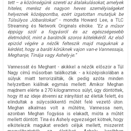
tett – a közönségünk szereti az átalakulásokat, amelyek
hiteles, merész és nagyon heves személyiségeket
helyeznek középpontba, ezért izgatottan mutatjuk be
Túlsúlyos Jóbarátokat"
- mondta Howard Lee, a TLC
Streaming és Network Originals elnöke.
"Ez a műsor
éppúgy szól a fogyásról és az egészségesebb
életmódról, mint a barátnők szoros kötelékéről. Az első
epizód végére a nézők felteszik majd maguknak a
kérdést, hogy a baráti körüknek vajon van-e Vannessaja,
Meghanje, Tinája vagy Ashely-je.”
Vannessát és Meghant - akikkel a nézők először a Túl
Nagy című műsorban találkoztak - a középiskolában a
súlyuk miatt terrorizálták, ők pedig azóta minden
helyzetben kiállnak egymás mellett. Amikor Meghan
majdnem elérte a 270 kilogrammos súlyt, úgy döntöttek,
hogy itt az ideje átvenni az irányítást az életük felett, és
elindultak a súlycsökkentő műtét felé vezető úton.
Meghan alkalmas volt a műtétre, Vannessa nem,
azonban Meghan fogyása is elakadt, mióta a műtét
mellett döntött. Tina és Ashely egyezséget kötnek, hogy
elkötelezik magukat eredeti céljuk mellett, miszerint