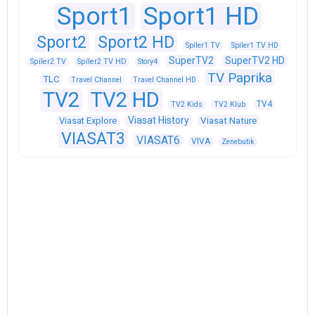
Sport1
Sport1 HD
Sport2
Sport2 HD
Spíler1 TV
Spíler1 TV HD
SuperTV2
SuperTV2 HD
Spíler2 TV
Spíler2 TV HD
Story4
TV Paprika
TLC
Travel Channel
Travel Channel HD
TV2
TV2 HD
TV4
TV2 Kids
TV2 Klub
Viasat History
Viasat Explore
Viasat Nature
VIASAT3
VIASAT6
VIVA
Zenebutik