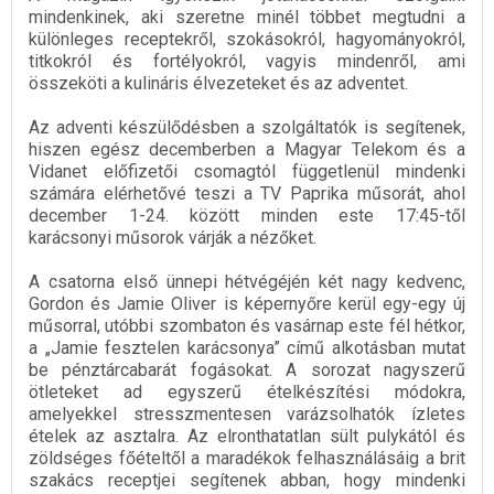
mindenkinek, aki szeretne minél többet megtudni a
különleges receptekről, szokásokról, hagyományokról,
titkokról és fortélyokról, vagyis mindenről, ami
összeköti a kulináris élvezeteket és az adventet.
Az adventi készülődésben a szolgáltatók is segítenek,
hiszen egész decemberben a Magyar Telekom és a
Vidanet előfizetői csomagtól függetlenül mindenki
számára elérhetővé teszi a TV Paprika műsorát, ahol
december 1-24. között minden este 17:45-től
karácsonyi műsorok várják a nézőket.
A csatorna első ünnepi hétvégéjén két nagy kedvenc,
Gordon és Jamie Oliver is képernyőre kerül egy-egy új
műsorral, utóbbi szombaton és vasárnap este fél hétkor,
a „Jamie fesztelen karácsonya” című alkotásban mutat
be pénztárcabarát fogásokat. A sorozat nagyszerű
ötleteket ad egyszerű ételkészítési módokra,
amelyekkel stresszmentesen varázsolhatók ízletes
ételek az asztalra. Az elronthatatlan sült pulykától és
zöldséges főételtől a maradékok felhasználásáig a brit
szakács receptjei segítenek abban, hogy mindenki