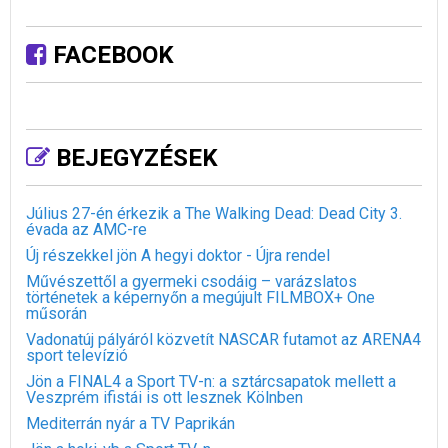
FACEBOOK
BEJEGYZÉSEK
Július 27-én érkezik a The Walking Dead: Dead City 3.
évada az AMC-re
Új részekkel jön A hegyi doktor - Újra rendel
Művészettől a gyermeki csodáig – varázslatos
történetek a képernyőn a megújult FILMBOX+ One
műsorán
Vadonatúj pályáról közvetít NASCAR futamot az ARENA4
sport televízió
Jön a FINAL4 a Sport TV-n: a sztárcsapatok mellett a
Veszprém ifistái is ott lesznek Kölnben
Mediterrán nyár a TV Paprikán