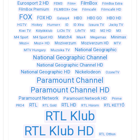
Eurosport 2 HD
FilmBox
FEM3
Film+
FilmBox Extra
FilmBox Premium
FILMBOX+ One
Filmcafé
Filmcafé HD
FOX
FOX HD
HBO
HBO GO
HBO HD
Galaxy4
HGTV
History
Humor+
ID
ID Xtra
Izaura TV
Jocky TV
Kiwi TV
Kölyökklub
LiChi TV
LifeTV
M2
M2 HD
M3
Match4
Minimax
M4 Sport
M4 Sport HD
Max4
Megamax
Moziverzum
Moziverzum HD
Mozi+
Mozi+ HD
MTV
National Geographic
Muzsika TV
MTV Hungary
National Geographic Channel
National Geographic Channel HD
National Geographic HD
Nickelodeon
OzoneTV
Paramount Channel
Paramount Channel HD
Paramount Network
Paramount Network HD
Prime
RTL
RTL HD
RTL KETTŐ
PRO4
RTL Gold
RTL Három
RTL Klub
RTL Klub HD
RTL Otthon