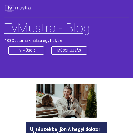
TvMustra - Blog
180 Csatorna kínálata egy helyen
TV MŰSOR
MŰSORÚJSÁG
Új részekkel jön A hegyi doktor