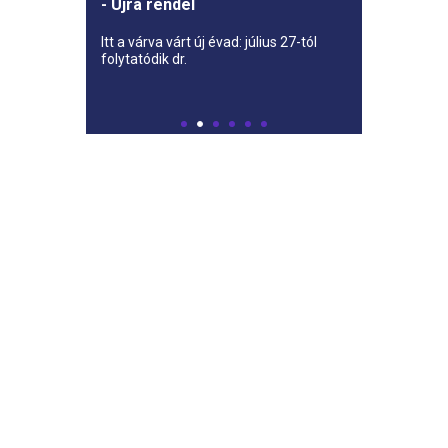
- Újra rendel
Itt a várva várt új évad: július 27-tól
folytatódik dr.