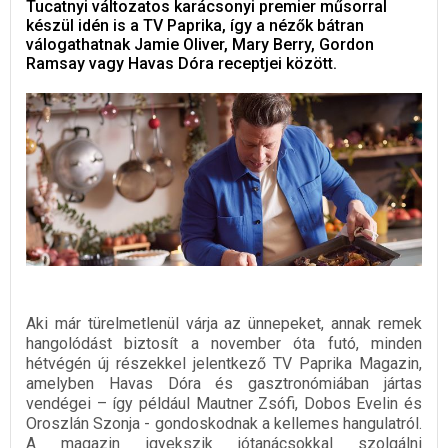
Tucatnyi változatos karácsonyi premier műsorral
készül idén is a TV Paprika, így a nézők bátran
válogathatnak Jamie Oliver, Mary Berry, Gordon
Ramsay vagy Havas Dóra receptjei között.
Aki már türelmetlenül várja az ünnepeket, annak remek
hangolódást biztosít a november óta futó, minden
hétvégén új részekkel jelentkező TV Paprika Magazin,
amelyben Havas Dóra és gasztronómiában jártas
vendégei – így például Mautner Zsófi, Dobos Evelin és
Oroszlán Szonja - gondoskodnak a kellemes hangulatról.
A magazin igyekszik jótanácsokkal szolgálni