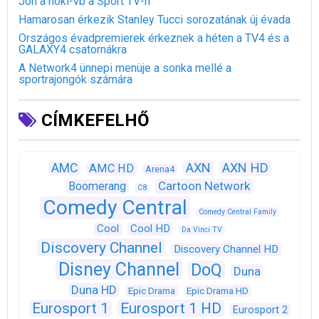
Jön a hoki-vb a Sport TV-n
Hamarosan érkezik Stanley Tucci sorozatának új évada
Országos évadpremierek érkeznek a héten a TV4 és a
GALAXY4 csatornákra
A Network4 ünnepi menüje a sonka mellé a
sportrajongók számára
CÍMKEFELHŐ
AXN
AXN HD
AMC
AMC HD
Arena4
Cartoon Network
Boomerang
C8
Comedy Central
Comedy Central Family
Cool
Cool HD
Da Vinci TV
Discovery Channel
Discovery Channel HD
Disney Channel
DoQ
Duna
Duna HD
Epic Drama
Epic Drama HD
Eurosport 1
Eurosport 1 HD
Eurosport 2