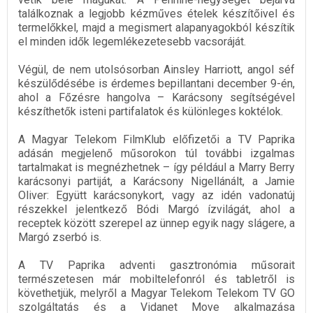
találkoznak a legjobb kézműves ételek készítőivel és
termelőkkel, majd a megismert alapanyagokból készítik
el minden idők legemlékezetesebb vacsoráját.
Végül, de nem utolsósorban Ainsley Harriott, angol séf
készülődésébe is érdemes bepillantani december 9-én,
ahol a Főzésre hangolva – Karácsony segítségével
készíthetők isteni partifalatok és különleges koktélok.
A Magyar Telekom FilmKlub előfizetői a TV Paprika
adásán megjelenő műsorokon túl további izgalmas
tartalmakat is megnézhetnek – így például a Marry Berry
karácsonyi partiját, a Karácsony Nigellánált, a Jamie
Oliver: Együtt karácsonykort, vagy az idén vadonatúj
részekkel jelentkező Bódi Margó ízvilágát, ahol a
receptek között szerepel az ünnep egyik nagy slágere, a
Margó zserbó is.
A TV Paprika adventi gasztronómia műsorait
természetesen már mobiltelefonról és tabletről is
követhetjük, melyről a Magyar Telekom Telekom TV GO
szolgáltatás és a Vidanet Move alkalmazása