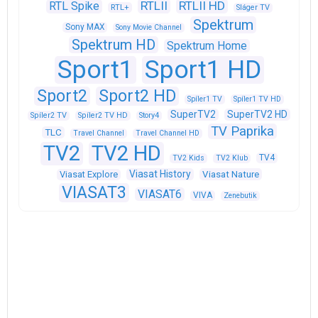
RTLII
RTLII HD
RTL Spike
RTL+
Sláger TV
Spektrum
Sony MAX
Sony Movie Channel
Spektrum HD
Spektrum Home
Sport1
Sport1 HD
Sport2
Sport2 HD
Spíler1 TV
Spíler1 TV HD
SuperTV2
SuperTV2 HD
Spíler2 TV
Spíler2 TV HD
Story4
TV Paprika
TLC
Travel Channel
Travel Channel HD
TV2
TV2 HD
TV4
TV2 Kids
TV2 Klub
Viasat History
Viasat Explore
Viasat Nature
VIASAT3
VIASAT6
VIVA
Zenebutik