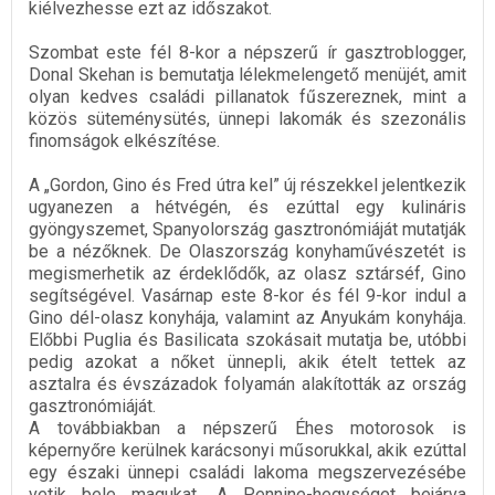
kiélvezhesse ezt az időszakot.
Szombat este fél 8-kor a népszerű ír gasztroblogger,
Donal Skehan is bemutatja lélekmelengető menüjét, amit
olyan kedves családi pillanatok fűszereznek, mint a
közös süteménysütés, ünnepi lakomák és szezonális
finomságok elkészítése.
A „Gordon, Gino és Fred útra kel” új részekkel jelentkezik
ugyanezen a hétvégén, és ezúttal egy kulináris
gyöngyszemet, Spanyolország gasztronómiáját mutatják
be a nézőknek. De Olaszország konyhaművészetét is
megismerhetik az érdeklődők, az olasz sztárséf, Gino
segítségével. Vasárnap este 8-kor és fél 9-kor indul a
Gino dél-olasz konyhája, valamint az Anyukám konyhája.
Előbbi Puglia és Basilicata szokásait mutatja be, utóbbi
pedig azokat a nőket ünnepli, akik ételt tettek az
asztalra és évszázadok folyamán alakították az ország
gasztronómiáját.
A továbbiakban a népszerű Éhes motorosok is
képernyőre kerülnek karácsonyi műsorukkal, akik ezúttal
egy északi ünnepi családi lakoma megszervezésébe
vetik bele magukat. A Pennine-hegységet bejárva