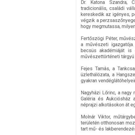
Dr. Katona Szandra, Co
tradicionális, családi v
kereskedik az igényes, po
végzik a perzsaszőnyegek
hogy megmutassa, milyen 
Fertőszögi Péter, művés
a művészeti igazgatója
becsüs akadémiáját is 
művészettörténeti tárgyú
Fejes Tamás, a Tankcsa
üzlethálózata, a Hangsze
gyakran vendéglátóhelyeir
Nagyházi Lőrinc, a nagy
Galéria és Aukciósház a
néprajzi alkotásokon át e
Molnár Viktor, műtárgyb
területén otthonosan mozo
tart mű- és lakberendezés