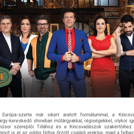
 Európa-szerte már sikert aratott formátummal, a Kincsv
árgy-kereskedő showban műtárgyakkal, régiségekkel, olykor i
műsor szereplői Tillához és a Kincsvadászok szakértőihez.
nyit is ér az eddig féltve őrzött családi ereklye, majd a felbe