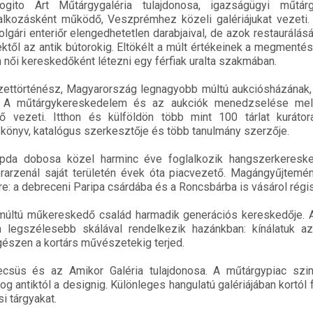
gito Art Műtárgygaléria tulajdonosa, igazságügyi műtárg
állalkozásként működő, Veszprémhez közeli galériájukat vezet
lgári enteriőr elengedhetetlen darabjaival, de azok restaurálás
től az antik bútorokig. Eltökélt a múlt értékeinek a megmentés
női kereskedőként létezni egy férfiak uralta szakmában.
zettörténész, Magyarország legnagyobb múltú aukciósházának,
. A műtárgykereskedelem és az aukciók menedzselése mel
ő vezeti. Itthon és külföldön több mint 100 tárlat kuráto
 könyv, katalógus szerkesztője és több tanulmány szerzője.
pda dobosa közel harminc éve foglalkozik hangszerkeresk
rarzenál saját területén évek óta piacvezető. Magángyűjtemé
e: a debreceni Paripa csárdába és a Roncsbárba is vásárol régi
 múltú műkereskedő család harmadik generációs kereskedője. 
 legszélesebb skálával rendelkezik hazánkban: kínálatuk az
gészen a kortárs művészetekig terjed.
ecsüs és az Amikor Galéria tulajdonosa. A műtárgypiac szi
g antiktól a designig. Különleges hangulatú galériájában kortól 
i tárgyakat.