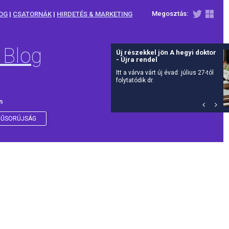
Megosztás:
OG
|
CSATORNÁK
|
HIRDETÉS & MARKETING
 Blog
Új részekkel jön A hegyi doktor
- Újra rendel
Itt a várva várt új évad: július 27-tól
folytatódik dr.
n
ŰSORÚJSÁG