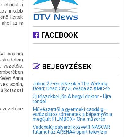
r elindul a
vagy inkább
enő licitek
 ahol az is
FACEBOOK
at családi
reskedelem
BEJEGYZÉSEK
 vezetője.
cemberében
 Kelen Anna
Július 27-én érkezik a The Walking
vek során,
Dead: Dead City 3. évada az AMC-re
alkotással
Új részekkel jön A hegyi doktor - Újra
rendel
ja vezetése
Művészettől a gyermeki csodáig –
varázslatos történetek a képernyőn a
megújult FILMBOX+ One műsorán
Vadonatúj pályáról közvetít NASCAR
futamot az ARENA4 sport televízió