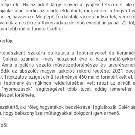
dője elé. Ha az adott tárgy elnyeri a gyűjtők tetszését, akko
ajánlat után pedig az eladó eldöntheti, megválik-e a tárgytól 
is ér, hazaviszi. Meglepő fordulatok, vicces helyzetek, vérre m
 várnak a nézőkre a Kincsvadászok első évadában január 22-től,
ami több millió forintért kelt el.
értője:
ténészként szakérti és kutatja a festményeket és kerámiák
dit Galéria számára -mely huszonöt éve a hazai műtárgyke
 Anna a galéria vezető művészettörténésze és árveréseinek
ődik az abszolút magyar aukciós rekord leütése: 2021 de
: Titokzatos sziget című festménye 460 millió forintért kelt el.
festmény és műkincs felderítésében vett részt az elmúlt é
 “nyomozások” segítségével több tucat, addig ismeretlen 
tészet története.
zakértő, aki főleg hagyatékok becslésével foglalkozik. Galériá
se, hogy bebizonyítsa: műtárgyakkal dolgozni igenis menő.
dői: