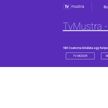
BL
TvMustra -
180 Csatorna kínálata egy helye
TV MŰSOR
M