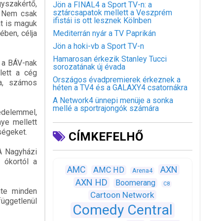
yszakértő,
Jön a FINAL4 a Sport TV-n: a
sztárcsapatok mellett a Veszprém
i. Nem csak
ifistái is ott lesznek Kölnben
át is maguk
ében, célja
Mediterrán nyár a TV Paprikán
Jön a hoki-vb a Sport TV-n
Hamarosan érkezik Stanley Tucci
 a BÁV-nak
sorozatának új évada
lett a cég
Országos évadpremierek érkeznek a
ra, számos
héten a TV4 és a GALAXY4 csatornákra
A Network4 ünnepi menüje a sonka
mellé a sportrajongók számára
edelemmel,
nye mellett
ségeket.
CÍMKEFELHŐ
A Nagyházi
 ókortól a
AXN
AMC
AMC HD
Arena4
AXN HD
Boomerang
C8
nte minden
Cartoon Network
függetlenül
Comedy Central