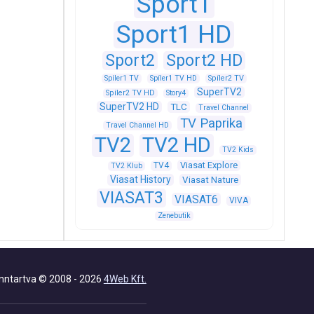
Sport1
Sport1 HD
Sport2
Sport2 HD
Spíler1 TV
Spíler1 TV HD
Spíler2 TV
SuperTV2
Spíler2 TV HD
Story4
SuperTV2 HD
TLC
Travel Channel
TV Paprika
Travel Channel HD
TV2
TV2 HD
TV2 Kids
Viasat Explore
TV4
TV2 Klub
Viasat History
Viasat Nature
VIASAT3
VIASAT6
VIVA
Zenebutik
nntartva © 2008 - 2026
4Web Kft.