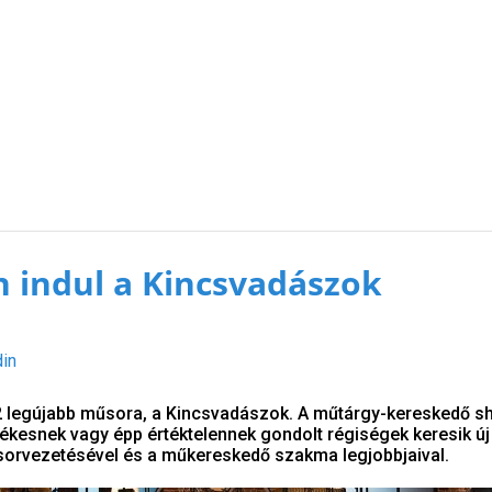
n indul a Kincsvadászok
din
V2 legújabb műsora, a Kincsvadászok. A műtárgy-kereskedő 
rtékesnek vagy épp értéktelennek gondolt régiségek keresik új
műsorvezetésével és a műkereskedő szakma legjobbjaival.