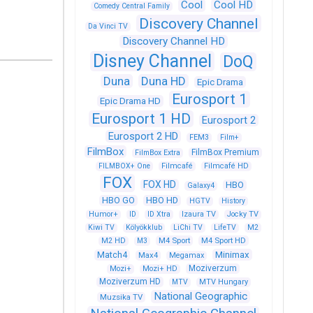
Cool
Cool HD
Comedy Central Family
Discovery Channel
Da Vinci TV
Discovery Channel HD
Disney Channel
DoQ
Duna
Duna HD
Epic Drama
Eurosport 1
Epic Drama HD
Eurosport 1 HD
Eurosport 2
Eurosport 2 HD
FEM3
Film+
FilmBox
FilmBox Premium
FilmBox Extra
FILMBOX+ One
Filmcafé
Filmcafé HD
FOX
FOX HD
HBO
Galaxy4
HBO GO
HBO HD
HGTV
History
Humor+
ID
ID Xtra
Izaura TV
Jocky TV
Kiwi TV
Kölyökklub
LiChi TV
LifeTV
M2
M4 Sport
M4 Sport HD
M2 HD
M3
Match4
Minimax
Max4
Megamax
Moziverzum
Mozi+
Mozi+ HD
Moziverzum HD
MTV
MTV Hungary
National Geographic
Muzsika TV