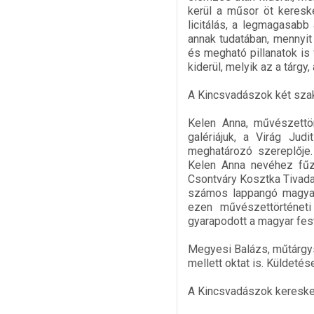
kerül a műsor öt kereske
licitálás, a legmagasabb 
annak tudatában, mennyit 
és megható pillanatok is
kiderül, melyik az a tárgy, 
A Kincsvadászok két szak
Kelen Anna, művészettör
galériájuk, a Virág Ju
meghatározó szereplője.
Kelen Anna nevéhez fűz
Csontváry Kosztka Tivadar
számos lappangó magyar 
ezen művészettörténeti
gyarapodott a magyar fes
Megyesi Balázs, műtárgys
mellett oktat is. Küldeté
A Kincsvadászok kereske