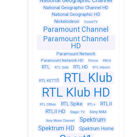
National Geographic Channel
National Geographic Channel HD
National Geographic HD
Nickelodeon
OzoneTV
Paramount Channel
Paramount Channel
HD
Paramount Network
Paramount Network HD
Prime
PRO4
RTL
RTL HD
RTL Gold
RTL Három
RTL Klub
RTL KETTŐ
RTL Klub HD
RTLII
RTL Spike
RTL+
RTL Otthon
RTLII HD
Sony MAX
Sláger TV
Spektrum
Sony Movie Channel
Spektrum HD
Spektrum Home