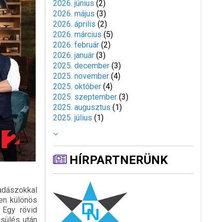
2026. június
(
2
)
2026. május
(
3
)
2026. április
(
2
)
2026. március
(
5
)
2026. február
(
2
)
2026. január
(
3
)
2025. december
(
3
)
2025. november
(
4
)
2025. október
(
4
)
2025. szeptember
(
3
)
2025. augusztus
(
1
)
2025. július
(
1
)
HÍRPARTNERÜNK
adászokkal
gen különös
 Egy rövid
csülés után