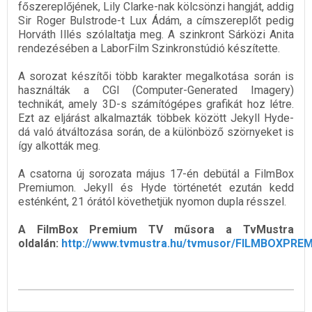
főszereplőjének, Lily Clarke-nak kölcsönzi hangját, addig
Sir Roger Bulstrode-t Lux Ádám, a címszereplőt pedig
Horváth Illés szólaltatja meg. A szinkront Sárközi Anita
rendezésében a LaborFilm Szinkronstúdió készítette.
A sorozat készítői több karakter megalkotása során is
használták a CGI (Computer-Generated Imagery)
technikát, amely 3D-s számítógépes grafikát hoz létre.
Ezt az eljárást alkalmazták többek között Jekyll Hyde-
dá való átváltozása során, de a különböző szörnyeket is
így alkották meg.
A csatorna új sorozata május 17-én debütál a FilmBox
Premiumon. Jekyll és Hyde történetét ezután kedd
esténként, 21 órától követhetjük nyomon dupla résszel.
A FilmBox Premium TV műsora a TvMustra
oldalán:
http://www.tvmustra.hu/tvmusor/FILMBOXPRE