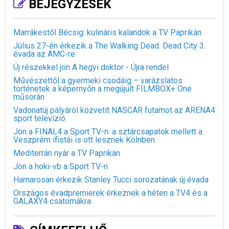
BEJEGYZÉSEK
Marrákestől Bécsig: kulináris kalandok a TV Paprikán
Július 27-én érkezik a The Walking Dead: Dead City 3.
évada az AMC-re
Új részekkel jön A hegyi doktor - Újra rendel
Művészettől a gyermeki csodáig – varázslatos
történetek a képernyőn a megújult FILMBOX+ One
műsorán
Vadonatúj pályáról közvetít NASCAR futamot az ARENA4
sport televízió
Jön a FINAL4 a Sport TV-n: a sztárcsapatok mellett a
Veszprém ifistái is ott lesznek Kölnben
Mediterrán nyár a TV Paprikán
Jön a hoki-vb a Sport TV-n
Hamarosan érkezik Stanley Tucci sorozatának új évada
Országos évadpremierek érkeznek a héten a TV4 és a
GALAXY4 csatornákra