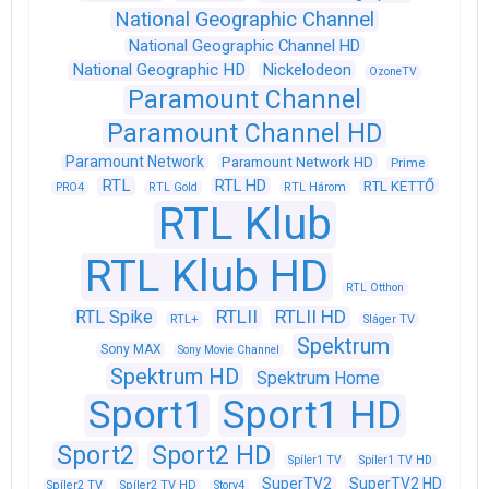
National Geographic Channel
National Geographic Channel HD
National Geographic HD
Nickelodeon
OzoneTV
Paramount Channel
Paramount Channel HD
Paramount Network
Paramount Network HD
Prime
RTL
RTL HD
RTL KETTŐ
PRO4
RTL Gold
RTL Három
RTL Klub
RTL Klub HD
RTL Otthon
RTLII
RTLII HD
RTL Spike
RTL+
Sláger TV
Spektrum
Sony MAX
Sony Movie Channel
Spektrum HD
Spektrum Home
Sport1
Sport1 HD
Sport2
Sport2 HD
Spíler1 TV
Spíler1 TV HD
SuperTV2
SuperTV2 HD
Spíler2 TV
Spíler2 TV HD
Story4