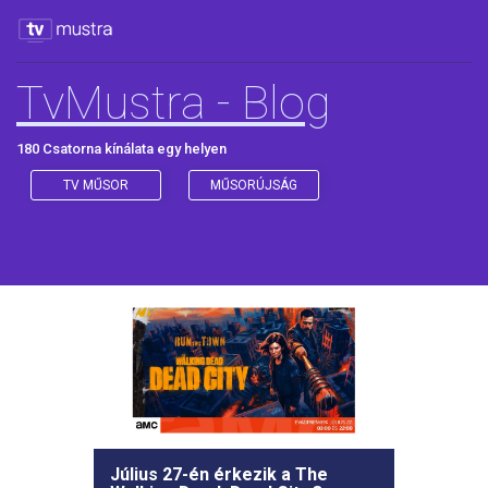
TvMustra - Blog
180 Csatorna kínálata egy helyen
TV MŰSOR
MŰSORÚJSÁG
Július 27-én érkezik a The