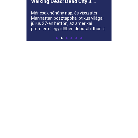
Walking Dead: Dead City 3.
évada az AMC-re
Már csak néhány nap, és visszatér
Manhattan posztapokaliptikus világa:
július 27-én hétfőn, az amerikai
premierrel egy időben debütál itthon is
az AMC-n a The Walking Dead: Dead
City harmadik évada.