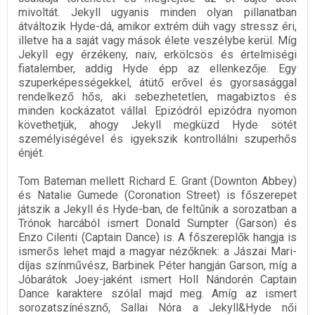
mivoltát. Jekyll ugyanis minden olyan pillanatban
átváltozik Hyde-dá, amikor extrém düh vagy stressz éri,
illetve ha a saját vagy mások élete veszélybe kerül. Míg
Jekyll egy érzékeny, naiv, erkölcsös és értelmiségi
fiatalember, addig Hyde épp az ellenkezője. Egy
szuperképességekkel, átütő erővel és gyorsasággal
rendelkező hős, aki sebezhetetlen, magabiztos és
minden kockázatot vállal. Epizódról epizódra nyomon
követhetjük, ahogy Jekyll megküzd Hyde sötét
személyiségével és igyekszik kontrollálni szuperhős
énjét.
Tom Bateman mellett Richard E. Grant (Downton Abbey)
és Natalie Gumede (Coronation Street) is főszerepet
játszik a Jekyll és Hyde-ban, de feltűnik a sorozatban a
Trónok harcából ismert Donald Sumpter (Garson) és
Enzo Cilenti (Captain Dance) is. A főszereplők hangja is
ismerős lehet majd a magyar nézőknek: a Jászai Mari-
díjas színművész, Barbinek Péter hangján Garson, míg a
Jóbarátok Joey-jaként ismert Holl Nándorén Captain
Dance karaktere szólal majd meg. Amíg az ismert
sorozatszínésznő, Sallai Nóra a Jekyll&Hyde női