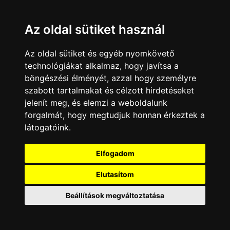
Az oldal sütiket használ
Az oldal sütiket és egyéb nyomkövető
technológiákat alkalmaz, hogy javítsa a
böngészési élményét, azzal hogy személyre
szabott tartalmakat és célzott hirdetéseket
jelenít meg, és elemzi a weboldalunk
forgalmát, hogy megtudjuk honnan érkeztek a
látogatóink.
Minden jog fenntartva © 2008 - 2026
4Web Kft.
Elfogadom
A csatornák a műsorváltoztatás jogát
Elutasítom
fenntartják! A portál üzemeltetője semmiféle
felelősséget nem vállal a weboldalon
megjelentetett hirdetések tartalmáért, illetve a
Beállítások megváltoztatása
hirdetésekhez feltöltött képekért!