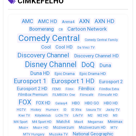
CÍMKEFELHŐ
AXN
AXN HD
AMC
AMC HD
Arena4
Cartoon Network
Boomerang
C8
Comedy Central
Comedy Central Family
Cool
Cool HD
Da Vinci TV
Discovery Channel
Discovery Channel HD
Disney Channel
DoQ
Duna
Duna HD
Epic Drama
Epic Drama HD
Eurosport 1
Eurosport 1 HD
Eurosport 2
Eurosport 2 HD
FilmBox
FEM3
Film+
FilmBox Extra
FilmBox Premium
FILMBOX+ One
Filmcafé
Filmcafé HD
FOX
FOX HD
HBO
HBO GO
HBO HD
Galaxy4
HGTV
History
Humor+
ID
ID Xtra
Izaura TV
Jocky TV
Kiwi TV
Kölyökklub
LiChi TV
LifeTV
M2
M2 HD
M3
Match4
Minimax
M4 Sport
M4 Sport HD
Max4
Megamax
Moziverzum
Moziverzum HD
Mozi+
Mozi+ HD
MTV
National Geographic
Muzsika TV
MTV Hungary