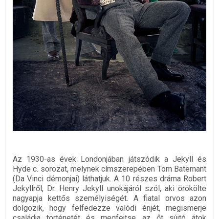
Az 1930-as évek Londonjában játszódik a Jekyll és
Hyde c. sorozat, melynek címszerepében Tom Batemant
(Da Vinci démonjai) láthatjuk. A 10 részes dráma Robert
Jekyllről, Dr. Henry Jekyll unokájáról szól, aki örökölte
nagyapja kettős személyiségét. A fiatal orvos azon
dolgozik, hogy felfedezze valódi énjét, megismerje
családja történetét és megfejtse az őt sújtó átok