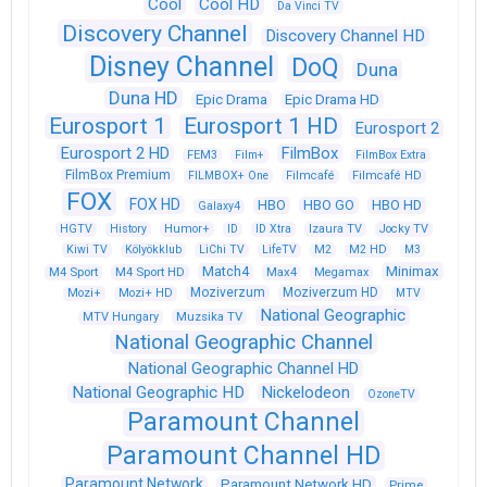
Cool
Cool HD
Da Vinci TV
Discovery Channel
Discovery Channel HD
Disney Channel
DoQ
Duna
Duna HD
Epic Drama
Epic Drama HD
Eurosport 1
Eurosport 1 HD
Eurosport 2
Eurosport 2 HD
FilmBox
FEM3
Film+
FilmBox Extra
FilmBox Premium
FILMBOX+ One
Filmcafé
Filmcafé HD
FOX
FOX HD
HBO
HBO GO
HBO HD
Galaxy4
HGTV
History
Humor+
ID
ID Xtra
Izaura TV
Jocky TV
Kiwi TV
Kölyökklub
LiChi TV
LifeTV
M2
M2 HD
M3
Match4
Minimax
M4 Sport
M4 Sport HD
Max4
Megamax
Moziverzum
Moziverzum HD
Mozi+
Mozi+ HD
MTV
National Geographic
Muzsika TV
MTV Hungary
National Geographic Channel
National Geographic Channel HD
National Geographic HD
Nickelodeon
OzoneTV
Paramount Channel
Paramount Channel HD
Paramount Network
Paramount Network HD
Prime