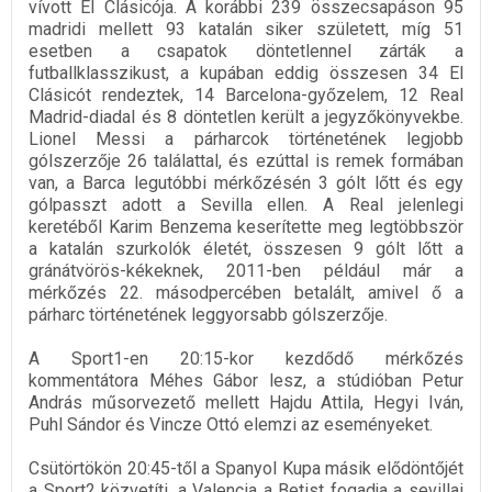
vívott El Clásicója. A korábbi 239 összecsapáson 95
madridi mellett 93 katalán siker született, míg 51
esetben a csapatok döntetlennel zárták a
futballklasszikust, a kupában eddig összesen 34 El
Clásicót rendeztek, 14 Barcelona-győzelem, 12 Real
Madrid-diadal és 8 döntetlen került a jegyzőkönyvekbe.
Lionel Messi a párharcok történetének legjobb
gólszerzője 26 találattal, és ezúttal is remek formában
van, a Barca legutóbbi mérkőzésén 3 gólt lőtt és egy
gólpasszt adott a Sevilla ellen. A Real jelenlegi
keretéből Karim Benzema keserítette meg legtöbbször
a katalán szurkolók életét, összesen 9 gólt lőtt a
gránátvörös-kékeknek, 2011-ben például már a
mérkőzés 22. másodpercében betalált, amivel ő a
párharc történetének leggyorsabb gólszerzője.
A Sport1-en 20:15-kor kezdődő mérkőzés
kommentátora Méhes Gábor lesz, a stúdióban Petur
András műsorvezető mellett Hajdu Attila, Hegyi Iván,
Puhl Sándor és Vincze Ottó elemzi az eseményeket.
Csütörtökön 20:45-től a Spanyol Kupa másik elődöntőjét
a Sport2 közvetíti, a Valencia a Betist fogadja a sevillai