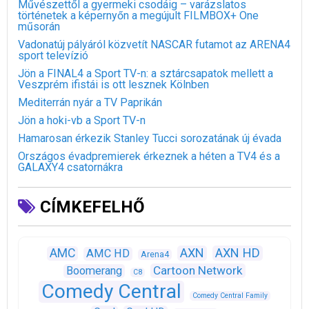
Művészettől a gyermeki csodáig – varázslatos
történetek a képernyőn a megújult FILMBOX+ One
műsorán
Vadonatúj pályáról közvetít NASCAR futamot az ARENA4
sport televízió
Jön a FINAL4 a Sport TV-n: a sztárcsapatok mellett a
Veszprém ifistái is ott lesznek Kölnben
Mediterrán nyár a TV Paprikán
Jön a hoki-vb a Sport TV-n
Hamarosan érkezik Stanley Tucci sorozatának új évada
Országos évadpremierek érkeznek a héten a TV4 és a
GALAXY4 csatornákra
CÍMKEFELHŐ
AXN
AXN HD
AMC
AMC HD
Arena4
Cartoon Network
Boomerang
C8
Comedy Central
Comedy Central Family