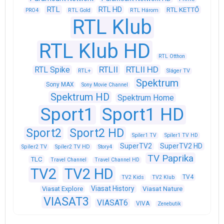
RTL
RTL HD
RTL KETTŐ
PRO4
RTL Gold
RTL Három
RTL Klub
RTL Klub HD
RTL Otthon
RTLII
RTLII HD
RTL Spike
RTL+
Sláger TV
Spektrum
Sony MAX
Sony Movie Channel
Spektrum HD
Spektrum Home
Sport1
Sport1 HD
Sport2
Sport2 HD
Spíler1 TV
Spíler1 TV HD
SuperTV2
SuperTV2 HD
Spíler2 TV
Spíler2 TV HD
Story4
TV Paprika
TLC
Travel Channel
Travel Channel HD
TV2
TV2 HD
TV4
TV2 Kids
TV2 Klub
Viasat History
Viasat Explore
Viasat Nature
VIASAT3
VIASAT6
VIVA
Zenebutik