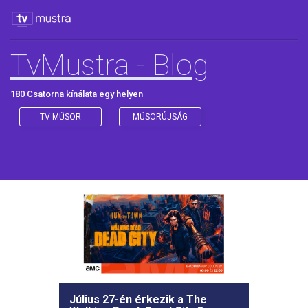
TvMustra - Blog
180 Csatorna kínálata egy helyen
TV MŰSOR
MŰSORÚJSÁG
Július 27-én érkezik a The