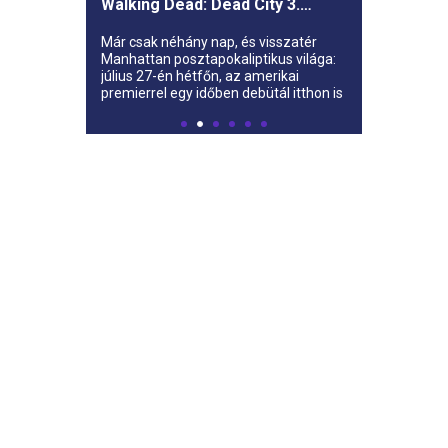
Walking Dead: Dead City 3.
évada az AMC-re
Már csak néhány nap, és visszatér
Manhattan posztapokaliptikus világa:
július 27-én hétfőn, az amerikai
premierrel egy időben debütál itthon is
az AMC-n a The Walking Dead: Dead
City harmadik évada.