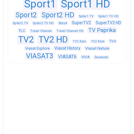
Sport1
Sport1 HD
Sport2
Sport2 HD
Spíler1 TV
Spíler1 TV HD
SuperTV2
SuperTV2 HD
Spíler2 TV
Spíler2 TV HD
Story4
TV Paprika
TLC
Travel Channel
Travel Channel HD
TV2
TV2 HD
TV4
TV2 Kids
TV2 Klub
Viasat History
Viasat Explore
Viasat Nature
VIASAT3
VIASAT6
VIVA
Zenebutik