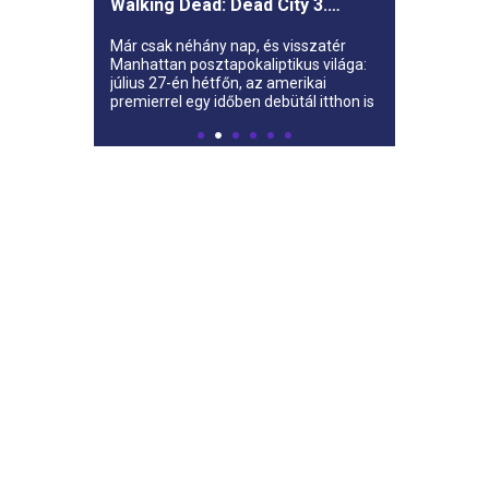
Walking Dead: Dead City 3.
évada az AMC-re
Már csak néhány nap, és visszatér
Manhattan posztapokaliptikus világa:
július 27-én hétfőn, az amerikai
premierrel egy időben debütál itthon is
az AMC-n a The Walking Dead: Dead
City harmadik évada.