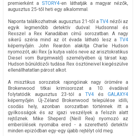
premierként a
STORY4
-en láthatják a magyar nézők,
augusztus 25-től heti egy alkalommal.
Naponta találkozhatnak augusztus 21-től a
TV4
nézői az
egyik legmenőbb detektív duóval: Hudsonnal és
Rexszel a Rex Kanadában című sorozatban. A nagy
sikerű széria mind az öt évada látható lesz a
TV4
képernyőjén. John Reardon alakítja Charlie Hudson
nyomozót, aki Rex (a kutya valós neve az arisztokratikus
Diesel vom Burgimwald) személyében új társat kap.
Hudson bűnüldözői tudása Rex ösztöneivel kiegészülve
ellenállhatatlan párost alkot.
A misztikus sorozatok rajongóinak nagy örömére a
Brokenwood titkai krimisorozat a 10. évadával
folytatódik augusztus 23-tól a
TV4
és
GALAXY4
képernyőjén. Új-Zéland Brokenwood települése idilli,
csodás hely, azonban sorozatban történnek itt a
gyilkosságok és az igazi veszélyek a felszín alatt
rejtőznek. Mike Sheperd (Neill Rea) nyomozó az
emberölések nyomába ered - a szerethető detektív
minden epizódban egy-egy újabb rejtélyt old meg.