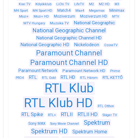
Kiwi TV
Kölyökklub
LiChi TV
LifeTV
M2
M2 HD
M3
Match4
Minimax
M4 Sport
M4 Sport HD
Max4
Megamax
Moziverzum
Moziverzum HD
Mozi+
Mozi+ HD
MTV
National Geographic
Muzsika TV
MTV Hungary
National Geographic Channel
National Geographic Channel HD
National Geographic HD
Nickelodeon
OzoneTV
Paramount Channel
Paramount Channel HD
Paramount Network
Paramount Network HD
Prime
RTL
RTL HD
RTL KETTŐ
PRO4
RTL Gold
RTL Három
RTL Klub
RTL Klub HD
RTL Otthon
RTLII
RTLII HD
RTL Spike
RTL+
Sláger TV
Spektrum
Sony MAX
Sony Movie Channel
Spektrum HD
Spektrum Home