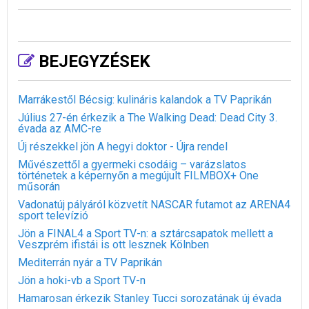
BEJEGYZÉSEK
Marrákestől Bécsig: kulináris kalandok a TV Paprikán
Július 27-én érkezik a The Walking Dead: Dead City 3.
évada az AMC-re
Új részekkel jön A hegyi doktor - Újra rendel
Művészettől a gyermeki csodáig – varázslatos
történetek a képernyőn a megújult FILMBOX+ One
műsorán
Vadonatúj pályáról közvetít NASCAR futamot az ARENA4
sport televízió
Jön a FINAL4 a Sport TV-n: a sztárcsapatok mellett a
Veszprém ifistái is ott lesznek Kölnben
Mediterrán nyár a TV Paprikán
Jön a hoki-vb a Sport TV-n
Hamarosan érkezik Stanley Tucci sorozatának új évada