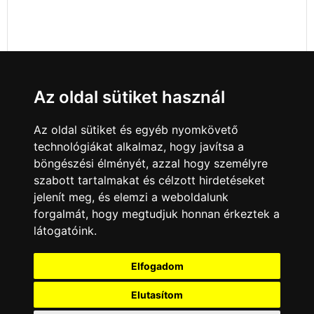
Az oldal sütiket használ
Az oldal sütiket és egyéb nyomkövető
technológiákat alkalmaz, hogy javítsa a
böngészési élményét, azzal hogy személyre
szabott tartalmakat és célzott hirdetéseket
jelenít meg, és elemzi a weboldalunk
forgalmát, hogy megtudjuk honnan érkeztek a
látogatóink.
Minden jog fenntartva © 2008 - 2026
4Web Kft.
Elfogadom
A csatornák a műsorváltoztatás jogát
fenntartják! A portál üzemeltetője semmiféle
Elutasítom
felelősséget nem vállal a weboldalon