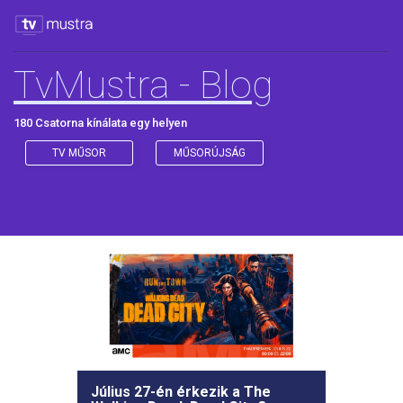
TvMustra - Blog
180 Csatorna kínálata egy helyen
TV MŰSOR
MŰSORÚJSÁG
Július 27-én érkezik a The