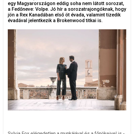
egy Magyarországon eddig soha nem látott sorozat,
a Fedőneve: Volpe. Jó hír a sorozatrajongóknak, hogy
jön a Rex Kanadában első öt évada, valamint tizedik
évadával jelentkezik a Brokenwood titkai is.
Sylvia Fox elégedetlen a munkájával és a főnökeivel is -