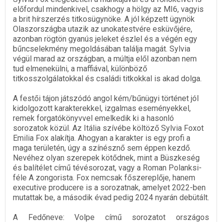
előfordul mindenkivel, csakhogy a hölgy az MI6, vagyis
a brit hírszerzés titkosügynöke. A jól képzett ügynök
Olaszországba utazik az unokatestvére esküvőjére,
azonban rögtön gyanús jeleket észlel és a végén egy
bűncselekmény megoldásában találja magát. Sylvia
végül marad az országban, a múltja elől azonban nem
tud elmenekülni, a maffiával, különböző
titkosszolgálatokkal és családi titkokkal is akad dolga.
A festői tájon játszódó angol kém/bűnügyi történet jól
kidolgozott karakterekkel, izgalmas eseményekkel,
remek forgatókönyvvel emelkedik ki a hasonló
sorozatok közül. Az Itália szívébe költöző Sylvia Foxot
Emilia Fox alakítja. Ahogyan a karakter is egy profi a
maga területén, úgy a színésznő sem éppen kezdő.
Nevéhez olyan szerepek kötődnek, mint a Büszkeség
és balítélet című tévésorozat, vagy a Roman Polanksi-
féle A zongorista. Fox nemcsak főszereplője, hanem
executive producere is a sorozatnak, amelyet 2022-ben
mutattak be, a második évad pedig 2024 nyarán debütált.
A Fedőneve: Volpe című sorozatot országos