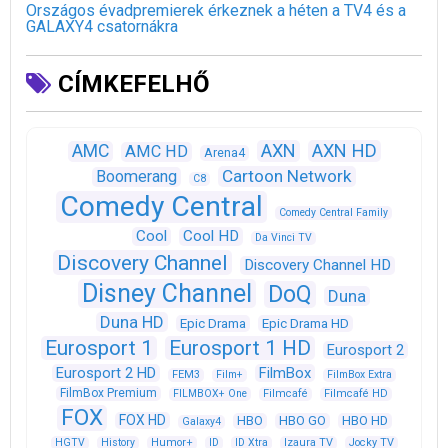
Országos évadpremierek érkeznek a héten a TV4 és a
GALAXY4 csatornákra
CÍMKEFELHŐ
AXN
AXN HD
AMC
AMC HD
Arena4
Cartoon Network
Boomerang
C8
Comedy Central
Comedy Central Family
Cool
Cool HD
Da Vinci TV
Discovery Channel
Discovery Channel HD
Disney Channel
DoQ
Duna
Duna HD
Epic Drama
Epic Drama HD
Eurosport 1
Eurosport 1 HD
Eurosport 2
Eurosport 2 HD
FilmBox
FEM3
Film+
FilmBox Extra
FilmBox Premium
FILMBOX+ One
Filmcafé
Filmcafé HD
FOX
FOX HD
HBO
HBO GO
HBO HD
Galaxy4
HGTV
History
Humor+
ID
ID Xtra
Izaura TV
Jocky TV