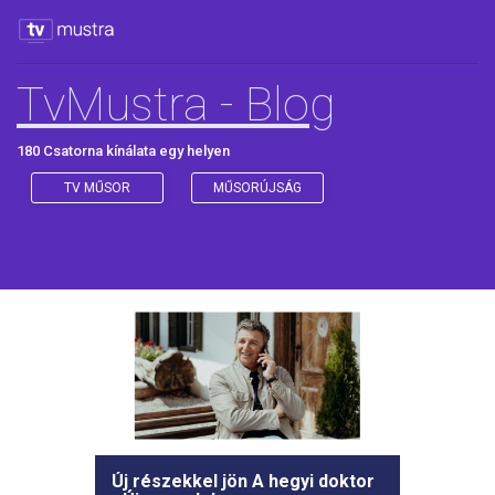
TvMustra - Blog
180 Csatorna kínálata egy helyen
TV MŰSOR
MŰSORÚJSÁG
Új részekkel jön A hegyi doktor