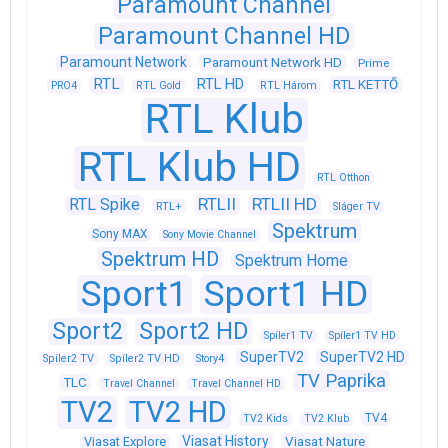
Paramount Channel
Paramount Channel HD
Paramount Network
Paramount Network HD
Prime
RTL
RTL HD
RTL KETTŐ
PRO4
RTL Gold
RTL Három
RTL Klub
RTL Klub HD
RTL Otthon
RTLII
RTLII HD
RTL Spike
RTL+
Sláger TV
Spektrum
Sony MAX
Sony Movie Channel
Spektrum HD
Spektrum Home
Sport1
Sport1 HD
Sport2
Sport2 HD
Spíler1 TV
Spíler1 TV HD
SuperTV2
SuperTV2 HD
Spíler2 TV
Spíler2 TV HD
Story4
TV Paprika
TLC
Travel Channel
Travel Channel HD
TV2
TV2 HD
TV4
TV2 Kids
TV2 Klub
Viasat History
Viasat Explore
Viasat Nature