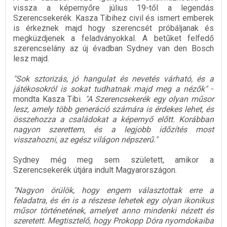
vissza a képernyőre július 19-től a legendás
Szerencsekerék. Kasza Tibihez civil és ismert emberek
is érkeznek majd hogy szerencsét próbáljanak és
megküzdjenek a feladványokkal. A betűket felfedő
szerencselány az új évadban Sydney van den Bosch
lesz majd.
"Sok sztorizás, jó hangulat és nevetés várható, és a
játékosokról is sokat tudhatnak majd meg a nézők"
-
mondta Kasza Tibi.
"A Szerencsekerék egy olyan műsor
lesz, amely több generáció számára is érdekes lehet, és
összehozza a családokat a képernyő előtt. Korábban
nagyon szerettem, és a legjobb időzítés most
visszahozni, az egész világon népszerű."
Sydney még meg sem született, amikor a
Szerencsekerék útjára indult Magyarországon.
"Nagyon örülök, hogy engem választottak erre a
feladatra, és én is a részese lehetek egy olyan ikonikus
műsor történetének, amelyet anno mindenki nézett és
szeretett. Megtisztelő, hogy Prokopp Dóra nyomdokaiba