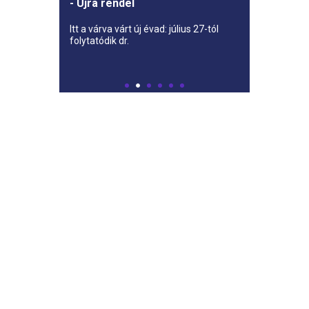
- Újra rendel
Itt a várva várt új évad: július 27-tól
folytatódik dr.