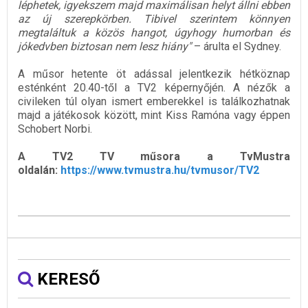
léphetek, igyekszem majd maximálisan helyt állni ebben
az új szerepkörben. Tibivel szerintem könnyen
megtaláltuk a közös hangot, úgyhogy humorban és
jókedvben biztosan nem lesz hiány"
– árulta el Sydney.
A műsor hetente öt adással jelentkezik hétköznap
esténként 20.40-től a TV2 képernyőjén. A nézők a
civileken túl olyan ismert emberekkel is találkozhatnak
majd a játékosok között, mint Kiss Ramóna vagy éppen
Schobert Norbi.
A TV2 TV műsora a TvMustra
oldalán:
https://www.tvmustra.hu/tvmusor/TV2
KERESŐ