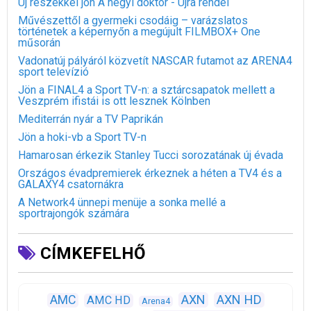
Új részekkel jön A hegyi doktor - Újra rendel
Művészettől a gyermeki csodáig – varázslatos
történetek a képernyőn a megújult FILMBOX+ One
műsorán
Vadonatúj pályáról közvetít NASCAR futamot az ARENA4
sport televízió
Jön a FINAL4 a Sport TV-n: a sztárcsapatok mellett a
Veszprém ifistái is ott lesznek Kölnben
Mediterrán nyár a TV Paprikán
Jön a hoki-vb a Sport TV-n
Hamarosan érkezik Stanley Tucci sorozatának új évada
Országos évadpremierek érkeznek a héten a TV4 és a
GALAXY4 csatornákra
A Network4 ünnepi menüje a sonka mellé a
sportrajongók számára
CÍMKEFELHŐ
AXN
AXN HD
AMC
AMC HD
Arena4