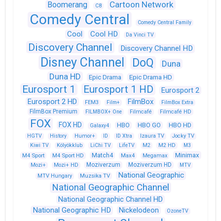
Cartoon Network
Boomerang
C8
Comedy Central
Comedy Central Family
Cool
Cool HD
Da Vinci TV
Discovery Channel
Discovery Channel HD
Disney Channel
DoQ
Duna
Duna HD
Epic Drama
Epic Drama HD
Eurosport 1
Eurosport 1 HD
Eurosport 2
Eurosport 2 HD
FilmBox
FEM3
Film+
FilmBox Extra
FilmBox Premium
FILMBOX+ One
Filmcafé
Filmcafé HD
FOX
FOX HD
HBO
HBO GO
HBO HD
Galaxy4
HGTV
History
Humor+
ID
ID Xtra
Izaura TV
Jocky TV
Kiwi TV
Kölyökklub
LiChi TV
LifeTV
M2
M2 HD
M3
Match4
Minimax
M4 Sport
M4 Sport HD
Max4
Megamax
Moziverzum
Moziverzum HD
Mozi+
Mozi+ HD
MTV
National Geographic
Muzsika TV
MTV Hungary
National Geographic Channel
National Geographic Channel HD
National Geographic HD
Nickelodeon
OzoneTV