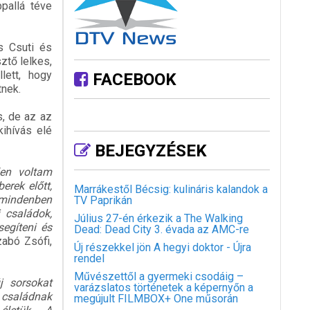
pallá téve
s Csuti és
ztő lelkes,
lett, hogy
FACEBOOK
tnek.
, de az az
kihívás elé
BEJEGYZÉSEK
len voltam
erek előtt,
Marrákestől Bécsig: kulináris kalandok a
 mindenben
TV Paprikán
 családok,
Július 27-én érkezik a The Walking
egíteni és
Dead: Dead City 3. évada az AMC-re
abó Zsófi,
Új részekkel jön A hegyi doktor - Újra
rendel
Művészettől a gyermeki csodáig –
j sorsokat
varázslatos történetek a képernyőn a
 családnak
megújult FILMBOX+ One műsorán