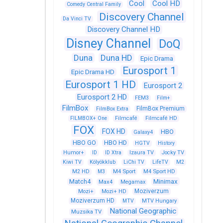
Cool
Cool HD
Comedy Central Family
Discovery Channel
Da Vinci TV
Discovery Channel HD
Disney Channel
DoQ
Duna
Duna HD
Epic Drama
Eurosport 1
Epic Drama HD
Eurosport 1 HD
Eurosport 2
Eurosport 2 HD
FEM3
Film+
FilmBox
FilmBox Premium
FilmBox Extra
FILMBOX+ One
Filmcafé
Filmcafé HD
FOX
FOX HD
HBO
Galaxy4
HBO GO
HBO HD
HGTV
History
Humor+
ID
ID Xtra
Izaura TV
Jocky TV
Kiwi TV
Kölyökklub
LiChi TV
LifeTV
M2
M4 Sport
M4 Sport HD
M2 HD
M3
Match4
Minimax
Max4
Megamax
Moziverzum
Mozi+
Mozi+ HD
Moziverzum HD
MTV
MTV Hungary
National Geographic
Muzsika TV