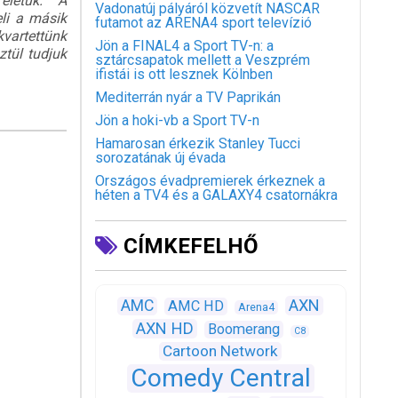
életük. A
Vadonatúj pályáról közvetít NASCAR
eli a másik
futamot az ARENA4 sport televízió
vartettünk
Jön a FINAL4 a Sport TV-n: a
tül tudjuk
sztárcsapatok mellett a Veszprém
ifistái is ott lesznek Kölnben
Mediterrán nyár a TV Paprikán
Jön a hoki-vb a Sport TV-n
Hamarosan érkezik Stanley Tucci
sorozatának új évada
Országos évadpremierek érkeznek a
héten a TV4 és a GALAXY4 csatornákra
CÍMKEFELHŐ
AXN
AMC
AMC HD
Arena4
AXN HD
Boomerang
C8
Cartoon Network
Comedy Central