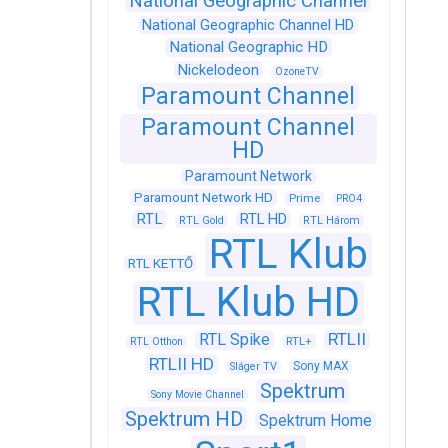
National Geographic Channel
National Geographic Channel HD
National Geographic HD
Nickelodeon
OzoneTV
Paramount Channel
Paramount Channel
HD
Paramount Network
Paramount Network HD
Prime
PRO4
RTL
RTL HD
RTL Gold
RTL Három
RTL Klub
RTL KETTŐ
RTL Klub HD
RTLII
RTL Spike
RTL+
RTL Otthon
RTLII HD
Sony MAX
Sláger TV
Spektrum
Sony Movie Channel
Spektrum HD
Spektrum Home