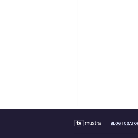
BLOG
|
CSATO