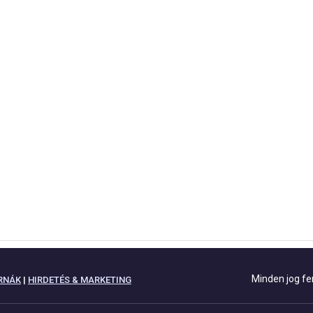
Minden jog fe
RNÁK
|
HIRDETÉS & MARKETING