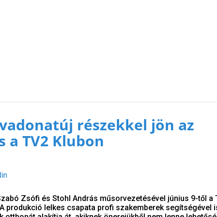
 vadonatúj részekkel jön az
s a TV2 Klubon
din
 Szabó Zsófi és Stohl András műsorvezetésével június 9-től a
 A produkció lelkes csapata profi szakemberek segítségével 
 otthonát alakítja át, akiknek önerejükből nem lenne lehetős