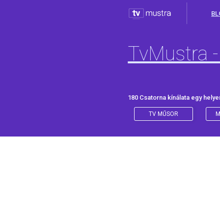
BL
TvMustra -
180 Csatorna kínálata egy helye
TV MŰSOR
M