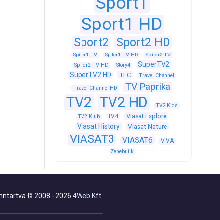
Sport1
Sport1 HD
Sport2
Sport2 HD
Spíler1 TV
Spíler1 TV HD
Spíler2 TV
SuperTV2
Spíler2 TV HD
Story4
SuperTV2 HD
TLC
Travel Channel
TV Paprika
Travel Channel HD
TV2
TV2 HD
TV2 Kids
Viasat Explore
TV4
TV2 Klub
Viasat History
Viasat Nature
VIASAT3
VIASAT6
VIVA
Zenebutik
nntartva © 2008 - 2026
4Web Kft.