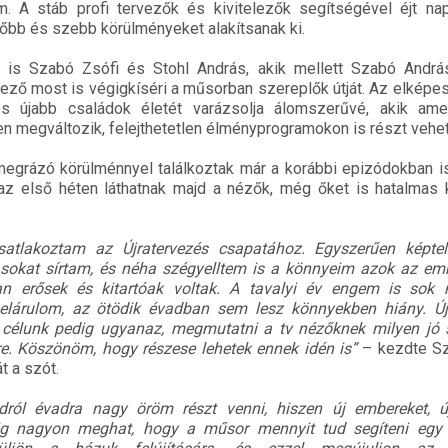
 A stáb profi tervezők és kivitelezők segítségével éjt nap
tőbb és szebb körülményeket alakítsanak ki.
 is Szabó Zsófi és Stohl András, akik mellett Szabó Andrá
ző most is végigkíséri a műsorban szereplők útját. Az elképes
s újabb családok életét varázsolja álomszerűvé, akik amel
n megváltozik, felejthetetlen élményprogramokon is részt vehe
grázó körülménnyel találkoztak már a korábbi epizódokban is
 az első héten láthatnak majd a nézők, még őket is hatalmas 
atlakoztam az Újratervezés csapatához. Egyszerűen képte
, sokat sírtam, és néha szégyelltem is a könnyeim azok az emb
 erősek és kitartóak voltak. A tavalyi év engem is sok
elárulom, az ötödik évadban sem lesz könnyekben hiány. Új
a célunk pedig ugyanaz, megmutatni a tv nézőknek milyen jó s
tre. Köszönöm, hogy részese lehetek ennek idén is”
– kezdte Sz
t a szót.
dról évadra nagy öröm részt venni, hiszen új embereket, ú
g nagyon meghat, hogy a műsor mennyit tud segíteni egy