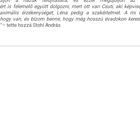
ljön a házuk felújítására, és ezzel megújuljon az 
rt is felemelő együtt dolgozni, mert ott van Csuti, aki képvis
 maximális érzékenységet, Léna pedig a szakértelmet. A mi k
 ahogy van, és bízom benne, hogy még hosszú évadokon keresz
"
– tette hozzá Stohl András.