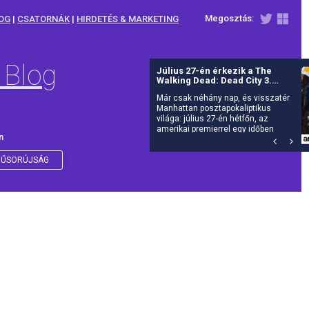
Megosztás:
OG
|
CSATORNÁK
|
HIRDETÉS & MARKETING
 Blog
Július 27-én érkezik a The
Walking Dead: Dead City 3.
évada az AMC-re
Már csak néhány nap, és visszatér
Manhattan posztapokaliptikus
világa: július 27-én hétfőn, az
amerikai premierrel egy időben
n
debütál itthon is az AMC-n a The
Walking Dead: Dead City harmadik
évada.
ŰSORÚJSÁG