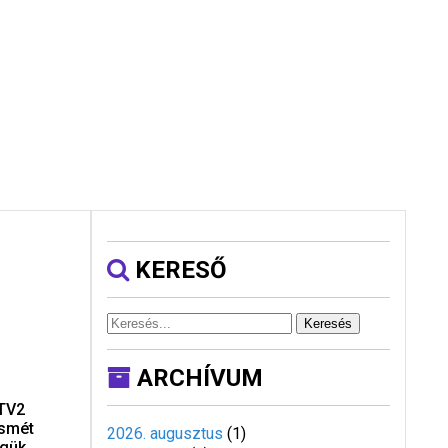
KERESŐ
Keresés
ARCHÍVUM
 TV2
ismét
2026. augusztus
(
1
)
égük