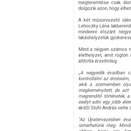
megteremtése csak álom.
dolgozik azon, hogy élhe
A két műsorvezető idén
Lehoczky Léna lakberende
mindenre elszánt négye
lakáshelyzetük gyökerese
Mind a négyen számos me
élethelyzet, amit rögtön
állította érzelmileg.
„A negyedik évadban cs
kontrollálni az érzéseim
akik a szememben olyan
megkeményített, de azt 
megrendítő történetek, 
esélyt adni egy jobb éle
akitől Stohl András vette á
"Az Újratervezésben éva
ismerhetünk meg. Mindi