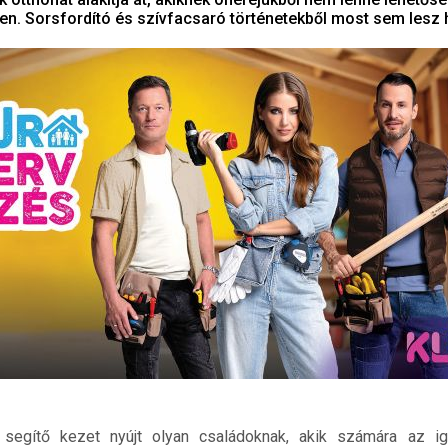
en. Sorsfordító és szívfacsaró történetekből most sem lesz 
egítő kezet nyújt olyan családoknak, akik számára az ig