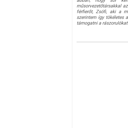
abban, hogy sor kerü
műsorvezetőtársakkal azé
férfierőt, Zsófi, aki a
szerintem így tökéletes
támogatni a rászorulókat