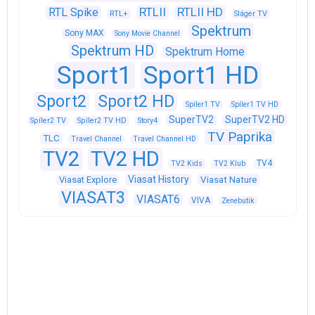
RTLII
RTLII HD
RTL Spike
RTL+
Sláger TV
Spektrum
Sony MAX
Sony Movie Channel
Spektrum HD
Spektrum Home
Sport1
Sport1 HD
Sport2
Sport2 HD
Spíler1 TV
Spíler1 TV HD
SuperTV2
SuperTV2 HD
Spíler2 TV
Spíler2 TV HD
Story4
TV Paprika
TLC
Travel Channel
Travel Channel HD
TV2
TV2 HD
TV4
TV2 Kids
TV2 Klub
Viasat History
Viasat Explore
Viasat Nature
VIASAT3
VIASAT6
VIVA
Zenebutik