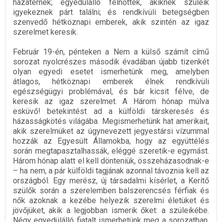
hazatérnek; egyedülálló felnőttek, akiknek szüleik
igyekeznek párt találni; és rendkívüli betegségben
szenvedő hétköznapi emberek, akik szintén az igaz
szerelmet keresik.
Február 19-én, pénteken a Nem a külső számít című
sorozat nyolcrészes második évadában újabb tizenkét
olyan egyedi esetet ismerhetünk meg, amelyben
átlagos, hétköznapi emberek élnek rendkívüli
egészségügyi problémával, és bár kicsit félve, de
keresik az igaz szerelmet. A Három hónap múlva
esküvő! betekintést ad a külföldi társkeresés és
házasságkötés világába. Megismerhetünk hat amerikait,
akik szerelmüket az úgynevezett jegyestársi vízummal
hozzák az Egyesült Államokba, hogy az együttélés
során megtapasztalhassák, eléggé szeretik-e egymást.
Három hónap alatt el kell dönteniük, összeházasodnak-e
– ha nem, a pár külföldi tagjának azonnal távoznia kell az
országból. Egy merész, új társadalmi kísérlet, a Kerítő
szülők során a szerelemben balszerencsés férfiak és
nők azoknak a kezébe helyezik szerelmi életüket és
jövőjüket, akik a legjobban ismerik őket: a szüleikébe.
Négy egyedülálló fiatalt ismerhetünk meg a sorozatban,