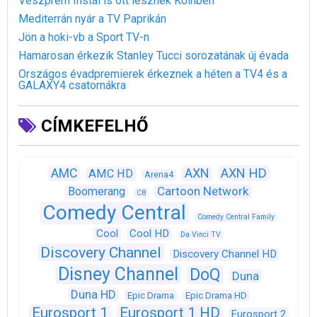
Veszprém ifistái is ott lesznek Kölnben
Mediterrán nyár a TV Paprikán
Jön a hoki-vb a Sport TV-n
Hamarosan érkezik Stanley Tucci sorozatának új évada
Országos évadpremierek érkeznek a héten a TV4 és a
GALAXY4 csatornákra
CÍMKEFELHŐ
AXN
AXN HD
AMC
AMC HD
Arena4
Cartoon Network
Boomerang
C8
Comedy Central
Comedy Central Family
Cool
Cool HD
Da Vinci TV
Discovery Channel
Discovery Channel HD
Disney Channel
DoQ
Duna
Duna HD
Epic Drama
Epic Drama HD
Eurosport 1
Eurosport 1 HD
Eurosport 2