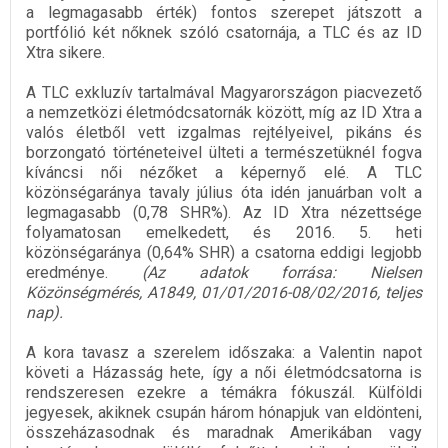
a legmagasabb érték) fontos szerepet játszott a
portfólió két nőknek szóló csatornája, a TLC és az ID
Xtra sikere.
A TLC exkluzív tartalmával Magyarországon piacvezető
a nemzetközi életmódcsatornák között, míg az ID Xtra a
valós életből vett izgalmas rejtélyeivel, pikáns és
borzongató történeteivel ülteti a természetüknél fogva
kíváncsi női nézőket a képernyő elé. A TLC
közönségaránya tavaly július óta idén januárban volt a
legmagasabb (0,78 SHR%). Az ID Xtra nézettsége
folyamatosan emelkedett, és 2016. 5. heti
közönségaránya (0,64% SHR) a csatorna eddigi legjobb
eredménye.
(Az adatok forrása: Nielsen
Közönségmérés, A1849, 01/01/2016-08/02/2016, teljes
nap).
A kora tavasz a szerelem időszaka: a Valentin napot
követi a Házasság hete, így a női életmódcsatorna is
rendszeresen ezekre a témákra fókuszál. Külföldi
jegyesek, akiknek csupán három hónapjuk van eldönteni,
összeházasodnak és maradnak Amerikában vagy