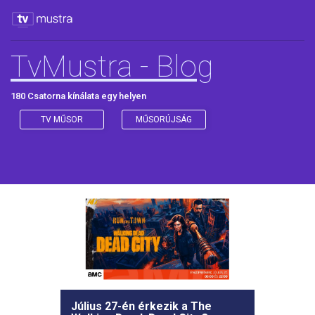
TvMustra - Blog
180 Csatorna kínálata egy helyen
TV MŰSOR
MŰSORÚJSÁG
Július 27-én érkezik a The