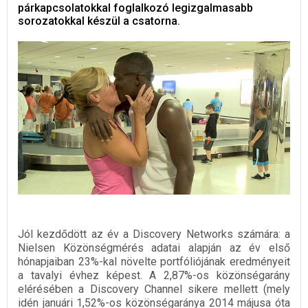
párkapcsolatokkal foglalkozó legizgalmasabb
sorozatokkal készül a csatorna.
Jól kezdődött az év a Discovery Networks számára: a
Nielsen Közönségmérés adatai alapján az év első
hónapjaiban 23%-kal növelte portfóliójának eredményeit
a tavalyi évhez képest. A 2,87%-os közönségarány
elérésében a Discovery Channel sikere mellett (mely
idén januári 1,52%-os közönségaránya 2014 májusa óta