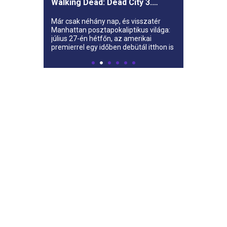
Walking Dead: Dead City 3.
évada az AMC-re
Már csak néhány nap, és visszatér
Manhattan posztapokaliptikus világa:
július 27-én hétfőn, az amerikai
premierrel egy időben debütál itthon is
az AMC-n a The Walking Dead: Dead
City harmadik évada.