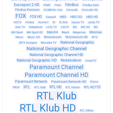
Eurosport 2 HD
FilmBox
FEM3
Film+
FilmBox Extra
FilmBox Premium
FILMBOX+ One
Filmcafé
Filmcafé HD
FOX
FOX HD
HBO
HBO GO
HBO HD
Galaxy4
HGTV
History
Humor+
ID
ID Xtra
Izaura TV
Jocky TV
Kiwi TV
Kölyökklub
LiChi TV
LifeTV
M2
M2 HD
M3
Match4
Minimax
M4 Sport
M4 Sport HD
Max4
Megamax
Moziverzum
Moziverzum HD
Mozi+
Mozi+ HD
MTV
National Geographic
Muzsika TV
MTV Hungary
National Geographic Channel
National Geographic Channel HD
National Geographic HD
Nickelodeon
OzoneTV
Paramount Channel
Paramount Channel HD
Paramount Network
Paramount Network HD
Prime
RTL
RTL HD
RTL KETTŐ
PRO4
RTL Gold
RTL Három
RTL Klub
RTL Klub HD
RTL Otthon