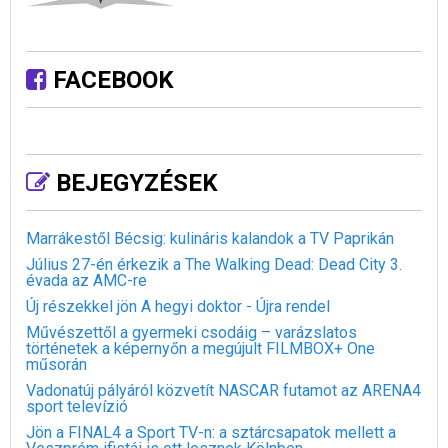
FACEBOOK
BEJEGYZÉSEK
Marrákestől Bécsig: kulináris kalandok a TV Paprikán
Július 27-én érkezik a The Walking Dead: Dead City 3.
évada az AMC-re
Új részekkel jön A hegyi doktor - Újra rendel
Művészettől a gyermeki csodáig – varázslatos
történetek a képernyőn a megújult FILMBOX+ One
műsorán
Vadonatúj pályáról közvetít NASCAR futamot az ARENA4
sport televízió
Jön a FINAL4 a Sport TV-n: a sztárcsapatok mellett a