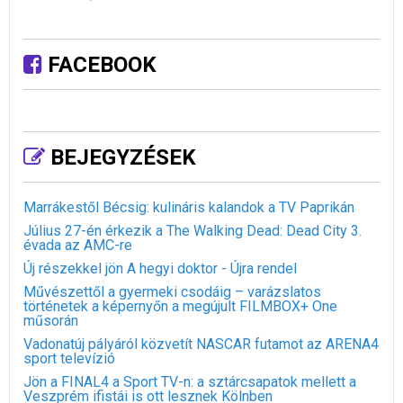
FACEBOOK
BEJEGYZÉSEK
Marrákestől Bécsig: kulináris kalandok a TV Paprikán
Július 27-én érkezik a The Walking Dead: Dead City 3.
évada az AMC-re
Új részekkel jön A hegyi doktor - Újra rendel
Művészettől a gyermeki csodáig – varázslatos
történetek a képernyőn a megújult FILMBOX+ One
műsorán
Vadonatúj pályáról közvetít NASCAR futamot az ARENA4
sport televízió
Jön a FINAL4 a Sport TV-n: a sztárcsapatok mellett a
Veszprém ifistái is ott lesznek Kölnben