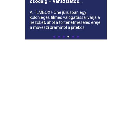
NASCAR futamot az ARENA4
sport televízió
Vadonatúj helyszínről közvetíti a
NASCAR következő futamát a magyar
nézőknek az ARENA4 sport televízió
és a NET4+ streamingszolgáltató.