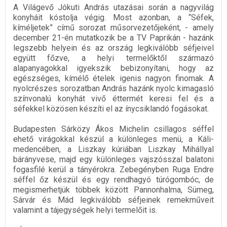
A Világevő Jókuti András utazásai során a nagyvilág
konyháit kóstolja végig. Most azonban, a “Séfek,
kíméljetek” című sorozat műsorvezetőjeként, - amely
december 21-én mutatkozik be a TV Paprikán - hazánk
legszebb helyein és az ország legkiválóbb séfjeivel
együtt főzve, a helyi termelőktől származó
alapanyagokkal igyekszik bebizonyítani, hogy az
egészséges, kímélő ételek igenis nagyon finomak. A
nyolcrészes sorozatban András hazánk nyolc kimagasló
színvonalú konyhát vivő éttermét keresi fel és a
séfekkel közösen készíti el az ínycsiklandó fogásokat.
Budapesten Sárközy Ákos Michelin csillagos séffel
ehető virágokkal készül a különleges menü, a Káli-
medencében, a Liszkay kúriában Liszkay Mihállyal
bárányvese, majd egy különleges vajszósszal balatoni
fogasfilé kerül a tányérokra. Zebegényben Ruga Endre
séffel őz készül és egy rendhagyó túrógombóc, de
megismerhetjük többek között Pannonhalma, Sümeg,
Sárvár és Mád legkiválóbb séfjeinek remekműveit
valamint a tájegységek helyi termelőit is.