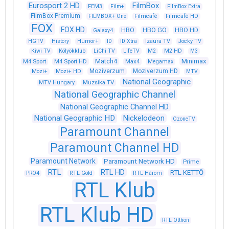
Eurosport 2 HD
FilmBox
FEM3
Film+
FilmBox Extra
FilmBox Premium
FILMBOX+ One
Filmcafé
Filmcafé HD
FOX
FOX HD
HBO
HBO GO
HBO HD
Galaxy4
HGTV
History
Humor+
ID
ID Xtra
Izaura TV
Jocky TV
Kiwi TV
Kölyökklub
LiChi TV
LifeTV
M2
M2 HD
M3
Match4
Minimax
M4 Sport
M4 Sport HD
Max4
Megamax
Moziverzum
Moziverzum HD
Mozi+
Mozi+ HD
MTV
National Geographic
Muzsika TV
MTV Hungary
National Geographic Channel
National Geographic Channel HD
National Geographic HD
Nickelodeon
OzoneTV
Paramount Channel
Paramount Channel HD
Paramount Network
Paramount Network HD
Prime
RTL
RTL HD
RTL KETTŐ
PRO4
RTL Gold
RTL Három
RTL Klub
RTL Klub HD
RTL Otthon