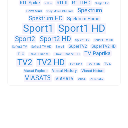
RTLII
RTLII HD
RTL Spike
RTL+
Sláger TV
Spektrum
Sony MAX
Sony Movie Channel
Spektrum HD
Spektrum Home
Sport1
Sport1 HD
Sport2
Sport2 HD
Spíler1 TV
Spíler1 TV HD
SuperTV2
SuperTV2 HD
Spíler2 TV
Spíler2 TV HD
Story4
TV Paprika
TLC
Travel Channel
Travel Channel HD
TV2
TV2 HD
TV4
TV2 Kids
TV2 Klub
Viasat History
Viasat Explore
Viasat Nature
VIASAT3
VIASAT6
VIVA
Zenebutik