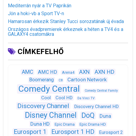
Mediterrán nyár a TV Paprikán
Jön a hoki-vb a Sport TV-n
Hamarosan érkezik Stanley Tucci sorozatának új évada
Országos évadpremierek érkeznek a héten a TV4 és a
GALAXY4 csatornákra
CÍMKEFELHŐ
AXN
AXN HD
AMC
AMC HD
Arena4
Cartoon Network
Boomerang
C8
Comedy Central
Comedy Central Family
Cool
Cool HD
Da Vinci TV
Discovery Channel
Discovery Channel HD
Disney Channel
DoQ
Duna
Duna HD
Epic Drama
Epic Drama HD
Eurosport 1
Eurosport 1 HD
Eurosport 2