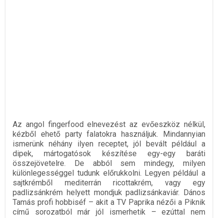
Az angol fingerfood elnevezést az evőeszköz nélkül,
kézből ehető party falatokra használjuk. Mindannyian
ismerünk néhány ilyen receptet, jól bevált például a
dipek, mártogatósok készítése egy-egy baráti
összejövetelre. De abból sem mindegy, milyen
különlegességgel tudunk előrukkolni. Legyen például a
sajtkrémből mediterrán ricottakrém, vagy egy
padlizsánkrém helyett mondjuk padlizsánkaviár. Dános
Tamás profi hobbiséf – akit a TV Paprika nézői a Piknik
című sorozatból már jól ismerhetik – ezúttal nem