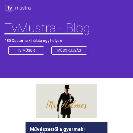
TvMustra - Blog
180 Csatorna kínálata egy helyen
TV MŰSOR
MŰSORÚJSÁG
Vadonatúj pályáról közvetít