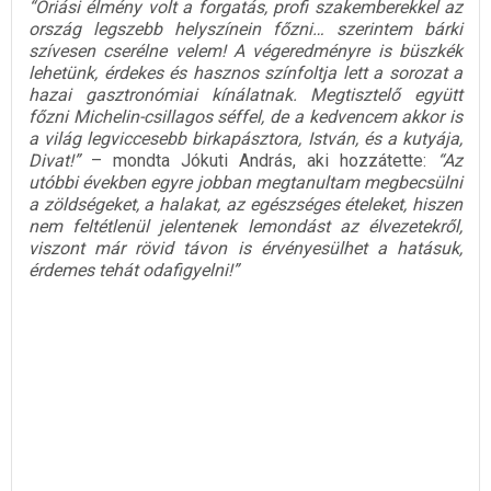
“Óriási élmény volt a forgatás, profi szakemberekkel az
ország legszebb helyszínein főzni… szerintem bárki
szívesen cserélne velem! A végeredményre is büszkék
lehetünk, érdekes és hasznos színfoltja lett a sorozat a
hazai gasztronómiai kínálatnak. Megtisztelő együtt
főzni Michelin-csillagos séffel, de a kedvencem akkor is
a világ legviccesebb birkapásztora, István, és a kutyája,
Divat!”
– mondta Jókuti András, aki hozzátette:
“Az
utóbbi években egyre jobban megtanultam megbecsülni
a zöldségeket, a halakat, az egészséges ételeket, hiszen
nem feltétlenül jelentenek lemondást az élvezetekről,
viszont már rövid távon is érvényesülhet a hatásuk,
érdemes tehát odafigyelni!”