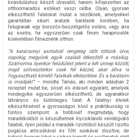
kiránduláshoz készít útravalót, hanem kifejezetten az
otthonmaradós estéket veszi célba. Olyan, gyorsan
elkészíthető falatokat mutat a nézőknek, amelyekkel
garantáltan sikert aratunk barátaink körében, ha
felugranak egy borozós-beszélgetős estére, vagy arra
az esetre, ha egyszerűen csak finom harapnivalók
kíséretében filmeznénk otthon.
“A karácsonyi asztalnál rengeteg időt töltünk ülve,
napokig megyünk egyik családi étkezőtől a másikig.
Számomra ilyenkor felüdülést jelent a két ünnep között,
majd szilveszterkor csak fél kézzel, akár állva is
fogyasztható kímélő falatkák elkészítése. És a barátaim
is imádják!”
– mondta Tamás, aki minden adásban 2
receptet mutat be, sósat és édeset egyaránt, amelyek
mindegyike egyszerűen elkészíthető, de ugyanakkor
látványos és különleges falat. A falatnyi ételek
elkészítésénél a gyorsaságon kívül a praktikusság is
fontos szempont: a hobbiséf megmutatja, hogy
maradékokból is készülhetnek ínycsiklandó vendégváró
falatok, ilyen pédául a maradék rizottóból készült rizotto
pogácsa articsókával és főtt sonkával díszítve, de
kiderül, hogyan lehet a száraz bagett és a pillanatok alatt