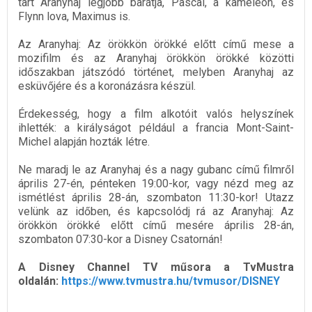
tart Aranyhaj legjobb barátja, Pascal, a kaméleon, és
Flynn lova, Maximus is.
Az Aranyhaj: Az örökkön örökké előtt című mese a
mozifilm és az Aranyhaj örökkön örökké közötti
időszakban játszódó történet, melyben Aranyhaj az
esküvőjére és a koronázásra készül.
Érdekesség, hogy a film alkotóit valós helyszínek
ihlették: a királyságot például a francia Mont-Saint-
Michel alapján hozták létre.
Ne maradj le az Aranyhaj és a nagy gubanc című filmről
április 27-én, pénteken 19:00-kor, vagy nézd meg az
ismétlést április 28-án, szombaton 11:30-kor! Utazz
velünk az időben, és kapcsolódj rá az Aranyhaj: Az
örökkön örökké előtt című mesére április 28-án,
szombaton 07:30-kor a Disney Csatornán!
A Disney Channel TV műsora a TvMustra
oldalán:
https://www.tvmustra.hu/tvmusor/DISNEY