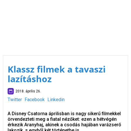
Klassz filmek a tavaszi
lazításhoz
2018. április 26.
Twitter
Facebook
Linkedin
A Disney Csatorna áprilisban is nagy sikerű filmekkel
örvendezteti meg a fiatal nézőket: ezen a hétvégén
érkezik Aranyhaj, akinek a csodás hajában varázserő
lakozik, s egyből két történetbe is