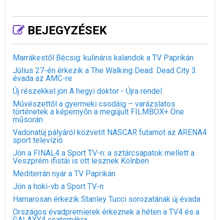
BEJEGYZÉSEK
Marrákestől Bécsig: kulináris kalandok a TV Paprikán
Július 27-én érkezik a The Walking Dead: Dead City 3.
évada az AMC-re
Új részekkel jön A hegyi doktor - Újra rendel
Művészettől a gyermeki csodáig – varázslatos
történetek a képernyőn a megújult FILMBOX+ One
műsorán
Vadonatúj pályáról közvetít NASCAR futamot az ARENA4
sport televízió
Jön a FINAL4 a Sport TV-n: a sztárcsapatok mellett a
Veszprém ifistái is ott lesznek Kölnben
Mediterrán nyár a TV Paprikán
Jön a hoki-vb a Sport TV-n
Hamarosan érkezik Stanley Tucci sorozatának új évada
Országos évadpremierek érkeznek a héten a TV4 és a
GALAXY4 csatornákra