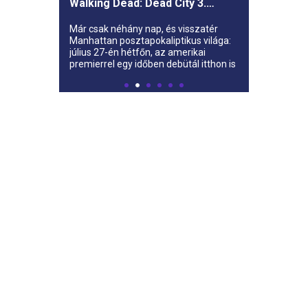
Walking Dead: Dead City 3.
évada az AMC-re
Már csak néhány nap, és visszatér
Manhattan posztapokaliptikus világa:
július 27-én hétfőn, az amerikai
premierrel egy időben debütál itthon is
az AMC-n a The Walking Dead: Dead
City harmadik évada.