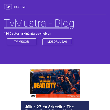
TvMustra - Blog
180 Csatorna kínálata egy helyen
TV MŰSOR
MŰSORÚJSÁG
Július 27-én érkezik a The