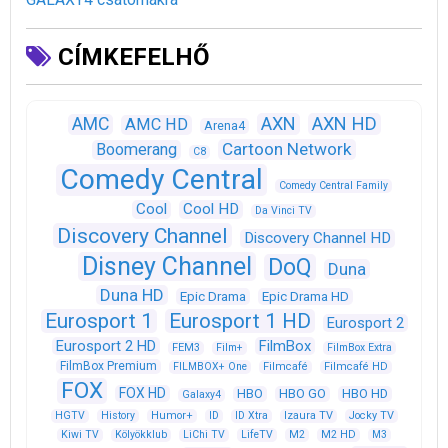
CÍMKEFELHŐ
AXN
AXN HD
AMC
AMC HD
Arena4
Cartoon Network
Boomerang
C8
Comedy Central
Comedy Central Family
Cool
Cool HD
Da Vinci TV
Discovery Channel
Discovery Channel HD
Disney Channel
DoQ
Duna
Duna HD
Epic Drama
Epic Drama HD
Eurosport 1
Eurosport 1 HD
Eurosport 2
Eurosport 2 HD
FilmBox
FEM3
Film+
FilmBox Extra
FilmBox Premium
FILMBOX+ One
Filmcafé
Filmcafé HD
FOX
FOX HD
HBO
HBO GO
HBO HD
Galaxy4
HGTV
History
Humor+
ID
ID Xtra
Izaura TV
Jocky TV
Kiwi TV
Kölyökklub
LiChi TV
LifeTV
M2
M2 HD
M3