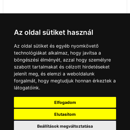
Az oldal sütiket használ
Az oldal sütiket és egyéb nyomkövető
technológiákat alkalmaz, hogy javítsa a
böngészési élményét, azzal hogy személyre
szabott tartalmakat és célzott hirdetéseket
jelenít meg, és elemzi a weboldalunk
forgalmát, hogy megtudjuk honnan érkeztek a
látogatóink.
Minden jog fenntartva © 2008 - 2026
4Web Kft.
Elfogadom
A csatornák a műsorváltoztatás jogát
Elutasítom
fenntartják! A portál üzemeltetője semmiféle
felelősséget nem vállal a weboldalon
megjelentetett hirdetések tartalmáért, illetve a
Beállítások megváltoztatása