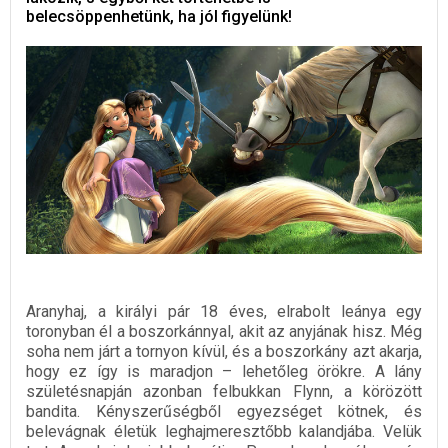
belecsöppenhetünk, ha jól figyelünk!
Aranyhaj, a királyi pár 18 éves, elrabolt leánya egy
toronyban él a boszorkánnyal, akit az anyjának hisz. Még
soha nem járt a tornyon kívül, és a boszorkány azt akarja,
hogy ez így is maradjon – lehetőleg örökre. A lány
születésnapján azonban felbukkan Flynn, a körözött
bandita. Kényszerűségből egyezséget kötnek, és
belevágnak életük leghajmeresztőbb kalandjába. Velük