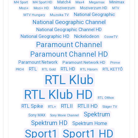
Match4
Minimax
M4 Sport
M4 Sport HD
Max4
Megamax
Moziverzum
Moziverzum HD
Mozi+
Mozi+ HD
MTV
National Geographic
Muzsika TV
MTV Hungary
National Geographic Channel
National Geographic Channel HD
National Geographic HD
Nickelodeon
OzoneTV
Paramount Channel
Paramount Channel HD
Paramount Network
Paramount Network HD
Prime
RTL
RTL HD
RTL KETTŐ
PRO4
RTL Gold
RTL Három
RTL Klub
RTL Klub HD
RTL Otthon
RTLII
RTLII HD
RTL Spike
RTL+
Sláger TV
Spektrum
Sony MAX
Sony Movie Channel
Spektrum HD
Spektrum Home
Sport1
Sport1 HD