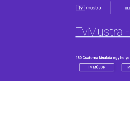
BL
TvMustra -
180 Csatorna kínálata egy helye
TV MŰSOR
M