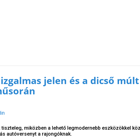
izgalmas jelen és a dicső múlt
műsorán
din
t tiszteleg, miközben a lehető legmodernebb eszközökkel közv
ás autóversenyt a rajongóknak.