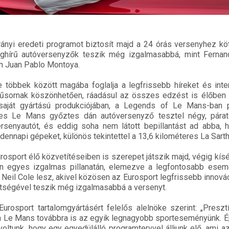
ányi eredeti programot biztosít majd a 24 órás versenyhez k
ághírű autóversenyzők teszik még izgalmasabbá, mint Fernan
n Juan Pablo Montoya.
 többek között magába foglalja a legfrissebb híreket és inte
sornak köszönhetően, ráadásul az összes edzést is élőben k
 saját gyártású produkciójában, a Legends of Le Mans-ban
res Le Mans győztes dán autóversenyző tesztel négy, páratl
rsenyautót, és eddig soha nem látott bepillantást ad abba, 
ennapi gépeket, különös tekintettel a 13,6 kilométeres La Sarth
rosport élő közvetítéseiben is szerepet játszik majd, végig kís
n egyes izgalmas pillanatán, elemezve a legfontosabb esem
eil Cole lesz, akivel közösen az Eurosport legfrissebb innovác
gítségével teszik még izgalmasabbá a versenyt.
rosport tartalomgyártásért felelős alelnöke szerint: „Presz
 a Le Mans továbbra is az egyik legnagyobb sporteseményünk. 
oltunk, hogy egy egyedülálló programtervvel álljunk elő, ami a