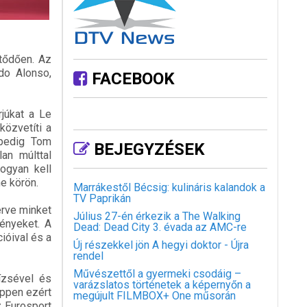
ötődően. Az
do Alonso,
FACEBOOK
rjúkat a Le
özvetíti a
 pedig Tom
BEJEGYZÉSEK
an múlttal
hogyan kell
e körön.
Marrákestől Bécsig: kulináris kalandok a
TV Paprikán
érve minket
Július 27-én érkezik a The Walking
ényeket. A
Dead: Dead City 3. évada az AMC-re
ióival és a
Új részekkel jön A hegyi doktor - Újra
rendel
Művészettől a gyermeki csodáig –
tízsével és
varázslatos történetek a képernyőn a
Éppen ezért
megújult FILMBOX+ One műsorán
z Eurosport