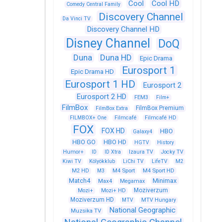
Cool
Cool HD
Comedy Central Family
Discovery Channel
Da Vinci TV
Discovery Channel HD
Disney Channel
DoQ
Duna
Duna HD
Epic Drama
Eurosport 1
Epic Drama HD
Eurosport 1 HD
Eurosport 2
Eurosport 2 HD
FEM3
Film+
FilmBox
FilmBox Premium
FilmBox Extra
FILMBOX+ One
Filmcafé
Filmcafé HD
FOX
FOX HD
HBO
Galaxy4
HBO GO
HBO HD
HGTV
History
Humor+
ID
ID Xtra
Izaura TV
Jocky TV
Kiwi TV
Kölyökklub
LiChi TV
LifeTV
M2
M4 Sport
M4 Sport HD
M2 HD
M3
Match4
Minimax
Max4
Megamax
Moziverzum
Mozi+
Mozi+ HD
Moziverzum HD
MTV
MTV Hungary
National Geographic
Muzsika TV