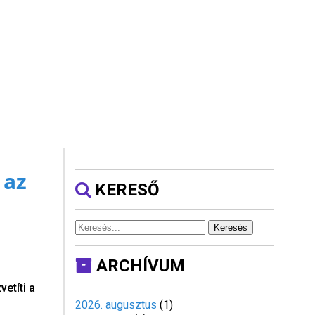
 az
KERESŐ
Keresés
ARCHÍVUM
etíti a
2026. augusztus
(
1
)