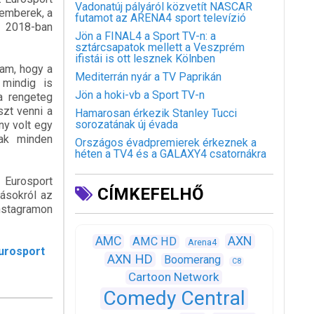
Vadonatúj pályáról közvetít NASCAR
kemberek, a
futamot az ARENA4 sport televízió
t 2018-ban
Jön a FINAL4 a Sport TV-n: a
sztárcsapatok mellett a Veszprém
ifistái is ott lesznek Kölnben
am, hogy a
Mediterrán nyár a TV Paprikán
 mindig is
Jön a hoki-vb a Sport TV-n
a rengeteg
szt venni a
Hamarosan érkezik Stanley Tucci
sorozatának új évada
ny volt egy
nak minden
Országos évadpremierek érkeznek a
héten a TV4 és a GALAXY4 csatornákra
 Eurosport
CÍMKEFELHŐ
tásokról az
Instagramon
AXN
AMC
AMC HD
Arena4
urosport
AXN HD
Boomerang
C8
Cartoon Network
Comedy Central