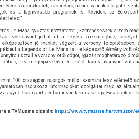
meg. Nem szerénykedek, kimondom, nálunk vannak a legjobb sza
gok és a legnívósabb programok is. Röviden: az Eurospor
et lefed.”
zeres Le Mans győztes hozzátette: „Szerencsésnek érzem mag
yan versenynél juthat el a széles közönséghez, amelyet
 elképesztően jó munkát végzett a verseny felépítésében, 
 például a Legends of Le Mans is - elképesztő élmény volt ré
i ennyire tiszteli a verseny örökségét, igazán meghatározó élmé
 időben, és megtapasztalni a letűnt korok ikonikus autói
mint 100 országban rajongók milliói számára lesz elérhető az
olyamatosan naprakész információkat szolgáltat majd az aktuali
 az egyéb Eurosport platformokon keresztül, így Facebookon, 
ra a TvMustra oldalán:
https://www.tvmustra.hu/tvmusor/e