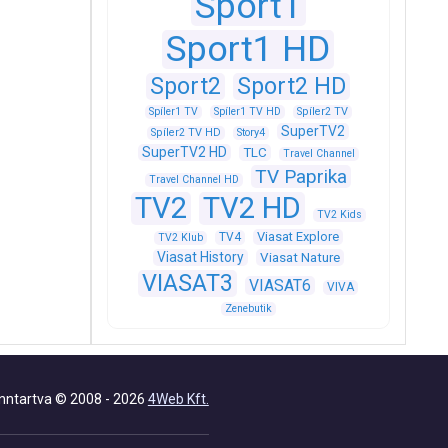
Sport1
Sport1 HD
Sport2
Sport2 HD
Spíler1 TV
Spíler1 TV HD
Spíler2 TV
SuperTV2
Spíler2 TV HD
Story4
SuperTV2 HD
TLC
Travel Channel
TV Paprika
Travel Channel HD
TV2
TV2 HD
TV2 Kids
Viasat Explore
TV4
TV2 Klub
Viasat History
Viasat Nature
VIASAT3
VIASAT6
VIVA
Zenebutik
nntartva © 2008 - 2026
4Web Kft.