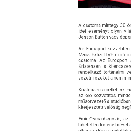
A csatorna mintegy 38 ór
idei eseményt olyan vil
Jenson Button vagy éppe
Az Eurosport közvetítése
Mans Extra LIVE című mű
csatorna. Az Eurosport
Kristensen, a kilencsze
rendelkező történelmi ve
vezetni ezeket a nem mind
Kristensen emellett az Eu
az élő közvetítés minde
műsorvezető a stúdióban N
kiterjesztett valóság se
Emir Osmanbegovic, az Eu
hihetetlen történelmével
elképesztően izgatottak v