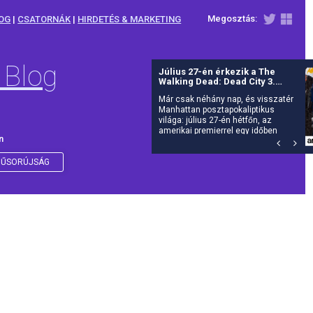
Megosztás:
OG
|
CSATORNÁK
|
HIRDETÉS & MARKETING
 Blog
Július 27-én érkezik a The
Walking Dead: Dead City 3.
évada az AMC-re
Már csak néhány nap, és visszatér
Manhattan posztapokaliptikus
világa: július 27-én hétfőn, az
amerikai premierrel egy időben
n
debütál itthon is az AMC-n a The
Walking Dead: Dead City harmadik
évada.
ŰSORÚJSÁG