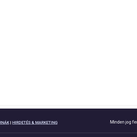
Minden jog fe
RNÁK
|
HIRDETÉS & MARKETING