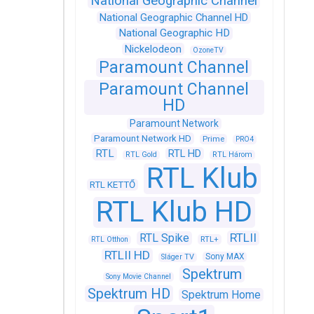
National Geographic Channel
National Geographic Channel HD
National Geographic HD
Nickelodeon
OzoneTV
Paramount Channel
Paramount Channel
HD
Paramount Network
Paramount Network HD
Prime
PRO4
RTL
RTL HD
RTL Gold
RTL Három
RTL Klub
RTL KETTŐ
RTL Klub HD
RTLII
RTL Spike
RTL+
RTL Otthon
RTLII HD
Sony MAX
Sláger TV
Spektrum
Sony Movie Channel
Spektrum HD
Spektrum Home