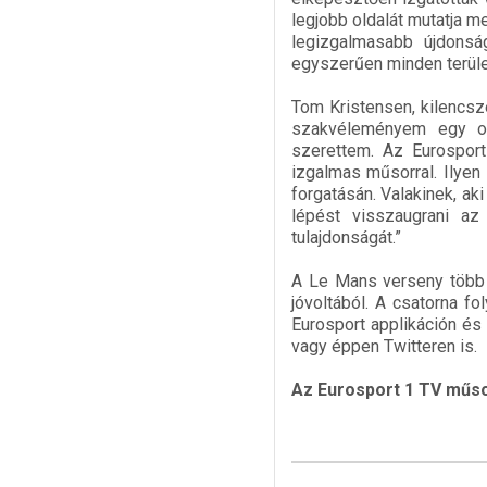
legjobb oldalát mutatja 
legizgalmasabb újdonsá
egyszerűen minden terület
Tom Kristensen, kilencs
szakvéleményem egy ol
szerettem. Az Eurosport
izgalmas műsorral. Ilyen
forgatásán. Valakinek, ak
lépést visszaugrani az
tulajdonságát.”
A Le Mans verseny több 
jóvoltából. A csatorna f
Eurosport applikáción és
vagy éppen Twitteren is.
Az Eurosport 1 TV műso