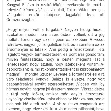
Kangyal Balázs is szakértőként tevékenykedik majd a
televízió képernyőjén a vb alatt, Tokaji Viktor pedig a
válogatott edzői stábjának tagjaként lesz ott
Oroszországban.
„Hogy milyen volt a forgatás? Nagyon hideg, hiszen
szokatlan módon nem szerelésben voltunk ott a jég
mellett, hanem egy szál ingben és zakóban. A viccet
félretéve, nagyon jó hangulatban telt, és szerintem ez az
eredményen is látszik. Ami pedig a feladatomat illeti,
izgatott vagyok természetesen, és pont arra gondoltam,
milyen fantasztikus, hogy a jóisten megadta azt a
lehetőséget, hogy azután, hogy játékosként voltam A-
csoportos vb-n, most kommentátorként is kipróbálhatom
magam” – mondta Szuper Levente a forgatásról és a rá
váró feladatról. Kangyal Balázs is élvezte, hogy volt
csapattársaival együtt szerepelhetett: „Vicces volt így
hárman együtt, nagyon jól éreztem magam. Visszaidézte
a régi szép időket, amikor még együtt játszottunk,
ugyanúgy viselkedtünk, mint abban az időszakban, pedig
már sok idő eltelt azóta. A vb-re utazó csapatnak azt
üzenem, hogy élvezzék ki a vb minden pillanatát; have