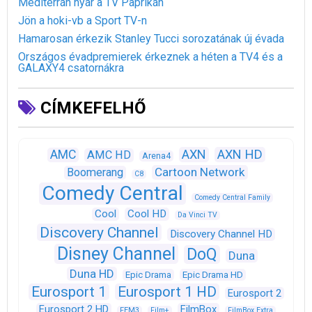
Mediterrán nyár a TV Paprikán
Jön a hoki-vb a Sport TV-n
Hamarosan érkezik Stanley Tucci sorozatának új évada
Országos évadpremierek érkeznek a héten a TV4 és a
GALAXY4 csatornákra
CÍMKEFELHŐ
AXN
AXN HD
AMC
AMC HD
Arena4
Cartoon Network
Boomerang
C8
Comedy Central
Comedy Central Family
Cool
Cool HD
Da Vinci TV
Discovery Channel
Discovery Channel HD
Disney Channel
DoQ
Duna
Duna HD
Epic Drama
Epic Drama HD
Eurosport 1
Eurosport 1 HD
Eurosport 2
Eurosport 2 HD
FilmBox
FEM3
Film+
FilmBox Extra