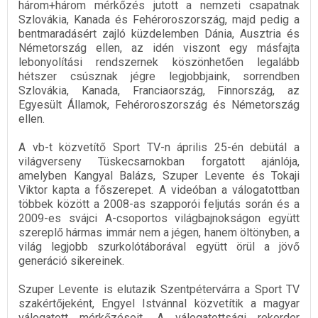
három+három mérkőzés jutott a nemzeti csapatnak
Szlovákia, Kanada és Fehéroroszország, majd pedig a
bentmaradásért zajló küzdelemben Dánia, Ausztria és
Németország ellen, az idén viszont egy másfajta
lebonyolítási rendszernek köszönhetően legalább
hétszer csúsznak jégre legjobbjaink, sorrendben
Szlovákia, Kanada, Franciaország, Finnország, az
Egyesült Államok, Fehéroroszország és Németország
ellen.
A vb-t közvetítő Sport TV-n április 25-én debütál a
világverseny Tüskecsarnokban forgatott ajánlója,
amelyben Kangyal Balázs, Szuper Levente és Tokaji
Viktor kapta a főszerepet. A videóban a válogatottban
többek között a 2008-as szapporói feljutás során és a
2009-es svájci A-csoportos világbajnokságon együtt
szereplő hármas immár nem a jégen, hanem öltönyben, a
világ legjobb szurkolótáborával együtt örül a jövő
generáció sikereinek.
Szuper Levente is elutazik Szentpétervárra a Sport TV
szakértőjeként, Engyel Istvánnal közvetítik a magyar
válogatott mérkőzéseit. A válogatottsági rekorder