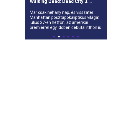
Walking Dead: Dead City 3.
évada az AMC-re
Már csak néhány nap, és visszatér
Manhattan posztapokaliptikus világa:
július 27-én hétfőn, az amerikai
premierrel egy időben debütál itthon is
az AMC-n a The Walking Dead: Dead
City harmadik évada.