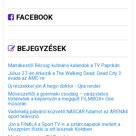
FACEBOOK
BEJEGYZÉSEK
Marrákestől Bécsig: kulináris kalandok a TV Paprikán
Július 27-én érkezik a The Walking Dead: Dead City 3.
évada az AMC-re
Új részekkel jön A hegyi doktor - Újra rendel
Művészettől a gyermeki csodáig – varázslatos
történetek a képernyőn a megújult FILMBOX+ One
műsorán
Vadonatúj pályáról közvetít NASCAR futamot az ARENA4
sport televízió
Jön a FINAL4 a Sport TV-n: a sztárcsapatok mellett a
Veszprém ifistái is ott lesznek Kölnben