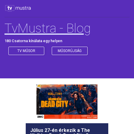
TvMustra - Blog
180 Csatorna kínálata egy helyen
TV MŰSOR
MŰSORÚJSÁG
Július 27-én érkezik a The