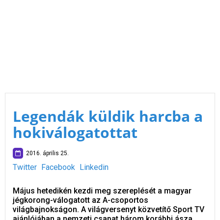
Legendák küldik harcba a
hokiválogatottat
2016. április 25.
Twitter
Facebook
Linkedin
Május hetedikén kezdi meg szereplését a magyar
jégkorong-válogatott az A-csoportos
világbajnokságon. A világversenyt közvetítő Sport TV
ajánlójában a nemzeti csapat három korábbi ásza,