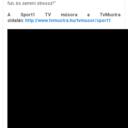
fun, és semmi stressz!”
A Sport1 TV műsora a TvMustra
oldalán:
http://www.tvmustra.hu/tvmusor/sport1