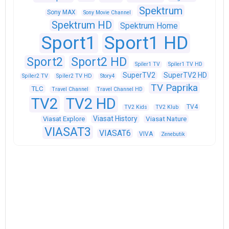
Spektrum
Sony MAX
Sony Movie Channel
Spektrum HD
Spektrum Home
Sport1
Sport1 HD
Sport2
Sport2 HD
Spíler1 TV
Spíler1 TV HD
SuperTV2
SuperTV2 HD
Spíler2 TV
Spíler2 TV HD
Story4
TV Paprika
TLC
Travel Channel
Travel Channel HD
TV2
TV2 HD
TV4
TV2 Kids
TV2 Klub
Viasat History
Viasat Explore
Viasat Nature
VIASAT3
VIASAT6
VIVA
Zenebutik