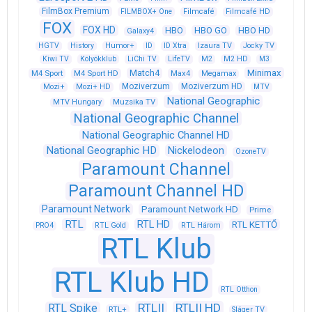
FilmBox Premium
FILMBOX+ One
Filmcafé
Filmcafé HD
FOX
FOX HD
HBO
HBO GO
HBO HD
Galaxy4
HGTV
History
Humor+
ID
ID Xtra
Izaura TV
Jocky TV
Kiwi TV
Kölyökklub
LiChi TV
LifeTV
M2
M2 HD
M3
Match4
Minimax
M4 Sport
M4 Sport HD
Max4
Megamax
Moziverzum
Moziverzum HD
Mozi+
Mozi+ HD
MTV
National Geographic
Muzsika TV
MTV Hungary
National Geographic Channel
National Geographic Channel HD
National Geographic HD
Nickelodeon
OzoneTV
Paramount Channel
Paramount Channel HD
Paramount Network
Paramount Network HD
Prime
RTL
RTL HD
RTL KETTŐ
PRO4
RTL Gold
RTL Három
RTL Klub
RTL Klub HD
RTL Otthon
RTLII
RTLII HD
RTL Spike
RTL+
Sláger TV