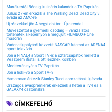
Marrákestől Bécsig: kulináris kalandok a TV Paprikán
Július 27-én érkezik a The Walking Dead: Dead City 3.
évada az AMC-re
Új részekkel jön A hegyi doktor - Újra rendel
Művészettől a gyermeki csodáig – varázslatos
történetek a képernyőn a megújult FILMBOX+ One
műsorán
Vadonatúj pályáról közvetít NASCAR futamot az ARENA4
sport televízió
Jön a FINAL4 a Sport TV-n: a sztárcsapatok mellett a
Veszprém ifistái is ott lesznek Kölnben
Mediterrán nyár a TV Paprikán
Jön a hoki-vb a Sport TV-n
Hamarosan érkezik Stanley Tucci sorozatának új évada
Országos évadpremierek érkeznek a héten a TV4 és a
GALAXY4 csatornákra
CÍMKEFELHŐ