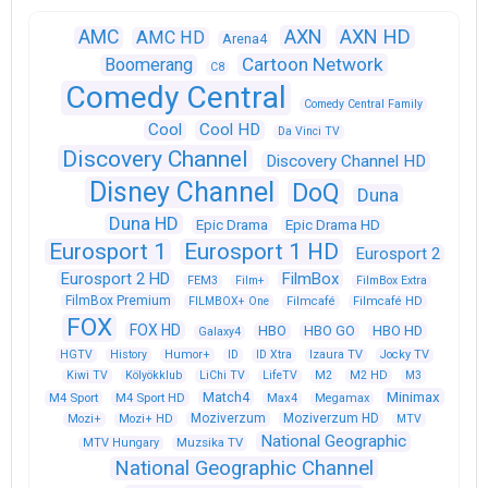
AXN
AXN HD
AMC
AMC HD
Arena4
Cartoon Network
Boomerang
C8
Comedy Central
Comedy Central Family
Cool
Cool HD
Da Vinci TV
Discovery Channel
Discovery Channel HD
Disney Channel
DoQ
Duna
Duna HD
Epic Drama
Epic Drama HD
Eurosport 1
Eurosport 1 HD
Eurosport 2
Eurosport 2 HD
FilmBox
FEM3
Film+
FilmBox Extra
FilmBox Premium
FILMBOX+ One
Filmcafé
Filmcafé HD
FOX
FOX HD
HBO
HBO GO
HBO HD
Galaxy4
HGTV
History
Humor+
ID
ID Xtra
Izaura TV
Jocky TV
Kiwi TV
Kölyökklub
LiChi TV
LifeTV
M2
M2 HD
M3
Match4
Minimax
M4 Sport
M4 Sport HD
Max4
Megamax
Moziverzum
Moziverzum HD
Mozi+
Mozi+ HD
MTV
National Geographic
Muzsika TV
MTV Hungary
National Geographic Channel