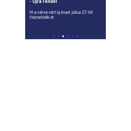
- Újra rendel
Itt a várva várt új évad: július 27-tól
folytatódik dr.