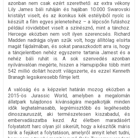
azonban nem csak ezért szerethető: az extra vékony
Lily James báli ruháján és hajában 10.000 Swarovski
kristályt viselt, és az ikonikus kék estélyiből nyolc is
készült a film egyes jeleneteihez – a lépcsőn futáshoz
például rövidebbet viselt a színésznő, mint a tánchoz.
Hercege eközben nem volt ilyen szerencsés. Richard
Madden nadrágja olyan szűk volt, hogy állítólag elsírta
magát fájdalmában, és sokat panaszkodott arra is, hogy
a táncjelentben nehéz egyszerre tartania Jamest és a
nehéz báli ruhát is. A sok szenvedés azonban
nyilvánvalóan megérte, hiszen a Hamupipőke több mint
542 millió dollárt hozott világszerte, és ezzel Kenneth
Branagh legsikeresebb filmje lett.
A valóság és a képzelet határán mozog eközben a
2015-ös Jurassic World, amelyben a megalomán
állatpark tulajdonos kívánságára megalkotják minden
idők leghatalmasabb, legrémisztőbb és legéhesebb
dinoszauruszát, aki természetesen kiszabadul, és
embervadászatba kezd. Az életben maradásért
folyatatott harc olyan jól sikerült, hogy a készítők máris
törik a fejüket a folytatáson, amelyről annyit lehet tudni,