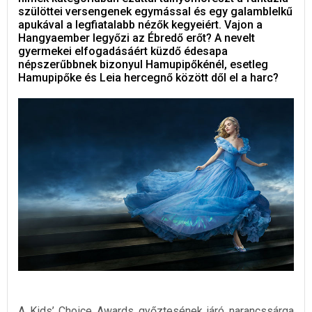
szülöttei versengenek egymással és egy galamblelkű
apukával a legfiatalabb nézők kegyeiért. Vajon a
Hangyaember legyőzi az Ébredő erőt? A nevelt
gyermekei elfogadásáért küzdő édesapa
népszerűbbnek bizonyul Hamupipőkénél, esetleg
Hamupipőke és Leia hercegnő között dől el a harc?
A Kids’ Choice Awards győztesének járó narancssárga