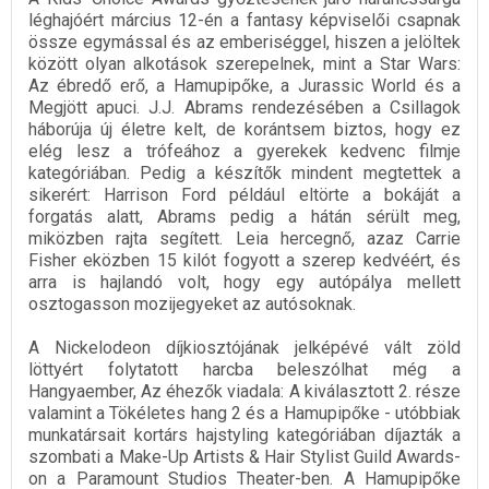
léghajóért március 12-én a fantasy képviselői csapnak
össze egymással és az emberiséggel, hiszen a jelöltek
között olyan alkotások szerepelnek, mint a Star Wars:
Az ébredő erő, a Hamupipőke, a Jurassic World és a
Megjött apuci. J.J. Abrams rendezésében a Csillagok
háborúja új életre kelt, de korántsem biztos, hogy ez
elég lesz a trófeához a gyerekek kedvenc filmje
kategóriában. Pedig a készítők mindent megtettek a
sikerért: Harrison Ford például eltörte a bokáját a
forgatás alatt, Abrams pedig a hátán sérült meg,
miközben rajta segített. Leia hercegnő, azaz Carrie
Fisher eközben 15 kilót fogyott a szerep kedvéért, és
arra is hajlandó volt, hogy egy autópálya mellett
osztogasson mozijegyeket az autósoknak.
A Nickelodeon díjkiosztójának jelképévé vált zöld
löttyért folytatott harcba beleszólhat még a
Hangyaember, Az éhezők viadala: A kiválasztott 2. része
valamint a Tökéletes hang 2 és a Hamupipőke - utóbbiak
munkatársait kortárs hajstyling kategóriában díjazták a
szombati a Make-Up Artists & Hair Stylist Guild Awards-
on a Paramount Studios Theater-ben. A Hamupipőke