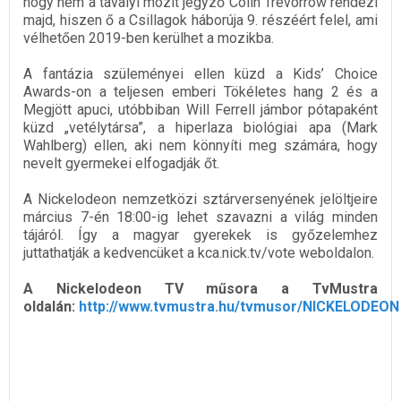
hogy nem a tavalyi mozit jegyző Colin Trevorrow rendezi
majd, hiszen ő a Csillagok háborúja 9. részéért felel, ami
vélhetően 2019-ben kerülhet a mozikba.
A fantázia szüleményei ellen küzd a Kids’ Choice
Awards-on a teljesen emberi Tökéletes hang 2 és a
Megjött apuci, utóbbiban Will Ferrell jámbor pótapaként
küzd „vetélytársa”, a hiperlaza biológiai apa (Mark
Wahlberg) ellen, aki nem könnyíti meg számára, hogy
nevelt gyermekei elfogadják őt.
A Nickelodeon nemzetközi sztárversenyének jelöltjeire
március 7-én 18:00-ig lehet szavazni a világ minden
tájáról. Így a magyar gyerekek is győzelemhez
juttathatják a kedvencüket a kca.nick.tv/vote weboldalon.
A Nickelodeon TV műsora a TvMustra
oldalán:
http://www.tvmustra.hu/tvmusor/NICKELODEON