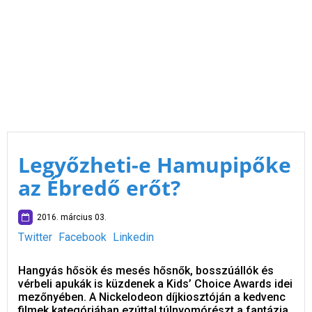
Legyőzheti-e Hamupipőke
az Ébredő erőt?
2016. március 03.
Twitter
Facebook
Linkedin
Hangyás hősök és mesés hősnők, bosszúállók és
vérbeli apukák is küzdenek a Kids’ Choice Awards idei
mezőnyében. A Nickelodeon díjkiosztóján a kedvenc
filmek kategóriában ezúttal túlnyomórészt a fantázia