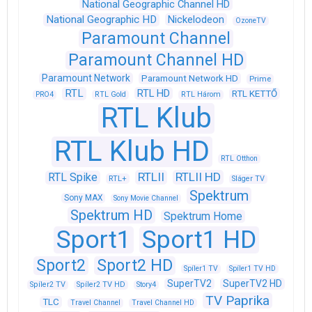
National Geographic Channel HD
National Geographic HD
Nickelodeon
OzoneTV
Paramount Channel
Paramount Channel HD
Paramount Network
Paramount Network HD
Prime
RTL
RTL HD
RTL KETTŐ
PRO4
RTL Gold
RTL Három
RTL Klub
RTL Klub HD
RTL Otthon
RTLII
RTLII HD
RTL Spike
RTL+
Sláger TV
Spektrum
Sony MAX
Sony Movie Channel
Spektrum HD
Spektrum Home
Sport1
Sport1 HD
Sport2
Sport2 HD
Spíler1 TV
Spíler1 TV HD
SuperTV2
SuperTV2 HD
Spíler2 TV
Spíler2 TV HD
Story4
TV Paprika
TLC
Travel Channel
Travel Channel HD