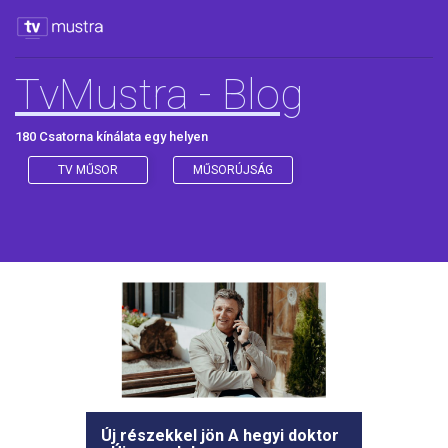
TvMustra - Blog
180 Csatorna kínálata egy helyen
TV MŰSOR
MŰSORÚJSÁG
Új részekkel jön A hegyi doktor