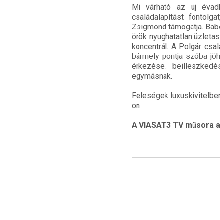
Mi várható az új évadb
családalapítást fontolg
Zsigmond támogatja. Babe
örök nyughatatlan üzletas
koncentrál. A Polgár csa
bármely pontja szóba jö
érkezése, beilleszkedé
egymásnak.
Feleségek luxuskivitelben
on
A VIASAT3 TV műsora a