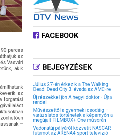
FACEBOOK
y 90 perces
áthatjuk az
 és Vasvári
BEJEGYZÉSEK
tünk, akik
Július 27-én érkezik a The Walking
ámíthatunk
Dead: Dead City 3. évada az AMC-re
keverik az
Új részekkel jön A hegyi doktor - Újra
a forgatási
rendel
ávállalást
Művészettől a gyermeki csodáig –
liktusokban
varázslatos történetek a képernyőn a
szönhetően
megújult FILMBOX+ One műsorán
gassanak –
Vadonatúj pályáról közvetít NASCAR
futamot az ARENA4 sport televízió