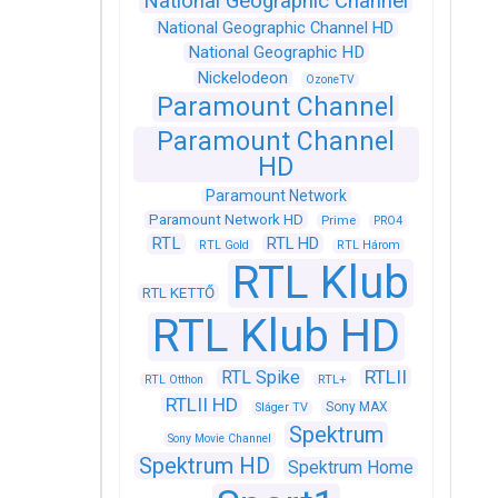
National Geographic Channel
National Geographic Channel HD
National Geographic HD
Nickelodeon
OzoneTV
Paramount Channel
Paramount Channel
HD
Paramount Network
Paramount Network HD
Prime
PRO4
RTL
RTL HD
RTL Gold
RTL Három
RTL Klub
RTL KETTŐ
RTL Klub HD
RTLII
RTL Spike
RTL+
RTL Otthon
RTLII HD
Sony MAX
Sláger TV
Spektrum
Sony Movie Channel
Spektrum HD
Spektrum Home