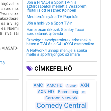
Jön a FINAL4 a Sport TV-n: a
férjével a
sztárcsapatok mellett a Veszprém
 szerelme,
ifistái is ott lesznek Kölnben
 Yvonne, az
Mediterrán nyár a TV Paprikán
jrakezdésre
Jön a hoki-vb a Sport TV-n
 és a világ
i és Noémi
Hamarosan érkezik Stanley Tucci
 riválisai
sorozatának új évada
Országos évadpremierek érkeznek a
héten a TV4 és a GALAXY4 csatornákra
 a VIASAT3-
A Network4 ünnepi menüje a sonka
mellé a sportrajongók számára
AT3
CÍMKEFELHŐ
AXN
AMC
AMC HD
Arena4
AXN HD
Boomerang
C8
Cartoon Network
Comedy Central