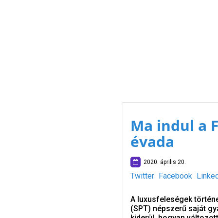
Ma indul a 
évada
2020. április 20.
Twitter
Facebook
Linke
A luxusfeleségek történe
(SPT) népszerű saját gy
kiderül, hogyan változott