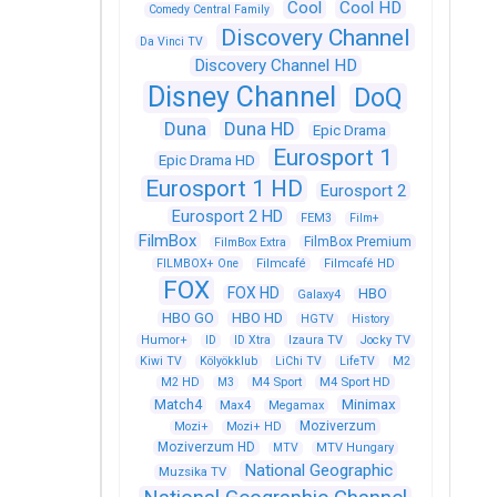
Cool
Cool HD
Comedy Central Family
Discovery Channel
Da Vinci TV
Discovery Channel HD
Disney Channel
DoQ
Duna
Duna HD
Epic Drama
Eurosport 1
Epic Drama HD
Eurosport 1 HD
Eurosport 2
Eurosport 2 HD
FEM3
Film+
FilmBox
FilmBox Premium
FilmBox Extra
FILMBOX+ One
Filmcafé
Filmcafé HD
FOX
FOX HD
HBO
Galaxy4
HBO GO
HBO HD
HGTV
History
Humor+
ID
ID Xtra
Izaura TV
Jocky TV
Kiwi TV
Kölyökklub
LiChi TV
LifeTV
M2
M4 Sport
M4 Sport HD
M2 HD
M3
Match4
Minimax
Max4
Megamax
Moziverzum
Mozi+
Mozi+ HD
Moziverzum HD
MTV
MTV Hungary
National Geographic
Muzsika TV