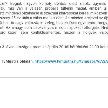
an? Bogiék nagyon komoly döntés előtt állnak, ugyanis 
atják, míg Vivi a válásán próbálja túltenni magát, amiben új
tt, mindenki bizalmasa új szakmai kihívásokat keres, miközben
szony 25 év után a válás mellett dönt, és minden erejével az ú
ládban is nagy változás közeleg, hiszen Dani egyetemre megy,
het. Az amúgy sem szokványos mindennapokat felforgatja Nin
sük közel sem konfliktusmentes, hiszen a hölgyek valódi
 3. évad országos premier: április 20-tól hétfőnként 21:00-kor
 TvMustra oldalán:
https://www.tvmustra.hu/tvmusor/VIAS