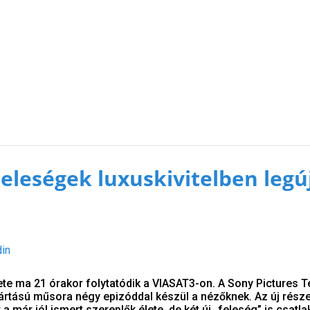
Feleségek luxuskivitelben leg
din
te ma 21 órakor folytatódik a VIASAT3-on. A Sony Pictures T
ártású műsora négy epizóddal készül a nézőknek. Az új rész
 a már jól ismert szereplők élete, de két új „feleség” is csatla