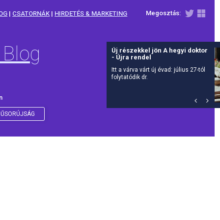
Megosztás:
OG
|
CSATORNÁK
|
HIRDETÉS & MARKETING
 Blog
Új részekkel jön A hegyi doktor
- Újra rendel
Itt a várva várt új évad: július 27-tól
folytatódik dr.
n
ŰSORÚJSÁG