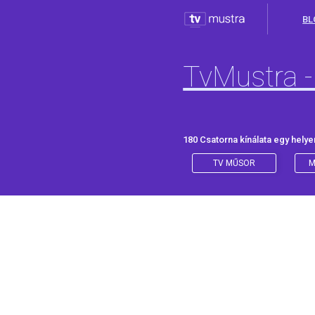
BL
TvMustra -
180 Csatorna kínálata egy helye
TV MŰSOR
M