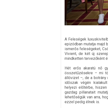
A Feleségek luxuskivitel
epizódban mutatja majd b
ismerős feleségeket, Cső
Vivient, de két új szer
mindketten tervezőként é
Hét erős akaratú nő g
összetűzésekre – mi tö
állóvizet –, de a botrán
időszak végén kialakult
helyezi előtérbe, hiszen
gazdag pillanatait muta
lehetőségük van arra, h
ezzel pedig élnek is.