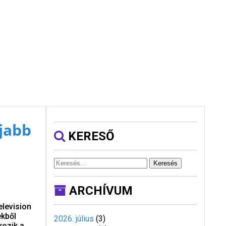
újabb
KERESŐ
Keresés
ARCHÍVUM
elevision
ekből
2026. július
(
3
)
kozik a