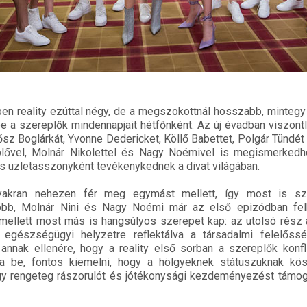
ben reality ezúttal négy, de a megszokottnál hosszabb, minteg
e a szereplők mindennapjait hétfőnként. Az új évadban viszontl
sz Boglárkát, Yvonne Dedericket, Köllő Babettet, Polgár Tündét
eplővel, Molnár Nikolettel és Nagy Noémivel is megismerkedhe
s üzletasszonyként tevékenykednek a divat világában.
yakran nehezen fér meg egymást mellett, így most is sz
bb, Molnár Nini és Nagy Noémi már az első epizódban fel
y mellett most más is hangsúlyos szerepet kap: az utolsó rész 
 egészségügyi helyzetre reflektálva a társadalmi felelősség
 annak ellenére, hogy a reality első sorban a szereplők konf
tja be, fontos kiemelni, hogy a hölgyeknek státuszuknak kö
ogy rengeteg rászorulót és jótékonysági kezdeményezést támo