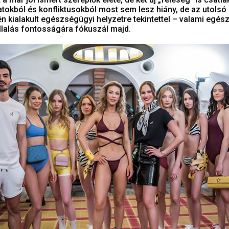
atokból és konfliktusokból most sem lesz hiány, de az utolsó
n kialakult egészségügyi helyzetre tekintettel – valami egés
llalás fontosságára fókuszál majd.