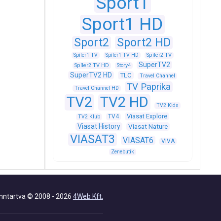
Sport1
Sport1 HD
Sport2
Sport2 HD
Spíler1 TV
Spíler1 TV HD
Spíler2 TV
SuperTV2
Spíler2 TV HD
Story4
SuperTV2 HD
TLC
Travel Channel
TV Paprika
Travel Channel HD
TV2
TV2 HD
TV2 Kids
Viasat Explore
TV4
TV2 Klub
Viasat History
Viasat Nature
VIASAT3
VIASAT6
VIVA
Zenebutik
nntartva © 2008 - 2026
4Web Kft.