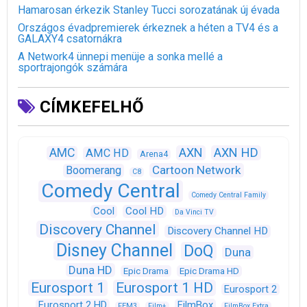
Hamarosan érkezik Stanley Tucci sorozatának új évada
Országos évadpremierek érkeznek a héten a TV4 és a
GALAXY4 csatornákra
A Network4 ünnepi menüje a sonka mellé a
sportrajongók számára
CÍMKEFELHŐ
AXN
AXN HD
AMC
AMC HD
Arena4
Cartoon Network
Boomerang
C8
Comedy Central
Comedy Central Family
Cool
Cool HD
Da Vinci TV
Discovery Channel
Discovery Channel HD
Disney Channel
DoQ
Duna
Duna HD
Epic Drama
Epic Drama HD
Eurosport 1
Eurosport 1 HD
Eurosport 2
Eurosport 2 HD
FilmBox
FEM3
Film+
FilmBox Extra