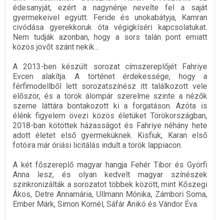
édesanyját, ezért a nagynénje nevelte fel a saját
gyermekeivel együtt. Feride és unokabátyja, Kamran
civódása gyerekkoruk óta végigkíséri kapcsolatukat.
Nem tudják azonban, hogy a sors talán pont emiatt
közös jövőt szánt nekik...
A 2013-ben készült sorozat címszereplőjét Fahriye
Evcen alakítja. A történet érdekessége, hogy a
férfimodellből lett sorozatszínész itt találkozott vele
először, és a török álompár szerelme szinte a nézők
szeme láttára bontakozott ki a forgatáson. Azóta is
élénk figyelem övezi közös életüket Törökországban,
2018-ban kötöttek házasságot és Fahriye néhány hete
adott életet első gyermeküknek. Kisfiuk, Karan első
fotóira már óriási licitálás indult a török lappiacon.
A két főszereplő magyar hangja Fehér Tibor és Györfi
Anna lesz, és olyan kedvelt magyar színészek
szinkronizálták a sorozatot többek között, mint Kőszegi
Ákos, Detre Annamária, Ullmann Mónika, Zámbori Soma,
Ember Márk, Simon Kornél, Sáfár Anikó és Vándor Éva.