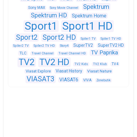
Spektrum
Sony MAX
Sony Movie Channel
Spektrum HD
Spektrum Home
Sport1
Sport1 HD
Sport2
Sport2 HD
Spíler1 TV
Spíler1 TV HD
SuperTV2
SuperTV2 HD
Spíler2 TV
Spíler2 TV HD
Story4
TV Paprika
TLC
Travel Channel
Travel Channel HD
TV2
TV2 HD
TV4
TV2 Kids
TV2 Klub
Viasat History
Viasat Explore
Viasat Nature
VIASAT3
VIASAT6
VIVA
Zenebutik