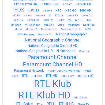
FilmBox Premium
FILMBOX+ One
Filmcafé
Filmcafé HD
FOX
FOX HD
HBO
HBO GO
HBO HD
Galaxy4
HGTV
History
Humor+
ID
ID Xtra
Izaura TV
Jocky TV
Kiwi TV
Kölyökklub
LiChi TV
LifeTV
M2
M2 HD
M3
Match4
Minimax
M4 Sport
M4 Sport HD
Max4
Megamax
Moziverzum
Moziverzum HD
Mozi+
Mozi+ HD
MTV
National Geographic
Muzsika TV
MTV Hungary
National Geographic Channel
National Geographic Channel HD
National Geographic HD
Nickelodeon
OzoneTV
Paramount Channel
Paramount Channel HD
Paramount Network
Paramount Network HD
Prime
RTL
RTL HD
RTL KETTŐ
PRO4
RTL Gold
RTL Három
RTL Klub
RTL Klub HD
RTL Otthon
RTLII
RTLII HD
RTL Spike
RTL+
Sláger TV