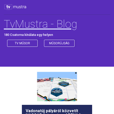
TvMustra - Blog
180 Csatorna kínálata egy helyen
TV MŰSOR
MŰSORÚJSÁG
Vadonatúj pályáról közvetít