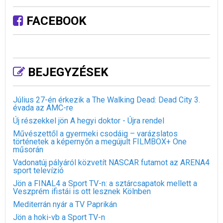
FACEBOOK
BEJEGYZÉSEK
Július 27-én érkezik a The Walking Dead: Dead City 3.
évada az AMC-re
Új részekkel jön A hegyi doktor - Újra rendel
Művészettől a gyermeki csodáig – varázslatos
történetek a képernyőn a megújult FILMBOX+ One
műsorán
Vadonatúj pályáról közvetít NASCAR futamot az ARENA4
sport televízió
Jön a FINAL4 a Sport TV-n: a sztárcsapatok mellett a
Veszprém ifistái is ott lesznek Kölnben
Mediterrán nyár a TV Paprikán
Jön a hoki-vb a Sport TV-n