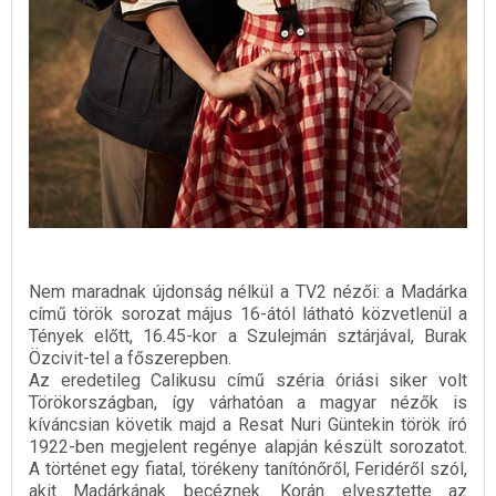
Nem maradnak újdonság nélkül a TV2 nézői: a Madárka
című török sorozat május 16-ától látható közvetlenül a
Tények előtt, 16.45-kor a Szulejmán sztárjával, Burak
Özcivit-tel a főszerepben.
Az eredetileg Calikusu című széria óriási siker volt
Törökországban, így várhatóan a magyar nézők is
kíváncsian követik majd a Resat Nuri Güntekin török író
1922-ben megjelent regénye alapján készült sorozatot.
A történet egy fiatal, törékeny tanítónőről, Feridéről szól,
akit Madárkának becéznek. Korán elvesztette az