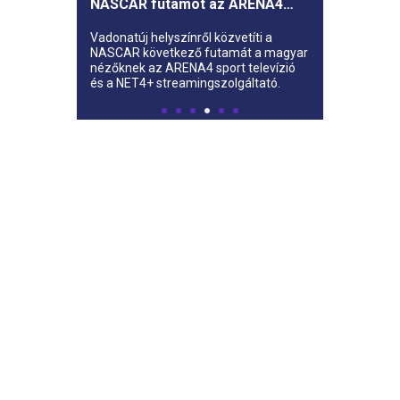
NASCAR futamot az ARENA4
sport televízió
Vadonatúj helyszínről közvetíti a
NASCAR következő futamát a magyar
nézőknek az ARENA4 sport televízió
és a NET4+ streamingszolgáltató.