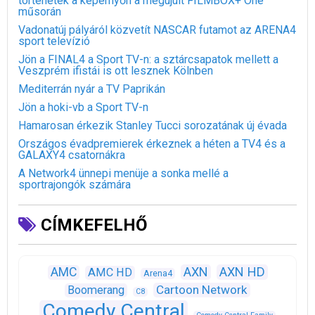
történetek a képernyőn a megújult FILMBOX+ One
műsorán
Vadonatúj pályáról közvetít NASCAR futamot az ARENA4
sport televízió
Jön a FINAL4 a Sport TV-n: a sztárcsapatok mellett a
Veszprém ifistái is ott lesznek Kölnben
Mediterrán nyár a TV Paprikán
Jön a hoki-vb a Sport TV-n
Hamarosan érkezik Stanley Tucci sorozatának új évada
Országos évadpremierek érkeznek a héten a TV4 és a
GALAXY4 csatornákra
A Network4 ünnepi menüje a sonka mellé a
sportrajongók számára
CÍMKEFELHŐ
AXN
AXN HD
AMC
AMC HD
Arena4
Cartoon Network
Boomerang
C8
Comedy Central