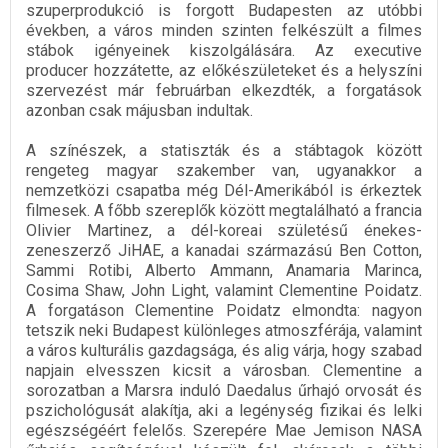
szuperprodukció is forgott Budapesten az utóbbi
években, a város minden szinten felkészült a filmes
stábok igényeinek kiszolgálására. Az executive
producer hozzátette, az előkészületeket és a helyszíni
szervezést már februárban elkezdték, a forgatások
azonban csak májusban indultak.
A színészek, a statiszták és a stábtagok között
rengeteg magyar szakember van, ugyanakkor a
nemzetközi csapatba még Dél-Amerikából is érkeztek
filmesek. A főbb szereplők között megtalálható a francia
Olivier Martinez, a dél-koreai születésű énekes-
zeneszerző JiHAE, a kanadai származású Ben Cotton,
Sammi Rotibi, Alberto Ammann, Anamaria Marinca,
Cosima Shaw, John Light, valamint Clementine Poidatz.
A forgatáson Clementine Poidatz elmondta: nagyon
tetszik neki Budapest különleges atmoszférája, valamint
a város kulturális gazdagsága, és alig várja, hogy szabad
napjain elvesszen kicsit a városban. Clementine a
sorozatban a Marsra induló Daedalus űrhajó orvosát és
pszichológusát alakítja, aki a legénység fizikai és lelki
egészségéért felelős. Szerepére Mae Jemison NASA