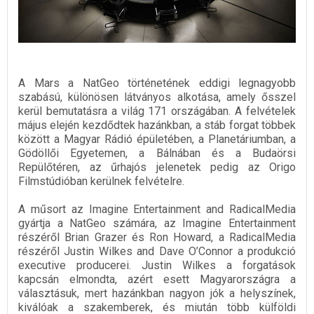
A Mars a NatGeo történetének eddigi legnagyobb
szabású, különösen látványos alkotása, amely ősszel
kerül bemutatásra a világ 171 országában. A felvételek
május elején kezdődtek hazánkban, a stáb forgat többek
között a Magyar Rádió épületében, a Planetáriumban, a
Gödöllői Egyetemen, a Bálnában és a Budaörsi
Repülőtéren, az űrhajós jelenetek pedig az Origo
Filmstúdióban kerülnek felvételre.
A műsort az Imagine Entertainment and RadicalMedia
gyártja a NatGeo számára, az Imagine Entertainment
részéről Brian Grazer és Ron Howard, a RadicalMedia
részéről Justin Wilkes and Dave O’Connor a produkció
executive producerei. Justin Wilkes a forgatások
kapcsán elmondta, azért esett Magyarországra a
választásuk, mert hazánkban nagyon jók a helyszínek,
kiválóak a szakemberek, és miután több külföldi