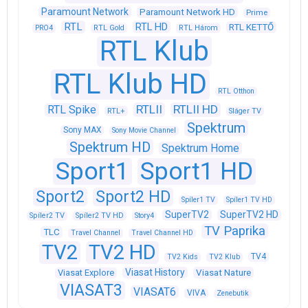
Paramount Network
Paramount Network HD
Prime
RTL
RTL HD
RTL KETTŐ
PRO4
RTL Gold
RTL Három
RTL Klub
RTL Klub HD
RTL Otthon
RTLII
RTLII HD
RTL Spike
RTL+
Sláger TV
Spektrum
Sony MAX
Sony Movie Channel
Spektrum HD
Spektrum Home
Sport1
Sport1 HD
Sport2
Sport2 HD
Spíler1 TV
Spíler1 TV HD
SuperTV2
SuperTV2 HD
Spíler2 TV
Spíler2 TV HD
Story4
TV Paprika
TLC
Travel Channel
Travel Channel HD
TV2
TV2 HD
TV4
TV2 Kids
TV2 Klub
Viasat History
Viasat Explore
Viasat Nature
VIASAT3
VIASAT6
VIVA
Zenebutik