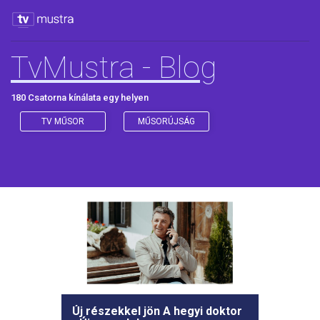
TvMustra - Blog
180 Csatorna kínálata egy helyen
TV MŰSOR
MŰSORÚJSÁG
Új részekkel jön A hegyi doktor