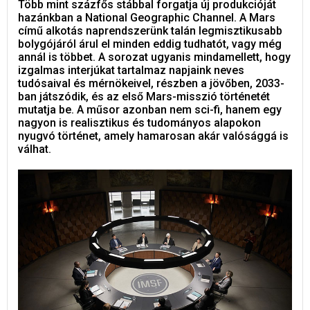
Több mint százfős stábbal forgatja új produkcióját
hazánkban a National Geographic Channel. A Mars
című alkotás naprendszerünk talán legmisztikusabb
bolygójáról árul el minden eddig tudhatót, vagy még
annál is többet. A sorozat ugyanis mindamellett, hogy
izgalmas interjúkat tartalmaz napjaink neves
tudósaival és mérnökeivel, részben a jövőben, 2033-
ban játszódik, és az első Mars-misszió történetét
mutatja be. A műsor azonban nem sci-fi, hanem egy
nagyon is realisztikus és tudományos alapokon
nyugvó történet, amely hamarosan akár valósággá is
válhat.