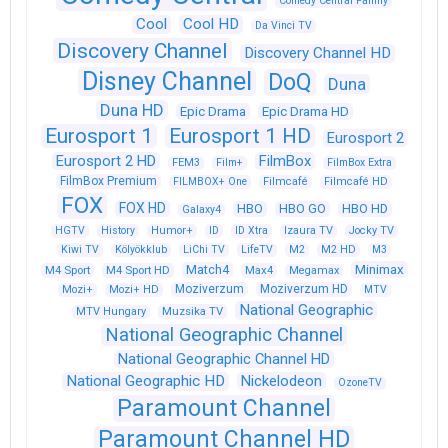
Comedy Central Family
Cool
Cool HD
Da Vinci TV
Discovery Channel
Discovery Channel HD
Disney Channel
DoQ
Duna
Duna HD
Epic Drama
Epic Drama HD
Eurosport 1
Eurosport 1 HD
Eurosport 2
Eurosport 2 HD
FilmBox
FEM3
Film+
FilmBox Extra
FilmBox Premium
FILMBOX+ One
Filmcafé
Filmcafé HD
FOX
FOX HD
HBO
HBO GO
HBO HD
Galaxy4
HGTV
History
Humor+
ID
ID Xtra
Izaura TV
Jocky TV
Kiwi TV
Kölyökklub
LiChi TV
LifeTV
M2
M2 HD
M3
Match4
Minimax
M4 Sport
M4 Sport HD
Max4
Megamax
Moziverzum
Moziverzum HD
Mozi+
Mozi+ HD
MTV
National Geographic
Muzsika TV
MTV Hungary
National Geographic Channel
National Geographic Channel HD
National Geographic HD
Nickelodeon
OzoneTV
Paramount Channel
Paramount Channel HD