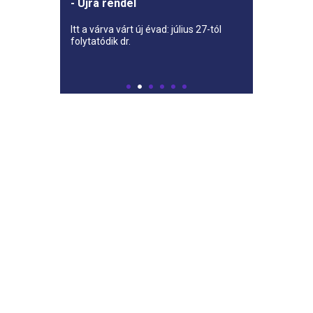
- Újra rendel
Itt a várva várt új évad: július 27-tól
folytatódik dr.