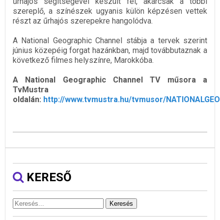
űrhajós segítségével készült fel, akárcsak a többi
szereplő, a színészek ugyanis külön képzésen vettek
részt az űrhajós szerepekre hangolódva.
A National Geographic Channel stábja a tervek szerint
június közepéig forgat hazánkban, majd továbbutaznak a
következő filmes helyszínre, Marokkóba.
A National Geographic Channel TV műsora a
TvMustra
oldalán:
http://www.tvmustra.hu/tvmusor/NATIONALGE
KERESŐ
Keresés