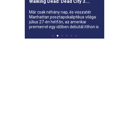
Walking Dead: Dead City 3.
évada az AMC-re
Már csak néhány nap, és visszatér
Manhattan posztapokaliptikus világa:
július 27-én hétfőn, az amerikai
premierrel egy időben debütál itthon is
az AMC-n a The Walking Dead: Dead
City harmadik évada.