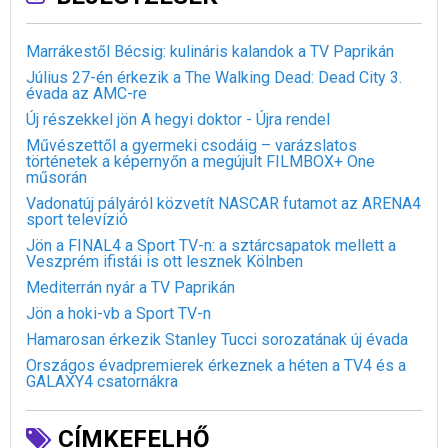
Marrákestől Bécsig: kulináris kalandok a TV Paprikán
Július 27-én érkezik a The Walking Dead: Dead City 3.
évada az AMC-re
Új részekkel jön A hegyi doktor - Újra rendel
Művészettől a gyermeki csodáig – varázslatos
történetek a képernyőn a megújult FILMBOX+ One
műsorán
Vadonatúj pályáról közvetít NASCAR futamot az ARENA4
sport televízió
Jön a FINAL4 a Sport TV-n: a sztárcsapatok mellett a
Veszprém ifistái is ott lesznek Kölnben
Mediterrán nyár a TV Paprikán
Jön a hoki-vb a Sport TV-n
Hamarosan érkezik Stanley Tucci sorozatának új évada
Országos évadpremierek érkeznek a héten a TV4 és a
GALAXY4 csatornákra
CÍMKEFELHŐ