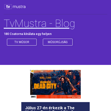
TvMustra - Blog
180 Csatorna kínálata egy helyen
TV MŰSOR
MŰSORÚJSÁG
Július 27-én érkezik a The