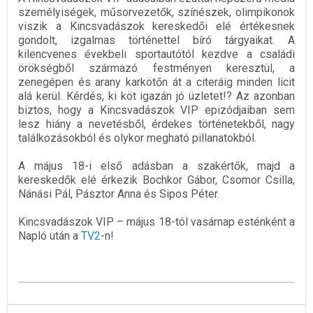
személyiségek, műsorvezetők, színészek, olimpikonok
viszik a Kincsvadászok kereskedői elé értékesnek
gondolt, izgalmas történettel bíró tárgyaikat. A
kilencvenes évekbeli sportautótól kezdve a családi
örökségből származó festményen keresztül, a
zenegépen és arany karkötőn át a citeráig minden licit
alá kerül. Kérdés, ki köt igazán jó üzletet!? Az azonban
biztos, hogy a Kincsvadászok VIP epizódjaiban sem
lesz hiány a nevetésből, érdekes történetekből, nagy
találkozásokból és olykor megható pillanatokból.
A május 18-i első adásban a szakértők, majd a
kereskedők elé érkezik Bochkor Gábor, Csomor Csilla,
Nánási Pál, Pásztor Anna és Sipos Péter.
Kincsvadászok VIP – május 18-tól vasárnap esténként a
Napló után a
TV2
-n!