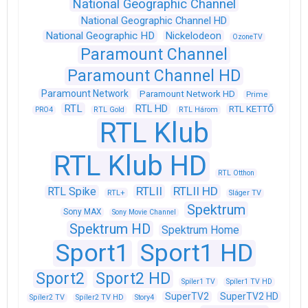
National Geographic Channel
National Geographic Channel HD
National Geographic HD
Nickelodeon
OzoneTV
Paramount Channel
Paramount Channel HD
Paramount Network
Paramount Network HD
Prime
RTL
RTL HD
RTL KETTŐ
PRO4
RTL Gold
RTL Három
RTL Klub
RTL Klub HD
RTL Otthon
RTLII
RTLII HD
RTL Spike
RTL+
Sláger TV
Spektrum
Sony MAX
Sony Movie Channel
Spektrum HD
Spektrum Home
Sport1
Sport1 HD
Sport2
Sport2 HD
Spíler1 TV
Spíler1 TV HD
SuperTV2
SuperTV2 HD
Spíler2 TV
Spíler2 TV HD
Story4