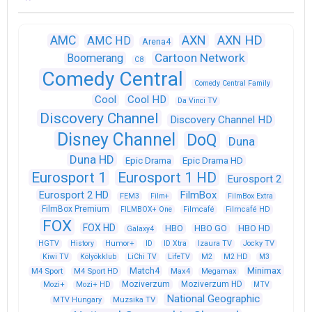
AXN
AXN HD
AMC
AMC HD
Arena4
Cartoon Network
Boomerang
C8
Comedy Central
Comedy Central Family
Cool
Cool HD
Da Vinci TV
Discovery Channel
Discovery Channel HD
Disney Channel
DoQ
Duna
Duna HD
Epic Drama
Epic Drama HD
Eurosport 1
Eurosport 1 HD
Eurosport 2
Eurosport 2 HD
FilmBox
FEM3
Film+
FilmBox Extra
FilmBox Premium
FILMBOX+ One
Filmcafé
Filmcafé HD
FOX
FOX HD
HBO
HBO GO
HBO HD
Galaxy4
HGTV
History
Humor+
ID
ID Xtra
Izaura TV
Jocky TV
Kiwi TV
Kölyökklub
LiChi TV
LifeTV
M2
M2 HD
M3
Match4
Minimax
M4 Sport
M4 Sport HD
Max4
Megamax
Moziverzum
Moziverzum HD
Mozi+
Mozi+ HD
MTV
National Geographic
Muzsika TV
MTV Hungary