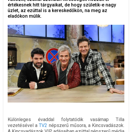
értékesnek hitt tárgyaikat, de hogy születik-e nagy
üzlet, az ezúttal is a kereskedőkön, na meg az
eladókon múlik.
Különleges évaddal folytatódik vasárnap Tilla
vezetésével a
TV2
népszerű műsora, a Kincsvadászok.
A Kincsvadászok VIP adásaiban ezúttal népszerű média