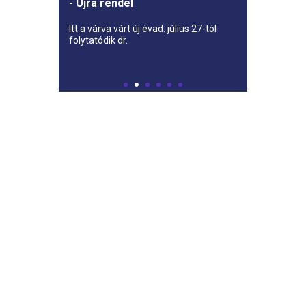
- Újra rendel
Itt a várva várt új évad: július 27-tól
folytatódik dr.