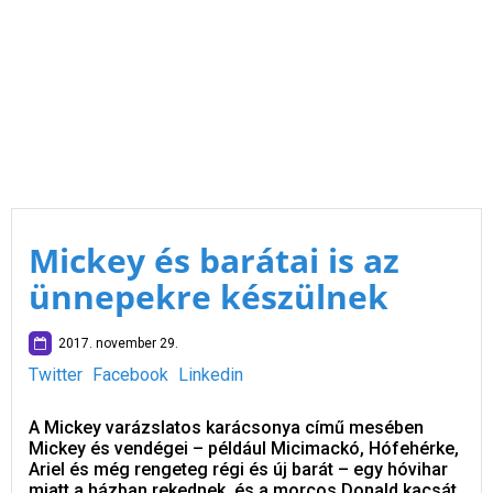
Mickey és barátai is az
ünnepekre készülnek
2017. november 29.
Twitter
Facebook
Linkedin
A Mickey varázslatos karácsonya című mesében
Mickey és vendégei – például Micimackó, Hófehérke,
Ariel és még rengeteg régi és új barát – egy hóvihar
miatt a házban rekednek, és a morcos Donald kacsát