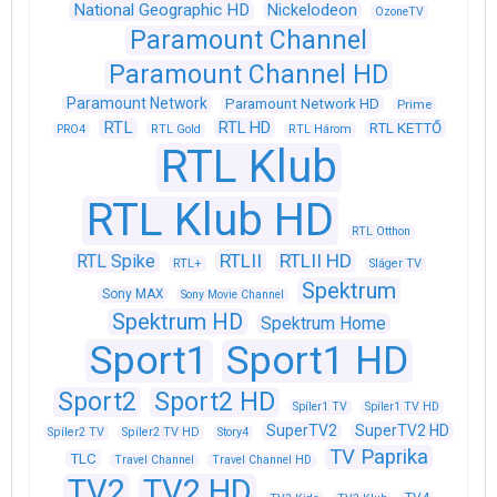
National Geographic HD
Nickelodeon
OzoneTV
Paramount Channel
Paramount Channel HD
Paramount Network
Paramount Network HD
Prime
RTL
RTL HD
RTL KETTŐ
PRO4
RTL Gold
RTL Három
RTL Klub
RTL Klub HD
RTL Otthon
RTLII
RTLII HD
RTL Spike
RTL+
Sláger TV
Spektrum
Sony MAX
Sony Movie Channel
Spektrum HD
Spektrum Home
Sport1
Sport1 HD
Sport2
Sport2 HD
Spíler1 TV
Spíler1 TV HD
SuperTV2
SuperTV2 HD
Spíler2 TV
Spíler2 TV HD
Story4
TV Paprika
TLC
Travel Channel
Travel Channel HD
TV2
TV2 HD