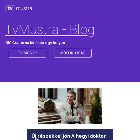
TvMustra - Blog
180 Csatorna kínálata egy helyen
TV MŰSOR
MŰSORÚJSÁG
Új részekkel jön A hegyi doktor