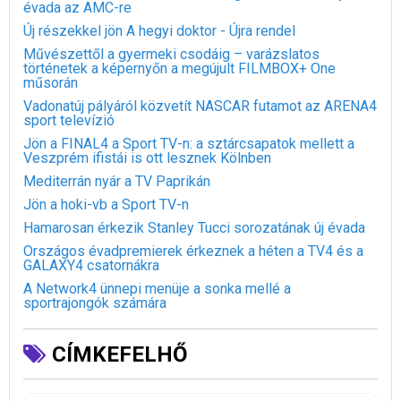
évada az AMC-re
Új részekkel jön A hegyi doktor - Újra rendel
Művészettől a gyermeki csodáig – varázslatos
történetek a képernyőn a megújult FILMBOX+ One
műsorán
Vadonatúj pályáról közvetít NASCAR futamot az ARENA4
sport televízió
Jön a FINAL4 a Sport TV-n: a sztárcsapatok mellett a
Veszprém ifistái is ott lesznek Kölnben
Mediterrán nyár a TV Paprikán
Jön a hoki-vb a Sport TV-n
Hamarosan érkezik Stanley Tucci sorozatának új évada
Országos évadpremierek érkeznek a héten a TV4 és a
GALAXY4 csatornákra
A Network4 ünnepi menüje a sonka mellé a
sportrajongók számára
CÍMKEFELHŐ