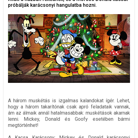
próbálják karácsonyi hangulatba hozni.
A három muskétás is izgalmas kalandokat ígér. Lehet,
hogy a három takarítónak csak apró feladataik vannak,
ám az álmaik annál hatalmasabbak: muskétások akarnak
lenni. Mickey, Donald és Goofy esetében bármi
megtörténhet!
A Kacsa Karácsony: Mickey és Donald karácsonyi