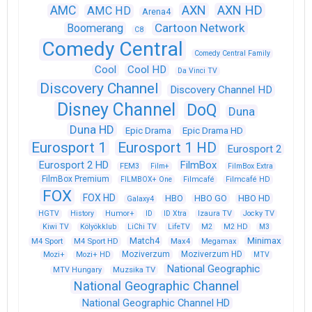
AXN
AXN HD
AMC
AMC HD
Arena4
Cartoon Network
Boomerang
C8
Comedy Central
Comedy Central Family
Cool
Cool HD
Da Vinci TV
Discovery Channel
Discovery Channel HD
Disney Channel
DoQ
Duna
Duna HD
Epic Drama
Epic Drama HD
Eurosport 1
Eurosport 1 HD
Eurosport 2
Eurosport 2 HD
FilmBox
FEM3
Film+
FilmBox Extra
FilmBox Premium
FILMBOX+ One
Filmcafé
Filmcafé HD
FOX
FOX HD
HBO
HBO GO
HBO HD
Galaxy4
HGTV
History
Humor+
ID
ID Xtra
Izaura TV
Jocky TV
Kiwi TV
Kölyökklub
LiChi TV
LifeTV
M2
M2 HD
M3
Match4
Minimax
M4 Sport
M4 Sport HD
Max4
Megamax
Moziverzum
Moziverzum HD
Mozi+
Mozi+ HD
MTV
National Geographic
Muzsika TV
MTV Hungary
National Geographic Channel
National Geographic Channel HD