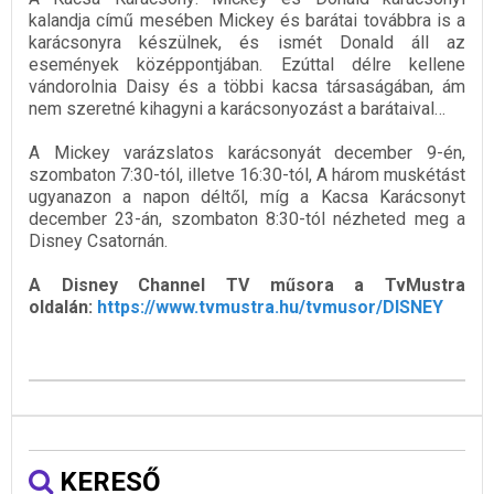
kalandja című mesében Mickey és barátai továbbra is a
karácsonyra készülnek, és ismét Donald áll az
események középpontjában. Ezúttal délre kellene
vándorolnia Daisy és a többi kacsa társaságában, ám
nem szeretné kihagyni a karácsonyozást a barátaival…
A Mickey varázslatos karácsonyát december 9-én,
szombaton 7:30-tól, illetve 16:30-tól, A három muskétást
ugyanazon a napon déltől, míg a Kacsa Karácsonyt
december 23-án, szombaton 8:30-tól nézheted meg a
Disney Csatornán.
A Disney Channel TV műsora a TvMustra
oldalán:
https://www.tvmustra.hu/tvmusor/DISNEY
KERESŐ