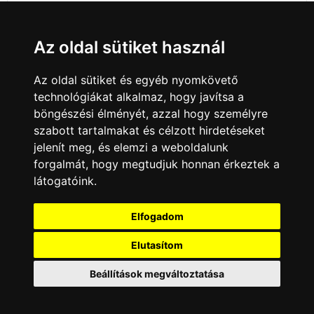
Az oldal sütiket használ
Az oldal sütiket és egyéb nyomkövető
technológiákat alkalmaz, hogy javítsa a
böngészési élményét, azzal hogy személyre
szabott tartalmakat és célzott hirdetéseket
jelenít meg, és elemzi a weboldalunk
forgalmát, hogy megtudjuk honnan érkeztek a
látogatóink.
Minden jog fenntartva © 2008 - 2026
4Web Kft.
Elfogadom
A csatornák a műsorváltoztatás jogát
fenntartják! A portál üzemeltetője semmiféle
Elutasítom
felelősséget nem vállal a weboldalon
megjelentetett hirdetések tartalmáért, illetve a
Beállítások megváltoztatása
hirdetésekhez feltöltött képekért!