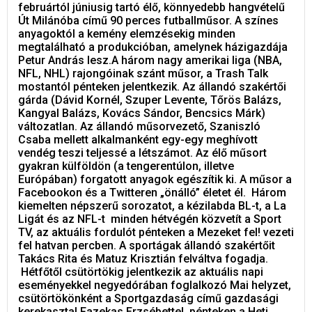
februártól júniusig tartó élő, könnyedebb hangvételű
Út Milánóba című 90 perces futballműsor. A színes
anyagoktól a kemény elemzésekig minden
megtalálható a produkcióban, amelynek házigazdája
Petur András lesz.A három nagy amerikai liga (NBA,
NFL, NHL) rajongóinak szánt műsor, a Trash Talk
mostantól pénteken jelentkezik. Az állandó szakértői
gárda (Dávid Kornél, Szuper Levente, Tőrös Balázs,
Kangyal Balázs, Kovács Sándor, Bencsics Márk)
változatlan. Az állandó műsorvezető, Szaniszló
Csaba mellett alkalmanként egy-egy meghívott
vendég teszi teljessé a létszámot. Az élő műsort
gyakran külföldön (a tengerentúlon, illetve
Európában) forgatott anyagok egészítik ki. A műsor a
Facebookon és a Twitteren „önálló” életet él. Három
kiemelten népszerű sorozatot, a kézilabda BL-t, a La
Ligát és az NFL-t minden hétvégén közvetít a Sport
TV, az aktuális fordulót pénteken a Mezeket fel! vezeti
fel hatvan percben. A sportágak állandó szakértőit
Takács Rita és Matuz Krisztián felváltva fogadja.
Hétfőtől csütörtökig jelentkezik az aktuális napi
eseményekkel negyedórában foglalkozó Mai helyzet,
csütörtökönként a Sportgazdaság című gazdasági
kerekasztal Fazekas Erzsébettel, pénteken a Heti