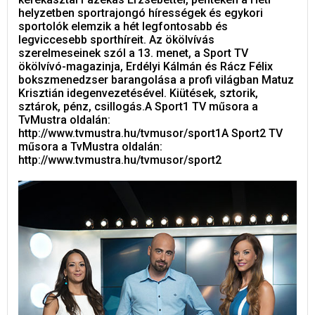
helyzetben sportrajongó hírességek és egykori
sportolók elemzik a hét legfontosabb és
legviccesebb sporthíreit. Az ökölvívás
szerelmeseinek szól a 13. menet, a Sport TV
ökölvívó-magazinja, Erdélyi Kálmán és Rácz Félix
bokszmenedzser barangolása a profi világban Matuz
Krisztián idegenvezetésével. Kiütések, sztorik,
sztárok, pénz, csillogás.A Sport1 TV műsora a
TvMustra oldalán:
http://www.tvmustra.hu/tvmusor/sport1A Sport2 TV
műsora a TvMustra oldalán:
http://www.tvmustra.hu/tvmusor/sport2