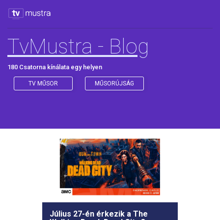
TvMustra - Blog
180 Csatorna kínálata egy helyen
TV MŰSOR
MŰSORÚJSÁG
Július 27-én érkezik a The