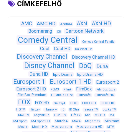
CÍMKEFELHŐ
AXN
AXN HD
AMC
AMC HD
Arena4
Cartoon Network
Boomerang
C8
Comedy Central
Comedy Central Family
Cool
Cool HD
Da Vinci TV
Discovery Channel
Discovery Channel HD
Disney Channel
DoQ
Duna
Duna HD
Epic Drama
Epic Drama HD
Eurosport 1
Eurosport 1 HD
Eurosport 2
Eurosport 2 HD
FilmBox
FEM3
Film+
FilmBox Extra
FilmBox Premium
FILMBOX+ One
Filmcafé
Filmcafé HD
FOX
FOX HD
HBO
HBO GO
HBO HD
Galaxy4
HGTV
History
Humor+
ID
ID Xtra
Izaura TV
Jocky TV
Kiwi TV
Kölyökklub
LiChi TV
LifeTV
M2
M2 HD
M3
Match4
Minimax
M4 Sport
M4 Sport HD
Max4
Megamax
Moziverzum
Moziverzum HD
Mozi+
Mozi+ HD
MTV