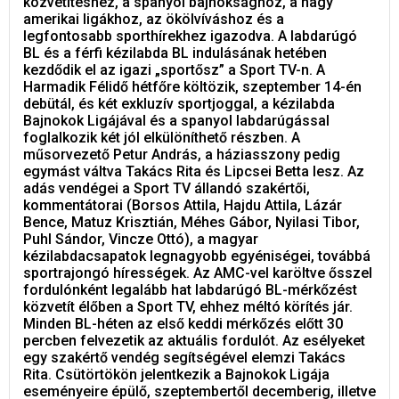
közvetítéshez, a spanyol bajnoksághoz, a nagy
amerikai ligákhoz, az ökölvíváshoz és a
legfontosabb sporthírekhez igazodva. A labdarúgó
BL és a férfi kézilabda BL indulásának hetében
kezdődik el az igazi „sportősz” a Sport TV-n. A
Harmadik Félidő hétfőre költözik, szeptember 14-én
debütál, és két exkluzív sportjoggal, a kézilabda
Bajnokok Ligájával és a spanyol labdarúgással
foglalkozik két jól elkülöníthető részben. A
műsorvezető Petur András, a háziasszony pedig
egymást váltva Takács Rita és Lipcsei Betta lesz. Az
adás vendégei a Sport TV állandó szakértői,
kommentátorai (Borsos Attila, Hajdu Attila, Lázár
Bence, Matuz Krisztián, Méhes Gábor, Nyilasi Tibor,
Puhl Sándor, Vincze Ottó), a magyar
kézilabdacsapatok legnagyobb egyéniségei, továbbá
sportrajongó hírességek. Az AMC-vel karöltve ősszel
fordulónként legalább hat labdarúgó BL-mérkőzést
közvetít élőben a Sport TV, ehhez méltó körítés jár.
Minden BL-héten az első keddi mérkőzés előtt 30
percben felvezetik az aktuális fordulót. Az esélyeket
egy szakértő vendég segítségével elemzi Takács
Rita. Csütörtökön jelentkezik a Bajnokok Ligája
eseményeire épülő, szeptembertől decemberig, illetve