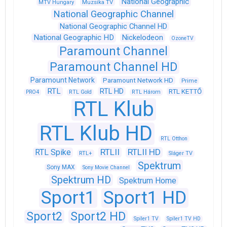
National Geographic
Muzsika TV
MTV Hungary
National Geographic Channel
National Geographic Channel HD
National Geographic HD
Nickelodeon
OzoneTV
Paramount Channel
Paramount Channel HD
Paramount Network
Paramount Network HD
Prime
RTL
RTL HD
RTL KETTŐ
PRO4
RTL Gold
RTL Három
RTL Klub
RTL Klub HD
RTL Otthon
RTLII
RTLII HD
RTL Spike
RTL+
Sláger TV
Spektrum
Sony MAX
Sony Movie Channel
Spektrum HD
Spektrum Home
Sport1
Sport1 HD
Sport2
Sport2 HD
Spíler1 TV
Spíler1 TV HD