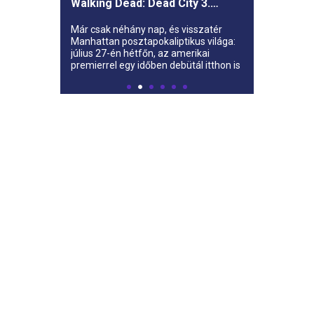
Walking Dead: Dead City 3.
évada az AMC-re
Már csak néhány nap, és visszatér
Manhattan posztapokaliptikus világa:
július 27-én hétfőn, az amerikai
premierrel egy időben debütál itthon is
az AMC-n a The Walking Dead: Dead
City harmadik évada.