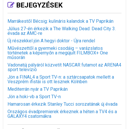
BEJEGYZÉSEK
Marrákestől Bécsig: kulináris kalandok a TV Paprikán
Július 27-én érkezik a The Walking Dead: Dead City 3.
évada az AMC-re
Új részekkel jön A hegyi doktor - Újra rendel
Művészettől a gyermeki csodáig – varázslatos
történetek a képernyőn a megújult FILMBOX+ One
műsorán
Vadonatúj pályáról közvetít NASCAR futamot az ARENA4
sport televízió
Jön a FINAL4 a Sport TV-n: a sztárcsapatok mellett a
Veszprém ifistái is ott lesznek Kölnben
Mediterrán nyár a TV Paprikán
Jön a hoki-vb a Sport TV-n
Hamarosan érkezik Stanley Tucci sorozatának új évada
Országos évadpremierek érkeznek a héten a TV4 és a
GALAXY4 csatornákra