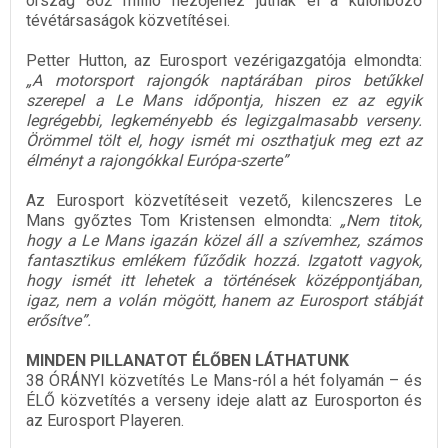
ország 802 millió nézőjéhez jutnak el a különböző
tévétársaságok közvetítései.
Petter Hutton, az Eurosport vezérigazgatója elmondta:
„A motorsport rajongók naptárában piros betűkkel
szerepel a Le Mans időpontja, hiszen ez az egyik
legrégebbi, legkeményebb és legizgalmasabb verseny.
Örömmel tölt el, hogy ismét mi oszthatjuk meg ezt az
élményt a rajongókkal Európa-szerte”
Az Eurosport közvetítéseit vezető, kilencszeres Le
Mans győztes Tom Kristensen elmondta:
„Nem titok,
hogy a Le Mans igazán közel áll a szívemhez, számos
fantasztikus emlékem fűződik hozzá. Izgatott vagyok,
hogy ismét itt lehetek a történések középpontjában,
igaz, nem a volán mögött, hanem az Eurosport stábját
erősítve”.
MINDEN PILLANATOT ÉLŐBEN LÁTHATUNK
38 ÓRÁNYI közvetítés Le Mans-ról a hét folyamán – és
ÉLŐ közvetítés a verseny ideje alatt az Eurosporton és
az Eurosport Playeren.