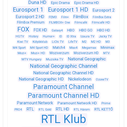
Duna HD
Epic Drama
Epic Drama HD
Eurosport 1
Eurosport 1 HD
Eurosport 2
Eurosport 2 HD
FilmBox
FEM3
Film+
FilmBox Extra
FilmBox Premium
FILMBOX+ One
Filmcafé
Filmcafé HD
FOX
FOX HD
HBO
HBO GO
HBO HD
Galaxy4
HGTV
History
Humor+
ID
ID Xtra
Izaura TV
Jocky TV
Kiwi TV
Kölyökklub
LiChi TV
LifeTV
M2
M2 HD
M3
Match4
Minimax
M4 Sport
M4 Sport HD
Max4
Megamax
Moziverzum
Moziverzum HD
Mozi+
Mozi+ HD
MTV
National Geographic
Muzsika TV
MTV Hungary
National Geographic Channel
National Geographic Channel HD
National Geographic HD
Nickelodeon
OzoneTV
Paramount Channel
Paramount Channel HD
Paramount Network
Paramount Network HD
Prime
RTL
RTL HD
RTL KETTŐ
PRO4
RTL Gold
RTL Három
RTL Klub