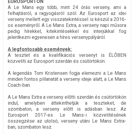
EUROSPORTON
A Le Mans egy több, mint 24 órás verseny, ami a
felhajtásról, a ragyogásról szól. Az Eurosport az idei
verseny mellett egy visszatekintéssel is készül a 2016-
os eseményről. A Le Mans Extra, a verseny napi műsora
pedig hírekkel, kitekintésekkel és interjúkkal fog
jelentkezni egyenesen a híres versenypályáról.
A legfontosabb események:
A tesztet és a kvalifikációs versenyt is ÉLŐBEN
közvetíti az Eurosport szerdán és csütörtökön.
A legendás Tom Kristensen fogja elemezni a Le Mans
minden fontos pillanatát a verseny ideje alatt, a Le Mans
Coach-ban.
A Le Mans Extra a verseny előtti szerdán és csütörtökön
indul, amelyben áttekinthetjük a teszteket, de
szombaton, a verseny előtt is adásban lesz. Az
Eurosport 2017-es Le Mans-i közvetítésének
összegzése az utolsó, verseny utáni Le Mans Extra-
ban, szombaton lesz.