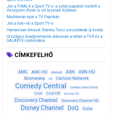
Jön a FINAL4 a Sport TV-n: a sztárcsapatok mellett a
Veszprém ifistái is ott lesznek Kölnben
Mediterrán nyár a TV Paprikán
Jön a hoki-vb a Sport TV-n
Hamarosan érkezik Stanley Tucci sorozatának új évada
Országos évadpremierek érkeznek a héten a TV4 és a
GALAXY4 csatornákra
CÍMKEFELHŐ
AXN
AXN HD
AMC
AMC HD
Arena4
Cartoon Network
Boomerang
C8
Comedy Central
Comedy Central Family
Cool
Cool HD
Da Vinci TV
Discovery Channel
Discovery Channel HD
Disney Channel
DoQ
Duna