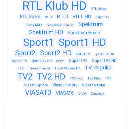
RTL Klub HD
RTL Otthon
RTLII
RTLII HD
RTL Spike
RTL+
Sláger TV
Spektrum
Sony MAX
Sony Movie Channel
Spektrum HD
Spektrum Home
Sport1
Sport1 HD
Sport2
Sport2 HD
Spíler1 TV
Spíler1 TV HD
SuperTV2
SuperTV2 HD
Spíler2 TV
Spíler2 TV HD
Story4
TV Paprika
TLC
Travel Channel
Travel Channel HD
TV2
TV2 HD
TV4
TV2 Kids
TV2 Klub
Viasat History
Viasat Explore
Viasat Nature
VIASAT3
VIASAT6
VIVA
Zenebutik