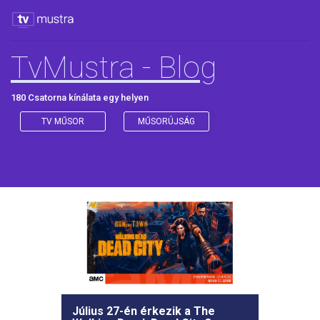
TvMustra - Blog
180 Csatorna kínálata egy helyen
TV MŰSOR
MŰSORÚJSÁG
Július 27-én érkezik a The