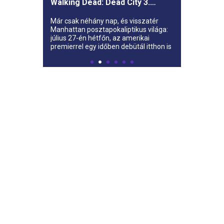
Walking Dead: Dead City 3.
évada az AMC-re
Már csak néhány nap, és visszatér
Manhattan posztapokaliptikus világa:
július 27-én hétfőn, az amerikai
premierrel egy időben debütál itthon is
az AMC-n a The Walking Dead: Dead
City harmadik évada.