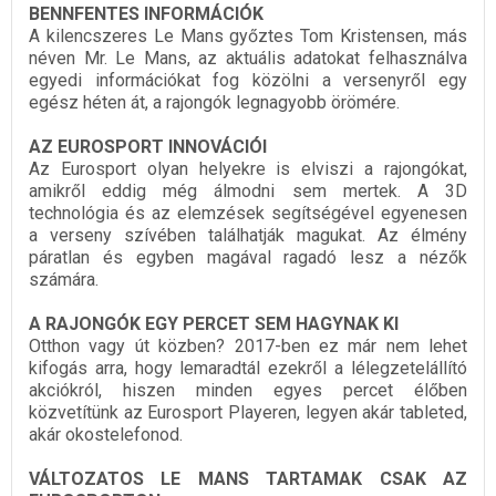
BENNFENTES INFORMÁCIÓK
A kilencszeres Le Mans győztes Tom Kristensen, más
néven Mr. Le Mans, az aktuális adatokat felhasználva
egyedi információkat fog közölni a versenyről egy
egész héten át, a rajongók legnagyobb örömére.
AZ EUROSPORT INNOVÁCIÓI
Az Eurosport olyan helyekre is elviszi a rajongókat,
amikről eddig még álmodni sem mertek. A 3D
technológia és az elemzések segítségével egyenesen
a verseny szívében találhatják magukat. Az élmény
páratlan és egyben magával ragadó lesz a nézők
számára.
A RAJONGÓK EGY PERCET SEM HAGYNAK KI
Otthon vagy út közben? 2017-ben ez már nem lehet
kifogás arra, hogy lemaradtál ezekről a lélegzetelállító
akciókról, hiszen minden egyes percet élőben
közvetítünk az Eurosport Playeren, legyen akár tableted,
akár okostelefonod.
VÁLTOZATOS LE MANS TARTAMAK CSAK AZ