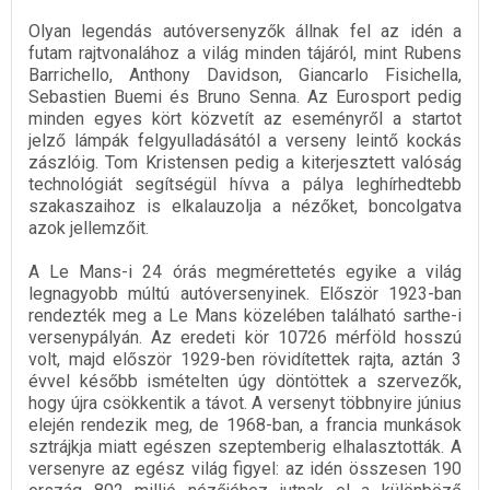
Olyan legendás autóversenyzők állnak fel az idén a
futam rajtvonalához a világ minden tájáról, mint Rubens
Barrichello, Anthony Davidson, Giancarlo Fisichella,
Sebastien Buemi és Bruno Senna. Az Eurosport pedig
minden egyes kört közvetít az eseményről a startot
jelző lámpák felgyulladásától a verseny leintő kockás
zászlóig. Tom Kristensen pedig a kiterjesztett valóság
technológiát segítségül hívva a pálya leghírhedtebb
szakaszaihoz is elkalauzolja a nézőket, boncolgatva
azok jellemzőit.
A Le Mans-i 24 órás megmérettetés egyike a világ
legnagyobb múltú autóversenyinek. Először 1923-ban
rendezték meg a Le Mans közelében található sarthe-i
versenypályán. Az eredeti kör 10726 mérföld hosszú
volt, majd először 1929-ben rövidítettek rajta, aztán 3
évvel később ismételten úgy döntöttek a szervezők,
hogy újra csökkentik a távot. A versenyt többnyire június
elején rendezik meg, de 1968-ban, a francia munkások
sztrájkja miatt egészen szeptemberig elhalasztották. A
versenyre az egész világ figyel: az idén összesen 190